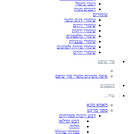
רטבי בישול
רטבים מנות
שימורים
שימורי דגים ובשר
שימורי זיתים
שימורי ירקות
שימורי מלפפונים
שימורי עגבניות
שימורי פירות ולפתנים
שימורי תירס
פור שיפס
איפה משיגים מוצרי פור שיפס
מבצעים
עוד...
מאמא מונא
סופר מרקט
דבש ריבות וממרחים
דבש וסילאן
חלווה
ממרחי שוקלד