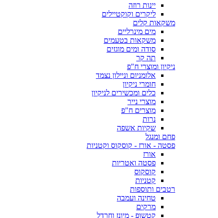
יינות רוזה
ליקרים וקוקטיילים
משקאות קלים
מים מינרליים
משקאות בטעמים
סודה ומים מוגזים
תה קר
ניקיון ומוצרי ח"פ
אלומניום וניילון נצמד
חומרי ניקיון
כלים ומכשירים לניקיון
מוצרי נייר
מוצרים ח"פ
נרות
שקיות אשפה
פחם ומנגל
פסטה - אורז - קוסקוס וקטניות
אורז
פסטה ואטריות
קוסקוס
קטניות
רטבים ותוספות
טחינה ועמבה
מרקים
קטשופ - מיונז וחרדל