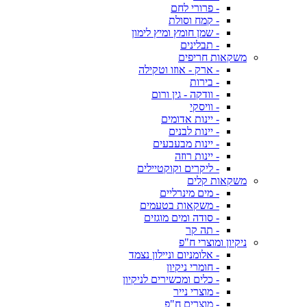
- פרורי לחם
- קמח וסולת
- שמן חומץ ומיץ לימון
- תבלינים
משקאות חריפים
- ארק - אוזו וטקילה
- בירות
- וודקה - גין ורום
- וויסקי
- יינות אדומים
- יינות לבנים
- יינות מבעבעים
- יינות רוזה
- ליקרים וקוקטיילים
משקאות קלים
- מים מינרליים
- משקאות בטעמים
- סודה ומים מוגזים
- תה קר
ניקיון ומוצרי ח"פ
- אלומניום וניילון נצמד
- חומרי ניקיון
- כלים ומכשירים לניקיון
- מוצרי נייר
- מוצרים ח"פ