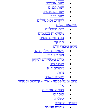
יינות אדומים
יינות לבנים
יינות מבעבעים
יינות רוזה
ליקרים וקוקטיילים
משקאות קלים
מים מינרליים
משקאות בטעמים
סודה ומים מוגזים
תה קר
ניקיון ומוצרי ח"פ
אלומניום וניילון נצמד
חומרי ניקיון
כלים ומכשירים לניקיון
מוצרי נייר
מוצרים ח"פ
נרות
שקיות אשפה
פחם ומנגל
פסטה - אורז - קוסקוס וקטניות
אורז
פסטה ואטריות
קוסקוס
קטניות
רטבים ותוספות
טחינה ועמבה