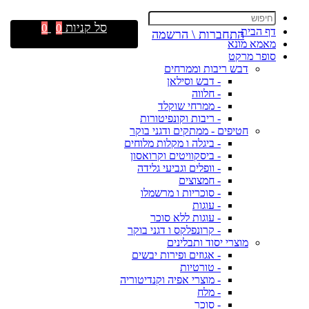
סל קניות
0
0
דף הבית
התחברות \ הרשמה
מאמא מונא
סופר מרקט
דבש ריבות וממרחים
- דבש וסילאן
- חלווה
- ממרחי שוקלד
- ריבות וקונפיטורות
חטיפים - ממתקים ודגני בוקר
- ביגלה ו מקלות מלוחים
- ביסקוויטים וקרואסון
- וופלים וגביעי גלידה
- חמצוצים
- סוכריות ו מרשמלו
- עוגות
- עוגות ללא סוכר
- קרונפלקס ו דגני בוקר
מוצרי יסוד ותבלינים
- אגוזים ופירות יבשים
- טורטיות
- מוצרי אפיה וקנדיטוריה
- מלח
- סוכר