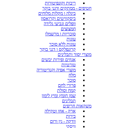
ריבות וקונפיטורות
חטיפים - ממתקים ודגני בוקר
ביגלה ו מקלות מלוחים
ביסקוויטים וקרואסון
וופלים וגביעי גלידה
חמצוצים
סוכריות ו מרשמלו
עוגות
עוגות ללא סוכר
קרונפלקס ו דגני בוקר
מוצרי יסוד ותבלינים
אגוזים ופירות יבשים
טורטיות
מוצרי אפיה וקנדיטוריה
מלח
סוכר
פרורי לחם
קמח וסולת
שמן חומץ ומיץ לימון
תבלינים
משקאות חריפים
ארק - אוזו וטקילה
בירות
וודקה - גין ורום
וויסקי