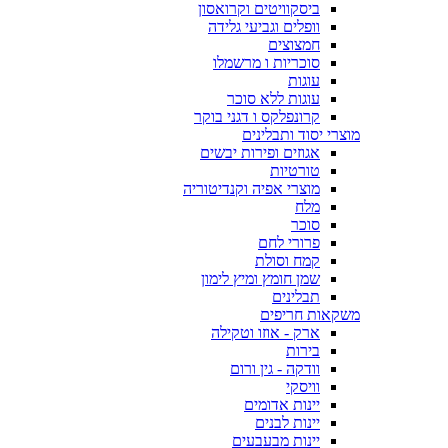
ביסקוויטים וקרואסון
וופלים וגביעי גלידה
חמצוצים
סוכריות ו מרשמלו
עוגות
עוגות ללא סוכר
קרונפלקס ו דגני בוקר
מוצרי יסוד ותבלינים
אגוזים ופירות יבשים
טורטיות
מוצרי אפיה וקנדיטוריה
מלח
סוכר
פרורי לחם
קמח וסולת
שמן חומץ ומיץ לימון
תבלינים
משקאות חריפים
ארק - אוזו וטקילה
בירות
וודקה - גין ורום
וויסקי
יינות אדומים
יינות לבנים
יינות מבעבעים