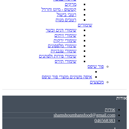
מרקים
קטשופ - מיונז וחרדל
רטבי בישול
רטבים מנות
שימורים
שימורי דגים ובשר
שימורי זיתים
שימורי ירקות
שימורי מלפפונים
שימורי עגבניות
שימורי פירות ולפתנים
שימורי תירס
פור שיפס
איפה משיגים מוצרי פור שיפס
מבצעים
אודות
אודות
shamshoumhansfood@gmail.com
046568383