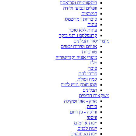
ביסקוויטים וקרואסון
וופלים וגביעי גלידה
חמצוצים
סוכריות ו מרשמלו
עוגות
עוגות ללא סוכר
קרונפלקס ו דגני בוקר
מוצרי יסוד ותבלינים
אגוזים ופירות יבשים
טורטיות
מוצרי אפיה וקנדיטוריה
מלח
סוכר
פרורי לחם
קמח וסולת
שמן חומץ ומיץ לימון
תבלינים
משקאות חריפים
ארק - אוזו וטקילה
בירות
וודקה - גין ורום
וויסקי
יינות אדומים
יינות לבנים
יינות מבעבעים