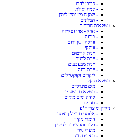
- פרורי לחם
- קמח וסולת
- שמן חומץ ומיץ לימון
- תבלינים
משקאות חריפים
- ארק - אוזו וטקילה
- בירות
- וודקה - גין ורום
- וויסקי
- יינות אדומים
- יינות לבנים
- יינות מבעבעים
- יינות רוזה
- ליקרים וקוקטיילים
משקאות קלים
- מים מינרליים
- משקאות בטעמים
- סודה ומים מוגזים
- תה קר
ניקיון ומוצרי ח"פ
- אלומניום וניילון נצמד
- חומרי ניקיון
- כלים ומכשירים לניקיון
- מוצרי נייר
- מוצרים ח"פ