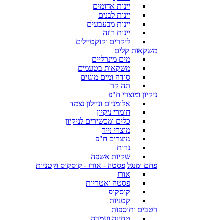
יינות אדומים
יינות לבנים
יינות מבעבעים
יינות רוזה
ליקרים וקוקטיילים
משקאות קלים
מים מינרליים
משקאות בטעמים
סודה ומים מוגזים
תה קר
ניקיון ומוצרי ח"פ
אלומניום וניילון נצמד
חומרי ניקיון
כלים ומכשירים לניקיון
מוצרי נייר
מוצרים ח"פ
נרות
שקיות אשפה
פחם ומנגל
פסטה - אורז - קוסקוס וקטניות
אורז
פסטה ואטריות
קוסקוס
קטניות
רטבים ותוספות
טחינה ועמבה