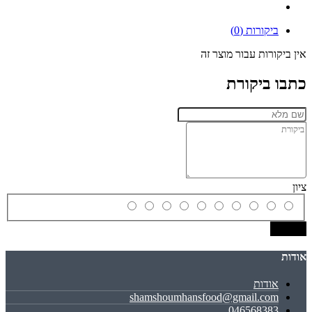
ביקורות (0)
אין ביקורות עבור מוצר זה
כתבו ביקורת
ציון
שמירה
אודות
אודות
shamshoumhansfood@gmail.com
046568383