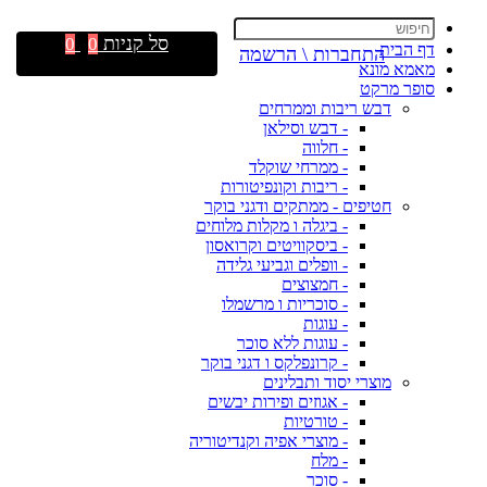
סל קניות
0
0
דף הבית
התחברות \ הרשמה
מאמא מונא
סופר מרקט
דבש ריבות וממרחים
- דבש וסילאן
- חלווה
- ממרחי שוקלד
- ריבות וקונפיטורות
חטיפים - ממתקים ודגני בוקר
- ביגלה ו מקלות מלוחים
- ביסקוויטים וקרואסון
- וופלים וגביעי גלידה
- חמצוצים
- סוכריות ו מרשמלו
- עוגות
- עוגות ללא סוכר
- קרונפלקס ו דגני בוקר
מוצרי יסוד ותבלינים
- אגוזים ופירות יבשים
- טורטיות
- מוצרי אפיה וקנדיטוריה
- מלח
- סוכר