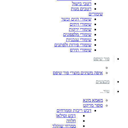
רטבי בישול
רטבים מנות
שימורים
שימורי דגים ובשר
שימורי זיתים
שימורי ירקות
שימורי מלפפונים
שימורי עגבניות
שימורי פירות ולפתנים
שימורי תירס
פור שיפס
איפה משיגים מוצרי פור שיפס
מבצעים
עוד...
מאמא מונא
סופר מרקט
דבש ריבות וממרחים
דבש וסילאן
חלווה
ממרחי שוקלד