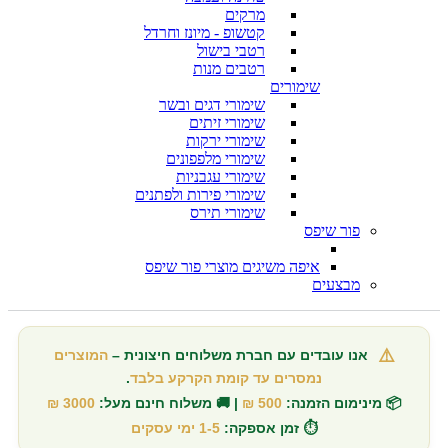
מרקים
קטשופ - מיונז וחרדל
רטבי בישול
רטבים מנות
שימורים
שימורי דגים ובשר
שימורי זיתים
שימורי ירקות
שימורי מלפפונים
שימורי עגבניות
שימורי פירות ולפתנים
שימורי תירס
פור שיפס
איפה משיגים מוצרי פור שיפס
מבצעים
⚠️
אנו עובדים עם חברת משלוחים חיצונית –
המוצרים
נמסרים עד קומת הקרקע בלבד
.
📦 מינימום הזמנה:
500 ₪
| 🚚 משלוח חינם מעל:
3000 ₪
⏱️ זמן אספקה:
1-5 ימי עסקים