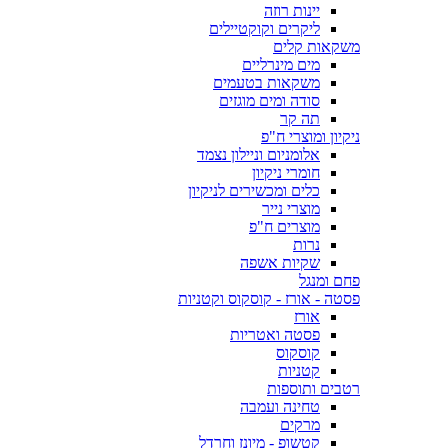
יינות רוזה
ליקרים וקוקטיילים
משקאות קלים
מים מינרליים
משקאות בטעמים
סודה ומים מוגזים
תה קר
ניקיון ומוצרי ח"פ
אלומניום וניילון נצמד
חומרי ניקיון
כלים ומכשירים לניקיון
מוצרי נייר
מוצרים ח"פ
נרות
שקיות אשפה
פחם ומנגל
פסטה - אורז - קוסקוס וקטניות
אורז
פסטה ואטריות
קוסקוס
קטניות
רטבים ותוספות
טחינה ועמבה
מרקים
קטשופ - מיונז וחרדל