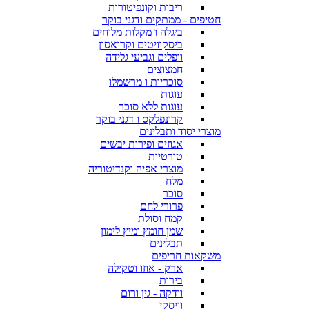
ריבות וקונפיטורות
חטיפים - ממתקים ודגני בוקר
ביגלה ו מקלות מלוחים
ביסקוויטים וקרואסון
וופלים וגביעי גלידה
חמצוצים
סוכריות ו מרשמלו
עוגות
עוגות ללא סוכר
קרונפלקס ו דגני בוקר
מוצרי יסוד ותבלינים
אגוזים ופירות יבשים
טורטיות
מוצרי אפיה וקנדיטוריה
מלח
סוכר
פרורי לחם
קמח וסולת
שמן חומץ ומיץ לימון
תבלינים
משקאות חריפים
ארק - אוזו וטקילה
בירות
וודקה - גין ורום
וויסקי