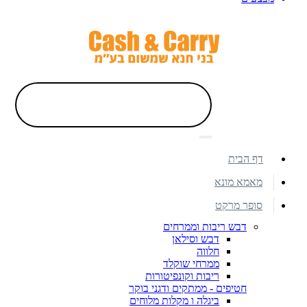
דף הבית
מאמא מונא
סופר מרקט
דבש ריבות וממרחים
דבש וסילאן
חלווה
ממרחי שוקלד
ריבות וקונפיטורות
חטיפים - ממתקים ודגני בוקר
ביגלה ו מקלות מלוחים