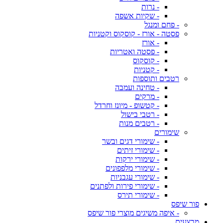
- נרות
- שקיות אשפה
- פחם ומנגל
פסטה - אורז - קוסקוס וקטניות
- אורז
- פסטה ואטריות
- קוסקוס
- קטניות
רטבים ותוספות
- טחינה ועמבה
- מרקים
- קטשופ - מיונז וחרדל
- רטבי בישול
- רטבים מנות
שימורים
- שימורי דגים ובשר
- שימורי זיתים
- שימורי ירקות
- שימורי מלפפונים
- שימורי עגבניות
- שימורי פירות ולפתנים
- שימורי תירס
פור שיפס
- איפה משיגים מוצרי פור שיפס
מבצעים