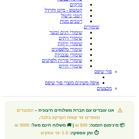
מרקים
קטשופ - מיונז וחרדל
רטבי בישול
רטבים מנות
שימורים
שימורי דגים ובשר
שימורי זיתים
שימורי ירקות
שימורי מלפפונים
שימורי עגבניות
שימורי פירות ולפתנים
שימורי תירס
פור שיפס
איפה משיגים מוצרי פור שיפס
מבצעים
⚠️
אנו עובדים עם חברת משלוחים חיצונית –
המוצרים
נמסרים עד קומת הקרקע בלבד
.
📦 מינימום הזמנה:
500 ₪
| 🚚 משלוח חינם מעל:
3000 ₪
⏱️ זמן אספקה:
1-5 ימי עסקים