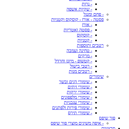
- נרות
- שקיות אשפה
- פחם ומנגל
פסטה - אורז - קוסקוס וקטניות
- אורז
- פסטה ואטריות
- קוסקוס
- קטניות
רטבים ותוספות
- טחינה ועמבה
- מרקים
- קטשופ - מיונז וחרדל
- רטבי בישול
- רטבים מנות
שימורים
- שימורי דגים ובשר
- שימורי זיתים
- שימורי ירקות
- שימורי מלפפונים
- שימורי עגבניות
- שימורי פירות ולפתנים
- שימורי תירס
פור שיפס
- איפה משיגים מוצרי פור שיפס
מבצעים