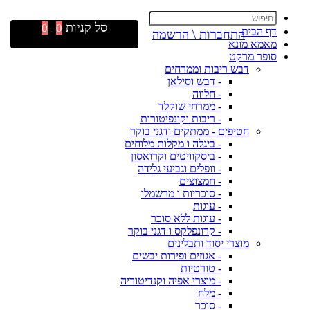
סל קניות
0
0
דף הבית
התחברות \ הרשמה
מאמא מונא
סופר מרקט
דבש ריבות וממרחים
- דבש וסילאן
- חלווה
- ממרחי שוקלד
- ריבות וקונפיטורות
חטיפים - ממתקים ודגני בוקר
- ביגלה ו מקלות מלוחים
- ביסקוויטים וקרואסון
- וופלים וגביעי גלידה
- חמצוצים
- סוכריות ו מרשמלו
- עוגות
- עוגות ללא סוכר
- קרונפלקס ו דגני בוקר
מוצרי יסוד ותבלינים
- אגוזים ופירות יבשים
- טורטיות
- מוצרי אפיה וקנדיטוריה
- מלח
- סוכר