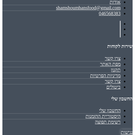
אודות
shamshoumhansfood@gmail.com
046568383
שירות לקוחות
צרו קשר
מפת האתר
תקנון
מדיניות הפרטיות
צרו קשר
ביטולים
החשבון שלי
החשבון שלי
היסטוריית ההזמנות
רשימת תפוצה
נגישות