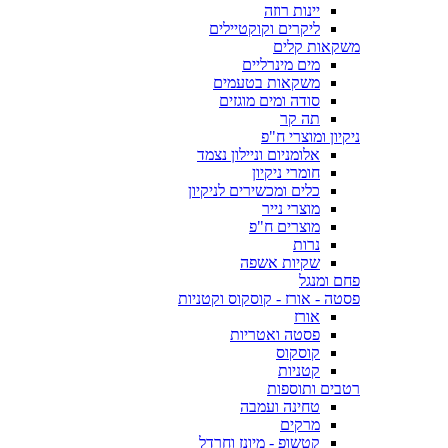
יינות רוזה
ליקרים וקוקטיילים
משקאות קלים
מים מינרליים
משקאות בטעמים
סודה ומים מוגזים
תה קר
ניקיון ומוצרי ח"פ
אלומניום וניילון נצמד
חומרי ניקיון
כלים ומכשירים לניקיון
מוצרי נייר
מוצרים ח"פ
נרות
שקיות אשפה
פחם ומנגל
פסטה - אורז - קוסקוס וקטניות
אורז
פסטה ואטריות
קוסקוס
קטניות
רטבים ותוספות
טחינה ועמבה
מרקים
קטשופ - מיונז וחרדל