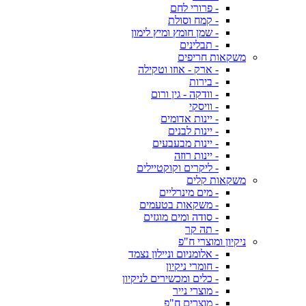
- פרורי לחם
- קמח וסולת
- שמן חומץ ומיץ לימון
- תבלינים
משקאות חריפים
- ארק - אוזו וטקילה
- בירות
- וודקה - גין ורום
- וויסקי
- יינות אדומים
- יינות לבנים
- יינות מבעבעים
- יינות רוזה
- ליקרים וקוקטיילים
משקאות קלים
- מים מינרליים
- משקאות בטעמים
- סודה ומים מוגזים
- תה קר
ניקיון ומוצרי ח"פ
- אלומניום וניילון נצמד
- חומרי ניקיון
- כלים ומכשירים לניקיון
- מוצרי נייר
- מוצרים ח"פ