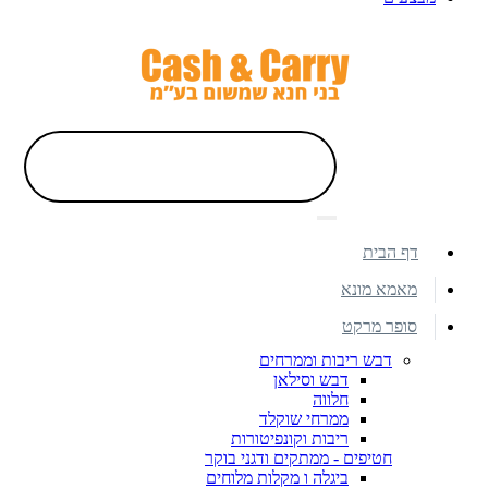
דף הבית
מאמא מונא
סופר מרקט
דבש ריבות וממרחים
דבש וסילאן
חלווה
ממרחי שוקלד
ריבות וקונפיטורות
חטיפים - ממתקים ודגני בוקר
ביגלה ו מקלות מלוחים