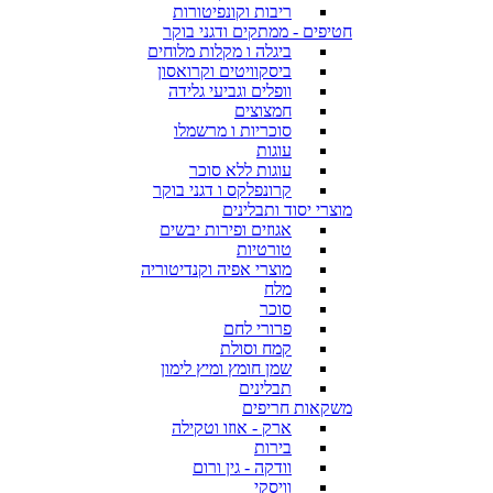
ריבות וקונפיטורות
חטיפים - ממתקים ודגני בוקר
ביגלה ו מקלות מלוחים
ביסקוויטים וקרואסון
וופלים וגביעי גלידה
חמצוצים
סוכריות ו מרשמלו
עוגות
עוגות ללא סוכר
קרונפלקס ו דגני בוקר
מוצרי יסוד ותבלינים
אגוזים ופירות יבשים
טורטיות
מוצרי אפיה וקנדיטוריה
מלח
סוכר
פרורי לחם
קמח וסולת
שמן חומץ ומיץ לימון
תבלינים
משקאות חריפים
ארק - אוזו וטקילה
בירות
וודקה - גין ורום
וויסקי