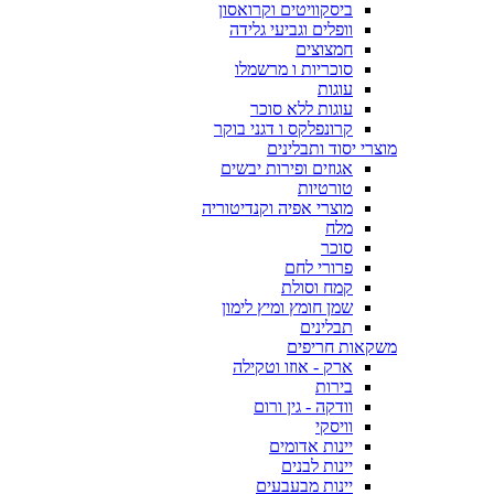
ביסקוויטים וקרואסון
וופלים וגביעי גלידה
חמצוצים
סוכריות ו מרשמלו
עוגות
עוגות ללא סוכר
קרונפלקס ו דגני בוקר
מוצרי יסוד ותבלינים
אגוזים ופירות יבשים
טורטיות
מוצרי אפיה וקנדיטוריה
מלח
סוכר
פרורי לחם
קמח וסולת
שמן חומץ ומיץ לימון
תבלינים
משקאות חריפים
ארק - אוזו וטקילה
בירות
וודקה - גין ורום
וויסקי
יינות אדומים
יינות לבנים
יינות מבעבעים