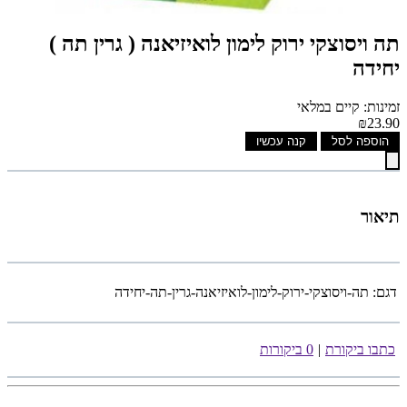
תה ויסוצקי ירוק לימון לואיזיאנה ( גרין תה )
יחידה
זמינות: קיים במלאי
₪23.90
הוספה לסל
קנה עכשיו
תיאור
דגם:
תה-ויסוצקי-ירוק-לימון-לואיזיאנה-גרין-תה-יחידה
כתבו ביקורת
|
0 ביקורות