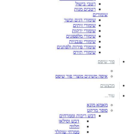
רטבי בישול
רטבים מנות
שימורים
שימורי דגים ובשר
שימורי זיתים
שימורי ירקות
שימורי מלפפונים
שימורי עגבניות
שימורי פירות ולפתנים
שימורי תירס
פור שיפס
איפה משיגים מוצרי פור שיפס
מבצעים
עוד...
מאמא מונא
סופר מרקט
דבש ריבות וממרחים
דבש וסילאן
חלווה
ממרחי שוקלד