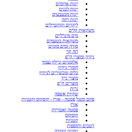
יינות אדומים
יינות לבנים
יינות מבעבעים
יינות רוזה
ליקרים וקוקטיילים
משקאות קלים
מים מינרליים
משקאות בטעמים
סודה ומים מוגזים
תה קר
ניקיון ומוצרי ח"פ
אלומניום וניילון נצמד
חומרי ניקיון
כלים ומכשירים לניקיון
מוצרי נייר
מוצרים ח"פ
נרות
שקיות אשפה
פחם ומנגל
פסטה - אורז - קוסקוס וקטניות
אורז
פסטה ואטריות
קוסקוס
קטניות
רטבים ותוספות
טחינה ועמבה