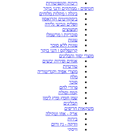
ריבות וקונפיטורות
חטיפים - ממתקים ודגני בוקר
ביגלה ו מקלות מלוחים
ביסקוויטים וקרואסון
וופלים וגביעי גלידה
חמצוצים
סוכריות ו מרשמלו
עוגות
עוגות ללא סוכר
קרונפלקס ו דגני בוקר
מוצרי יסוד ותבלינים
אגוזים ופירות יבשים
טורטיות
מוצרי אפיה וקנדיטוריה
מלח
סוכר
פרורי לחם
קמח וסולת
שמן חומץ ומיץ לימון
תבלינים
משקאות חריפים
ארק - אוזו וטקילה
בירות
וודקה - גין ורום
וויסקי