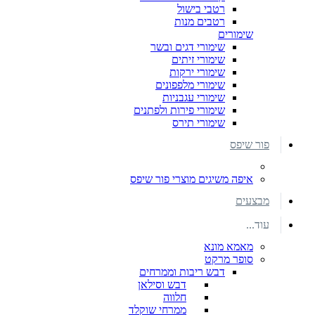
רטבי בישול
רטבים מנות
שימורים
שימורי דגים ובשר
שימורי זיתים
שימורי ירקות
שימורי מלפפונים
שימורי עגבניות
שימורי פירות ולפתנים
שימורי תירס
פור שיפס
איפה משיגים מוצרי פור שיפס
מבצעים
עוד...
מאמא מונא
סופר מרקט
דבש ריבות וממרחים
דבש וסילאן
חלווה
ממרחי שוקלד