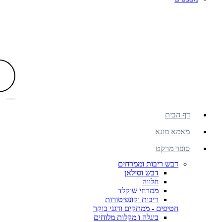
דף הבית
מאמא מונא
סופר מרקט
דבש ריבות וממרחים
דבש וסילאן
חלווה
ממרחי שוקלד
ריבות וקונפיטורות
חטיפים - ממתקים ודגני בוקר
ביגלה ו מקלות מלוחים