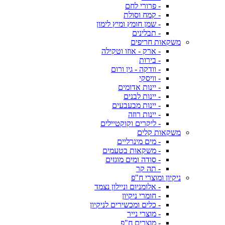
- פרורי לחם
- קמח וסולת
- שמן חומץ ומיץ לימון
- תבלינים
משקאות חריפים
- ארק - אוזו וטקילה
- בירות
- וודקה - גין ורום
- וויסקי
- יינות אדומים
- יינות לבנים
- יינות מבעבעים
- יינות רוזה
- ליקרים וקוקטיילים
משקאות קלים
- מים מינרליים
- משקאות בטעמים
- סודה ומים מוגזים
- תה קר
ניקיון ומוצרי ח"פ
- אלומניום וניילון נצמד
- חומרי ניקיון
- כלים ומכשירים לניקיון
- מוצרי נייר
- מוצרים ח"פ