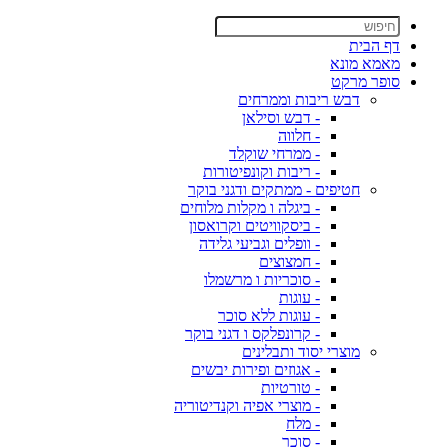
דף הבית
מאמא מונא
סופר מרקט
דבש ריבות וממרחים
- דבש וסילאן
- חלווה
- ממרחי שוקלד
- ריבות וקונפיטורות
חטיפים - ממתקים ודגני בוקר
- ביגלה ו מקלות מלוחים
- ביסקוויטים וקרואסון
- וופלים וגביעי גלידה
- חמצוצים
- סוכריות ו מרשמלו
- עוגות
- עוגות ללא סוכר
- קרונפלקס ו דגני בוקר
מוצרי יסוד ותבלינים
- אגוזים ופירות יבשים
- טורטיות
- מוצרי אפיה וקנדיטוריה
- מלח
- סוכר