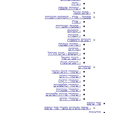
- נרות
- שקיות אשפה
- פחם ומנגל
פסטה - אורז - קוסקוס וקטניות
- אורז
- פסטה ואטריות
- קוסקוס
- קטניות
רטבים ותוספות
- טחינה ועמבה
- מרקים
- קטשופ - מיונז וחרדל
- רטבי בישול
- רטבים מנות
שימורים
- שימורי דגים ובשר
- שימורי זיתים
- שימורי ירקות
- שימורי מלפפונים
- שימורי עגבניות
- שימורי פירות ולפתנים
- שימורי תירס
פור שיפס
- איפה משיגים מוצרי פור שיפס
מבצעים