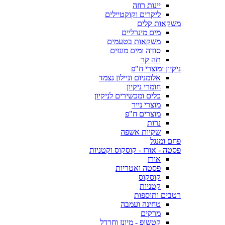
יינות רוזה
ליקרים וקוקטיילים
משקאות קלים
מים מינרליים
משקאות בטעמים
סודה ומים מוגזים
תה קר
ניקיון ומוצרי ח"פ
אלומניום וניילון נצמד
חומרי ניקיון
כלים ומכשירים לניקיון
מוצרי נייר
מוצרים ח"פ
נרות
שקיות אשפה
פחם ומנגל
פסטה - אורז - קוסקוס וקטניות
אורז
פסטה ואטריות
קוסקוס
קטניות
רטבים ותוספות
טחינה ועמבה
מרקים
קטשופ - מיונז וחרדל