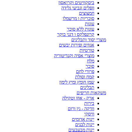
ביסקוויטים וקרואסון
וופלים וגביעי גלידה
חמצוצים
סוכריות ו מרשמלו
עוגות
עוגות ללא סוכר
קרונפלקס ו דגני בוקר
מוצרי יסוד ותבלינים
אגוזים ופירות יבשים
טורטיות
מוצרי אפיה וקנדיטוריה
מלח
סוכר
פרורי לחם
קמח וסולת
שמן חומץ ומיץ לימון
תבלינים
משקאות חריפים
ארק - אוזו וטקילה
בירות
וודקה - גין ורום
וויסקי
יינות אדומים
יינות לבנים
יינות מבעבעים