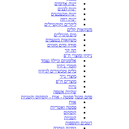
יינות אדומים
יינות לבנים
יינות מבעבעים
יינות רוזה
ליקרים וקוקטיילים
משקאות קלים
מים מינרליים
משקאות בטעמים
סודה ומים מוגזים
תה קר
ניקיון ומוצרי ח"פ
אלומניום וניילון נצמד
חומרי ניקיון
כלים ומכשירים לניקיון
מוצרי נייר
מוצרים ח"פ
נרות
שקיות אשפה
פחם ומנגל
פסטה - אורז - קוסקוס וקטניות
אורז
פסטה ואטריות
קוסקוס
קטניות
רטבים ותוספות
טחינה ועמבה