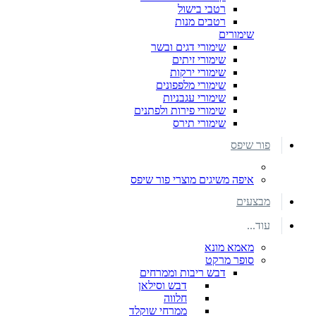
רטבי בישול
רטבים מנות
שימורים
שימורי דגים ובשר
שימורי זיתים
שימורי ירקות
שימורי מלפפונים
שימורי עגבניות
שימורי פירות ולפתנים
שימורי תירס
פור שיפס
איפה משיגים מוצרי פור שיפס
מבצעים
עוד...
מאמא מונא
סופר מרקט
דבש ריבות וממרחים
דבש וסילאן
חלווה
ממרחי שוקלד