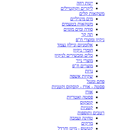
יינות רוזה
ליקרים וקוקטיילים
משקאות קלים
מים מינרליים
משקאות בטעמים
סודה ומים מוגזים
תה קר
ניקיון ומוצרי ח"פ
אלומניום וניילון נצמד
חומרי ניקיון
כלים ומכשירים לניקיון
מוצרי נייר
מוצרים ח"פ
נרות
שקיות אשפה
פחם ומנגל
פסטה - אורז - קוסקוס וקטניות
אורז
פסטה ואטריות
קוסקוס
קטניות
רטבים ותוספות
טחינה ועמבה
מרקים
קטשופ - מיונז וחרדל