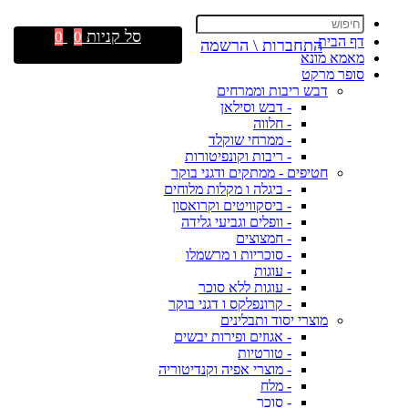
סל קניות
0
0
דף הבית
התחברות \ הרשמה
מאמא מונא
סופר מרקט
דבש ריבות וממרחים
- דבש וסילאן
- חלווה
- ממרחי שוקלד
- ריבות וקונפיטורות
חטיפים - ממתקים ודגני בוקר
- ביגלה ו מקלות מלוחים
- ביסקוויטים וקרואסון
- וופלים וגביעי גלידה
- חמצוצים
- סוכריות ו מרשמלו
- עוגות
- עוגות ללא סוכר
- קרונפלקס ו דגני בוקר
מוצרי יסוד ותבלינים
- אגוזים ופירות יבשים
- טורטיות
- מוצרי אפיה וקנדיטוריה
- מלח
- סוכר