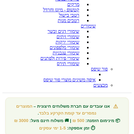
מרקים
קטשופ - מיונז וחרדל
רטבי בישול
רטבים מנות
שימורים
שימורי דגים ובשר
שימורי זיתים
שימורי ירקות
שימורי מלפפונים
שימורי עגבניות
שימורי פירות ולפתנים
שימורי תירס
פור שיפס
איפה משיגים מוצרי פור שיפס
מבצעים
⚠️
אנו עובדים עם חברת משלוחים חיצונית –
המוצרים
נמסרים עד קומת הקרקע בלבד
.
📦 מינימום הזמנה:
500 ₪
| 🚚 משלוח חינם מעל:
3000 ₪
⏱️ זמן אספקה:
1-5 ימי עסקים