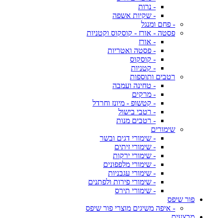
- נרות
- שקיות אשפה
- פחם ומנגל
פסטה - אורז - קוסקוס וקטניות
- אורז
- פסטה ואטריות
- קוסקוס
- קטניות
רטבים ותוספות
- טחינה ועמבה
- מרקים
- קטשופ - מיונז וחרדל
- רטבי בישול
- רטבים מנות
שימורים
- שימורי דגים ובשר
- שימורי זיתים
- שימורי ירקות
- שימורי מלפפונים
- שימורי עגבניות
- שימורי פירות ולפתנים
- שימורי תירס
פור שיפס
- איפה משיגים מוצרי פור שיפס
מבצעים