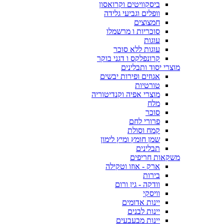
ביסקוויטים וקרואסון
וופלים וגביעי גלידה
חמצוצים
סוכריות ו מרשמלו
עוגות
עוגות ללא סוכר
קרונפלקס ו דגני בוקר
מוצרי יסוד ותבלינים
אגוזים ופירות יבשים
טורטיות
מוצרי אפיה וקנדיטוריה
מלח
סוכר
פרורי לחם
קמח וסולת
שמן חומץ ומיץ לימון
תבלינים
משקאות חריפים
ארק - אוזו וטקילה
בירות
וודקה - גין ורום
וויסקי
יינות אדומים
יינות לבנים
יינות מבעבעים