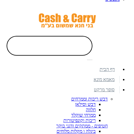
דף הבית
מאמא מונא
סופר מרקט
דבש ריבות וממרחים
דבש וסילאן
חלווה
ממרחי שוקלד
ריבות וקונפיטורות
חטיפים - ממתקים ודגני בוקר
ביגלה ו מקלות מלוחים