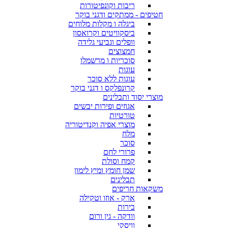
ריבות וקונפיטורות
חטיפים - ממתקים ודגני בוקר
ביגלה ו מקלות מלוחים
ביסקוויטים וקרואסון
וופלים וגביעי גלידה
חמצוצים
סוכריות ו מרשמלו
עוגות
עוגות ללא סוכר
קרונפלקס ו דגני בוקר
מוצרי יסוד ותבלינים
אגוזים ופירות יבשים
טורטיות
מוצרי אפיה וקנדיטוריה
מלח
סוכר
פרורי לחם
קמח וסולת
שמן חומץ ומיץ לימון
תבלינים
משקאות חריפים
ארק - אוזו וטקילה
בירות
וודקה - גין ורום
וויסקי