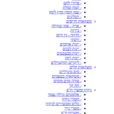
- פרורי לחם
- קמח וסולת
- שמן חומץ ומיץ לימון
- תבלינים
משקאות חריפים
- ארק - אוזו וטקילה
- בירות
- וודקה - גין ורום
- וויסקי
- יינות אדומים
- יינות לבנים
- יינות מבעבעים
- יינות רוזה
- ליקרים וקוקטיילים
משקאות קלים
- מים מינרליים
- משקאות בטעמים
- סודה ומים מוגזים
- תה קר
ניקיון ומוצרי ח"פ
- אלומניום וניילון נצמד
- חומרי ניקיון
- כלים ומכשירים לניקיון
- מוצרי נייר
- מוצרים ח"פ