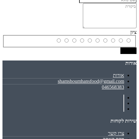
ציון
שמירה
אודות
אודות
shamshoumhansfood@gmail.com
046568383
שירות לקוחות
צרו קשר