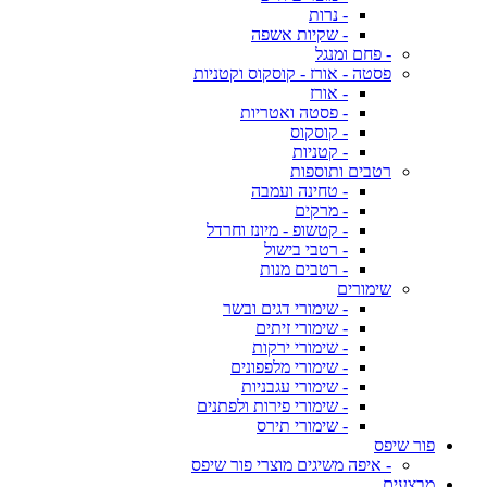
- נרות
- שקיות אשפה
- פחם ומנגל
פסטה - אורז - קוסקוס וקטניות
- אורז
- פסטה ואטריות
- קוסקוס
- קטניות
רטבים ותוספות
- טחינה ועמבה
- מרקים
- קטשופ - מיונז וחרדל
- רטבי בישול
- רטבים מנות
שימורים
- שימורי דגים ובשר
- שימורי זיתים
- שימורי ירקות
- שימורי מלפפונים
- שימורי עגבניות
- שימורי פירות ולפתנים
- שימורי תירס
פור שיפס
- איפה משיגים מוצרי פור שיפס
מבצעים