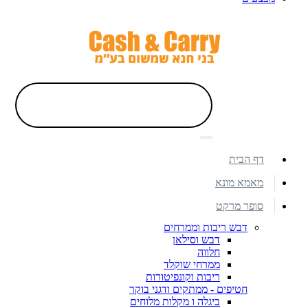
דף הבית
מאמא מונא
סופר מרקט
דבש ריבות וממרחים
דבש וסילאן
חלווה
ממרחי שוקלד
ריבות וקונפיטורות
חטיפים - ממתקים ודגני בוקר
ביגלה ו מקלות מלוחים