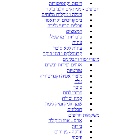
ריבות וקונפיטורות
חטיפים - ממתקים ודגני בוקר
ביגלה ו מקלות מלוחים
ביסקוויטים וקרואסון
וופלים וגביעי גלידה
חמצוצים
סוכריות ו מרשמלו
עוגות
עוגות ללא סוכר
קרונפלקס ו דגני בוקר
מוצרי יסוד ותבלינים
אגוזים ופירות יבשים
טורטיות
מוצרי אפיה וקנדיטוריה
מלח
סוכר
פרורי לחם
קמח וסולת
שמן חומץ ומיץ לימון
תבלינים
משקאות חריפים
ארק - אוזו וטקילה
בירות
וודקה - גין ורום
וויסקי