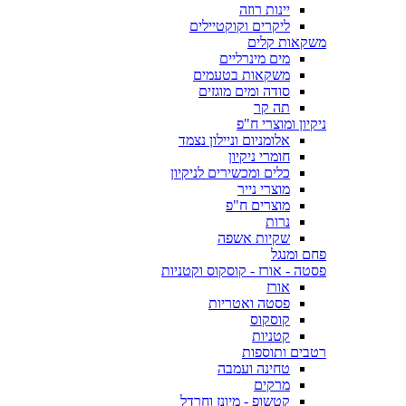
יינות רוזה
ליקרים וקוקטיילים
משקאות קלים
מים מינרליים
משקאות בטעמים
סודה ומים מוגזים
תה קר
ניקיון ומוצרי ח"פ
אלומניום וניילון נצמד
חומרי ניקיון
כלים ומכשירים לניקיון
מוצרי נייר
מוצרים ח"פ
נרות
שקיות אשפה
פחם ומנגל
פסטה - אורז - קוסקוס וקטניות
אורז
פסטה ואטריות
קוסקוס
קטניות
רטבים ותוספות
טחינה ועמבה
מרקים
קטשופ - מיונז וחרדל