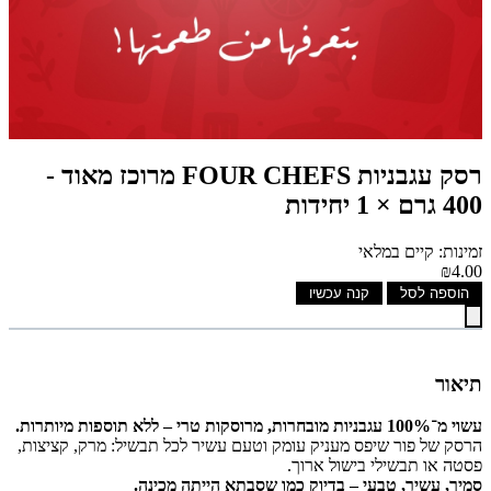
רסק עגבניות FOUR CHEFS מרוכז מאוד -
400 גרם × 1 יחידות
זמינות: קיים במלאי
₪4.00
הוספה לסל
קנה עכשיו
תיאור
עשוי מ־100% עגבניות מובחרות, מרוסקות טרי – ללא תוספות מיותרות.
הרסק של פור שיפס מעניק עומק וטעם עשיר לכל תבשיל: מרק, קציצות,
פסטה או תבשילי בישול ארוך.
סמיך, עשיר, טבעי – בדיוק כמו שסבתא הייתה מכינה.