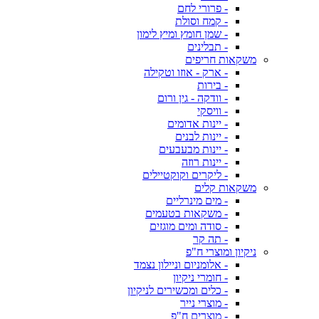
- פרורי לחם
- קמח וסולת
- שמן חומץ ומיץ לימון
- תבלינים
משקאות חריפים
- ארק - אוזו וטקילה
- בירות
- וודקה - גין ורום
- וויסקי
- יינות אדומים
- יינות לבנים
- יינות מבעבעים
- יינות רוזה
- ליקרים וקוקטיילים
משקאות קלים
- מים מינרליים
- משקאות בטעמים
- סודה ומים מוגזים
- תה קר
ניקיון ומוצרי ח"פ
- אלומניום וניילון נצמד
- חומרי ניקיון
- כלים ומכשירים לניקיון
- מוצרי נייר
- מוצרים ח"פ