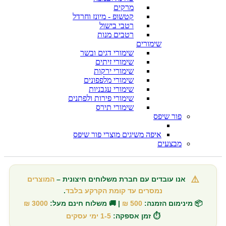
מרקים
קטשופ - מיונז וחרדל
רטבי בישול
רטבים מנות
שימורים
שימורי דגים ובשר
שימורי זיתים
שימורי ירקות
שימורי מלפפונים
שימורי עגבניות
שימורי פירות ולפתנים
שימורי תירס
פור שיפס
איפה משיגים מוצרי פור שיפס
מבצעים
⚠️
אנו עובדים עם חברת משלוחים חיצונית –
המוצרים
נמסרים עד קומת הקרקע בלבד
.
📦 מינימום הזמנה:
500 ₪
| 🚚 משלוח חינם מעל:
3000 ₪
⏱️ זמן אספקה:
1-5 ימי עסקים