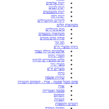
יינות אדומים
יינות לבנים
יינות מבעבעים
יינות רוזה
ליקרים וקוקטיילים
משקאות קלים
מים מינרליים
משקאות בטעמים
סודה ומים מוגזים
תה קר
ניקיון ומוצרי ח"פ
אלומניום וניילון נצמד
חומרי ניקיון
כלים ומכשירים לניקיון
מוצרי נייר
מוצרים ח"פ
נרות
שקיות אשפה
פחם ומנגל
פסטה - אורז - קוסקוס וקטניות
אורז
פסטה ואטריות
קוסקוס
קטניות
רטבים ותוספות
טחינה ועמבה