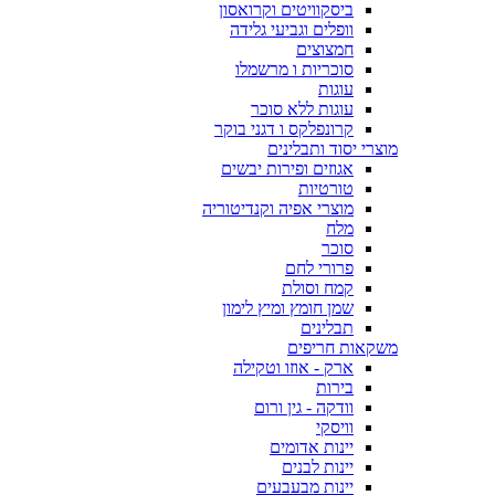
ביסקוויטים וקרואסון
וופלים וגביעי גלידה
חמצוצים
סוכריות ו מרשמלו
עוגות
עוגות ללא סוכר
קרונפלקס ו דגני בוקר
מוצרי יסוד ותבלינים
אגוזים ופירות יבשים
טורטיות
מוצרי אפיה וקנדיטוריה
מלח
סוכר
פרורי לחם
קמח וסולת
שמן חומץ ומיץ לימון
תבלינים
משקאות חריפים
ארק - אוזו וטקילה
בירות
וודקה - גין ורום
וויסקי
יינות אדומים
יינות לבנים
יינות מבעבעים