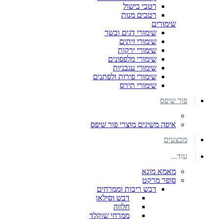
רטבי בישול
רטבים מנות
שימורים
שימורי דגים ובשר
שימורי זיתים
שימורי ירקות
שימורי מלפפונים
שימורי עגבניות
שימורי פירות ולפתנים
שימורי תירס
פור שיפס
איפה משיגים מוצרי פור שיפס
מבצעים
עוד...
מאמא מונא
סופר מרקט
דבש ריבות וממרחים
דבש וסילאן
חלווה
ממרחי שוקלד