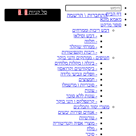
סל קניות
0
0
דף הבית
התחברות \ הרשמה
מאמא מונא
סופר מרקט
דבש ריבות וממרחים
- דבש וסילאן
- חלווה
- ממרחי שוקלד
- ריבות וקונפיטורות
חטיפים - ממתקים ודגני בוקר
- ביגלה ו מקלות מלוחים
- ביסקוויטים וקרואסון
- וופלים וגביעי גלידה
- חמצוצים
- סוכריות ו מרשמלו
- עוגות
- עוגות ללא סוכר
- קרונפלקס ו דגני בוקר
מוצרי יסוד ותבלינים
- אגוזים ופירות יבשים
- טורטיות
- מוצרי אפיה וקנדיטוריה
- מלח
- סוכר