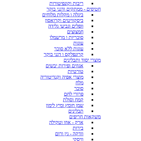
ריבות וקונפיטורות
חטיפים - ממתקים ודגני בוקר
ביגלה ו מקלות מלוחים
ביסקוויטים וקרואסון
וופלים וגביעי גלידה
חמצוצים
סוכריות ו מרשמלו
עוגות
עוגות ללא סוכר
קרונפלקס ו דגני בוקר
מוצרי יסוד ותבלינים
אגוזים ופירות יבשים
טורטיות
מוצרי אפיה וקנדיטוריה
מלח
סוכר
פרורי לחם
קמח וסולת
שמן חומץ ומיץ לימון
תבלינים
משקאות חריפים
ארק - אוזו וטקילה
בירות
וודקה - גין ורום
וויסקי