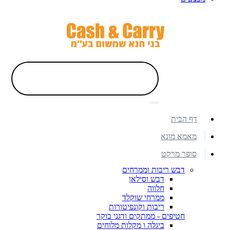
דף הבית
מאמא מונא
סופר מרקט
דבש ריבות וממרחים
דבש וסילאן
חלווה
ממרחי שוקלד
ריבות וקונפיטורות
חטיפים - ממתקים ודגני בוקר
ביגלה ו מקלות מלוחים