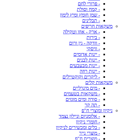
- פרורי לחם
- קמח וסולת
- שמן חומץ ומיץ לימון
- תבלינים
משקאות חריפים
- ארק - אוזו וטקילה
- בירות
- וודקה - גין ורום
- וויסקי
- יינות אדומים
- יינות לבנים
- יינות מבעבעים
- יינות רוזה
- ליקרים וקוקטיילים
משקאות קלים
- מים מינרליים
- משקאות בטעמים
- סודה ומים מוגזים
- תה קר
ניקיון ומוצרי ח"פ
- אלומניום וניילון נצמד
- חומרי ניקיון
- כלים ומכשירים לניקיון
- מוצרי נייר
- מוצרים ח"פ