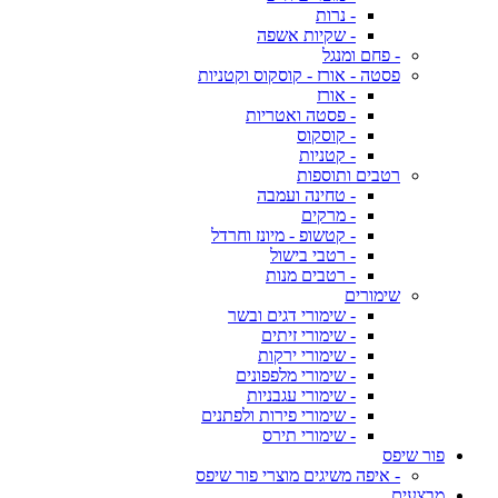
- נרות
- שקיות אשפה
- פחם ומנגל
פסטה - אורז - קוסקוס וקטניות
- אורז
- פסטה ואטריות
- קוסקוס
- קטניות
רטבים ותוספות
- טחינה ועמבה
- מרקים
- קטשופ - מיונז וחרדל
- רטבי בישול
- רטבים מנות
שימורים
- שימורי דגים ובשר
- שימורי זיתים
- שימורי ירקות
- שימורי מלפפונים
- שימורי עגבניות
- שימורי פירות ולפתנים
- שימורי תירס
פור שיפס
- איפה משיגים מוצרי פור שיפס
מבצעים