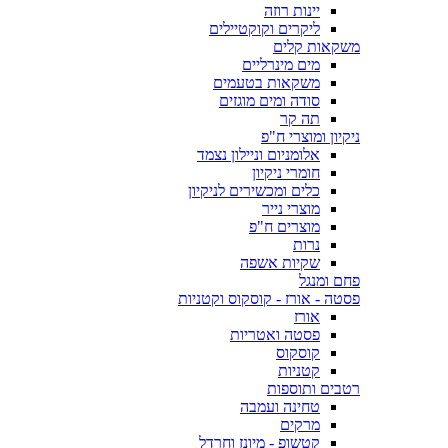
יינות רוזה
ליקרים וקוקטיילים
משקאות קלים
מים מינרליים
משקאות בטעמים
סודה ומים מוגזים
תה קר
ניקיון ומוצרי ח"פ
אלומניום וניילון נצמד
חומרי ניקיון
כלים ומכשירים לניקיון
מוצרי נייר
מוצרים ח"פ
נרות
שקיות אשפה
פחם ומנגל
פסטה - אורז - קוסקוס וקטניות
אורז
פסטה ואטריות
קוסקוס
קטניות
רטבים ותוספות
טחינה ועמבה
מרקים
קטשופ - מיונז וחרדל