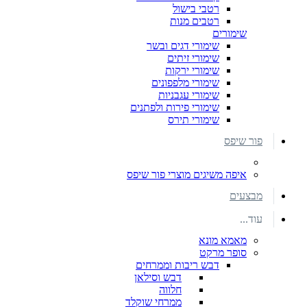
רטבי בישול
רטבים מנות
שימורים
שימורי דגים ובשר
שימורי זיתים
שימורי ירקות
שימורי מלפפונים
שימורי עגבניות
שימורי פירות ולפתנים
שימורי תירס
פור שיפס
איפה משיגים מוצרי פור שיפס
מבצעים
עוד...
מאמא מונא
סופר מרקט
דבש ריבות וממרחים
דבש וסילאן
חלווה
ממרחי שוקלד