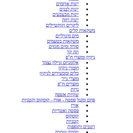
יינות אדומים
יינות לבנים
יינות מבעבעים
יינות רוזה
ליקרים וקוקטיילים
משקאות קלים
מים מינרליים
משקאות בטעמים
סודה ומים מוגזים
תה קר
ניקיון ומוצרי ח"פ
אלומניום וניילון נצמד
חומרי ניקיון
כלים ומכשירים לניקיון
מוצרי נייר
מוצרים ח"פ
נרות
שקיות אשפה
פחם ומנגל
פסטה - אורז - קוסקוס וקטניות
אורז
פסטה ואטריות
קוסקוס
קטניות
רטבים ותוספות
טחינה ועמבה