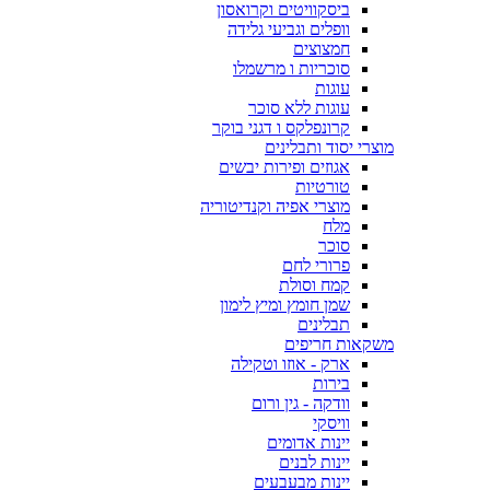
ביסקוויטים וקרואסון
וופלים וגביעי גלידה
חמצוצים
סוכריות ו מרשמלו
עוגות
עוגות ללא סוכר
קרונפלקס ו דגני בוקר
מוצרי יסוד ותבלינים
אגוזים ופירות יבשים
טורטיות
מוצרי אפיה וקנדיטוריה
מלח
סוכר
פרורי לחם
קמח וסולת
שמן חומץ ומיץ לימון
תבלינים
משקאות חריפים
ארק - אוזו וטקילה
בירות
וודקה - גין ורום
וויסקי
יינות אדומים
יינות לבנים
יינות מבעבעים