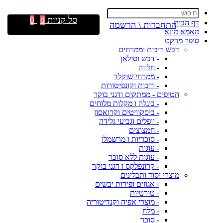
סל קניות
0
0
דף הבית
התחברות \ הרשמה
מאמא מונא
סופר מרקט
דבש ריבות וממרחים
- דבש וסילאן
- חלווה
- ממרחי שוקלד
- ריבות וקונפיטורות
חטיפים - ממתקים ודגני בוקר
- ביגלה ו מקלות מלוחים
- ביסקוויטים וקרואסון
- וופלים וגביעי גלידה
- חמצוצים
- סוכריות ו מרשמלו
- עוגות
- עוגות ללא סוכר
- קרונפלקס ו דגני בוקר
מוצרי יסוד ותבלינים
- אגוזים ופירות יבשים
- טורטיות
- מוצרי אפיה וקנדיטוריה
- מלח
- סוכר