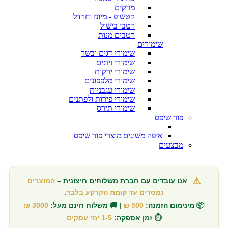
מרקים
קטשופ - מיונז וחרדל
רטבי בישול
רטבים מנות
שימורים
שימורי דגים ובשר
שימורי זיתים
שימורי ירקות
שימורי מלפפונים
שימורי עגבניות
שימורי פירות ולפתנים
שימורי תירס
פור שיפס
איפה משיגים מוצרי פור שיפס
מבצעים
⚠️
אנו עובדים עם חברת משלוחים חיצונית –
המוצרים
נמסרים עד קומת הקרקע בלבד
.
📦 מינימום הזמנה:
500 ₪
| 🚚 משלוח חינם מעל:
3000 ₪
⏱️ זמן אספקה:
1-5 ימי עסקים