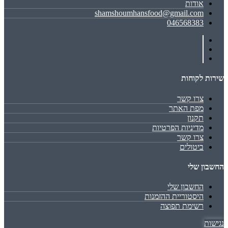
אודות
shamshoumhansfood@gmail.com
046568383
שירות לקוחות
צרו קשר
מפת האתר
תקנון
מדיניות הפרטיות
צרו קשר
ביטולים
החשבון שלי
החשבון שלי
היסטוריית ההזמנות
רשימת תפוצה
נגישות