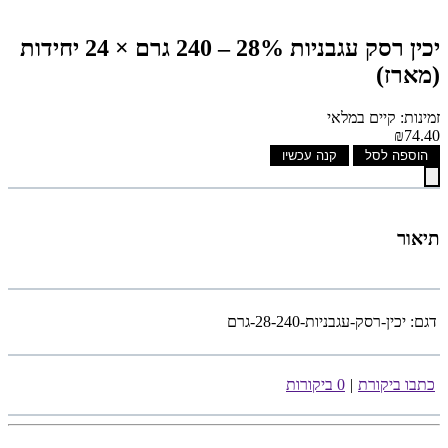
יכין רסק עגבניות 28% – 240 גרם × 24 יחידות
(מארז)
זמינות: קיים במלאי
₪74.40
הוספה לסל
קנה עכשיו
תיאור
דגם:
יכין-רסק-עגבניות-28-240-גרם
כתבו ביקורת
|
0 ביקורות