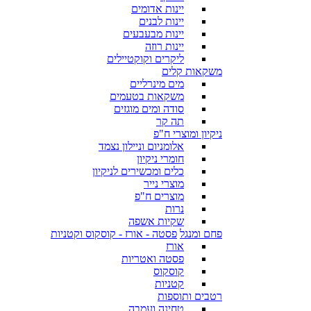
יינות אדומים
יינות לבנים
יינות מבעבעים
יינות רוזה
ליקרים וקוקטיילים
משקאות קלים
מים מינרליים
משקאות בטעמים
סודה ומים מוגזים
תה קר
ניקיון ומוצרי ח"פ
אלומניום וניילון נצמד
חומרי ניקיון
כלים ומכשירים לניקיון
מוצרי נייר
מוצרים ח"פ
נרות
שקיות אשפה
פחם ומנגל
פסטה - אורז - קוסקוס וקטניות
אורז
פסטה ואטריות
קוסקוס
קטניות
רטבים ותוספות
טחינה ועמבה