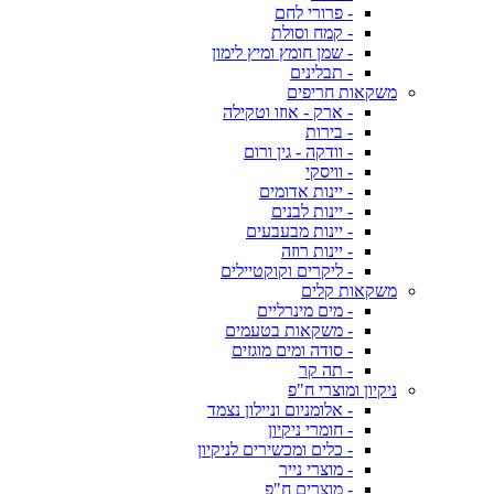
- פרורי לחם
- קמח וסולת
- שמן חומץ ומיץ לימון
- תבלינים
משקאות חריפים
- ארק - אוזו וטקילה
- בירות
- וודקה - גין ורום
- וויסקי
- יינות אדומים
- יינות לבנים
- יינות מבעבעים
- יינות רוזה
- ליקרים וקוקטיילים
משקאות קלים
- מים מינרליים
- משקאות בטעמים
- סודה ומים מוגזים
- תה קר
ניקיון ומוצרי ח"פ
- אלומניום וניילון נצמד
- חומרי ניקיון
- כלים ומכשירים לניקיון
- מוצרי נייר
- מוצרים ח"פ