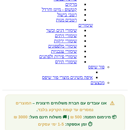
מרקים
קטשופ - מיונז וחרדל
רטבי בישול
רטבים מנות
שימורים
שימורי דגים ובשר
שימורי זיתים
שימורי ירקות
שימורי מלפפונים
שימורי עגבניות
שימורי פירות ולפתנים
שימורי תירס
פור שיפס
איפה משיגים מוצרי פור שיפס
מבצעים
⚠️
אנו עובדים עם חברת משלוחים חיצונית –
המוצרים
נמסרים עד קומת הקרקע בלבד
.
📦 מינימום הזמנה:
500 ₪
| 🚚 משלוח חינם מעל:
3000 ₪
⏱️ זמן אספקה:
1-5 ימי עסקים