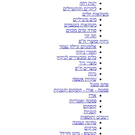
יינות רוזה
ליקרים וקוקטיילים
משקאות קלים
מים מינרליים
משקאות בטעמים
סודה ומים מוגזים
תה קר
ניקיון ומוצרי ח"פ
אלומניום וניילון נצמד
חומרי ניקיון
כלים ומכשירים לניקיון
מוצרי נייר
מוצרים ח"פ
נרות
שקיות אשפה
פחם ומנגל
פסטה - אורז - קוסקוס וקטניות
אורז
פסטה ואטריות
קוסקוס
קטניות
רטבים ותוספות
טחינה ועמבה
מרקים
קטשופ - מיונז וחרדל