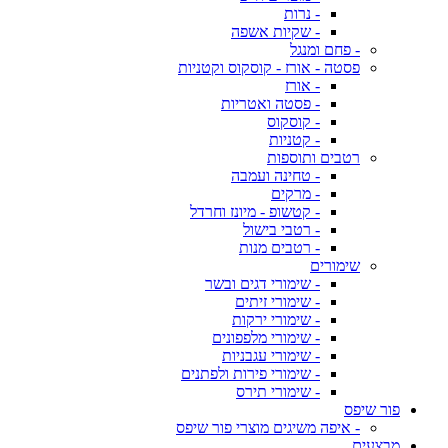
- נרות
- שקיות אשפה
- פחם ומנגל
פסטה - אורז - קוסקוס וקטניות
- אורז
- פסטה ואטריות
- קוסקוס
- קטניות
רטבים ותוספות
- טחינה ועמבה
- מרקים
- קטשופ - מיונז וחרדל
- רטבי בישול
- רטבים מנות
שימורים
- שימורי דגים ובשר
- שימורי זיתים
- שימורי ירקות
- שימורי מלפפונים
- שימורי עגבניות
- שימורי פירות ולפתנים
- שימורי תירס
פור שיפס
- איפה משיגים מוצרי פור שיפס
מבצעים