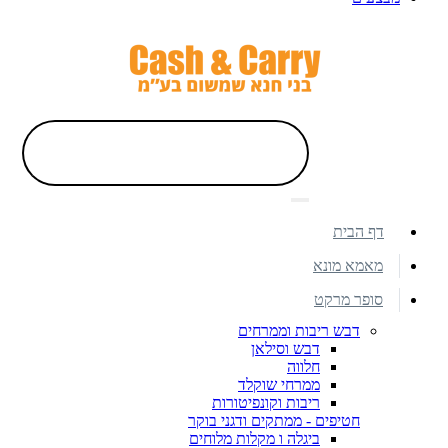
דף הבית
מאמא מונא
סופר מרקט
דבש ריבות וממרחים
דבש וסילאן
חלווה
ממרחי שוקלד
ריבות וקונפיטורות
חטיפים - ממתקים ודגני בוקר
ביגלה ו מקלות מלוחים