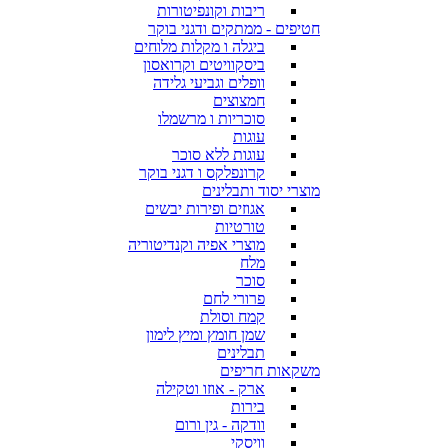
ריבות וקונפיטורות
חטיפים - ממתקים ודגני בוקר
ביגלה ו מקלות מלוחים
ביסקוויטים וקרואסון
וופלים וגביעי גלידה
חמצוצים
סוכריות ו מרשמלו
עוגות
עוגות ללא סוכר
קרונפלקס ו דגני בוקר
מוצרי יסוד ותבלינים
אגוזים ופירות יבשים
טורטיות
מוצרי אפיה וקנדיטוריה
מלח
סוכר
פרורי לחם
קמח וסולת
שמן חומץ ומיץ לימון
תבלינים
משקאות חריפים
ארק - אוזו וטקילה
בירות
וודקה - גין ורום
וויסקי