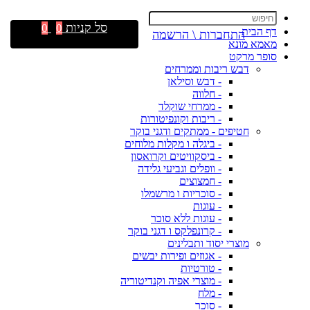
סל קניות
0
0
דף הבית
התחברות \ הרשמה
מאמא מונא
סופר מרקט
דבש ריבות וממרחים
- דבש וסילאן
- חלווה
- ממרחי שוקלד
- ריבות וקונפיטורות
חטיפים - ממתקים ודגני בוקר
- ביגלה ו מקלות מלוחים
- ביסקוויטים וקרואסון
- וופלים וגביעי גלידה
- חמצוצים
- סוכריות ו מרשמלו
- עוגות
- עוגות ללא סוכר
- קרונפלקס ו דגני בוקר
מוצרי יסוד ותבלינים
- אגוזים ופירות יבשים
- טורטיות
- מוצרי אפיה וקנדיטוריה
- מלח
- סוכר