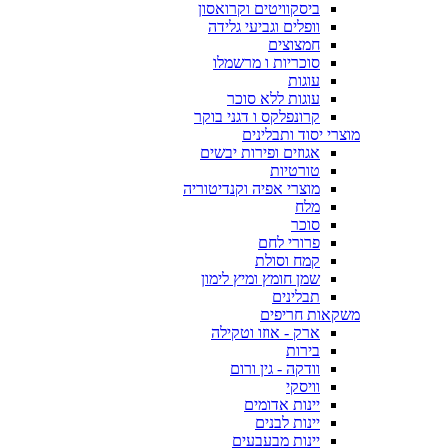
ביסקוויטים וקרואסון
וופלים וגביעי גלידה
חמצוצים
סוכריות ו מרשמלו
עוגות
עוגות ללא סוכר
קרונפלקס ו דגני בוקר
מוצרי יסוד ותבלינים
אגוזים ופירות יבשים
טורטיות
מוצרי אפיה וקנדיטוריה
מלח
סוכר
פרורי לחם
קמח וסולת
שמן חומץ ומיץ לימון
תבלינים
משקאות חריפים
ארק - אוזו וטקילה
בירות
וודקה - גין ורום
וויסקי
יינות אדומים
יינות לבנים
יינות מבעבעים