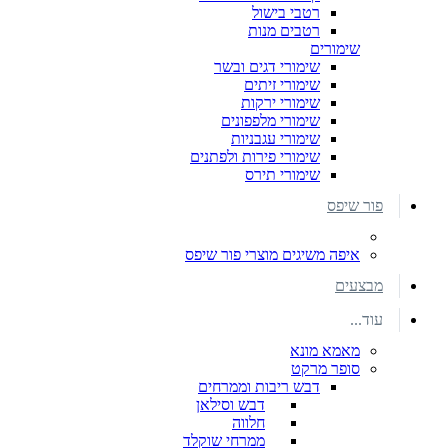
רטבי בישול
רטבים מנות
שימורים
שימורי דגים ובשר
שימורי זיתים
שימורי ירקות
שימורי מלפפונים
שימורי עגבניות
שימורי פירות ולפתנים
שימורי תירס
פור שיפס
איפה משיגים מוצרי פור שיפס
מבצעים
עוד...
מאמא מונא
סופר מרקט
דבש ריבות וממרחים
דבש וסילאן
חלווה
ממרחי שוקלד