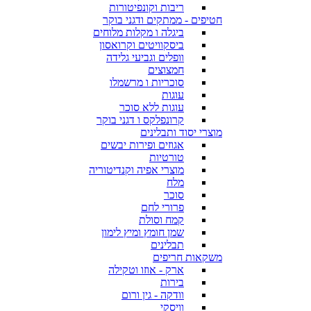
ריבות וקונפיטורות
חטיפים - ממתקים ודגני בוקר
ביגלה ו מקלות מלוחים
ביסקוויטים וקרואסון
וופלים וגביעי גלידה
חמצוצים
סוכריות ו מרשמלו
עוגות
עוגות ללא סוכר
קרונפלקס ו דגני בוקר
מוצרי יסוד ותבלינים
אגוזים ופירות יבשים
טורטיות
מוצרי אפיה וקנדיטוריה
מלח
סוכר
פרורי לחם
קמח וסולת
שמן חומץ ומיץ לימון
תבלינים
משקאות חריפים
ארק - אוזו וטקילה
בירות
וודקה - גין ורום
וויסקי