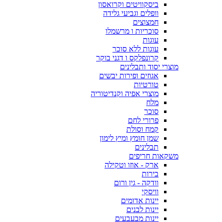
ביסקוויטים וקרואסון
וופלים וגביעי גלידה
חמצוצים
סוכריות ו מרשמלו
עוגות
עוגות ללא סוכר
קרונפלקס ו דגני בוקר
מוצרי יסוד ותבלינים
אגוזים ופירות יבשים
טורטיות
מוצרי אפיה וקנדיטוריה
מלח
סוכר
פרורי לחם
קמח וסולת
שמן חומץ ומיץ לימון
תבלינים
משקאות חריפים
ארק - אוזו וטקילה
בירות
וודקה - גין ורום
וויסקי
יינות אדומים
יינות לבנים
יינות מבעבעים