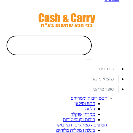
דף הבית
מאמא מונא
סופר מרקט
דבש ריבות וממרחים
דבש וסילאן
חלווה
ממרחי שוקלד
ריבות וקונפיטורות
חטיפים - ממתקים ודגני בוקר
ביגלה ו מקלות מלוחים