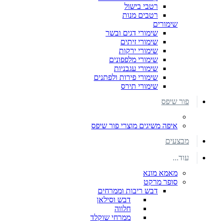
רטבי בישול
רטבים מנות
שימורים
שימורי דגים ובשר
שימורי זיתים
שימורי ירקות
שימורי מלפפונים
שימורי עגבניות
שימורי פירות ולפתנים
שימורי תירס
פור שיפס
איפה משיגים מוצרי פור שיפס
מבצעים
עוד...
מאמא מונא
סופר מרקט
דבש ריבות וממרחים
דבש וסילאן
חלווה
ממרחי שוקלד