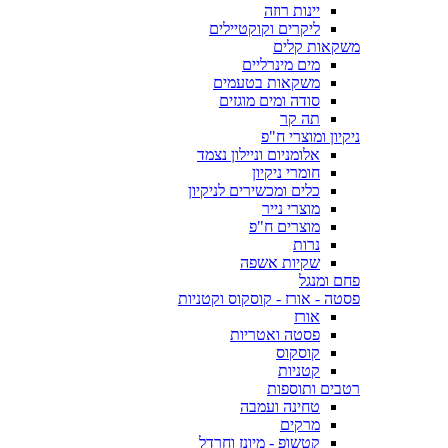
יינות רוזה
ליקרים וקוקטיילים
משקאות קלים
מים מינרליים
משקאות בטעמים
סודה ומים מוגזים
תה קר
ניקיון ומוצרי ח"פ
אלומניום וניילון נצמד
חומרי ניקיון
כלים ומכשירים לניקיון
מוצרי נייר
מוצרים ח"פ
נרות
שקיות אשפה
פחם ומנגל
פסטה - אורז - קוסקוס וקטניות
אורז
פסטה ואטריות
קוסקוס
קטניות
רטבים ותוספות
טחינה ועמבה
מרקים
קטשופ - מיונז וחרדל