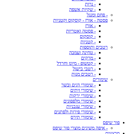
- נרות
- שקיות אשפה
- פחם ומנגל
פסטה - אורז - קוסקוס וקטניות
- אורז
- פסטה ואטריות
- קוסקוס
- קטניות
רטבים ותוספות
- טחינה ועמבה
- מרקים
- קטשופ - מיונז וחרדל
- רטבי בישול
- רטבים מנות
שימורים
- שימורי דגים ובשר
- שימורי זיתים
- שימורי ירקות
- שימורי מלפפונים
- שימורי עגבניות
- שימורי פירות ולפתנים
- שימורי תירס
פור שיפס
- איפה משיגים מוצרי פור שיפס
מבצעים