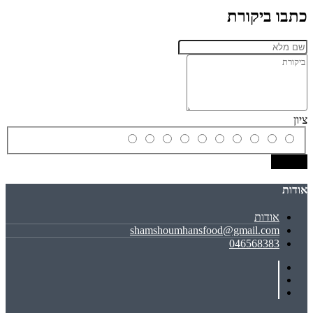
כתבו ביקורת
ציון
שמירה
אודות
אודות
shamshoumhansfood@gmail.com
046568383