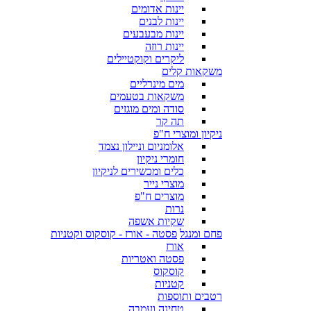
יינות אדומים
יינות לבנים
יינות מבעבעים
יינות רוזה
ליקרים וקוקטיילים
משקאות קלים
מים מינרליים
משקאות בטעמים
סודה ומים מוגזים
תה קר
ניקיון ומוצרי ח"פ
אלומניום וניילון נצמד
חומרי ניקיון
כלים ומכשירים לניקיון
מוצרי נייר
מוצרים ח"פ
נרות
שקיות אשפה
פחם ומנגל
פסטה - אורז - קוסקוס וקטניות
אורז
פסטה ואטריות
קוסקוס
קטניות
רטבים ותוספות
טחינה ועמבה