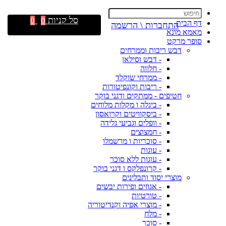
סל קניות
0
0
דף הבית
התחברות \ הרשמה
מאמא מונא
סופר מרקט
דבש ריבות וממרחים
- דבש וסילאן
- חלווה
- ממרחי שוקלד
- ריבות וקונפיטורות
חטיפים - ממתקים ודגני בוקר
- ביגלה ו מקלות מלוחים
- ביסקוויטים וקרואסון
- וופלים וגביעי גלידה
- חמצוצים
- סוכריות ו מרשמלו
- עוגות
- עוגות ללא סוכר
- קרונפלקס ו דגני בוקר
מוצרי יסוד ותבלינים
- אגוזים ופירות יבשים
- טורטיות
- מוצרי אפיה וקנדיטוריה
- מלח
- סוכר