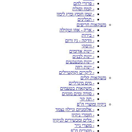
- פרורי לחם
- קמח וסולת
- שמן חומץ ומיץ לימון
- תבלינים
משקאות חריפים
- ארק - אוזו וטקילה
- בירות
- וודקה - גין ורום
- וויסקי
- יינות אדומים
- יינות לבנים
- יינות מבעבעים
- יינות רוזה
- ליקרים וקוקטיילים
משקאות קלים
- מים מינרליים
- משקאות בטעמים
- סודה ומים מוגזים
- תה קר
ניקיון ומוצרי ח"פ
- אלומניום וניילון נצמד
- חומרי ניקיון
- כלים ומכשירים לניקיון
- מוצרי נייר
- מוצרים ח"פ