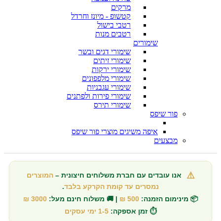
מרקים
קטשופ - מיונז וחרדל
רטבי בישול
רטבים מנות
שימורים
שימורי דגים ובשר
שימורי זיתים
שימורי ירקות
שימורי מלפפונים
שימורי עגבניות
שימורי פירות ולפתנים
שימורי תירס
פור שיפס
איפה משיגים מוצרי פור שיפס
מבצעים
⚠️
אנו עובדים עם חברת משלוחים חיצונית –
המוצרים
נמסרים עד קומת הקרקע בלבד
.
📦 מינימום הזמנה:
500 ₪
| 🚚 משלוח חינם מעל:
3000 ₪
⏱️ זמן אספקה:
1-5 ימי עסקים