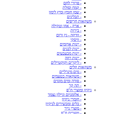
- פרורי לחם
- קמח וסולת
- שמן חומץ ומיץ לימון
- תבלינים
משקאות חריפים
- ארק - אוזו וטקילה
- בירות
- וודקה - גין ורום
- וויסקי
- יינות אדומים
- יינות לבנים
- יינות מבעבעים
- יינות רוזה
- ליקרים וקוקטיילים
משקאות קלים
- מים מינרליים
- משקאות בטעמים
- סודה ומים מוגזים
- תה קר
ניקיון ומוצרי ח"פ
- אלומניום וניילון נצמד
- חומרי ניקיון
- כלים ומכשירים לניקיון
- מוצרי נייר
- מוצרים ח"פ