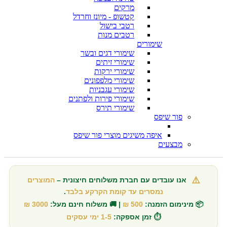
מרקים
קטשופ - מיונז וחרדל
רטבי בישול
רטבים מנות
שימורים
שימורי דגים ובשר
שימורי זיתים
שימורי ירקות
שימורי מלפפונים
שימורי עגבניות
שימורי פירות ולפתנים
שימורי תירס
פור שיפס
איפה משיגים מוצרי פור שיפס
מבצעים
⚠️
אנו עובדים עם חברת משלוחים חיצונית –
המוצרים
נמסרים עד קומת הקרקע בלבד
.
📦 מינימום הזמנה:
500 ₪
| 🚚 משלוח חינם מעל:
3000 ₪
⏱️ זמן אספקה:
1-5 ימי עסקים