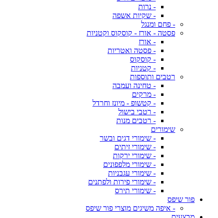
- נרות
- שקיות אשפה
- פחם ומנגל
פסטה - אורז - קוסקוס וקטניות
- אורז
- פסטה ואטריות
- קוסקוס
- קטניות
רטבים ותוספות
- טחינה ועמבה
- מרקים
- קטשופ - מיונז וחרדל
- רטבי בישול
- רטבים מנות
שימורים
- שימורי דגים ובשר
- שימורי זיתים
- שימורי ירקות
- שימורי מלפפונים
- שימורי עגבניות
- שימורי פירות ולפתנים
- שימורי תירס
פור שיפס
- איפה משיגים מוצרי פור שיפס
מבצעים