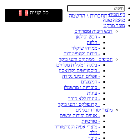
סל קניות
0
0
דף הבית
התחברות \ הרשמה
מאמא מונא
סופר מרקט
דבש ריבות וממרחים
- דבש וסילאן
- חלווה
- ממרחי שוקלד
- ריבות וקונפיטורות
חטיפים - ממתקים ודגני בוקר
- ביגלה ו מקלות מלוחים
- ביסקוויטים וקרואסון
- וופלים וגביעי גלידה
- חמצוצים
- סוכריות ו מרשמלו
- עוגות
- עוגות ללא סוכר
- קרונפלקס ו דגני בוקר
מוצרי יסוד ותבלינים
- אגוזים ופירות יבשים
- טורטיות
- מוצרי אפיה וקנדיטוריה
- מלח
- סוכר