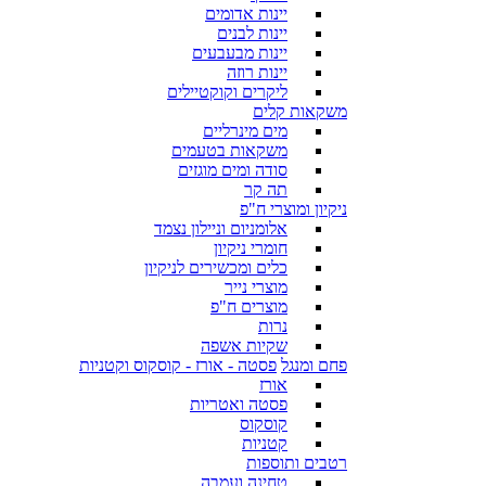
יינות אדומים
יינות לבנים
יינות מבעבעים
יינות רוזה
ליקרים וקוקטיילים
משקאות קלים
מים מינרליים
משקאות בטעמים
סודה ומים מוגזים
תה קר
ניקיון ומוצרי ח"פ
אלומניום וניילון נצמד
חומרי ניקיון
כלים ומכשירים לניקיון
מוצרי נייר
מוצרים ח"פ
נרות
שקיות אשפה
פחם ומנגל
פסטה - אורז - קוסקוס וקטניות
אורז
פסטה ואטריות
קוסקוס
קטניות
רטבים ותוספות
טחינה ועמבה