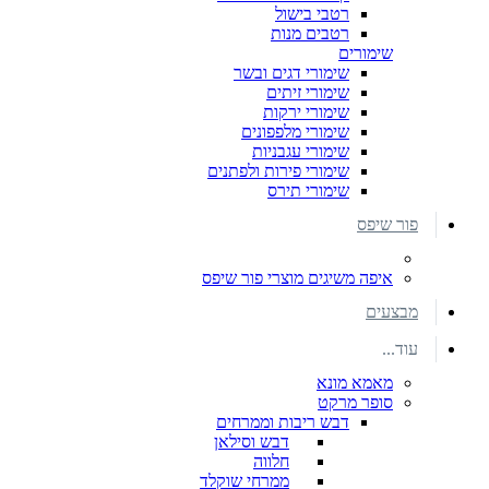
רטבי בישול
רטבים מנות
שימורים
שימורי דגים ובשר
שימורי זיתים
שימורי ירקות
שימורי מלפפונים
שימורי עגבניות
שימורי פירות ולפתנים
שימורי תירס
פור שיפס
איפה משיגים מוצרי פור שיפס
מבצעים
עוד...
מאמא מונא
סופר מרקט
דבש ריבות וממרחים
דבש וסילאן
חלווה
ממרחי שוקלד