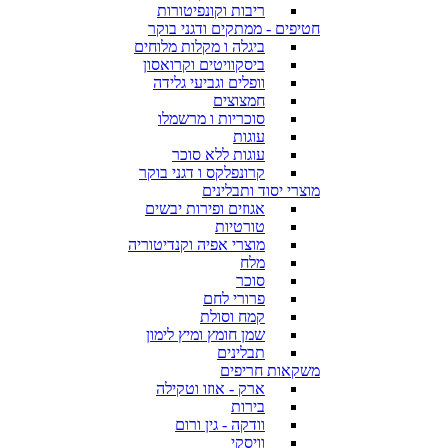
ריבות וקונפיטורות
חטיפים - ממתקים ודגני בוקר
ביגלה ו מקלות מלוחים
ביסקוויטים וקרואסון
וופלים וגביעי גלידה
חמצוצים
סוכריות ו מרשמלו
עוגות
עוגות ללא סוכר
קרונפלקס ו דגני בוקר
מוצרי יסוד ותבלינים
אגוזים ופירות יבשים
טורטיות
מוצרי אפיה וקנדיטוריה
מלח
סוכר
פרורי לחם
קמח וסולת
שמן חומץ ומיץ לימון
תבלינים
משקאות חריפים
ארק - אוזו וטקילה
בירות
וודקה - גין ורום
וויסקי