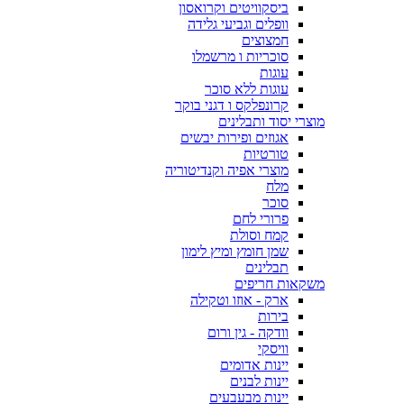
ביסקוויטים וקרואסון
וופלים וגביעי גלידה
חמצוצים
סוכריות ו מרשמלו
עוגות
עוגות ללא סוכר
קרונפלקס ו דגני בוקר
מוצרי יסוד ותבלינים
אגוזים ופירות יבשים
טורטיות
מוצרי אפיה וקנדיטוריה
מלח
סוכר
פרורי לחם
קמח וסולת
שמן חומץ ומיץ לימון
תבלינים
משקאות חריפים
ארק - אוזו וטקילה
בירות
וודקה - גין ורום
וויסקי
יינות אדומים
יינות לבנים
יינות מבעבעים