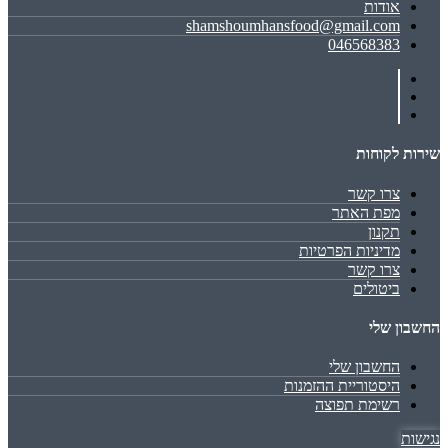
אודות
shamshoumhansfood@gmail.com
046568383
שירות לקוחות
צרו קשר
מפת האתר
תקנון
מדיניות הפרטיות
צרו קשר
ביטולים
החשבון שלי
החשבון שלי
היסטוריית ההזמנות
רשימת תפוצה
נגישות