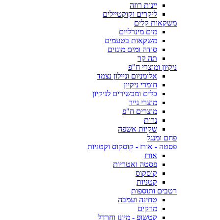
יינות רוזה
ליקרים וקוקטיילים
משקאות קלים
מים מינרליים
משקאות בטעמים
סודה ומים מוגזים
תה קר
ניקיון ומוצרי ח"פ
אלומניום וניילון נצמד
חומרי ניקיון
כלים ומכשירים לניקיון
מוצרי נייר
מוצרים ח"פ
נרות
שקיות אשפה
פחם ומנגל
פסטה - אורז - קוסקוס וקטניות
אורז
פסטה ואטריות
קוסקוס
קטניות
רטבים ותוספות
טחינה ועמבה
מרקים
קטשופ - מיונז וחרדל