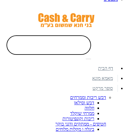
דף הבית
מאמא מונא
סופר מרקט
דבש ריבות וממרחים
דבש וסילאן
חלווה
ממרחי שוקלד
ריבות וקונפיטורות
חטיפים - ממתקים ודגני בוקר
ביגלה ו מקלות מלוחים