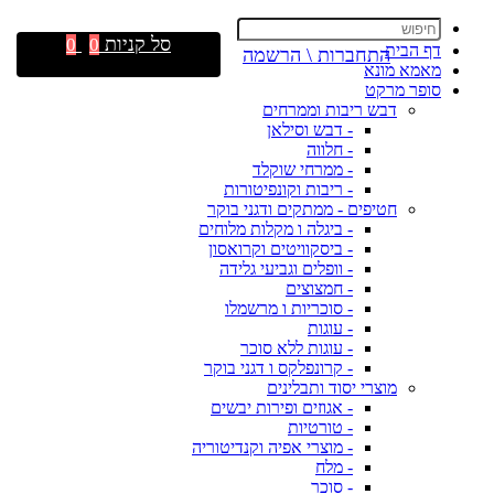
סל קניות
0
0
דף הבית
התחברות \ הרשמה
מאמא מונא
סופר מרקט
דבש ריבות וממרחים
- דבש וסילאן
- חלווה
- ממרחי שוקלד
- ריבות וקונפיטורות
חטיפים - ממתקים ודגני בוקר
- ביגלה ו מקלות מלוחים
- ביסקוויטים וקרואסון
- וופלים וגביעי גלידה
- חמצוצים
- סוכריות ו מרשמלו
- עוגות
- עוגות ללא סוכר
- קרונפלקס ו דגני בוקר
מוצרי יסוד ותבלינים
- אגוזים ופירות יבשים
- טורטיות
- מוצרי אפיה וקנדיטוריה
- מלח
- סוכר