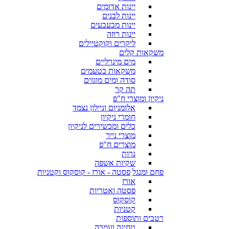
יינות אדומים
יינות לבנים
יינות מבעבעים
יינות רוזה
ליקרים וקוקטיילים
משקאות קלים
מים מינרליים
משקאות בטעמים
סודה ומים מוגזים
תה קר
ניקיון ומוצרי ח"פ
אלומניום וניילון נצמד
חומרי ניקיון
כלים ומכשירים לניקיון
מוצרי נייר
מוצרים ח"פ
נרות
שקיות אשפה
פחם ומנגל
פסטה - אורז - קוסקוס וקטניות
אורז
פסטה ואטריות
קוסקוס
קטניות
רטבים ותוספות
טחינה ועמבה