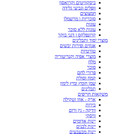
ביסקוויטים וקרואסון
וופלים וגביעי גלידה
חמצוצים
סוכריות ו מרשמלו
עוגות
עוגות ללא סוכר
קרונפלקס ו דגני בוקר
מוצרי יסוד ותבלינים
אגוזים ופירות יבשים
טורטיות
מוצרי אפיה וקנדיטוריה
מלח
סוכר
פרורי לחם
קמח וסולת
שמן חומץ ומיץ לימון
תבלינים
משקאות חריפים
ארק - אוזו וטקילה
בירות
וודקה - גין ורום
וויסקי
יינות אדומים
יינות לבנים
יינות מבעבעים