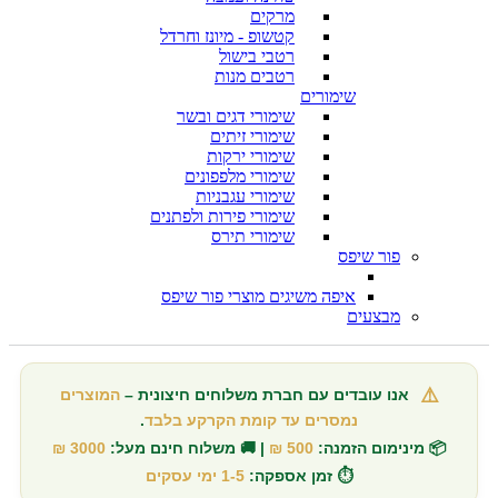
מרקים
קטשופ - מיונז וחרדל
רטבי בישול
רטבים מנות
שימורים
שימורי דגים ובשר
שימורי זיתים
שימורי ירקות
שימורי מלפפונים
שימורי עגבניות
שימורי פירות ולפתנים
שימורי תירס
פור שיפס
איפה משיגים מוצרי פור שיפס
מבצעים
⚠️
אנו עובדים עם חברת משלוחים חיצונית –
המוצרים
נמסרים עד קומת הקרקע בלבד
.
📦 מינימום הזמנה:
500 ₪
| 🚚 משלוח חינם מעל:
3000 ₪
⏱️ זמן אספקה:
1-5 ימי עסקים