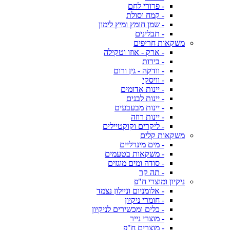
- פרורי לחם
- קמח וסולת
- שמן חומץ ומיץ לימון
- תבלינים
משקאות חריפים
- ארק - אוזו וטקילה
- בירות
- וודקה - גין ורום
- וויסקי
- יינות אדומים
- יינות לבנים
- יינות מבעבעים
- יינות רוזה
- ליקרים וקוקטיילים
משקאות קלים
- מים מינרליים
- משקאות בטעמים
- סודה ומים מוגזים
- תה קר
ניקיון ומוצרי ח"פ
- אלומניום וניילון נצמד
- חומרי ניקיון
- כלים ומכשירים לניקיון
- מוצרי נייר
- מוצרים ח"פ