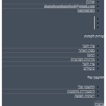
אודות
shamshoumhansfood@gmail.com
046568383
שירות לקוחות
צרו קשר
מפת האתר
תקנון
מדיניות הפרטיות
צרו קשר
ביטולים
החשבון שלי
החשבון שלי
היסטוריית ההזמנות
רשימת תפוצה
נגישות