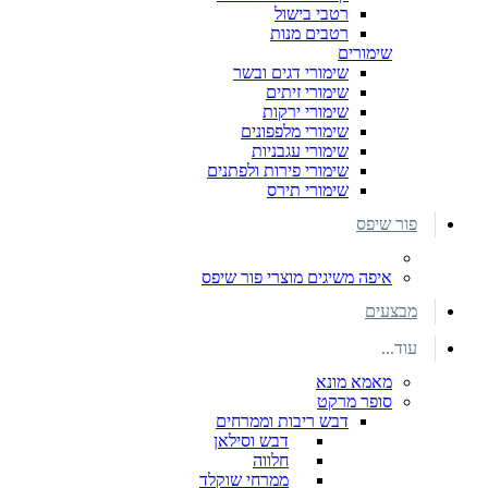
רטבי בישול
רטבים מנות
שימורים
שימורי דגים ובשר
שימורי זיתים
שימורי ירקות
שימורי מלפפונים
שימורי עגבניות
שימורי פירות ולפתנים
שימורי תירס
פור שיפס
איפה משיגים מוצרי פור שיפס
מבצעים
עוד...
מאמא מונא
סופר מרקט
דבש ריבות וממרחים
דבש וסילאן
חלווה
ממרחי שוקלד