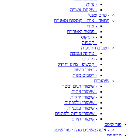
- נרות
- שקיות אשפה
- פחם ומנגל
פסטה - אורז - קוסקוס וקטניות
- אורז
- פסטה ואטריות
- קוסקוס
- קטניות
רטבים ותוספות
- טחינה ועמבה
- מרקים
- קטשופ - מיונז וחרדל
- רטבי בישול
- רטבים מנות
שימורים
- שימורי דגים ובשר
- שימורי זיתים
- שימורי ירקות
- שימורי מלפפונים
- שימורי עגבניות
- שימורי פירות ולפתנים
- שימורי תירס
פור שיפס
- איפה משיגים מוצרי פור שיפס
מבצעים