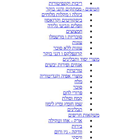
ריבות וקונפיטורות
חטיפים - ממתקים ודגני בוקר
ביגלה ו מקלות מלוחים
ביסקוויטים וקרואסון
וופלים וגביעי גלידה
חמצוצים
סוכריות ו מרשמלו
עוגות
עוגות ללא סוכר
קרונפלקס ו דגני בוקר
מוצרי יסוד ותבלינים
אגוזים ופירות יבשים
טורטיות
מוצרי אפיה וקנדיטוריה
מלח
סוכר
פרורי לחם
קמח וסולת
שמן חומץ ומיץ לימון
תבלינים
משקאות חריפים
ארק - אוזו וטקילה
בירות
וודקה - גין ורום
וויסקי