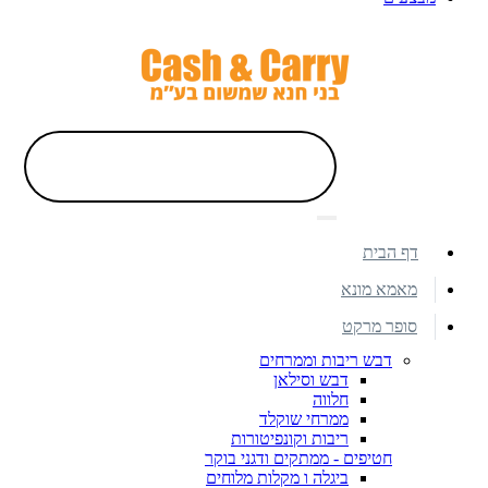
דף הבית
מאמא מונא
סופר מרקט
דבש ריבות וממרחים
דבש וסילאן
חלווה
ממרחי שוקלד
ריבות וקונפיטורות
חטיפים - ממתקים ודגני בוקר
ביגלה ו מקלות מלוחים