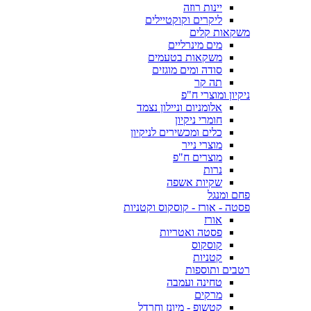
יינות רוזה
ליקרים וקוקטיילים
משקאות קלים
מים מינרליים
משקאות בטעמים
סודה ומים מוגזים
תה קר
ניקיון ומוצרי ח"פ
אלומניום וניילון נצמד
חומרי ניקיון
כלים ומכשירים לניקיון
מוצרי נייר
מוצרים ח"פ
נרות
שקיות אשפה
פחם ומנגל
פסטה - אורז - קוסקוס וקטניות
אורז
פסטה ואטריות
קוסקוס
קטניות
רטבים ותוספות
טחינה ועמבה
מרקים
קטשופ - מיונז וחרדל