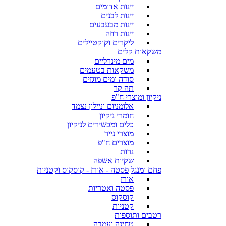
יינות אדומים
יינות לבנים
יינות מבעבעים
יינות רוזה
ליקרים וקוקטיילים
משקאות קלים
מים מינרליים
משקאות בטעמים
סודה ומים מוגזים
תה קר
ניקיון ומוצרי ח"פ
אלומניום וניילון נצמד
חומרי ניקיון
כלים ומכשירים לניקיון
מוצרי נייר
מוצרים ח"פ
נרות
שקיות אשפה
פחם ומנגל
פסטה - אורז - קוסקוס וקטניות
אורז
פסטה ואטריות
קוסקוס
קטניות
רטבים ותוספות
טחינה ועמבה