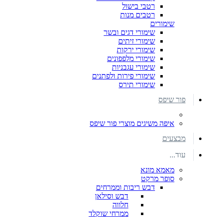
רטבי בישול
רטבים מנות
שימורים
שימורי דגים ובשר
שימורי זיתים
שימורי ירקות
שימורי מלפפונים
שימורי עגבניות
שימורי פירות ולפתנים
שימורי תירס
פור שיפס
איפה משיגים מוצרי פור שיפס
מבצעים
עוד...
מאמא מונא
סופר מרקט
דבש ריבות וממרחים
דבש וסילאן
חלווה
ממרחי שוקלד