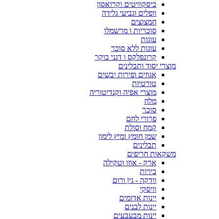
ביסקוויטים וקרואסון
וופלים וגביעי גלידה
חמצוצים
סוכריות ו מרשמלו
עוגות
עוגות ללא סוכר
קרונפלקס ו דגני בוקר
מוצרי יסוד ותבלינים
אגוזים ופירות יבשים
טורטיות
מוצרי אפיה וקנדיטוריה
מלח
סוכר
פרורי לחם
קמח וסולת
שמן חומץ ומיץ לימון
תבלינים
משקאות חריפים
ארק - אוזו וטקילה
בירות
וודקה - גין ורום
וויסקי
יינות אדומים
יינות לבנים
יינות מבעבעים