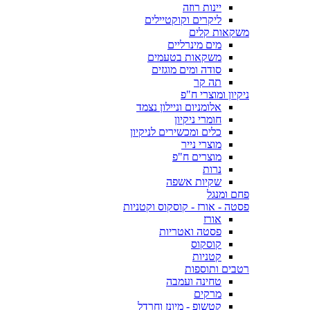
יינות רוזה
ליקרים וקוקטיילים
משקאות קלים
מים מינרליים
משקאות בטעמים
סודה ומים מוגזים
תה קר
ניקיון ומוצרי ח"פ
אלומניום וניילון נצמד
חומרי ניקיון
כלים ומכשירים לניקיון
מוצרי נייר
מוצרים ח"פ
נרות
שקיות אשפה
פחם ומנגל
פסטה - אורז - קוסקוס וקטניות
אורז
פסטה ואטריות
קוסקוס
קטניות
רטבים ותוספות
טחינה ועמבה
מרקים
קטשופ - מיונז וחרדל