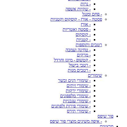
- נרות
- שקיות אשפה
- פחם ומנגל
פסטה - אורז - קוסקוס וקטניות
- אורז
- פסטה ואטריות
- קוסקוס
- קטניות
רטבים ותוספות
- טחינה ועמבה
- מרקים
- קטשופ - מיונז וחרדל
- רטבי בישול
- רטבים מנות
שימורים
- שימורי דגים ובשר
- שימורי זיתים
- שימורי ירקות
- שימורי מלפפונים
- שימורי עגבניות
- שימורי פירות ולפתנים
- שימורי תירס
פור שיפס
- איפה משיגים מוצרי פור שיפס
מבצעים