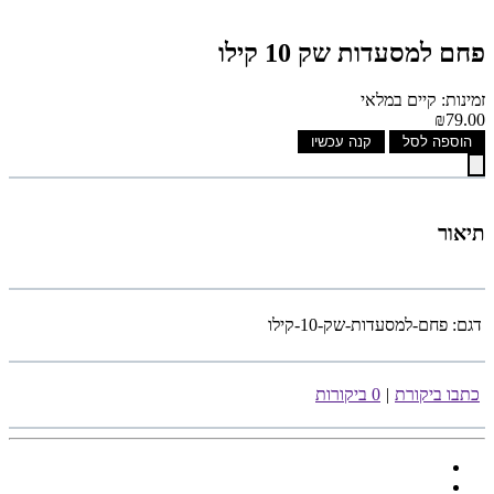
פחם למסעדות שק 10 קילו
זמינות: קיים במלאי
₪79.00
הוספה לסל
קנה עכשיו
תיאור
דגם:
פחם-למסעדות-שק-10-קילו
כתבו ביקורת
|
0 ביקורות