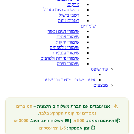
מרקים
קטשופ - מיונז וחרדל
רטבי בישול
רטבים מנות
שימורים
שימורי דגים ובשר
שימורי זיתים
שימורי ירקות
שימורי מלפפונים
שימורי עגבניות
שימורי פירות ולפתנים
שימורי תירס
פור שיפס
איפה משיגים מוצרי פור שיפס
מבצעים
⚠️
אנו עובדים עם חברת משלוחים חיצונית –
המוצרים
נמסרים עד קומת הקרקע בלבד
.
📦 מינימום הזמנה:
500 ₪
| 🚚 משלוח חינם מעל:
3000 ₪
⏱️ זמן אספקה:
1-5 ימי עסקים