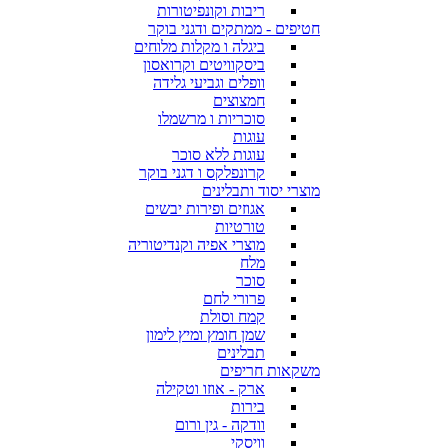
ריבות וקונפיטורות
חטיפים - ממתקים ודגני בוקר
ביגלה ו מקלות מלוחים
ביסקוויטים וקרואסון
וופלים וגביעי גלידה
חמצוצים
סוכריות ו מרשמלו
עוגות
עוגות ללא סוכר
קרונפלקס ו דגני בוקר
מוצרי יסוד ותבלינים
אגוזים ופירות יבשים
טורטיות
מוצרי אפיה וקנדיטוריה
מלח
סוכר
פרורי לחם
קמח וסולת
שמן חומץ ומיץ לימון
תבלינים
משקאות חריפים
ארק - אוזו וטקילה
בירות
וודקה - גין ורום
וויסקי