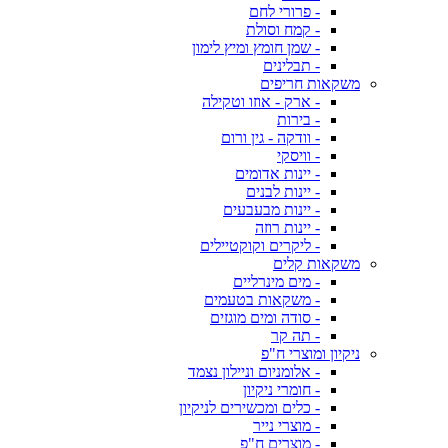
- פרורי לחם
- קמח וסולת
- שמן חומץ ומיץ לימון
- תבלינים
משקאות חריפים
- ארק - אוזו וטקילה
- בירות
- וודקה - גין ורום
- וויסקי
- יינות אדומים
- יינות לבנים
- יינות מבעבעים
- יינות רוזה
- ליקרים וקוקטיילים
משקאות קלים
- מים מינרליים
- משקאות בטעמים
- סודה ומים מוגזים
- תה קר
ניקיון ומוצרי ח"פ
- אלומניום וניילון נצמד
- חומרי ניקיון
- כלים ומכשירים לניקיון
- מוצרי נייר
- מוצרים ח"פ