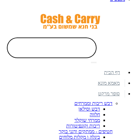
דף הבית
מאמא מונא
סופר מרקט
דבש ריבות וממרחים
דבש וסילאן
חלווה
ממרחי שוקלד
ריבות וקונפיטורות
חטיפים - ממתקים ודגני בוקר
ביגלה ו מקלות מלוחים