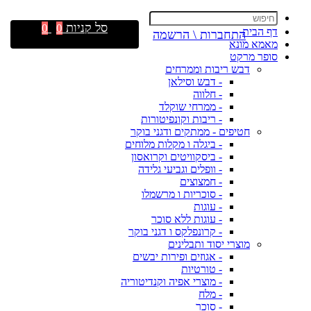
סל קניות
0
0
דף הבית
התחברות \ הרשמה
מאמא מונא
סופר מרקט
דבש ריבות וממרחים
- דבש וסילאן
- חלווה
- ממרחי שוקלד
- ריבות וקונפיטורות
חטיפים - ממתקים ודגני בוקר
- ביגלה ו מקלות מלוחים
- ביסקוויטים וקרואסון
- וופלים וגביעי גלידה
- חמצוצים
- סוכריות ו מרשמלו
- עוגות
- עוגות ללא סוכר
- קרונפלקס ו דגני בוקר
מוצרי יסוד ותבלינים
- אגוזים ופירות יבשים
- טורטיות
- מוצרי אפיה וקנדיטוריה
- מלח
- סוכר