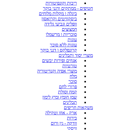
ריבות וקונפיטורות
חטיפים - ממתקים ודגני בוקר
ביגלה ו מקלות מלוחים
ביסקוויטים וקרואסון
וופלים וגביעי גלידה
חמצוצים
סוכריות ו מרשמלו
עוגות
עוגות ללא סוכר
קרונפלקס ו דגני בוקר
מוצרי יסוד ותבלינים
אגוזים ופירות יבשים
טורטיות
מוצרי אפיה וקנדיטוריה
מלח
סוכר
פרורי לחם
קמח וסולת
שמן חומץ ומיץ לימון
תבלינים
משקאות חריפים
ארק - אוזו וטקילה
בירות
וודקה - גין ורום
וויסקי