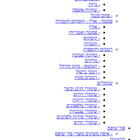
- נרות
- שקיות אשפה
- פחם ומנגל
פסטה - אורז - קוסקוס וקטניות
- אורז
- פסטה ואטריות
- קוסקוס
- קטניות
רטבים ותוספות
- טחינה ועמבה
- מרקים
- קטשופ - מיונז וחרדל
- רטבי בישול
- רטבים מנות
שימורים
- שימורי דגים ובשר
- שימורי זיתים
- שימורי ירקות
- שימורי מלפפונים
- שימורי עגבניות
- שימורי פירות ולפתנים
- שימורי תירס
פור שיפס
- איפה משיגים מוצרי פור שיפס
מבצעים