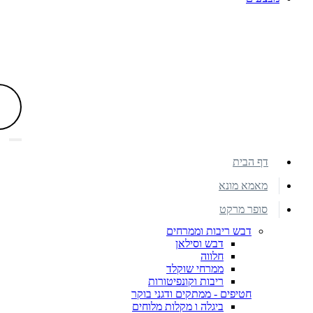
דף הבית
מאמא מונא
סופר מרקט
דבש ריבות וממרחים
דבש וסילאן
חלווה
ממרחי שוקלד
ריבות וקונפיטורות
חטיפים - ממתקים ודגני בוקר
ביגלה ו מקלות מלוחים