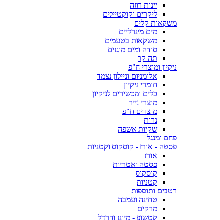
יינות רוזה
ליקרים וקוקטיילים
משקאות קלים
מים מינרליים
משקאות בטעמים
סודה ומים מוגזים
תה קר
ניקיון ומוצרי ח"פ
אלומניום וניילון נצמד
חומרי ניקיון
כלים ומכשירים לניקיון
מוצרי נייר
מוצרים ח"פ
נרות
שקיות אשפה
פחם ומנגל
פסטה - אורז - קוסקוס וקטניות
אורז
פסטה ואטריות
קוסקוס
קטניות
רטבים ותוספות
טחינה ועמבה
מרקים
קטשופ - מיונז וחרדל