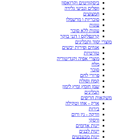
ביסקוויטים וקרואסון
וופלים וגביעי גלידה
חמצוצים
סוכריות ו מרשמלו
עוגות
עוגות ללא סוכר
קרונפלקס ו דגני בוקר
מוצרי יסוד ותבלינים
אגוזים ופירות יבשים
טורטיות
מוצרי אפיה וקנדיטוריה
מלח
סוכר
פרורי לחם
קמח וסולת
שמן חומץ ומיץ לימון
תבלינים
משקאות חריפים
ארק - אוזו וטקילה
בירות
וודקה - גין ורום
וויסקי
יינות אדומים
יינות לבנים
יינות מבעבעים