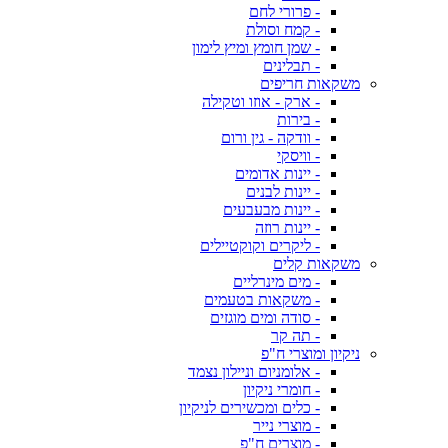
- פרורי לחם
- קמח וסולת
- שמן חומץ ומיץ לימון
- תבלינים
משקאות חריפים
- ארק - אוזו וטקילה
- בירות
- וודקה - גין ורום
- וויסקי
- יינות אדומים
- יינות לבנים
- יינות מבעבעים
- יינות רוזה
- ליקרים וקוקטיילים
משקאות קלים
- מים מינרליים
- משקאות בטעמים
- סודה ומים מוגזים
- תה קר
ניקיון ומוצרי ח"פ
- אלומניום וניילון נצמד
- חומרי ניקיון
- כלים ומכשירים לניקיון
- מוצרי נייר
- מוצרים ח"פ