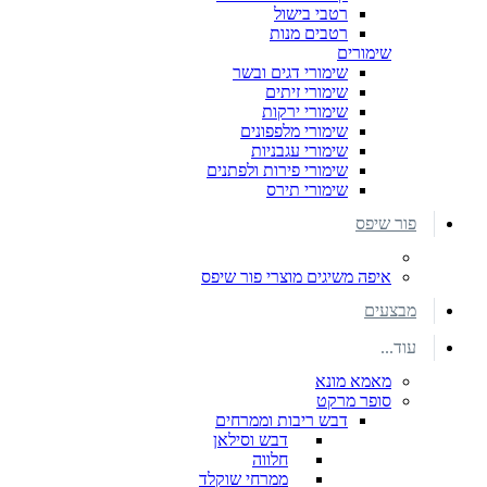
רטבי בישול
רטבים מנות
שימורים
שימורי דגים ובשר
שימורי זיתים
שימורי ירקות
שימורי מלפפונים
שימורי עגבניות
שימורי פירות ולפתנים
שימורי תירס
פור שיפס
איפה משיגים מוצרי פור שיפס
מבצעים
עוד...
מאמא מונא
סופר מרקט
דבש ריבות וממרחים
דבש וסילאן
חלווה
ממרחי שוקלד