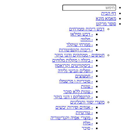
דף הבית
מאמא מונא
סופר מרקט
דבש ריבות וממרחים
- דבש וסילאן
- חלווה
- ממרחי שוקלד
- ריבות וקונפיטורות
חטיפים - ממתקים ודגני בוקר
- ביגלה ו מקלות מלוחים
- ביסקוויטים וקרואסון
- וופלים וגביעי גלידה
- חמצוצים
- סוכריות ו מרשמלו
- עוגות
- עוגות ללא סוכר
- קרונפלקס ו דגני בוקר
מוצרי יסוד ותבלינים
- אגוזים ופירות יבשים
- טורטיות
- מוצרי אפיה וקנדיטוריה
- מלח
- סוכר