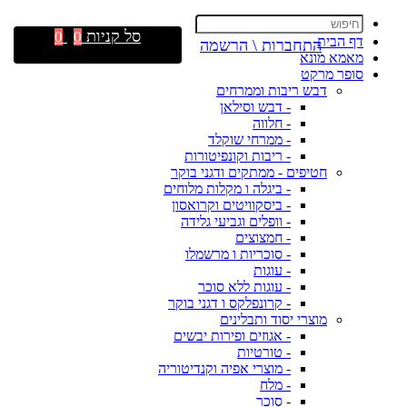
סל קניות
0
0
דף הבית
התחברות \ הרשמה
מאמא מונא
סופר מרקט
דבש ריבות וממרחים
- דבש וסילאן
- חלווה
- ממרחי שוקלד
- ריבות וקונפיטורות
חטיפים - ממתקים ודגני בוקר
- ביגלה ו מקלות מלוחים
- ביסקוויטים וקרואסון
- וופלים וגביעי גלידה
- חמצוצים
- סוכריות ו מרשמלו
- עוגות
- עוגות ללא סוכר
- קרונפלקס ו דגני בוקר
מוצרי יסוד ותבלינים
- אגוזים ופירות יבשים
- טורטיות
- מוצרי אפיה וקנדיטוריה
- מלח
- סוכר