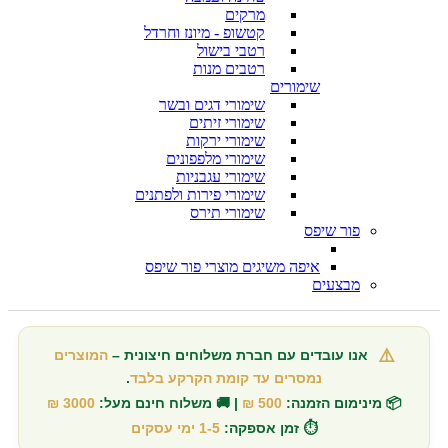
מרקים
קטשופ - מיונז וחרדל
רטבי בישול
רטבים מנות
שימורים
שימורי דגים ובשר
שימורי זיתים
שימורי ירקות
שימורי מלפפונים
שימורי עגבניות
שימורי פירות ולפתנים
שימורי תירס
פור שיפס
איפה משיגים מוצרי פור שיפס
מבצעים
⚠️
אנו עובדים עם חברת משלוחים חיצונית –
המוצרים
נמסרים עד קומת הקרקע בלבד
.
📦 מינימום הזמנה:
500 ₪
| 🚚 משלוח חינם מעל:
3000 ₪
⏱️ זמן אספקה:
1-5 ימי עסקים