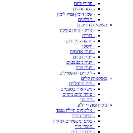
- פרורי לחם
- קמח וסולת
- שמן חומץ ומיץ לימון
- תבלינים
משקאות חריפים
- ארק - אוזו וטקילה
- בירות
- וודקה - גין ורום
- וויסקי
- יינות אדומים
- יינות לבנים
- יינות מבעבעים
- יינות רוזה
- ליקרים וקוקטיילים
משקאות קלים
- מים מינרליים
- משקאות בטעמים
- סודה ומים מוגזים
- תה קר
ניקיון ומוצרי ח"פ
- אלומניום וניילון נצמד
- חומרי ניקיון
- כלים ומכשירים לניקיון
- מוצרי נייר
- מוצרים ח"פ