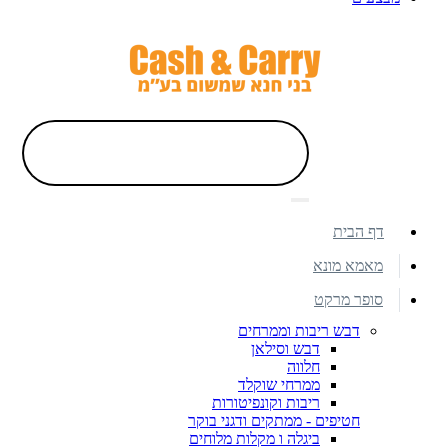
דף הבית
מאמא מונא
סופר מרקט
דבש ריבות וממרחים
דבש וסילאן
חלווה
ממרחי שוקלד
ריבות וקונפיטורות
חטיפים - ממתקים ודגני בוקר
ביגלה ו מקלות מלוחים