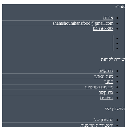
אודות
אודות
shamshoumhansfood@gmail.com
046568383
שירות לקוחות
צרו קשר
מפת האתר
תקנון
מדיניות הפרטיות
צרו קשר
ביטולים
החשבון שלי
החשבון שלי
היסטוריית ההזמנות