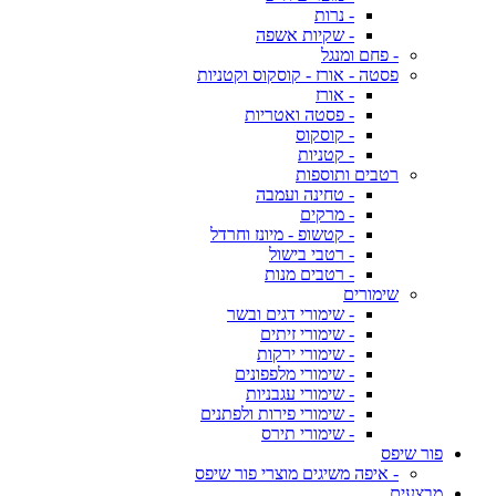
- נרות
- שקיות אשפה
- פחם ומנגל
פסטה - אורז - קוסקוס וקטניות
- אורז
- פסטה ואטריות
- קוסקוס
- קטניות
רטבים ותוספות
- טחינה ועמבה
- מרקים
- קטשופ - מיונז וחרדל
- רטבי בישול
- רטבים מנות
שימורים
- שימורי דגים ובשר
- שימורי זיתים
- שימורי ירקות
- שימורי מלפפונים
- שימורי עגבניות
- שימורי פירות ולפתנים
- שימורי תירס
פור שיפס
- איפה משיגים מוצרי פור שיפס
מבצעים