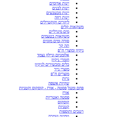
יינות אדומים
יינות לבנים
יינות מבעבעים
יינות רוזה
ליקרים וקוקטיילים
משקאות קלים
מים מינרליים
משקאות בטעמים
סודה ומים מוגזים
תה קר
ניקיון ומוצרי ח"פ
אלומניום וניילון נצמד
חומרי ניקיון
כלים ומכשירים לניקיון
מוצרי נייר
מוצרים ח"פ
נרות
שקיות אשפה
פחם ומנגל
פסטה - אורז - קוסקוס וקטניות
אורז
פסטה ואטריות
קוסקוס
קטניות
רטבים ותוספות
טחינה ועמבה