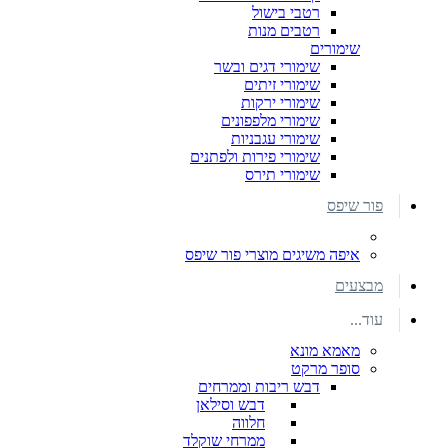
רטבי בישול
רטבים מנות
שימורים
שימורי דגים ובשר
שימורי זיתים
שימורי ירקות
שימורי מלפפונים
שימורי עגבניות
שימורי פירות ולפתנים
שימורי תירס
פור שיפס
איפה משיגים מוצרי פור שיפס
מבצעים
עוד...
מאמא מונא
סופר מרקט
דבש ריבות וממרחים
דבש וסילאן
חלווה
ממרחי שוקלד