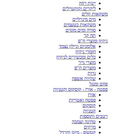
יינות רוזה
ליקרים וקוקטיילים
משקאות קלים
מים מינרליים
משקאות בטעמים
סודה ומים מוגזים
תה קר
ניקיון ומוצרי ח"פ
אלומניום וניילון נצמד
חומרי ניקיון
כלים ומכשירים לניקיון
מוצרי נייר
מוצרים ח"פ
נרות
שקיות אשפה
פחם ומנגל
פסטה - אורז - קוסקוס וקטניות
אורז
פסטה ואטריות
קוסקוס
קטניות
רטבים ותוספות
טחינה ועמבה
מרקים
קטשופ - מיונז וחרדל