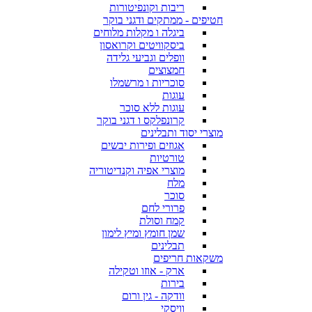
ריבות וקונפיטורות
חטיפים - ממתקים ודגני בוקר
ביגלה ו מקלות מלוחים
ביסקוויטים וקרואסון
וופלים וגביעי גלידה
חמצוצים
סוכריות ו מרשמלו
עוגות
עוגות ללא סוכר
קרונפלקס ו דגני בוקר
מוצרי יסוד ותבלינים
אגוזים ופירות יבשים
טורטיות
מוצרי אפיה וקנדיטוריה
מלח
סוכר
פרורי לחם
קמח וסולת
שמן חומץ ומיץ לימון
תבלינים
משקאות חריפים
ארק - אוזו וטקילה
בירות
וודקה - גין ורום
וויסקי