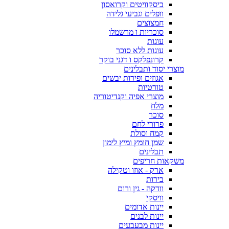
ביסקוויטים וקרואסון
וופלים וגביעי גלידה
חמצוצים
סוכריות ו מרשמלו
עוגות
עוגות ללא סוכר
קרונפלקס ו דגני בוקר
מוצרי יסוד ותבלינים
אגוזים ופירות יבשים
טורטיות
מוצרי אפיה וקנדיטוריה
מלח
סוכר
פרורי לחם
קמח וסולת
שמן חומץ ומיץ לימון
תבלינים
משקאות חריפים
ארק - אוזו וטקילה
בירות
וודקה - גין ורום
וויסקי
יינות אדומים
יינות לבנים
יינות מבעבעים