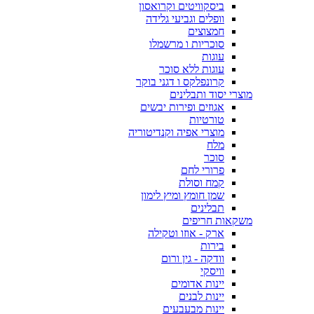
ביסקוויטים וקרואסון
וופלים וגביעי גלידה
חמצוצים
סוכריות ו מרשמלו
עוגות
עוגות ללא סוכר
קרונפלקס ו דגני בוקר
מוצרי יסוד ותבלינים
אגוזים ופירות יבשים
טורטיות
מוצרי אפיה וקנדיטוריה
מלח
סוכר
פרורי לחם
קמח וסולת
שמן חומץ ומיץ לימון
תבלינים
משקאות חריפים
ארק - אוזו וטקילה
בירות
וודקה - גין ורום
וויסקי
יינות אדומים
יינות לבנים
יינות מבעבעים