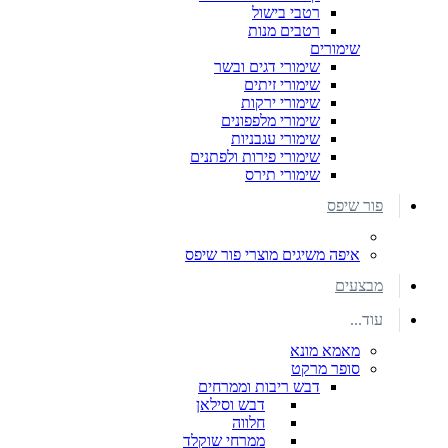
רטבי בישול
רטבים מנות
שימורים
שימורי דגים ובשר
שימורי זיתים
שימורי ירקות
שימורי מלפפונים
שימורי עגבניות
שימורי פירות ולפתנים
שימורי תירס
פור שיפס
איפה משיגים מוצרי פור שיפס
מבצעים
עוד...
מאמא מונא
סופר מרקט
דבש ריבות וממרחים
דבש וסילאן
חלווה
ממרחי שוקלד