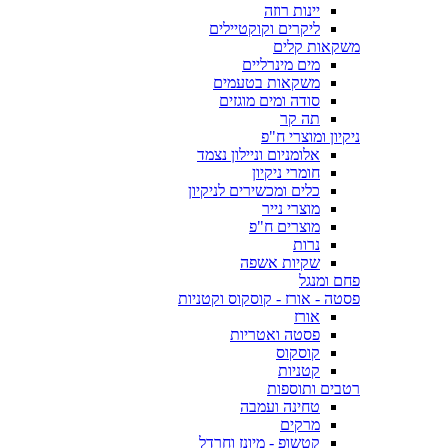
יינות רוזה
ליקרים וקוקטיילים
משקאות קלים
מים מינרליים
משקאות בטעמים
סודה ומים מוגזים
תה קר
ניקיון ומוצרי ח"פ
אלומניום וניילון נצמד
חומרי ניקיון
כלים ומכשירים לניקיון
מוצרי נייר
מוצרים ח"פ
נרות
שקיות אשפה
פחם ומנגל
פסטה - אורז - קוסקוס וקטניות
אורז
פסטה ואטריות
קוסקוס
קטניות
רטבים ותוספות
טחינה ועמבה
מרקים
קטשופ - מיונז וחרדל