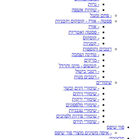
- נרות
- שקיות אשפה
- פחם ומנגל
פסטה - אורז - קוסקוס וקטניות
- אורז
- פסטה ואטריות
- קוסקוס
- קטניות
רטבים ותוספות
- טחינה ועמבה
- מרקים
- קטשופ - מיונז וחרדל
- רטבי בישול
- רטבים מנות
שימורים
- שימורי דגים ובשר
- שימורי זיתים
- שימורי ירקות
- שימורי מלפפונים
- שימורי עגבניות
- שימורי פירות ולפתנים
- שימורי תירס
פור שיפס
- איפה משיגים מוצרי פור שיפס
מבצעים