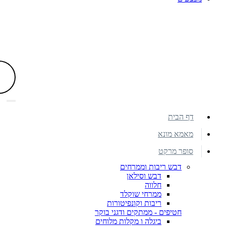
דף הבית
מאמא מונא
סופר מרקט
דבש ריבות וממרחים
דבש וסילאן
חלווה
ממרחי שוקלד
ריבות וקונפיטורות
חטיפים - ממתקים ודגני בוקר
ביגלה ו מקלות מלוחים