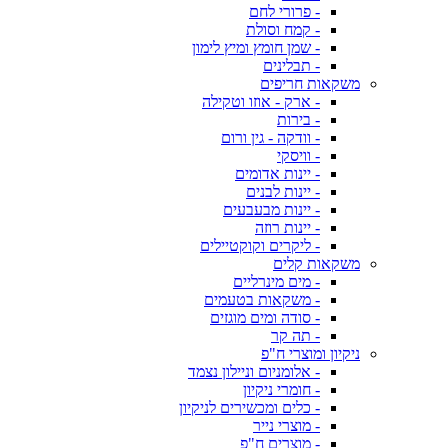
- פרורי לחם
- קמח וסולת
- שמן חומץ ומיץ לימון
- תבלינים
משקאות חריפים
- ארק - אוזו וטקילה
- בירות
- וודקה - גין ורום
- וויסקי
- יינות אדומים
- יינות לבנים
- יינות מבעבעים
- יינות רוזה
- ליקרים וקוקטיילים
משקאות קלים
- מים מינרליים
- משקאות בטעמים
- סודה ומים מוגזים
- תה קר
ניקיון ומוצרי ח"פ
- אלומניום וניילון נצמד
- חומרי ניקיון
- כלים ומכשירים לניקיון
- מוצרי נייר
- מוצרים ח"פ