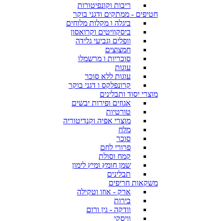
ריבות וקונפיטורות
חטיפים - ממתקים ודגני בוקר
ביגלה ו מקלות מלוחים
ביסקוויטים וקרואסון
וופלים וגביעי גלידה
חמצוצים
סוכריות ו מרשמלו
עוגות
עוגות ללא סוכר
קרונפלקס ו דגני בוקר
מוצרי יסוד ותבלינים
אגוזים ופירות יבשים
טורטיות
מוצרי אפיה וקנדיטוריה
מלח
סוכר
פרורי לחם
קמח וסולת
שמן חומץ ומיץ לימון
תבלינים
משקאות חריפים
ארק - אוזו וטקילה
בירות
וודקה - גין ורום
וויסקי