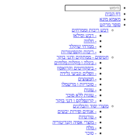
דף הבית
מאמא מונא
סופר מרקט
דבש ריבות וממרחים
- דבש וסילאן
- חלווה
- ממרחי שוקלד
- ריבות וקונפיטורות
חטיפים - ממתקים ודגני בוקר
- ביגלה ו מקלות מלוחים
- ביסקוויטים וקרואסון
- וופלים וגביעי גלידה
- חמצוצים
- סוכריות ו מרשמלו
- עוגות
- עוגות ללא סוכר
- קרונפלקס ו דגני בוקר
מוצרי יסוד ותבלינים
- אגוזים ופירות יבשים
- טורטיות
- מוצרי אפיה וקנדיטוריה
- מלח
- סוכר