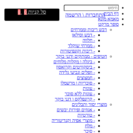
סל קניות
0
0
דף הבית
התחברות \ הרשמה
מאמא מונא
סופר מרקט
דבש ריבות וממרחים
- דבש וסילאן
- חלווה
- ממרחי שוקלד
- ריבות וקונפיטורות
חטיפים - ממתקים ודגני בוקר
- ביגלה ו מקלות מלוחים
- ביסקוויטים וקרואסון
- וופלים וגביעי גלידה
- חמצוצים
- סוכריות ו מרשמלו
- עוגות
- עוגות ללא סוכר
- קרונפלקס ו דגני בוקר
מוצרי יסוד ותבלינים
- אגוזים ופירות יבשים
- טורטיות
- מוצרי אפיה וקנדיטוריה
- מלח
- סוכר