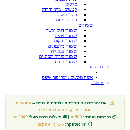
מרקים
קטשופ - מיונז וחרדל
רטבי בישול
רטבים מנות
שימורים
שימורי דגים ובשר
שימורי זיתים
שימורי ירקות
שימורי מלפפונים
שימורי עגבניות
שימורי פירות ולפתנים
שימורי תירס
פור שיפס
איפה משיגים מוצרי פור שיפס
מבצעים
⚠️
אנו עובדים עם חברת משלוחים חיצונית –
המוצרים
נמסרים עד קומת הקרקע בלבד
.
📦 מינימום הזמנה:
500 ₪
| 🚚 משלוח חינם מעל:
3000 ₪
⏱️ זמן אספקה:
1-5 ימי עסקים