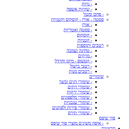
- נרות
- שקיות אשפה
- פחם ומנגל
פסטה - אורז - קוסקוס וקטניות
- אורז
- פסטה ואטריות
- קוסקוס
- קטניות
רטבים ותוספות
- טחינה ועמבה
- מרקים
- קטשופ - מיונז וחרדל
- רטבי בישול
- רטבים מנות
שימורים
- שימורי דגים ובשר
- שימורי זיתים
- שימורי ירקות
- שימורי מלפפונים
- שימורי עגבניות
- שימורי פירות ולפתנים
- שימורי תירס
פור שיפס
- איפה משיגים מוצרי פור שיפס
מבצעים