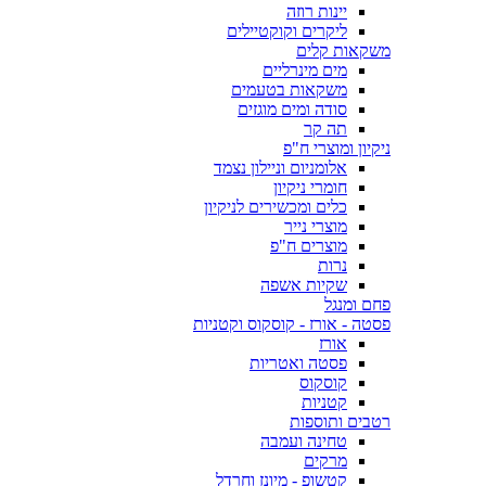
יינות רוזה
ליקרים וקוקטיילים
משקאות קלים
מים מינרליים
משקאות בטעמים
סודה ומים מוגזים
תה קר
ניקיון ומוצרי ח"פ
אלומניום וניילון נצמד
חומרי ניקיון
כלים ומכשירים לניקיון
מוצרי נייר
מוצרים ח"פ
נרות
שקיות אשפה
פחם ומנגל
פסטה - אורז - קוסקוס וקטניות
אורז
פסטה ואטריות
קוסקוס
קטניות
רטבים ותוספות
טחינה ועמבה
מרקים
קטשופ - מיונז וחרדל