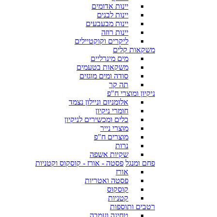
יינות אדומים
יינות לבנים
יינות מבעבעים
יינות רוזה
ליקרים וקוקטיילים
משקאות קלים
מים מינרליים
משקאות בטעמים
סודה ומים מוגזים
תה קר
ניקיון ומוצרי ח"פ
אלומניום וניילון נצמד
חומרי ניקיון
כלים ומכשירים לניקיון
מוצרי נייר
מוצרים ח"פ
נרות
שקיות אשפה
פחם ומנגל
פסטה - אורז - קוסקוס וקטניות
אורז
פסטה ואטריות
קוסקוס
קטניות
רטבים ותוספות
טחינה ועמבה