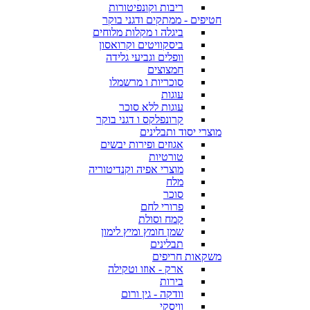
ריבות וקונפיטורות
חטיפים - ממתקים ודגני בוקר
ביגלה ו מקלות מלוחים
ביסקוויטים וקרואסון
וופלים וגביעי גלידה
חמצוצים
סוכריות ו מרשמלו
עוגות
עוגות ללא סוכר
קרונפלקס ו דגני בוקר
מוצרי יסוד ותבלינים
אגוזים ופירות יבשים
טורטיות
מוצרי אפיה וקנדיטוריה
מלח
סוכר
פרורי לחם
קמח וסולת
שמן חומץ ומיץ לימון
תבלינים
משקאות חריפים
ארק - אוזו וטקילה
בירות
וודקה - גין ורום
וויסקי