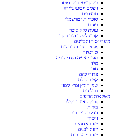
ביסקוויטים וקרואסון
וופלים וגביעי גלידה
חמצוצים
סוכריות ו מרשמלו
עוגות
עוגות ללא סוכר
קרונפלקס ו דגני בוקר
מוצרי יסוד ותבלינים
אגוזים ופירות יבשים
טורטיות
מוצרי אפיה וקנדיטוריה
מלח
סוכר
פרורי לחם
קמח וסולת
שמן חומץ ומיץ לימון
תבלינים
משקאות חריפים
ארק - אוזו וטקילה
בירות
וודקה - גין ורום
וויסקי
יינות אדומים
יינות לבנים
יינות מבעבעים