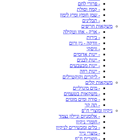
- פרורי לחם
- קמח וסולת
- שמן חומץ ומיץ לימון
- תבלינים
משקאות חריפים
- ארק - אוזו וטקילה
- בירות
- וודקה - גין ורום
- וויסקי
- יינות אדומים
- יינות לבנים
- יינות מבעבעים
- יינות רוזה
- ליקרים וקוקטיילים
משקאות קלים
- מים מינרליים
- משקאות בטעמים
- סודה ומים מוגזים
- תה קר
ניקיון ומוצרי ח"פ
- אלומניום וניילון נצמד
- חומרי ניקיון
- כלים ומכשירים לניקיון
- מוצרי נייר
- מוצרים ח"פ