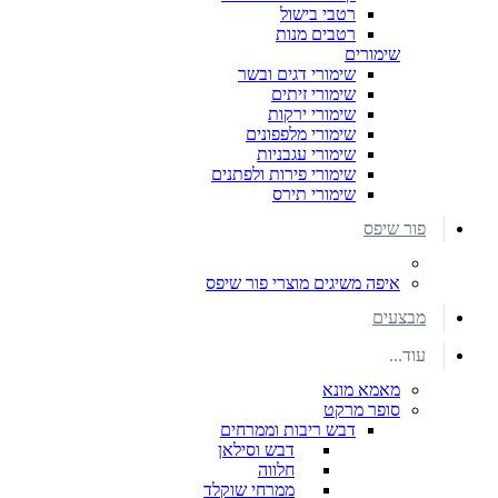
רטבי בישול
רטבים מנות
שימורים
שימורי דגים ובשר
שימורי זיתים
שימורי ירקות
שימורי מלפפונים
שימורי עגבניות
שימורי פירות ולפתנים
שימורי תירס
פור שיפס
איפה משיגים מוצרי פור שיפס
מבצעים
עוד...
מאמא מונא
סופר מרקט
דבש ריבות וממרחים
דבש וסילאן
חלווה
ממרחי שוקלד