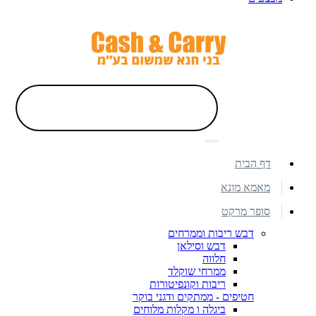
דף הבית
מאמא מונא
סופר מרקט
דבש ריבות וממרחים
דבש וסילאן
חלווה
ממרחי שוקלד
ריבות וקונפיטורות
חטיפים - ממתקים ודגני בוקר
ביגלה ו מקלות מלוחים