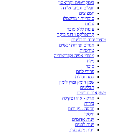
ביסקוויטים וקרואסון
וופלים וגביעי גלידה
חמצוצים
סוכריות ו מרשמלו
עוגות
עוגות ללא סוכר
קרונפלקס ו דגני בוקר
מוצרי יסוד ותבלינים
אגוזים ופירות יבשים
טורטיות
מוצרי אפיה וקנדיטוריה
מלח
סוכר
פרורי לחם
קמח וסולת
שמן חומץ ומיץ לימון
תבלינים
משקאות חריפים
ארק - אוזו וטקילה
בירות
וודקה - גין ורום
וויסקי
יינות אדומים
יינות לבנים
יינות מבעבעים