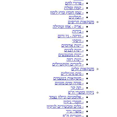
- פרורי לחם
- קמח וסולת
- שמן חומץ ומיץ לימון
- תבלינים
משקאות חריפים
- ארק - אוזו וטקילה
- בירות
- וודקה - גין ורום
- וויסקי
- יינות אדומים
- יינות לבנים
- יינות מבעבעים
- יינות רוזה
- ליקרים וקוקטיילים
משקאות קלים
- מים מינרליים
- משקאות בטעמים
- סודה ומים מוגזים
- תה קר
ניקיון ומוצרי ח"פ
- אלומניום וניילון נצמד
- חומרי ניקיון
- כלים ומכשירים לניקיון
- מוצרי נייר
- מוצרים ח"פ