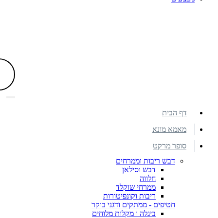
דף הבית
מאמא מונא
סופר מרקט
דבש ריבות וממרחים
דבש וסילאן
חלווה
ממרחי שוקלד
ריבות וקונפיטורות
חטיפים - ממתקים ודגני בוקר
ביגלה ו מקלות מלוחים