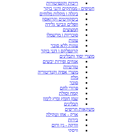
ריבות וקונפיטורות
חטיפים - ממתקים ודגני בוקר
ביגלה ו מקלות מלוחים
ביסקוויטים וקרואסון
וופלים וגביעי גלידה
חמצוצים
סוכריות ו מרשמלו
עוגות
עוגות ללא סוכר
קרונפלקס ו דגני בוקר
מוצרי יסוד ותבלינים
אגוזים ופירות יבשים
טורטיות
מוצרי אפיה וקנדיטוריה
מלח
סוכר
פרורי לחם
קמח וסולת
שמן חומץ ומיץ לימון
תבלינים
משקאות חריפים
ארק - אוזו וטקילה
בירות
וודקה - גין ורום
וויסקי