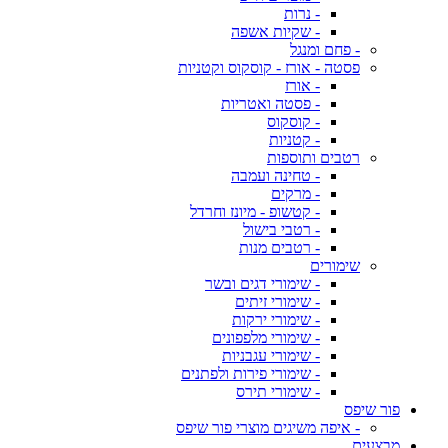
- נרות
- שקיות אשפה
- פחם ומנגל
פסטה - אורז - קוסקוס וקטניות
- אורז
- פסטה ואטריות
- קוסקוס
- קטניות
רטבים ותוספות
- טחינה ועמבה
- מרקים
- קטשופ - מיונז וחרדל
- רטבי בישול
- רטבים מנות
שימורים
- שימורי דגים ובשר
- שימורי זיתים
- שימורי ירקות
- שימורי מלפפונים
- שימורי עגבניות
- שימורי פירות ולפתנים
- שימורי תירס
פור שיפס
- איפה משיגים מוצרי פור שיפס
מבצעים