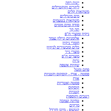
יינות רוזה
ליקרים וקוקטיילים
משקאות קלים
מים מינרליים
משקאות בטעמים
סודה ומים מוגזים
תה קר
ניקיון ומוצרי ח"פ
אלומניום וניילון נצמד
חומרי ניקיון
כלים ומכשירים לניקיון
מוצרי נייר
מוצרים ח"פ
נרות
שקיות אשפה
פחם ומנגל
פסטה - אורז - קוסקוס וקטניות
אורז
פסטה ואטריות
קוסקוס
קטניות
רטבים ותוספות
טחינה ועמבה
מרקים
קטשופ - מיונז וחרדל