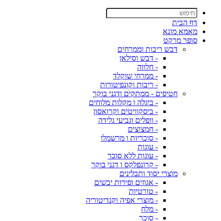
דף הבית
מאמא מונא
סופר מרקט
דבש ריבות וממרחים
- דבש וסילאן
- חלווה
- ממרחי שוקלד
- ריבות וקונפיטורות
חטיפים - ממתקים ודגני בוקר
- ביגלה ו מקלות מלוחים
- ביסקוויטים וקרואסון
- וופלים וגביעי גלידה
- חמצוצים
- סוכריות ו מרשמלו
- עוגות
- עוגות ללא סוכר
- קרונפלקס ו דגני בוקר
מוצרי יסוד ותבלינים
- אגוזים ופירות יבשים
- טורטיות
- מוצרי אפיה וקנדיטוריה
- מלח
- סוכר