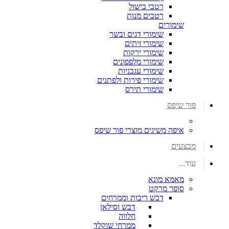
רטבי בישול
רטבים מנות
שימורים
שימורי דגים ובשר
שימורי זיתים
שימורי ירקות
שימורי מלפפונים
שימורי עגבניות
שימורי פירות ולפתנים
שימורי תירס
פור שיפס
איפה משיגים מוצרי פור שיפס
מבצעים
עוד...
מאמא מונא
סופר מרקט
דבש ריבות וממרחים
דבש וסילאן
חלווה
ממרחי שוקלד