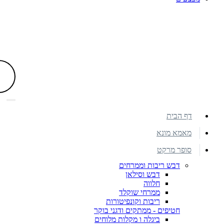
דף הבית
מאמא מונא
סופר מרקט
דבש ריבות וממרחים
דבש וסילאן
חלווה
ממרחי שוקלד
ריבות וקונפיטורות
חטיפים - ממתקים ודגני בוקר
ביגלה ו מקלות מלוחים