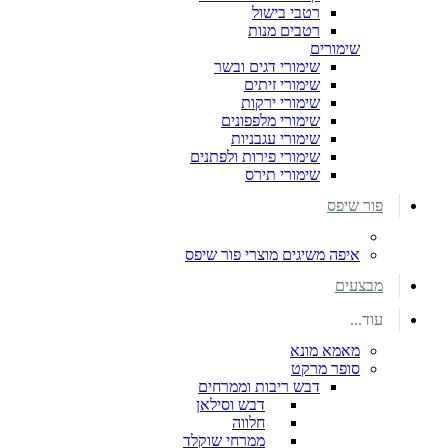
רטבי בישול
רטבים מנות
שימורים
שימורי דגים ובשר
שימורי זיתים
שימורי ירקות
שימורי מלפפונים
שימורי עגבניות
שימורי פירות ולפתנים
שימורי תירס
פור שיפס
איפה משיגים מוצרי פור שיפס
מבצעים
עוד...
מאמא מונא
סופר מרקט
דבש ריבות וממרחים
דבש וסילאן
חלווה
ממרחי שוקלד