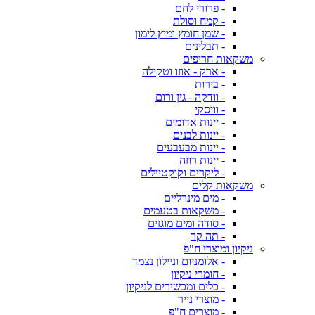
- פרורי לחם
- קמח וסולת
- שמן חומץ ומיץ לימון
- תבלינים
משקאות חריפים
- ארק - אוזו וטקילה
- בירות
- וודקה - גין ורום
- וויסקי
- יינות אדומים
- יינות לבנים
- יינות מבעבעים
- יינות רוזה
- ליקרים וקוקטיילים
משקאות קלים
- מים מינרליים
- משקאות בטעמים
- סודה ומים מוגזים
- תה קר
ניקיון ומוצרי ח"פ
- אלומניום וניילון נצמד
- חומרי ניקיון
- כלים ומכשירים לניקיון
- מוצרי נייר
- מוצרים ח"פ