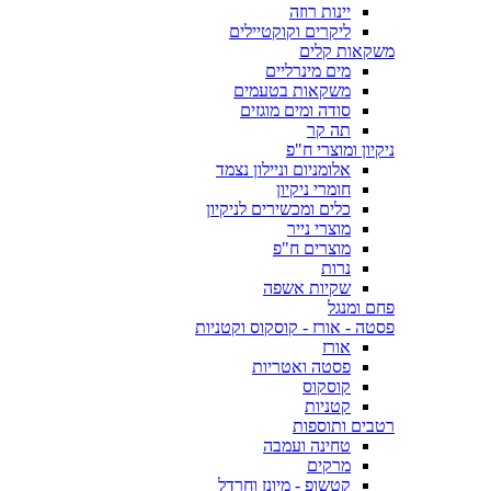
יינות רוזה
ליקרים וקוקטיילים
משקאות קלים
מים מינרליים
משקאות בטעמים
סודה ומים מוגזים
תה קר
ניקיון ומוצרי ח"פ
אלומניום וניילון נצמד
חומרי ניקיון
כלים ומכשירים לניקיון
מוצרי נייר
מוצרים ח"פ
נרות
שקיות אשפה
פחם ומנגל
פסטה - אורז - קוסקוס וקטניות
אורז
פסטה ואטריות
קוסקוס
קטניות
רטבים ותוספות
טחינה ועמבה
מרקים
קטשופ - מיונז וחרדל