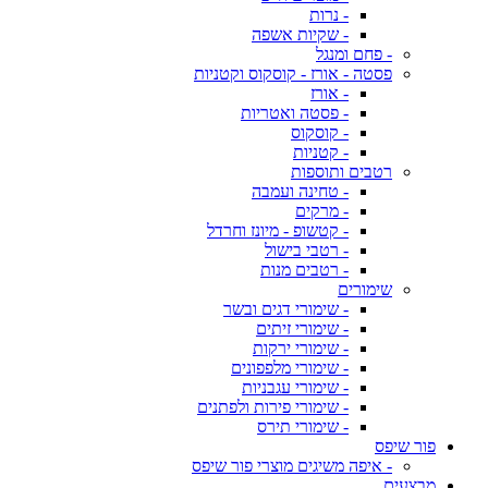
- נרות
- שקיות אשפה
- פחם ומנגל
פסטה - אורז - קוסקוס וקטניות
- אורז
- פסטה ואטריות
- קוסקוס
- קטניות
רטבים ותוספות
- טחינה ועמבה
- מרקים
- קטשופ - מיונז וחרדל
- רטבי בישול
- רטבים מנות
שימורים
- שימורי דגים ובשר
- שימורי זיתים
- שימורי ירקות
- שימורי מלפפונים
- שימורי עגבניות
- שימורי פירות ולפתנים
- שימורי תירס
פור שיפס
- איפה משיגים מוצרי פור שיפס
מבצעים