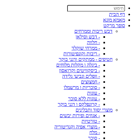
דף הבית
מאמא מונא
סופר מרקט
דבש ריבות וממרחים
- דבש וסילאן
- חלווה
- ממרחי שוקלד
- ריבות וקונפיטורות
חטיפים - ממתקים ודגני בוקר
- ביגלה ו מקלות מלוחים
- ביסקוויטים וקרואסון
- וופלים וגביעי גלידה
- חמצוצים
- סוכריות ו מרשמלו
- עוגות
- עוגות ללא סוכר
- קרונפלקס ו דגני בוקר
מוצרי יסוד ותבלינים
- אגוזים ופירות יבשים
- טורטיות
- מוצרי אפיה וקנדיטוריה
- מלח
- סוכר