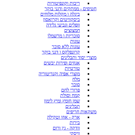
ריבות וקונפיטורות
חטיפים - ממתקים ודגני בוקר
ביגלה ו מקלות מלוחים
ביסקוויטים וקרואסון
וופלים וגביעי גלידה
חמצוצים
סוכריות ו מרשמלו
עוגות
עוגות ללא סוכר
קרונפלקס ו דגני בוקר
מוצרי יסוד ותבלינים
אגוזים ופירות יבשים
טורטיות
מוצרי אפיה וקנדיטוריה
מלח
סוכר
פרורי לחם
קמח וסולת
שמן חומץ ומיץ לימון
תבלינים
משקאות חריפים
ארק - אוזו וטקילה
בירות
וודקה - גין ורום
וויסקי