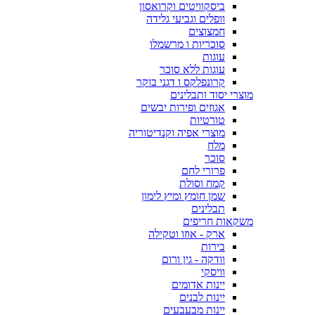
ביסקוויטים וקרואסון
וופלים וגביעי גלידה
חמצוצים
סוכריות ו מרשמלו
עוגות
עוגות ללא סוכר
קרונפלקס ו דגני בוקר
מוצרי יסוד ותבלינים
אגוזים ופירות יבשים
טורטיות
מוצרי אפיה וקנדיטוריה
מלח
סוכר
פרורי לחם
קמח וסולת
שמן חומץ ומיץ לימון
תבלינים
משקאות חריפים
ארק - אוזו וטקילה
בירות
וודקה - גין ורום
וויסקי
יינות אדומים
יינות לבנים
יינות מבעבעים