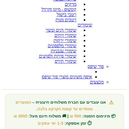
מרקים
קטשופ - מיונז וחרדל
רטבי בישול
רטבים מנות
שימורים
שימורי דגים ובשר
שימורי זיתים
שימורי ירקות
שימורי מלפפונים
שימורי עגבניות
שימורי פירות ולפתנים
שימורי תירס
פור שיפס
איפה משיגים מוצרי פור שיפס
מבצעים
⚠️
אנו עובדים עם חברת משלוחים חיצונית –
המוצרים
נמסרים עד קומת הקרקע בלבד
.
📦 מינימום הזמנה:
500 ₪
| 🚚 משלוח חינם מעל:
3000 ₪
⏱️ זמן אספקה:
1-5 ימי עסקים