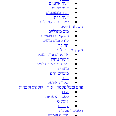
יינות אדומים
יינות לבנים
יינות מבעבעים
יינות רוזה
ליקרים וקוקטיילים
משקאות קלים
מים מינרליים
משקאות בטעמים
סודה ומים מוגזים
תה קר
ניקיון ומוצרי ח"פ
אלומניום וניילון נצמד
חומרי ניקיון
כלים ומכשירים לניקיון
מוצרי נייר
מוצרים ח"פ
נרות
שקיות אשפה
פחם ומנגל
פסטה - אורז - קוסקוס וקטניות
אורז
פסטה ואטריות
קוסקוס
קטניות
רטבים ותוספות
טחינה ועמבה