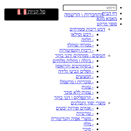
סל קניות
0
0
דף הבית
התחברות \ הרשמה
מאמא מונא
סופר מרקט
דבש ריבות וממרחים
- דבש וסילאן
- חלווה
- ממרחי שוקלד
- ריבות וקונפיטורות
חטיפים - ממתקים ודגני בוקר
- ביגלה ו מקלות מלוחים
- ביסקוויטים וקרואסון
- וופלים וגביעי גלידה
- חמצוצים
- סוכריות ו מרשמלו
- עוגות
- עוגות ללא סוכר
- קרונפלקס ו דגני בוקר
מוצרי יסוד ותבלינים
- אגוזים ופירות יבשים
- טורטיות
- מוצרי אפיה וקנדיטוריה
- מלח
- סוכר