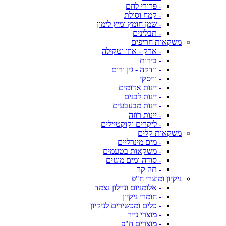
- פרורי לחם
- קמח וסולת
- שמן חומץ ומיץ לימון
- תבלינים
משקאות חריפים
- ארק - אוזו וטקילה
- בירות
- וודקה - גין ורום
- וויסקי
- יינות אדומים
- יינות לבנים
- יינות מבעבעים
- יינות רוזה
- ליקרים וקוקטיילים
משקאות קלים
- מים מינרליים
- משקאות בטעמים
- סודה ומים מוגזים
- תה קר
ניקיון ומוצרי ח"פ
- אלומניום וניילון נצמד
- חומרי ניקיון
- כלים ומכשירים לניקיון
- מוצרי נייר
- מוצרים ח"פ