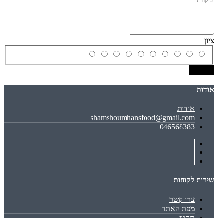
ציון
שמירה
אודות
אודות
shamshoumhansfood@gmail.com
046568383
שירות לקוחות
צרו קשר
מפת האתר
תקנון