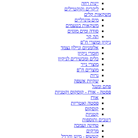
יינות רוזה
ליקרים וקוקטיילים
משקאות קלים
מים מינרליים
משקאות בטעמים
סודה ומים מוגזים
תה קר
ניקיון ומוצרי ח"פ
אלומניום וניילון נצמד
חומרי ניקיון
כלים ומכשירים לניקיון
מוצרי נייר
מוצרים ח"פ
נרות
שקיות אשפה
פחם ומנגל
פסטה - אורז - קוסקוס וקטניות
אורז
פסטה ואטריות
קוסקוס
קטניות
רטבים ותוספות
טחינה ועמבה
מרקים
קטשופ - מיונז וחרדל