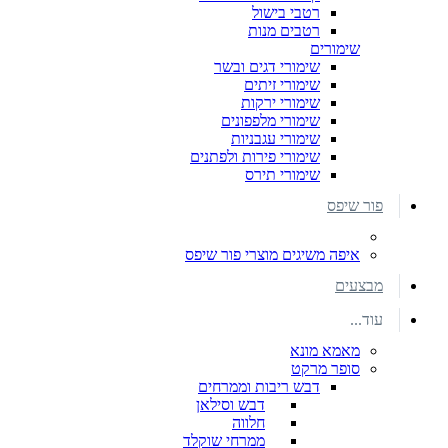
רטבי בישול
רטבים מנות
שימורים
שימורי דגים ובשר
שימורי זיתים
שימורי ירקות
שימורי מלפפונים
שימורי עגבניות
שימורי פירות ולפתנים
שימורי תירס
פור שיפס
איפה משיגים מוצרי פור שיפס
מבצעים
עוד...
מאמא מונא
סופר מרקט
דבש ריבות וממרחים
דבש וסילאן
חלווה
ממרחי שוקלד