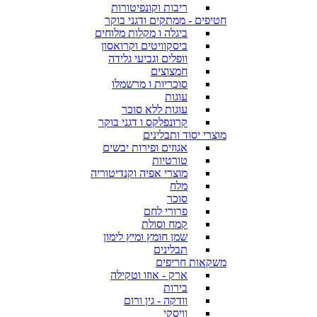
ריבות וקונפיטורות
חטיפים - ממתקים ודגני בוקר
ביגלה ו מקלות מלוחים
ביסקוויטים וקרואסון
וופלים וגביעי גלידה
חמצוצים
סוכריות ו מרשמלו
עוגות
עוגות ללא סוכר
קרונפלקס ו דגני בוקר
מוצרי יסוד ותבלינים
אגוזים ופירות יבשים
טורטיות
מוצרי אפיה וקנדיטוריה
מלח
סוכר
פרורי לחם
קמח וסולת
שמן חומץ ומיץ לימון
תבלינים
משקאות חריפים
ארק - אוזו וטקילה
בירות
וודקה - גין ורום
וויסקי