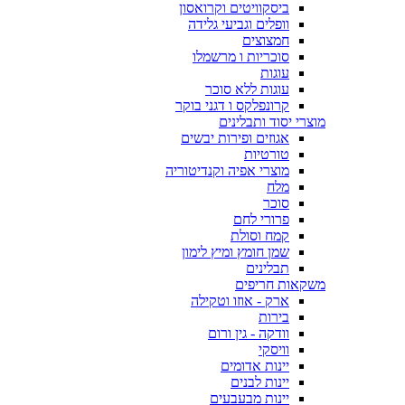
ביסקוויטים וקרואסון
וופלים וגביעי גלידה
חמצוצים
סוכריות ו מרשמלו
עוגות
עוגות ללא סוכר
קרונפלקס ו דגני בוקר
מוצרי יסוד ותבלינים
אגוזים ופירות יבשים
טורטיות
מוצרי אפיה וקנדיטוריה
מלח
סוכר
פרורי לחם
קמח וסולת
שמן חומץ ומיץ לימון
תבלינים
משקאות חריפים
ארק - אוזו וטקילה
בירות
וודקה - גין ורום
וויסקי
יינות אדומים
יינות לבנים
יינות מבעבעים