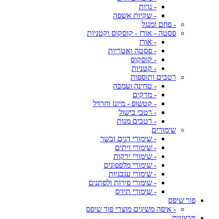
- נרות
- שקיות אשפה
- פחם ומנגל
פסטה - אורז - קוסקוס וקטניות
- אורז
- פסטה ואטריות
- קוסקוס
- קטניות
רטבים ותוספות
- טחינה ועמבה
- מרקים
- קטשופ - מיונז וחרדל
- רטבי בישול
- רטבים מנות
שימורים
- שימורי דגים ובשר
- שימורי זיתים
- שימורי ירקות
- שימורי מלפפונים
- שימורי עגבניות
- שימורי פירות ולפתנים
- שימורי תירס
פור שיפס
- איפה משיגים מוצרי פור שיפס
מבצעים