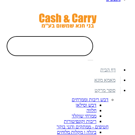
דף הבית
מאמא מונא
סופר מרקט
דבש ריבות וממרחים
דבש וסילאן
חלווה
ממרחי שוקלד
ריבות וקונפיטורות
חטיפים - ממתקים ודגני בוקר
ביגלה ו מקלות מלוחים