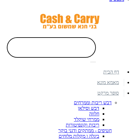
דף הבית
מאמא מונא
סופר מרקט
דבש ריבות וממרחים
דבש וסילאן
חלווה
ממרחי שוקלד
ריבות וקונפיטורות
חטיפים - ממתקים ודגני בוקר
ביגלה ו מקלות מלוחים