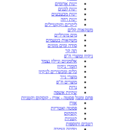
יינות אדומים
יינות לבנים
יינות מבעבעים
יינות רוזה
ליקרים וקוקטיילים
משקאות קלים
מים מינרליים
משקאות בטעמים
סודה ומים מוגזים
תה קר
ניקיון ומוצרי ח"פ
אלומניום וניילון נצמד
חומרי ניקיון
כלים ומכשירים לניקיון
מוצרי נייר
מוצרים ח"פ
נרות
שקיות אשפה
פחם ומנגל
פסטה - אורז - קוסקוס וקטניות
אורז
פסטה ואטריות
קוסקוס
קטניות
רטבים ותוספות
טחינה ועמבה