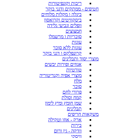
ריבות וקונפיטורות
חטיפים - ממתקים ודגני בוקר
ביגלה ו מקלות מלוחים
ביסקוויטים וקרואסון
וופלים וגביעי גלידה
חמצוצים
סוכריות ו מרשמלו
עוגות
עוגות ללא סוכר
קרונפלקס ו דגני בוקר
מוצרי יסוד ותבלינים
אגוזים ופירות יבשים
טורטיות
מוצרי אפיה וקנדיטוריה
מלח
סוכר
פרורי לחם
קמח וסולת
שמן חומץ ומיץ לימון
תבלינים
משקאות חריפים
ארק - אוזו וטקילה
בירות
וודקה - גין ורום
וויסקי