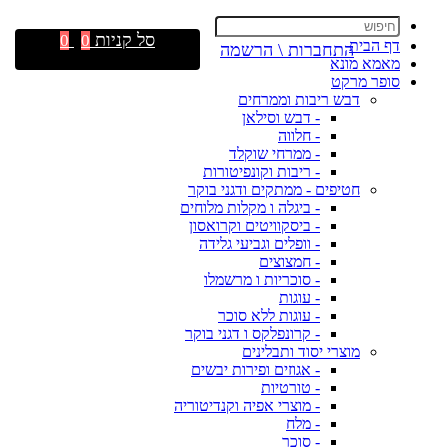
סל קניות
0
0
דף הבית
התחברות \ הרשמה
מאמא מונא
סופר מרקט
דבש ריבות וממרחים
- דבש וסילאן
- חלווה
- ממרחי שוקלד
- ריבות וקונפיטורות
חטיפים - ממתקים ודגני בוקר
- ביגלה ו מקלות מלוחים
- ביסקוויטים וקרואסון
- וופלים וגביעי גלידה
- חמצוצים
- סוכריות ו מרשמלו
- עוגות
- עוגות ללא סוכר
- קרונפלקס ו דגני בוקר
מוצרי יסוד ותבלינים
- אגוזים ופירות יבשים
- טורטיות
- מוצרי אפיה וקנדיטוריה
- מלח
- סוכר