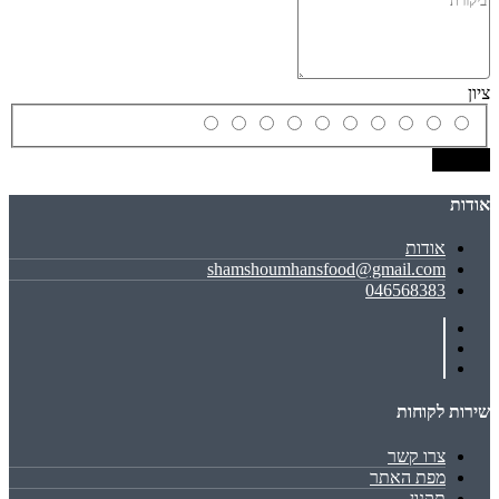
ציון
שמירה
אודות
אודות
shamshoumhansfood@gmail.com
046568383
שירות לקוחות
צרו קשר
מפת האתר
תקנון