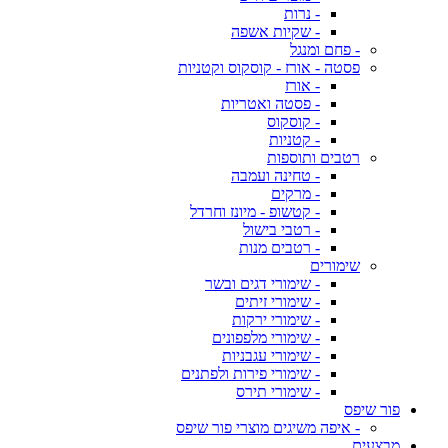
- נרות
- שקיות אשפה
- פחם ומנגל
פסטה - אורז - קוסקוס וקטניות
- אורז
- פסטה ואטריות
- קוסקוס
- קטניות
רטבים ותוספות
- טחינה ועמבה
- מרקים
- קטשופ - מיונז וחרדל
- רטבי בישול
- רטבים מנות
שימורים
- שימורי דגים ובשר
- שימורי זיתים
- שימורי ירקות
- שימורי מלפפונים
- שימורי עגבניות
- שימורי פירות ולפתנים
- שימורי תירס
פור שיפס
- איפה משיגים מוצרי פור שיפס
מבצעים