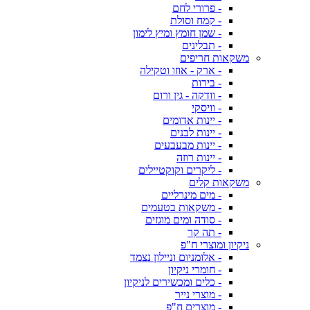
- פרורי לחם
- קמח וסולת
- שמן חומץ ומיץ לימון
- תבלינים
משקאות חריפים
- ארק - אוזו וטקילה
- בירות
- וודקה - גין ורום
- וויסקי
- יינות אדומים
- יינות לבנים
- יינות מבעבעים
- יינות רוזה
- ליקרים וקוקטיילים
משקאות קלים
- מים מינרליים
- משקאות בטעמים
- סודה ומים מוגזים
- תה קר
ניקיון ומוצרי ח"פ
- אלומניום וניילון נצמד
- חומרי ניקיון
- כלים ומכשירים לניקיון
- מוצרי נייר
- מוצרים ח"פ