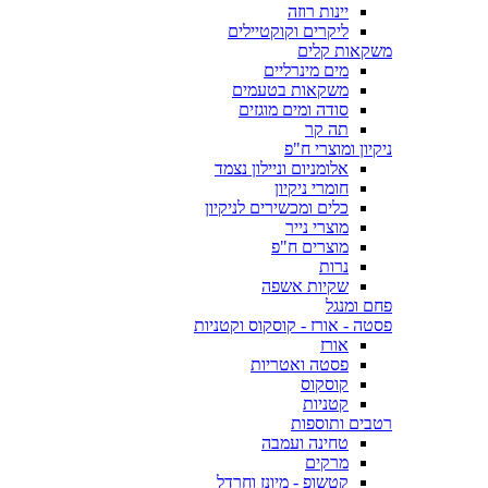
יינות רוזה
ליקרים וקוקטיילים
משקאות קלים
מים מינרליים
משקאות בטעמים
סודה ומים מוגזים
תה קר
ניקיון ומוצרי ח"פ
אלומניום וניילון נצמד
חומרי ניקיון
כלים ומכשירים לניקיון
מוצרי נייר
מוצרים ח"פ
נרות
שקיות אשפה
פחם ומנגל
פסטה - אורז - קוסקוס וקטניות
אורז
פסטה ואטריות
קוסקוס
קטניות
רטבים ותוספות
טחינה ועמבה
מרקים
קטשופ - מיונז וחרדל