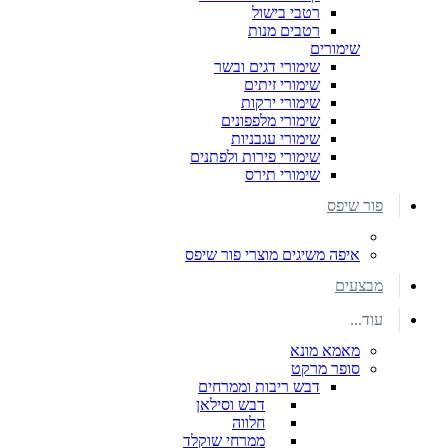
רטבי בישול
רטבים מנות
שימורים
שימורי דגים ובשר
שימורי זיתים
שימורי ירקות
שימורי מלפפונים
שימורי עגבניות
שימורי פירות ולפתנים
שימורי תירס
פור שיפס
איפה משיגים מוצרי פור שיפס
מבצעים
עוד...
מאמא מונא
סופר מרקט
דבש ריבות וממרחים
דבש וסילאן
חלווה
ממרחי שוקלד