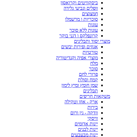
ביסקוויטים וקרואסון
וופלים וגביעי גלידה
חמצוצים
סוכריות ו מרשמלו
עוגות
עוגות ללא סוכר
קרונפלקס ו דגני בוקר
מוצרי יסוד ותבלינים
אגוזים ופירות יבשים
טורטיות
מוצרי אפיה וקנדיטוריה
מלח
סוכר
פרורי לחם
קמח וסולת
שמן חומץ ומיץ לימון
תבלינים
משקאות חריפים
ארק - אוזו וטקילה
בירות
וודקה - גין ורום
וויסקי
יינות אדומים
יינות לבנים
יינות מבעבעים