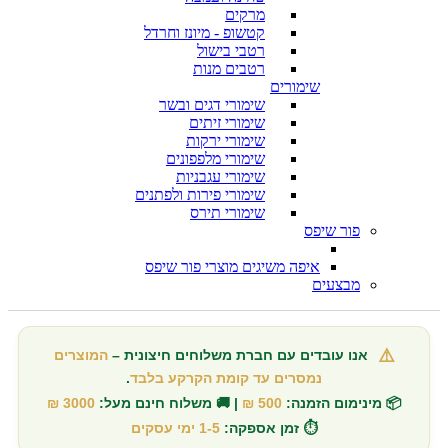
מרקים
קטשופ - מיונז וחרדל
רטבי בישול
רטבים מנות
שימורים
שימורי דגים ובשר
שימורי זיתים
שימורי ירקות
שימורי מלפפונים
שימורי עגבניות
שימורי פירות ולפתנים
שימורי תירס
פור שיפס
איפה משיגים מוצרי פור שיפס
מבצעים
⚠️
אנו עובדים עם חברת משלוחים חיצונית –
המוצרים
נמסרים עד קומת הקרקע בלבד
.
📦 מינימום הזמנה:
500 ₪
| 🚚 משלוח חינם מעל:
3000 ₪
⏱️ זמן אספקה:
1-5 ימי עסקים