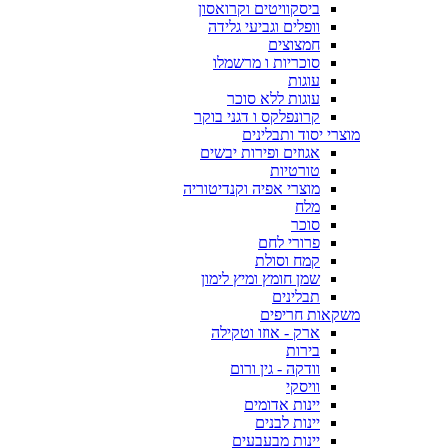
ביסקוויטים וקרואסון
וופלים וגביעי גלידה
חמצוצים
סוכריות ו מרשמלו
עוגות
עוגות ללא סוכר
קרונפלקס ו דגני בוקר
מוצרי יסוד ותבלינים
אגוזים ופירות יבשים
טורטיות
מוצרי אפיה וקנדיטוריה
מלח
סוכר
פרורי לחם
קמח וסולת
שמן חומץ ומיץ לימון
תבלינים
משקאות חריפים
ארק - אוזו וטקילה
בירות
וודקה - גין ורום
וויסקי
יינות אדומים
יינות לבנים
יינות מבעבעים