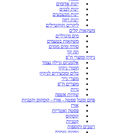
יינות אדומים
יינות לבנים
יינות מבעבעים
יינות רוזה
ליקרים וקוקטיילים
משקאות קלים
מים מינרליים
משקאות בטעמים
סודה ומים מוגזים
תה קר
ניקיון ומוצרי ח"פ
אלומניום וניילון נצמד
חומרי ניקיון
כלים ומכשירים לניקיון
מוצרי נייר
מוצרים ח"פ
נרות
שקיות אשפה
פחם ומנגל
פסטה - אורז - קוסקוס וקטניות
אורז
פסטה ואטריות
קוסקוס
קטניות
רטבים ותוספות
טחינה ועמבה