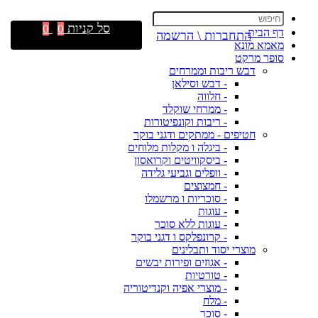
סל קניות
0
0
דף הבית
התחברות \ הרשמה
מאמא מונא
סופר מרקט
דבש ריבות וממרחים
- דבש וסילאן
- חלווה
- ממרחי שוקלד
- ריבות וקונפיטורות
חטיפים - ממתקים ודגני בוקר
- ביגלה ו מקלות מלוחים
- ביסקוויטים וקרואסון
- וופלים וגביעי גלידה
- חמצוצים
- סוכריות ו מרשמלו
- עוגות
- עוגות ללא סוכר
- קרונפלקס ו דגני בוקר
מוצרי יסוד ותבלינים
- אגוזים ופירות יבשים
- טורטיות
- מוצרי אפיה וקנדיטוריה
- מלח
- סוכר