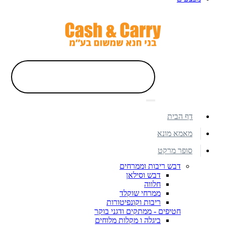
דף הבית
מאמא מונא
סופר מרקט
דבש ריבות וממרחים
דבש וסילאן
חלווה
ממרחי שוקלד
ריבות וקונפיטורות
חטיפים - ממתקים ודגני בוקר
ביגלה ו מקלות מלוחים