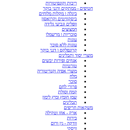
ריבות וקונפיטורות
חטיפים - ממתקים ודגני בוקר
ביגלה ו מקלות מלוחים
ביסקוויטים וקרואסון
וופלים וגביעי גלידה
חמצוצים
סוכריות ו מרשמלו
עוגות
עוגות ללא סוכר
קרונפלקס ו דגני בוקר
מוצרי יסוד ותבלינים
אגוזים ופירות יבשים
טורטיות
מוצרי אפיה וקנדיטוריה
מלח
סוכר
פרורי לחם
קמח וסולת
שמן חומץ ומיץ לימון
תבלינים
משקאות חריפים
ארק - אוזו וטקילה
בירות
וודקה - גין ורום
וויסקי