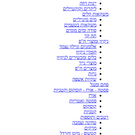
יינות רוזה
ליקרים וקוקטיילים
משקאות קלים
מים מינרליים
משקאות בטעמים
סודה ומים מוגזים
תה קר
ניקיון ומוצרי ח"פ
אלומניום וניילון נצמד
חומרי ניקיון
כלים ומכשירים לניקיון
מוצרי נייר
מוצרים ח"פ
נרות
שקיות אשפה
פחם ומנגל
פסטה - אורז - קוסקוס וקטניות
אורז
פסטה ואטריות
קוסקוס
קטניות
רטבים ותוספות
טחינה ועמבה
מרקים
קטשופ - מיונז וחרדל