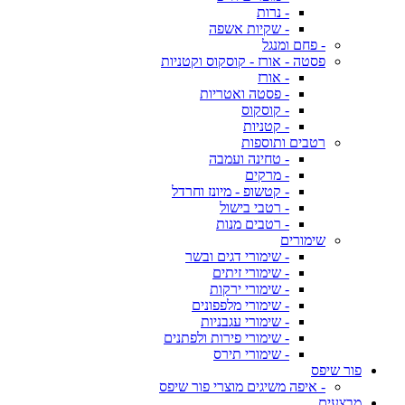
- נרות
- שקיות אשפה
- פחם ומנגל
פסטה - אורז - קוסקוס וקטניות
- אורז
- פסטה ואטריות
- קוסקוס
- קטניות
רטבים ותוספות
- טחינה ועמבה
- מרקים
- קטשופ - מיונז וחרדל
- רטבי בישול
- רטבים מנות
שימורים
- שימורי דגים ובשר
- שימורי זיתים
- שימורי ירקות
- שימורי מלפפונים
- שימורי עגבניות
- שימורי פירות ולפתנים
- שימורי תירס
פור שיפס
- איפה משיגים מוצרי פור שיפס
מבצעים