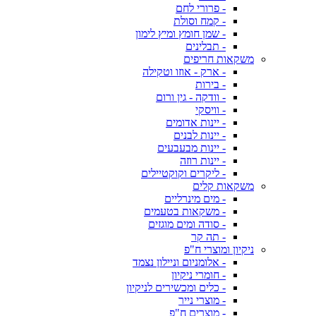
- פרורי לחם
- קמח וסולת
- שמן חומץ ומיץ לימון
- תבלינים
משקאות חריפים
- ארק - אוזו וטקילה
- בירות
- וודקה - גין ורום
- וויסקי
- יינות אדומים
- יינות לבנים
- יינות מבעבעים
- יינות רוזה
- ליקרים וקוקטיילים
משקאות קלים
- מים מינרליים
- משקאות בטעמים
- סודה ומים מוגזים
- תה קר
ניקיון ומוצרי ח"פ
- אלומניום וניילון נצמד
- חומרי ניקיון
- כלים ומכשירים לניקיון
- מוצרי נייר
- מוצרים ח"פ