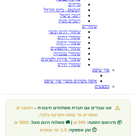
מרקים
קטשופ - מיונז וחרדל
רטבי בישול
רטבים מנות
שימורים
שימורי דגים ובשר
שימורי זיתים
שימורי ירקות
שימורי מלפפונים
שימורי עגבניות
שימורי פירות ולפתנים
שימורי תירס
פור שיפס
איפה משיגים מוצרי פור שיפס
מבצעים
⚠️
אנו עובדים עם חברת משלוחים חיצונית –
המוצרים
נמסרים עד קומת הקרקע בלבד
.
📦 מינימום הזמנה:
500 ₪
| 🚚 משלוח חינם מעל:
3000 ₪
⏱️ זמן אספקה:
1-5 ימי עסקים