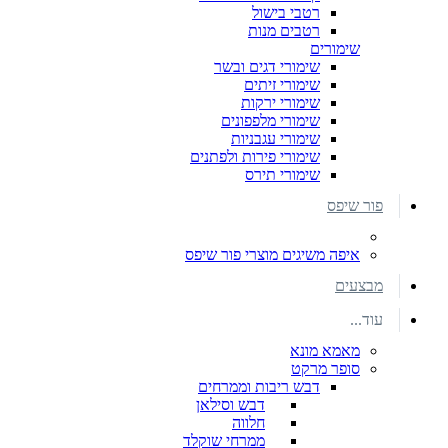
רטבי בישול
רטבים מנות
שימורים
שימורי דגים ובשר
שימורי זיתים
שימורי ירקות
שימורי מלפפונים
שימורי עגבניות
שימורי פירות ולפתנים
שימורי תירס
פור שיפס
איפה משיגים מוצרי פור שיפס
מבצעים
עוד...
מאמא מונא
סופר מרקט
דבש ריבות וממרחים
דבש וסילאן
חלווה
ממרחי שוקלד