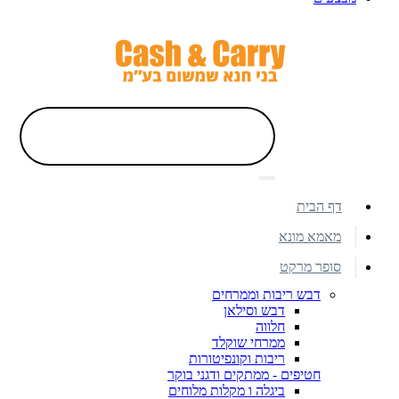
דף הבית
מאמא מונא
סופר מרקט
דבש ריבות וממרחים
דבש וסילאן
חלווה
ממרחי שוקלד
ריבות וקונפיטורות
חטיפים - ממתקים ודגני בוקר
ביגלה ו מקלות מלוחים