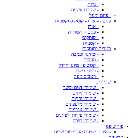
- נרות
- שקיות אשפה
- פחם ומנגל
פסטה - אורז - קוסקוס וקטניות
- אורז
- פסטה ואטריות
- קוסקוס
- קטניות
רטבים ותוספות
- טחינה ועמבה
- מרקים
- קטשופ - מיונז וחרדל
- רטבי בישול
- רטבים מנות
שימורים
- שימורי דגים ובשר
- שימורי זיתים
- שימורי ירקות
- שימורי מלפפונים
- שימורי עגבניות
- שימורי פירות ולפתנים
- שימורי תירס
פור שיפס
- איפה משיגים מוצרי פור שיפס
מבצעים