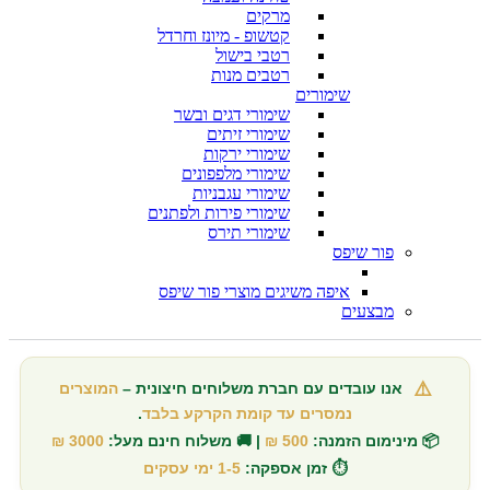
מרקים
קטשופ - מיונז וחרדל
רטבי בישול
רטבים מנות
שימורים
שימורי דגים ובשר
שימורי זיתים
שימורי ירקות
שימורי מלפפונים
שימורי עגבניות
שימורי פירות ולפתנים
שימורי תירס
פור שיפס
איפה משיגים מוצרי פור שיפס
מבצעים
⚠️
אנו עובדים עם חברת משלוחים חיצונית –
המוצרים
נמסרים עד קומת הקרקע בלבד
.
📦 מינימום הזמנה:
500 ₪
| 🚚 משלוח חינם מעל:
3000 ₪
⏱️ זמן אספקה:
1-5 ימי עסקים