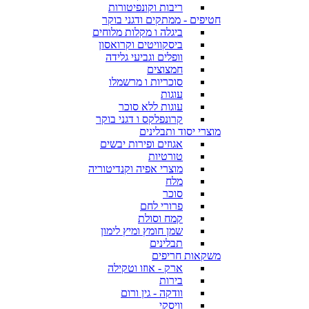
ריבות וקונפיטורות
חטיפים - ממתקים ודגני בוקר
ביגלה ו מקלות מלוחים
ביסקוויטים וקרואסון
וופלים וגביעי גלידה
חמצוצים
סוכריות ו מרשמלו
עוגות
עוגות ללא סוכר
קרונפלקס ו דגני בוקר
מוצרי יסוד ותבלינים
אגוזים ופירות יבשים
טורטיות
מוצרי אפיה וקנדיטוריה
מלח
סוכר
פרורי לחם
קמח וסולת
שמן חומץ ומיץ לימון
תבלינים
משקאות חריפים
ארק - אוזו וטקילה
בירות
וודקה - גין ורום
וויסקי