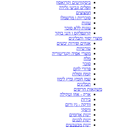
ביסקוויטים וקרואסון
וופלים וגביעי גלידה
חמצוצים
סוכריות ו מרשמלו
עוגות
עוגות ללא סוכר
קרונפלקס ו דגני בוקר
מוצרי יסוד ותבלינים
אגוזים ופירות יבשים
טורטיות
מוצרי אפיה וקנדיטוריה
מלח
סוכר
פרורי לחם
קמח וסולת
שמן חומץ ומיץ לימון
תבלינים
משקאות חריפים
ארק - אוזו וטקילה
בירות
וודקה - גין ורום
וויסקי
יינות אדומים
יינות לבנים
יינות מבעבעים