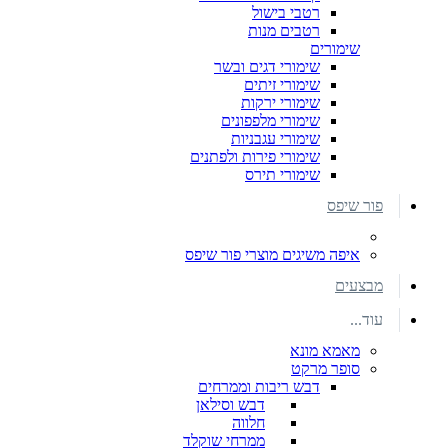
רטבי בישול
רטבים מנות
שימורים
שימורי דגים ובשר
שימורי זיתים
שימורי ירקות
שימורי מלפפונים
שימורי עגבניות
שימורי פירות ולפתנים
שימורי תירס
פור שיפס
איפה משיגים מוצרי פור שיפס
מבצעים
עוד...
מאמא מונא
סופר מרקט
דבש ריבות וממרחים
דבש וסילאן
חלווה
ממרחי שוקלד