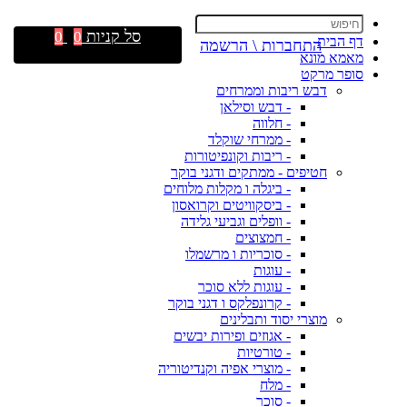
סל קניות
0
0
דף הבית
התחברות \ הרשמה
מאמא מונא
סופר מרקט
דבש ריבות וממרחים
- דבש וסילאן
- חלווה
- ממרחי שוקלד
- ריבות וקונפיטורות
חטיפים - ממתקים ודגני בוקר
- ביגלה ו מקלות מלוחים
- ביסקוויטים וקרואסון
- וופלים וגביעי גלידה
- חמצוצים
- סוכריות ו מרשמלו
- עוגות
- עוגות ללא סוכר
- קרונפלקס ו דגני בוקר
מוצרי יסוד ותבלינים
- אגוזים ופירות יבשים
- טורטיות
- מוצרי אפיה וקנדיטוריה
- מלח
- סוכר