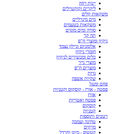
יינות רוזה
ליקרים וקוקטיילים
משקאות קלים
מים מינרליים
משקאות בטעמים
סודה ומים מוגזים
תה קר
ניקיון ומוצרי ח"פ
אלומניום וניילון נצמד
חומרי ניקיון
כלים ומכשירים לניקיון
מוצרי נייר
מוצרים ח"פ
נרות
שקיות אשפה
פחם ומנגל
פסטה - אורז - קוסקוס וקטניות
אורז
פסטה ואטריות
קוסקוס
קטניות
רטבים ותוספות
טחינה ועמבה
מרקים
קטשופ - מיונז וחרדל