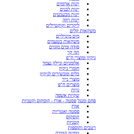
יינות אדומים
יינות לבנים
יינות מבעבעים
יינות רוזה
ליקרים וקוקטיילים
משקאות קלים
מים מינרליים
משקאות בטעמים
סודה ומים מוגזים
תה קר
ניקיון ומוצרי ח"פ
אלומניום וניילון נצמד
חומרי ניקיון
כלים ומכשירים לניקיון
מוצרי נייר
מוצרים ח"פ
נרות
שקיות אשפה
פחם ומנגל
פסטה - אורז - קוסקוס וקטניות
אורז
פסטה ואטריות
קוסקוס
קטניות
רטבים ותוספות
טחינה ועמבה