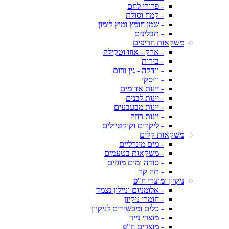
- פרורי לחם
- קמח וסולת
- שמן חומץ ומיץ לימון
- תבלינים
משקאות חריפים
- ארק - אוזו וטקילה
- בירות
- וודקה - גין ורום
- וויסקי
- יינות אדומים
- יינות לבנים
- יינות מבעבעים
- יינות רוזה
- ליקרים וקוקטיילים
משקאות קלים
- מים מינרליים
- משקאות בטעמים
- סודה ומים מוגזים
- תה קר
ניקיון ומוצרי ח"פ
- אלומניום וניילון נצמד
- חומרי ניקיון
- כלים ומכשירים לניקיון
- מוצרי נייר
- מוצרים ח"פ