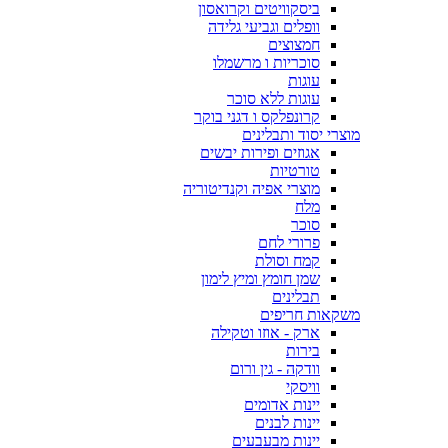
ביסקוויטים וקרואסון
וופלים וגביעי גלידה
חמצוצים
סוכריות ו מרשמלו
עוגות
עוגות ללא סוכר
קרונפלקס ו דגני בוקר
מוצרי יסוד ותבלינים
אגוזים ופירות יבשים
טורטיות
מוצרי אפיה וקנדיטוריה
מלח
סוכר
פרורי לחם
קמח וסולת
שמן חומץ ומיץ לימון
תבלינים
משקאות חריפים
ארק - אוזו וטקילה
בירות
וודקה - גין ורום
וויסקי
יינות אדומים
יינות לבנים
יינות מבעבעים