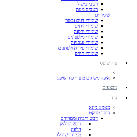
רטבי בישול
רטבים מנות
שימורים
שימורי דגים ובשר
שימורי זיתים
שימורי ירקות
שימורי מלפפונים
שימורי עגבניות
שימורי פירות ולפתנים
שימורי תירס
פור שיפס
איפה משיגים מוצרי פור שיפס
מבצעים
עוד...
מאמא מונא
סופר מרקט
דבש ריבות וממרחים
דבש וסילאן
חלווה
ממרחי שוקלד