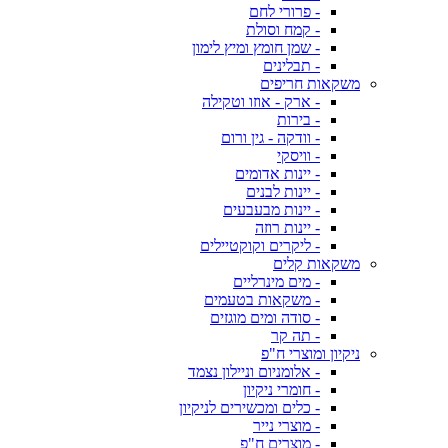
- פרורי לחם
- קמח וסולת
- שמן חומץ ומיץ לימון
- תבלינים
משקאות חריפים
- ארק - אוזו וטקילה
- בירות
- וודקה - גין ורום
- וויסקי
- יינות אדומים
- יינות לבנים
- יינות מבעבעים
- יינות רוזה
- ליקרים וקוקטיילים
משקאות קלים
- מים מינרליים
- משקאות בטעמים
- סודה ומים מוגזים
- תה קר
ניקיון ומוצרי ח"פ
- אלומניום וניילון נצמד
- חומרי ניקיון
- כלים ומכשירים לניקיון
- מוצרי נייר
- מוצרים ח"פ