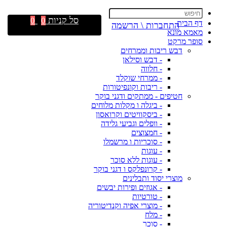
סל קניות
0
0
דף הבית
התחברות \ הרשמה
מאמא מונא
סופר מרקט
דבש ריבות וממרחים
- דבש וסילאן
- חלווה
- ממרחי שוקלד
- ריבות וקונפיטורות
חטיפים - ממתקים ודגני בוקר
- ביגלה ו מקלות מלוחים
- ביסקוויטים וקרואסון
- וופלים וגביעי גלידה
- חמצוצים
- סוכריות ו מרשמלו
- עוגות
- עוגות ללא סוכר
- קרונפלקס ו דגני בוקר
מוצרי יסוד ותבלינים
- אגוזים ופירות יבשים
- טורטיות
- מוצרי אפיה וקנדיטוריה
- מלח
- סוכר