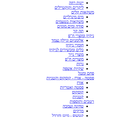
יינות רוזה
ליקרים וקוקטיילים
משקאות קלים
מים מינרליים
משקאות בטעמים
סודה ומים מוגזים
תה קר
ניקיון ומוצרי ח"פ
אלומניום וניילון נצמד
חומרי ניקיון
כלים ומכשירים לניקיון
מוצרי נייר
מוצרים ח"פ
נרות
שקיות אשפה
פחם ומנגל
פסטה - אורז - קוסקוס וקטניות
אורז
פסטה ואטריות
קוסקוס
קטניות
רטבים ותוספות
טחינה ועמבה
מרקים
קטשופ - מיונז וחרדל