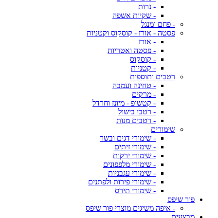
- נרות
- שקיות אשפה
- פחם ומנגל
פסטה - אורז - קוסקוס וקטניות
- אורז
- פסטה ואטריות
- קוסקוס
- קטניות
רטבים ותוספות
- טחינה ועמבה
- מרקים
- קטשופ - מיונז וחרדל
- רטבי בישול
- רטבים מנות
שימורים
- שימורי דגים ובשר
- שימורי זיתים
- שימורי ירקות
- שימורי מלפפונים
- שימורי עגבניות
- שימורי פירות ולפתנים
- שימורי תירס
פור שיפס
- איפה משיגים מוצרי פור שיפס
מבצעים