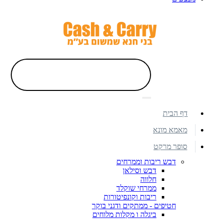
דף הבית
מאמא מונא
סופר מרקט
דבש ריבות וממרחים
דבש וסילאן
חלווה
ממרחי שוקלד
ריבות וקונפיטורות
חטיפים - ממתקים ודגני בוקר
ביגלה ו מקלות מלוחים