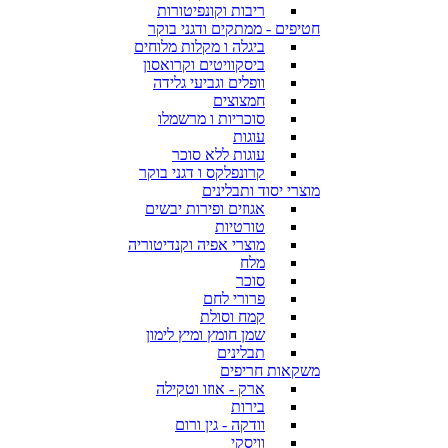
ריבות וקונפיטורות
חטיפים - ממתקים ודגני בוקר
ביגלה ו מקלות מלוחים
ביסקוויטים וקרואסון
וופלים וגביעי גלידה
חמצוצים
סוכריות ו מרשמלו
עוגות
עוגות ללא סוכר
קרונפלקס ו דגני בוקר
מוצרי יסוד ותבלינים
אגוזים ופירות יבשים
טורטיות
מוצרי אפיה וקנדיטוריה
מלח
סוכר
פרורי לחם
קמח וסולת
שמן חומץ ומיץ לימון
תבלינים
משקאות חריפים
ארק - אוזו וטקילה
בירות
וודקה - גין ורום
וויסקי