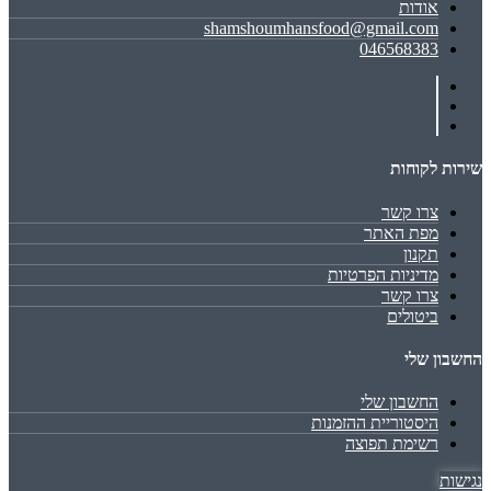
אודות
shamshoumhansfood@gmail.com
046568383
שירות לקוחות
צרו קשר
מפת האתר
תקנון
מדיניות הפרטיות
צרו קשר
ביטולים
החשבון שלי
החשבון שלי
היסטוריית ההזמנות
רשימת תפוצה
נגישות