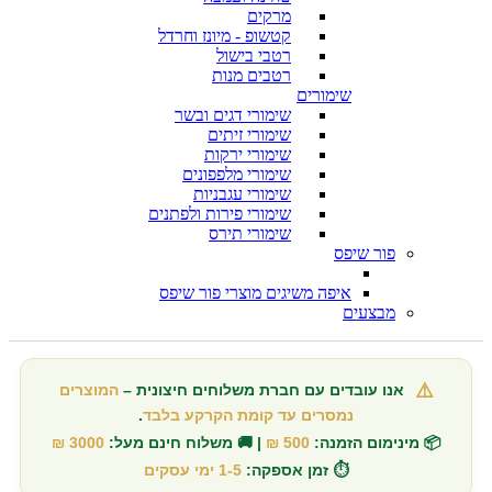
מרקים
קטשופ - מיונז וחרדל
רטבי בישול
רטבים מנות
שימורים
שימורי דגים ובשר
שימורי זיתים
שימורי ירקות
שימורי מלפפונים
שימורי עגבניות
שימורי פירות ולפתנים
שימורי תירס
פור שיפס
איפה משיגים מוצרי פור שיפס
מבצעים
⚠️
אנו עובדים עם חברת משלוחים חיצונית –
המוצרים
נמסרים עד קומת הקרקע בלבד
.
📦 מינימום הזמנה:
500 ₪
| 🚚 משלוח חינם מעל:
3000 ₪
⏱️ זמן אספקה:
1-5 ימי עסקים