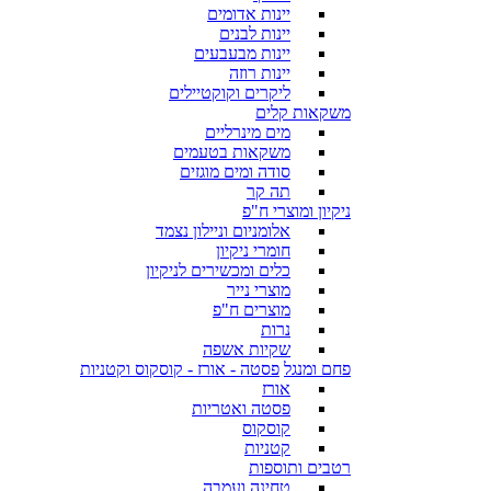
יינות אדומים
יינות לבנים
יינות מבעבעים
יינות רוזה
ליקרים וקוקטיילים
משקאות קלים
מים מינרליים
משקאות בטעמים
סודה ומים מוגזים
תה קר
ניקיון ומוצרי ח"פ
אלומניום וניילון נצמד
חומרי ניקיון
כלים ומכשירים לניקיון
מוצרי נייר
מוצרים ח"פ
נרות
שקיות אשפה
פחם ומנגל
פסטה - אורז - קוסקוס וקטניות
אורז
פסטה ואטריות
קוסקוס
קטניות
רטבים ותוספות
טחינה ועמבה