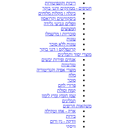
ריבות וקונפיטורות
חטיפים - ממתקים ודגני בוקר
ביגלה ו מקלות מלוחים
ביסקוויטים וקרואסון
וופלים וגביעי גלידה
חמצוצים
סוכריות ו מרשמלו
עוגות
עוגות ללא סוכר
קרונפלקס ו דגני בוקר
מוצרי יסוד ותבלינים
אגוזים ופירות יבשים
טורטיות
מוצרי אפיה וקנדיטוריה
מלח
סוכר
פרורי לחם
קמח וסולת
שמן חומץ ומיץ לימון
תבלינים
משקאות חריפים
ארק - אוזו וטקילה
בירות
וודקה - גין ורום
וויסקי