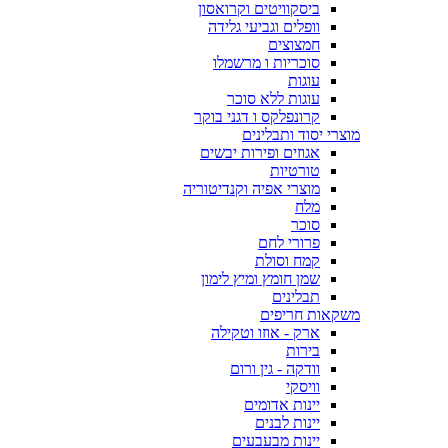
ביסקוויטים וקרואסון
וופלים וגביעי גלידה
חמצוצים
סוכריות ו מרשמלו
עוגות
עוגות ללא סוכר
קרונפלקס ו דגני בוקר
מוצרי יסוד ותבלינים
אגוזים ופירות יבשים
טורטיות
מוצרי אפיה וקנדיטוריה
מלח
סוכר
פרורי לחם
קמח וסולת
שמן חומץ ומיץ לימון
תבלינים
משקאות חריפים
ארק - אוזו וטקילה
בירות
וודקה - גין ורום
וויסקי
יינות אדומים
יינות לבנים
יינות מבעבעים