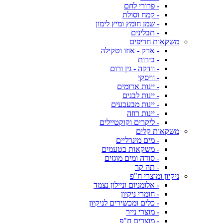
- פרורי לחם
- קמח וסולת
- שמן חומץ ומיץ לימון
- תבלינים
משקאות חריפים
- ארק - אוזו וטקילה
- בירות
- וודקה - גין ורום
- וויסקי
- יינות אדומים
- יינות לבנים
- יינות מבעבעים
- יינות רוזה
- ליקרים וקוקטיילים
משקאות קלים
- מים מינרליים
- משקאות בטעמים
- סודה ומים מוגזים
- תה קר
ניקיון ומוצרי ח"פ
- אלומניום וניילון נצמד
- חומרי ניקיון
- כלים ומכשירים לניקיון
- מוצרי נייר
- מוצרים ח"פ