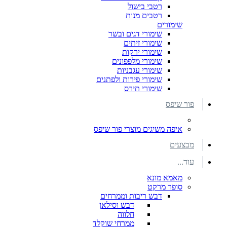
רטבי בישול
רטבים מנות
שימורים
שימורי דגים ובשר
שימורי זיתים
שימורי ירקות
שימורי מלפפונים
שימורי עגבניות
שימורי פירות ולפתנים
שימורי תירס
פור שיפס
איפה משיגים מוצרי פור שיפס
מבצעים
עוד...
מאמא מונא
סופר מרקט
דבש ריבות וממרחים
דבש וסילאן
חלווה
ממרחי שוקלד