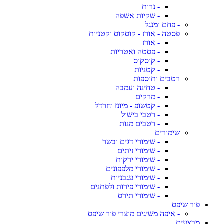
- נרות
- שקיות אשפה
- פחם ומנגל
פסטה - אורז - קוסקוס וקטניות
- אורז
- פסטה ואטריות
- קוסקוס
- קטניות
רטבים ותוספות
- טחינה ועמבה
- מרקים
- קטשופ - מיונז וחרדל
- רטבי בישול
- רטבים מנות
שימורים
- שימורי דגים ובשר
- שימורי זיתים
- שימורי ירקות
- שימורי מלפפונים
- שימורי עגבניות
- שימורי פירות ולפתנים
- שימורי תירס
פור שיפס
- איפה משיגים מוצרי פור שיפס
מבצעים