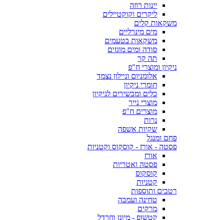
יינות רוזה
ליקרים וקוקטיילים
משקאות קלים
מים מינרליים
משקאות בטעמים
סודה ומים מוגזים
תה קר
ניקיון ומוצרי ח"פ
אלומניום וניילון נצמד
חומרי ניקיון
כלים ומכשירים לניקיון
מוצרי נייר
מוצרים ח"פ
נרות
שקיות אשפה
פחם ומנגל
פסטה - אורז - קוסקוס וקטניות
אורז
פסטה ואטריות
קוסקוס
קטניות
רטבים ותוספות
טחינה ועמבה
מרקים
קטשופ - מיונז וחרדל