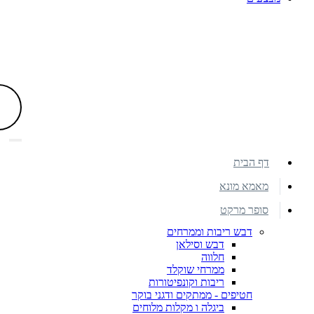
דף הבית
מאמא מונא
סופר מרקט
דבש ריבות וממרחים
דבש וסילאן
חלווה
ממרחי שוקלד
ריבות וקונפיטורות
חטיפים - ממתקים ודגני בוקר
ביגלה ו מקלות מלוחים