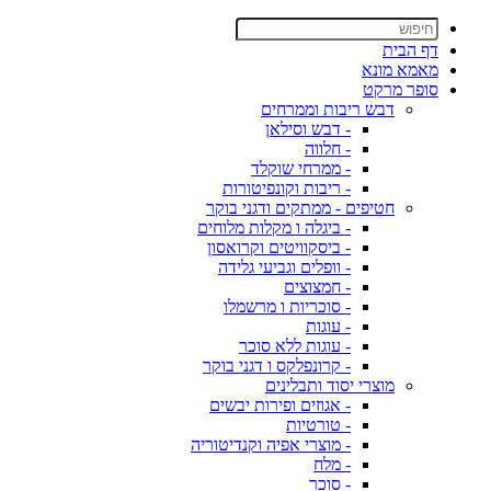
דף הבית
מאמא מונא
סופר מרקט
דבש ריבות וממרחים
- דבש וסילאן
- חלווה
- ממרחי שוקלד
- ריבות וקונפיטורות
חטיפים - ממתקים ודגני בוקר
- ביגלה ו מקלות מלוחים
- ביסקוויטים וקרואסון
- וופלים וגביעי גלידה
- חמצוצים
- סוכריות ו מרשמלו
- עוגות
- עוגות ללא סוכר
- קרונפלקס ו דגני בוקר
מוצרי יסוד ותבלינים
- אגוזים ופירות יבשים
- טורטיות
- מוצרי אפיה וקנדיטוריה
- מלח
- סוכר