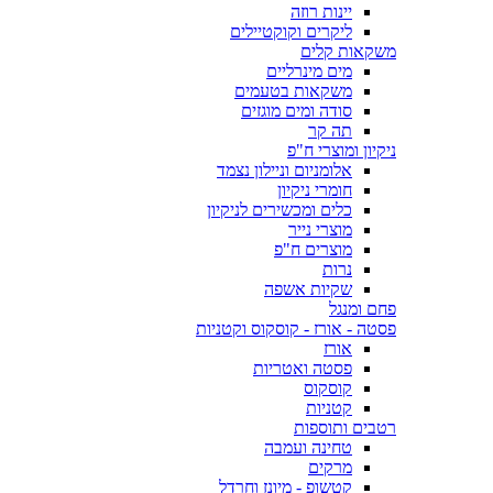
יינות רוזה
ליקרים וקוקטיילים
משקאות קלים
מים מינרליים
משקאות בטעמים
סודה ומים מוגזים
תה קר
ניקיון ומוצרי ח"פ
אלומניום וניילון נצמד
חומרי ניקיון
כלים ומכשירים לניקיון
מוצרי נייר
מוצרים ח"פ
נרות
שקיות אשפה
פחם ומנגל
פסטה - אורז - קוסקוס וקטניות
אורז
פסטה ואטריות
קוסקוס
קטניות
רטבים ותוספות
טחינה ועמבה
מרקים
קטשופ - מיונז וחרדל