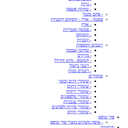
- נרות
- שקיות אשפה
- פחם ומנגל
פסטה - אורז - קוסקוס וקטניות
- אורז
- פסטה ואטריות
- קוסקוס
- קטניות
רטבים ותוספות
- טחינה ועמבה
- מרקים
- קטשופ - מיונז וחרדל
- רטבי בישול
- רטבים מנות
שימורים
- שימורי דגים ובשר
- שימורי זיתים
- שימורי ירקות
- שימורי מלפפונים
- שימורי עגבניות
- שימורי פירות ולפתנים
- שימורי תירס
פור שיפס
- איפה משיגים מוצרי פור שיפס
מבצעים