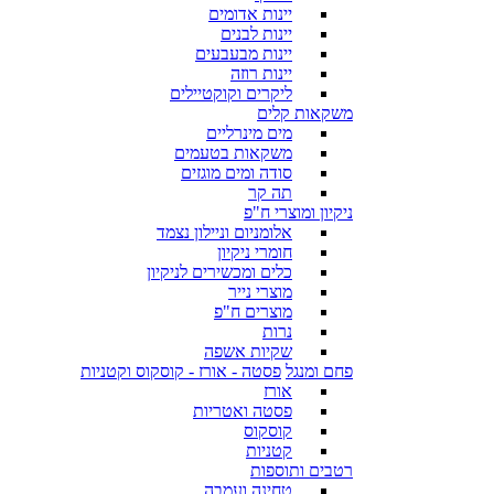
יינות אדומים
יינות לבנים
יינות מבעבעים
יינות רוזה
ליקרים וקוקטיילים
משקאות קלים
מים מינרליים
משקאות בטעמים
סודה ומים מוגזים
תה קר
ניקיון ומוצרי ח"פ
אלומניום וניילון נצמד
חומרי ניקיון
כלים ומכשירים לניקיון
מוצרי נייר
מוצרים ח"פ
נרות
שקיות אשפה
פחם ומנגל
פסטה - אורז - קוסקוס וקטניות
אורז
פסטה ואטריות
קוסקוס
קטניות
רטבים ותוספות
טחינה ועמבה