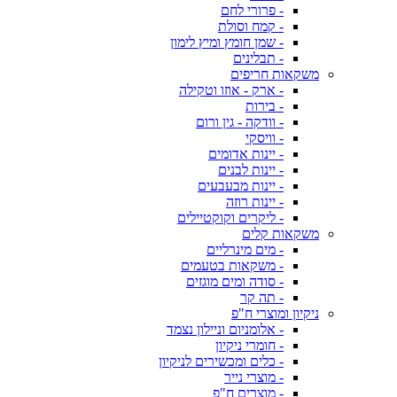
- פרורי לחם
- קמח וסולת
- שמן חומץ ומיץ לימון
- תבלינים
משקאות חריפים
- ארק - אוזו וטקילה
- בירות
- וודקה - גין ורום
- וויסקי
- יינות אדומים
- יינות לבנים
- יינות מבעבעים
- יינות רוזה
- ליקרים וקוקטיילים
משקאות קלים
- מים מינרליים
- משקאות בטעמים
- סודה ומים מוגזים
- תה קר
ניקיון ומוצרי ח"פ
- אלומניום וניילון נצמד
- חומרי ניקיון
- כלים ומכשירים לניקיון
- מוצרי נייר
- מוצרים ח"פ