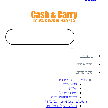
דף הבית
מאמא מונא
סופר מרקט
דבש ריבות וממרחים
דבש וסילאן
חלווה
ממרחי שוקלד
ריבות וקונפיטורות
חטיפים - ממתקים ודגני בוקר
ביגלה ו מקלות מלוחים