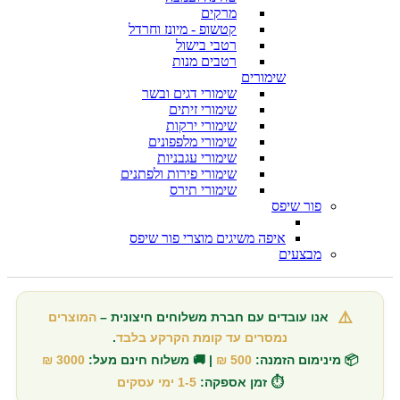
מרקים
קטשופ - מיונז וחרדל
רטבי בישול
רטבים מנות
שימורים
שימורי דגים ובשר
שימורי זיתים
שימורי ירקות
שימורי מלפפונים
שימורי עגבניות
שימורי פירות ולפתנים
שימורי תירס
פור שיפס
איפה משיגים מוצרי פור שיפס
מבצעים
⚠️
אנו עובדים עם חברת משלוחים חיצונית –
המוצרים
נמסרים עד קומת הקרקע בלבד
.
📦 מינימום הזמנה:
500 ₪
| 🚚 משלוח חינם מעל:
3000 ₪
⏱️ זמן אספקה:
1-5 ימי עסקים