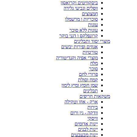
ביסקוויטים וקרואסון
וופלים וגביעי גלידה
חמצוצים
סוכריות ו מרשמלו
עוגות
עוגות ללא סוכר
קרונפלקס ו דגני בוקר
מוצרי יסוד ותבלינים
אגוזים ופירות יבשים
טורטיות
מוצרי אפיה וקנדיטוריה
מלח
סוכר
פרורי לחם
קמח וסולת
שמן חומץ ומיץ לימון
תבלינים
משקאות חריפים
ארק - אוזו וטקילה
בירות
וודקה - גין ורום
וויסקי
יינות אדומים
יינות לבנים
יינות מבעבעים