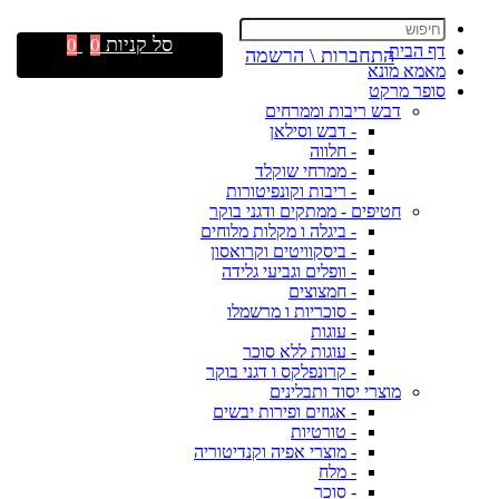
סל קניות
0
0
דף הבית
התחברות \ הרשמה
מאמא מונא
סופר מרקט
דבש ריבות וממרחים
- דבש וסילאן
- חלווה
- ממרחי שוקלד
- ריבות וקונפיטורות
חטיפים - ממתקים ודגני בוקר
- ביגלה ו מקלות מלוחים
- ביסקוויטים וקרואסון
- וופלים וגביעי גלידה
- חמצוצים
- סוכריות ו מרשמלו
- עוגות
- עוגות ללא סוכר
- קרונפלקס ו דגני בוקר
מוצרי יסוד ותבלינים
- אגוזים ופירות יבשים
- טורטיות
- מוצרי אפיה וקנדיטוריה
- מלח
- סוכר