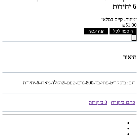
6 יחידות
זמינות: קיים במלאי
₪51.00
הוספה לסל
קנה עכשיו
תיאור
דגם:
ביסקוויט-פתי-בר-800-גרם-טעם-שוקולד-מארז-6-יחידות
כתבו ביקורת
|
0 ביקורות