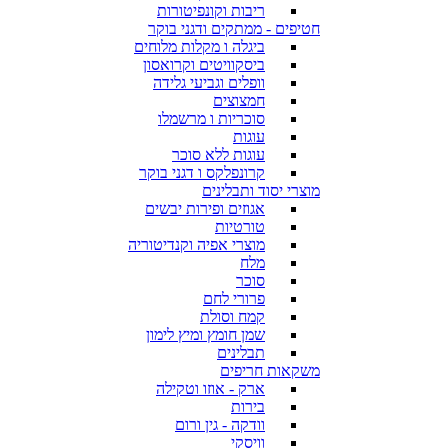
ריבות וקונפיטורות
חטיפים - ממתקים ודגני בוקר
ביגלה ו מקלות מלוחים
ביסקוויטים וקרואסון
וופלים וגביעי גלידה
חמצוצים
סוכריות ו מרשמלו
עוגות
עוגות ללא סוכר
קרונפלקס ו דגני בוקר
מוצרי יסוד ותבלינים
אגוזים ופירות יבשים
טורטיות
מוצרי אפיה וקנדיטוריה
מלח
סוכר
פרורי לחם
קמח וסולת
שמן חומץ ומיץ לימון
תבלינים
משקאות חריפים
ארק - אוזו וטקילה
בירות
וודקה - גין ורום
וויסקי