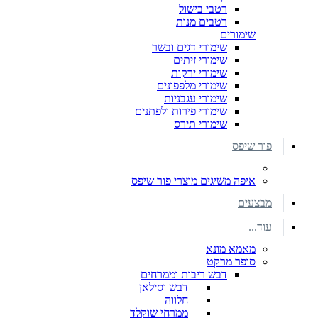
רטבי בישול
רטבים מנות
שימורים
שימורי דגים ובשר
שימורי זיתים
שימורי ירקות
שימורי מלפפונים
שימורי עגבניות
שימורי פירות ולפתנים
שימורי תירס
פור שיפס
איפה משיגים מוצרי פור שיפס
מבצעים
עוד...
מאמא מונא
סופר מרקט
דבש ריבות וממרחים
דבש וסילאן
חלווה
ממרחי שוקלד