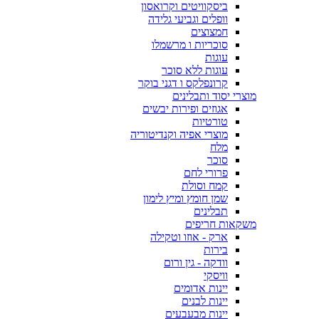
ביסקוויטים וקרואסון
וופלים וגביעי גלידה
חמצוצים
סוכריות ו מרשמלו
עוגות
עוגות ללא סוכר
קרונפלקס ו דגני בוקר
מוצרי יסוד ותבלינים
אגוזים ופירות יבשים
טורטיות
מוצרי אפיה וקנדיטוריה
מלח
סוכר
פרורי לחם
קמח וסולת
שמן חומץ ומיץ לימון
תבלינים
משקאות חריפים
ארק - אוזו וטקילה
בירות
וודקה - גין ורום
וויסקי
יינות אדומים
יינות לבנים
יינות מבעבעים