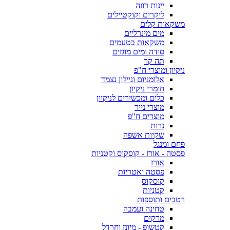
יינות רוזה
ליקרים וקוקטיילים
משקאות קלים
מים מינרליים
משקאות בטעמים
סודה ומים מוגזים
תה קר
ניקיון ומוצרי ח"פ
אלומניום וניילון נצמד
חומרי ניקיון
כלים ומכשירים לניקיון
מוצרי נייר
מוצרים ח"פ
נרות
שקיות אשפה
פחם ומנגל
פסטה - אורז - קוסקוס וקטניות
אורז
פסטה ואטריות
קוסקוס
קטניות
רטבים ותוספות
טחינה ועמבה
מרקים
קטשופ - מיונז וחרדל