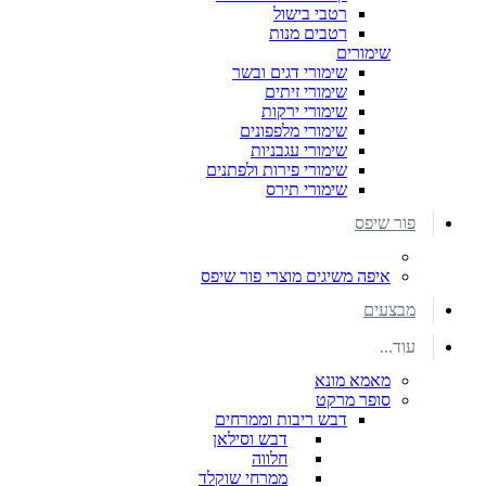
רטבי בישול
רטבים מנות
שימורים
שימורי דגים ובשר
שימורי זיתים
שימורי ירקות
שימורי מלפפונים
שימורי עגבניות
שימורי פירות ולפתנים
שימורי תירס
פור שיפס
איפה משיגים מוצרי פור שיפס
מבצעים
עוד...
מאמא מונא
סופר מרקט
דבש ריבות וממרחים
דבש וסילאן
חלווה
ממרחי שוקלד