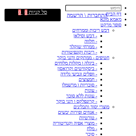
סל קניות
0
0
דף הבית
התחברות \ הרשמה
מאמא מונא
סופר מרקט
דבש ריבות וממרחים
- דבש וסילאן
- חלווה
- ממרחי שוקלד
- ריבות וקונפיטורות
חטיפים - ממתקים ודגני בוקר
- ביגלה ו מקלות מלוחים
- ביסקוויטים וקרואסון
- וופלים וגביעי גלידה
- חמצוצים
- סוכריות ו מרשמלו
- עוגות
- עוגות ללא סוכר
- קרונפלקס ו דגני בוקר
מוצרי יסוד ותבלינים
- אגוזים ופירות יבשים
- טורטיות
- מוצרי אפיה וקנדיטוריה
- מלח
- סוכר