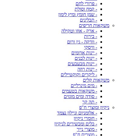
- פרורי לחם
- קמח וסולת
- שמן חומץ ומיץ לימון
- תבלינים
משקאות חריפים
- ארק - אוזו וטקילה
- בירות
- וודקה - גין ורום
- וויסקי
- יינות אדומים
- יינות לבנים
- יינות מבעבעים
- יינות רוזה
- ליקרים וקוקטיילים
משקאות קלים
- מים מינרליים
- משקאות בטעמים
- סודה ומים מוגזים
- תה קר
ניקיון ומוצרי ח"פ
- אלומניום וניילון נצמד
- חומרי ניקיון
- כלים ומכשירים לניקיון
- מוצרי נייר
- מוצרים ח"פ