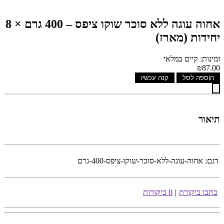
אחוה עוגה ללא סוכר שוקו ציפס – 400 גרם × 8
יחידות (מארז)
זמינות: קיים במלאי
₪87.00
הוספה לסל
קנה עכשיו
תיאור
דגם:
אחוה-עוגה-ללא-סוכר-שוקו-ציפס-400-גרם
כתבו ביקורת
|
0 ביקורות