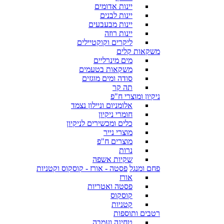
יינות אדומים
יינות לבנים
יינות מבעבעים
יינות רוזה
ליקרים וקוקטיילים
משקאות קלים
מים מינרליים
משקאות בטעמים
סודה ומים מוגזים
תה קר
ניקיון ומוצרי ח"פ
אלומניום וניילון נצמד
חומרי ניקיון
כלים ומכשירים לניקיון
מוצרי נייר
מוצרים ח"פ
נרות
שקיות אשפה
פחם ומנגל
פסטה - אורז - קוסקוס וקטניות
אורז
פסטה ואטריות
קוסקוס
קטניות
רטבים ותוספות
טחינה ועמבה