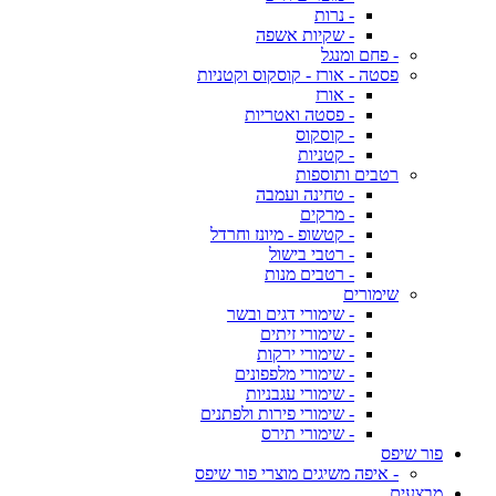
- נרות
- שקיות אשפה
- פחם ומנגל
פסטה - אורז - קוסקוס וקטניות
- אורז
- פסטה ואטריות
- קוסקוס
- קטניות
רטבים ותוספות
- טחינה ועמבה
- מרקים
- קטשופ - מיונז וחרדל
- רטבי בישול
- רטבים מנות
שימורים
- שימורי דגים ובשר
- שימורי זיתים
- שימורי ירקות
- שימורי מלפפונים
- שימורי עגבניות
- שימורי פירות ולפתנים
- שימורי תירס
פור שיפס
- איפה משיגים מוצרי פור שיפס
מבצעים