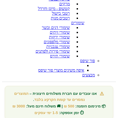
מרקים
קטשופ - מיונז וחרדל
רטבי בישול
רטבים מנות
שימורים
שימורי דגים ובשר
שימורי זיתים
שימורי ירקות
שימורי מלפפונים
שימורי עגבניות
שימורי פירות ולפתנים
שימורי תירס
פור שיפס
איפה משיגים מוצרי פור שיפס
מבצעים
⚠️
אנו עובדים עם חברת משלוחים חיצונית –
המוצרים
נמסרים עד קומת הקרקע בלבד
.
📦 מינימום הזמנה:
500 ₪
| 🚚 משלוח חינם מעל:
3000 ₪
⏱️ זמן אספקה:
1-5 ימי עסקים