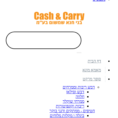
דף הבית
מאמא מונא
סופר מרקט
דבש ריבות וממרחים
דבש וסילאן
חלווה
ממרחי שוקלד
ריבות וקונפיטורות
חטיפים - ממתקים ודגני בוקר
ביגלה ו מקלות מלוחים