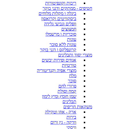
ריבות וקונפיטורות
חטיפים - ממתקים ודגני בוקר
ביגלה ו מקלות מלוחים
ביסקוויטים וקרואסון
וופלים וגביעי גלידה
חמצוצים
סוכריות ו מרשמלו
עוגות
עוגות ללא סוכר
קרונפלקס ו דגני בוקר
מוצרי יסוד ותבלינים
אגוזים ופירות יבשים
טורטיות
מוצרי אפיה וקנדיטוריה
מלח
סוכר
פרורי לחם
קמח וסולת
שמן חומץ ומיץ לימון
תבלינים
משקאות חריפים
ארק - אוזו וטקילה
בירות
וודקה - גין ורום
וויסקי