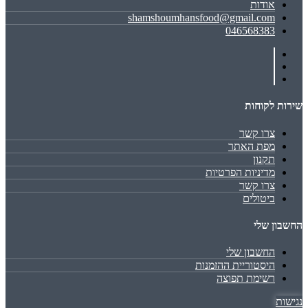
אודות
shamshoumhansfood@gmail.com
046568383
שירות לקוחות
צרו קשר
מפת האתר
תקנון
מדיניות הפרטיות
צרו קשר
ביטולים
החשבון שלי
החשבון שלי
היסטוריית ההזמנות
רשימת תפוצה
נגישות