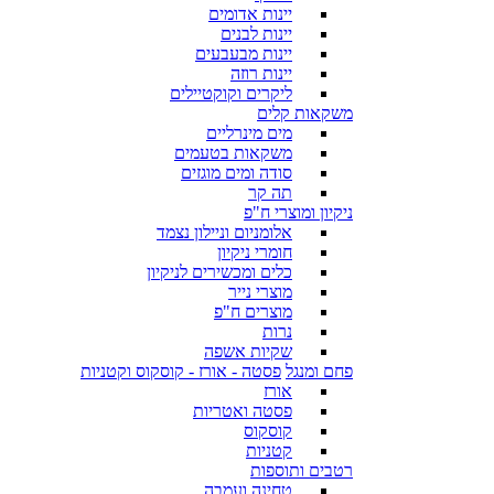
יינות אדומים
יינות לבנים
יינות מבעבעים
יינות רוזה
ליקרים וקוקטיילים
משקאות קלים
מים מינרליים
משקאות בטעמים
סודה ומים מוגזים
תה קר
ניקיון ומוצרי ח"פ
אלומניום וניילון נצמד
חומרי ניקיון
כלים ומכשירים לניקיון
מוצרי נייר
מוצרים ח"פ
נרות
שקיות אשפה
פחם ומנגל
פסטה - אורז - קוסקוס וקטניות
אורז
פסטה ואטריות
קוסקוס
קטניות
רטבים ותוספות
טחינה ועמבה