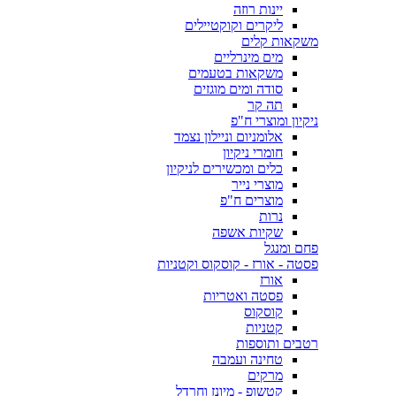
יינות רוזה
ליקרים וקוקטיילים
משקאות קלים
מים מינרליים
משקאות בטעמים
סודה ומים מוגזים
תה קר
ניקיון ומוצרי ח"פ
אלומניום וניילון נצמד
חומרי ניקיון
כלים ומכשירים לניקיון
מוצרי נייר
מוצרים ח"פ
נרות
שקיות אשפה
פחם ומנגל
פסטה - אורז - קוסקוס וקטניות
אורז
פסטה ואטריות
קוסקוס
קטניות
רטבים ותוספות
טחינה ועמבה
מרקים
קטשופ - מיונז וחרדל