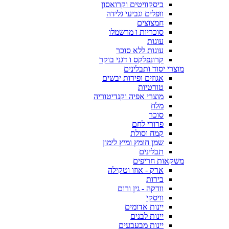
ביסקוויטים וקרואסון
וופלים וגביעי גלידה
חמצוצים
סוכריות ו מרשמלו
עוגות
עוגות ללא סוכר
קרונפלקס ו דגני בוקר
מוצרי יסוד ותבלינים
אגוזים ופירות יבשים
טורטיות
מוצרי אפיה וקנדיטוריה
מלח
סוכר
פרורי לחם
קמח וסולת
שמן חומץ ומיץ לימון
תבלינים
משקאות חריפים
ארק - אוזו וטקילה
בירות
וודקה - גין ורום
וויסקי
יינות אדומים
יינות לבנים
יינות מבעבעים