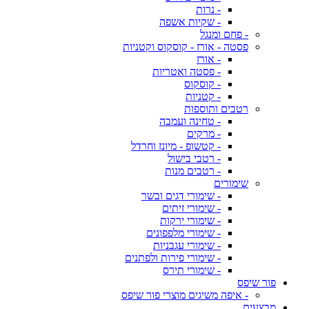
- נרות
- שקיות אשפה
- פחם ומנגל
פסטה - אורז - קוסקוס וקטניות
- אורז
- פסטה ואטריות
- קוסקוס
- קטניות
רטבים ותוספות
- טחינה ועמבה
- מרקים
- קטשופ - מיונז וחרדל
- רטבי בישול
- רטבים מנות
שימורים
- שימורי דגים ובשר
- שימורי זיתים
- שימורי ירקות
- שימורי מלפפונים
- שימורי עגבניות
- שימורי פירות ולפתנים
- שימורי תירס
פור שיפס
- איפה משיגים מוצרי פור שיפס
מבצעים