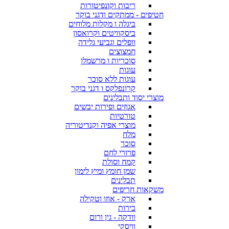
ריבות וקונפיטורות
חטיפים - ממתקים ודגני בוקר
ביגלה ו מקלות מלוחים
ביסקוויטים וקרואסון
וופלים וגביעי גלידה
חמצוצים
סוכריות ו מרשמלו
עוגות
עוגות ללא סוכר
קרונפלקס ו דגני בוקר
מוצרי יסוד ותבלינים
אגוזים ופירות יבשים
טורטיות
מוצרי אפיה וקנדיטוריה
מלח
סוכר
פרורי לחם
קמח וסולת
שמן חומץ ומיץ לימון
תבלינים
משקאות חריפים
ארק - אוזו וטקילה
בירות
וודקה - גין ורום
וויסקי