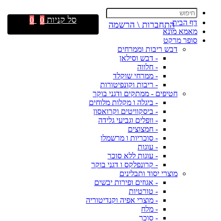
סל קניות
0
0
דף הבית
התחברות \ הרשמה
מאמא מונא
סופר מרקט
דבש ריבות וממרחים
- דבש וסילאן
- חלווה
- ממרחי שוקלד
- ריבות וקונפיטורות
חטיפים - ממתקים ודגני בוקר
- ביגלה ו מקלות מלוחים
- ביסקוויטים וקרואסון
- וופלים וגביעי גלידה
- חמצוצים
- סוכריות ו מרשמלו
- עוגות
- עוגות ללא סוכר
- קרונפלקס ו דגני בוקר
מוצרי יסוד ותבלינים
- אגוזים ופירות יבשים
- טורטיות
- מוצרי אפיה וקנדיטוריה
- מלח
- סוכר