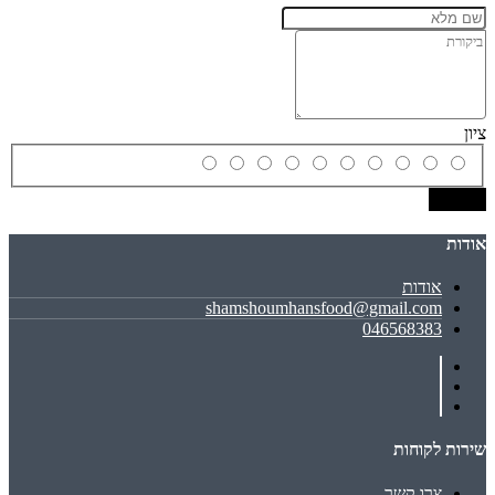
ציון
שמירה
אודות
אודות
shamshoumhansfood@gmail.com
046568383
שירות לקוחות
צרו קשר