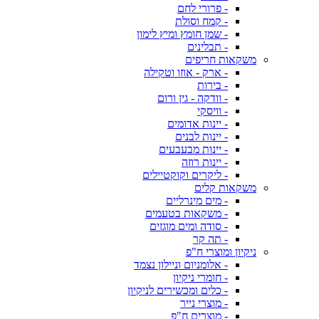
- פרורי לחם
- קמח וסולת
- שמן חומץ ומיץ לימון
- תבלינים
משקאות חריפים
- ארק - אוזו וטקילה
- בירות
- וודקה - גין ורום
- וויסקי
- יינות אדומים
- יינות לבנים
- יינות מבעבעים
- יינות רוזה
- ליקרים וקוקטיילים
משקאות קלים
- מים מינרליים
- משקאות בטעמים
- סודה ומים מוגזים
- תה קר
ניקיון ומוצרי ח"פ
- אלומניום וניילון נצמד
- חומרי ניקיון
- כלים ומכשירים לניקיון
- מוצרי נייר
- מוצרים ח"פ