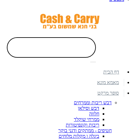
דף הבית
מאמא מונא
סופר מרקט
דבש ריבות וממרחים
דבש וסילאן
חלווה
ממרחי שוקלד
ריבות וקונפיטורות
חטיפים - ממתקים ודגני בוקר
ביגלה ו מקלות מלוחים