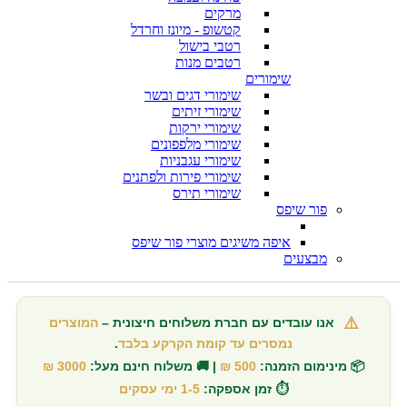
מרקים
קטשופ - מיונז וחרדל
רטבי בישול
רטבים מנות
שימורים
שימורי דגים ובשר
שימורי זיתים
שימורי ירקות
שימורי מלפפונים
שימורי עגבניות
שימורי פירות ולפתנים
שימורי תירס
פור שיפס
איפה משיגים מוצרי פור שיפס
מבצעים
⚠️
אנו עובדים עם חברת משלוחים חיצונית –
המוצרים
נמסרים עד קומת הקרקע בלבד
.
📦 מינימום הזמנה:
500 ₪
| 🚚 משלוח חינם מעל:
3000 ₪
⏱️ זמן אספקה:
1-5 ימי עסקים