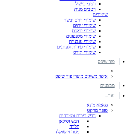
רטבי בישול
רטבים מנות
שימורים
שימורי דגים ובשר
שימורי זיתים
שימורי ירקות
שימורי מלפפונים
שימורי עגבניות
שימורי פירות ולפתנים
שימורי תירס
פור שיפס
איפה משיגים מוצרי פור שיפס
מבצעים
עוד...
מאמא מונא
סופר מרקט
דבש ריבות וממרחים
דבש וסילאן
חלווה
ממרחי שוקלד