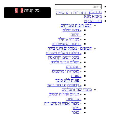
סל קניות
0
0
דף הבית
התחברות \ הרשמה
מאמא מונא
סופר מרקט
דבש ריבות וממרחים
- דבש וסילאן
- חלווה
- ממרחי שוקלד
- ריבות וקונפיטורות
חטיפים - ממתקים ודגני בוקר
- ביגלה ו מקלות מלוחים
- ביסקוויטים וקרואסון
- וופלים וגביעי גלידה
- חמצוצים
- סוכריות ו מרשמלו
- עוגות
- עוגות ללא סוכר
- קרונפלקס ו דגני בוקר
מוצרי יסוד ותבלינים
- אגוזים ופירות יבשים
- טורטיות
- מוצרי אפיה וקנדיטוריה
- מלח
- סוכר