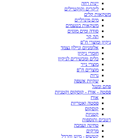
יינות רוזה
ליקרים וקוקטיילים
משקאות קלים
מים מינרליים
משקאות בטעמים
סודה ומים מוגזים
תה קר
ניקיון ומוצרי ח"פ
אלומניום וניילון נצמד
חומרי ניקיון
כלים ומכשירים לניקיון
מוצרי נייר
מוצרים ח"פ
נרות
שקיות אשפה
פחם ומנגל
פסטה - אורז - קוסקוס וקטניות
אורז
פסטה ואטריות
קוסקוס
קטניות
רטבים ותוספות
טחינה ועמבה
מרקים
קטשופ - מיונז וחרדל