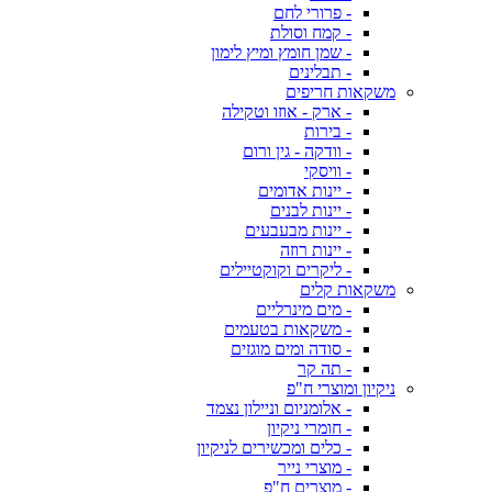
- פרורי לחם
- קמח וסולת
- שמן חומץ ומיץ לימון
- תבלינים
משקאות חריפים
- ארק - אוזו וטקילה
- בירות
- וודקה - גין ורום
- וויסקי
- יינות אדומים
- יינות לבנים
- יינות מבעבעים
- יינות רוזה
- ליקרים וקוקטיילים
משקאות קלים
- מים מינרליים
- משקאות בטעמים
- סודה ומים מוגזים
- תה קר
ניקיון ומוצרי ח"פ
- אלומניום וניילון נצמד
- חומרי ניקיון
- כלים ומכשירים לניקיון
- מוצרי נייר
- מוצרים ח"פ