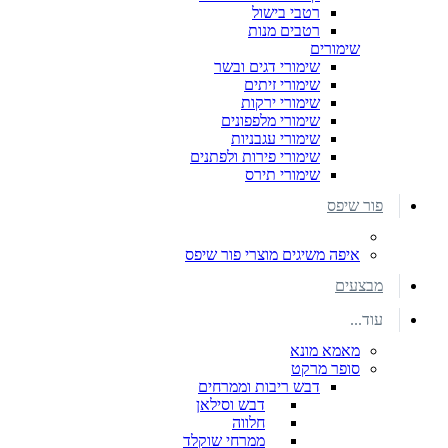
רטבי בישול
רטבים מנות
שימורים
שימורי דגים ובשר
שימורי זיתים
שימורי ירקות
שימורי מלפפונים
שימורי עגבניות
שימורי פירות ולפתנים
שימורי תירס
פור שיפס
איפה משיגים מוצרי פור שיפס
מבצעים
עוד...
מאמא מונא
סופר מרקט
דבש ריבות וממרחים
דבש וסילאן
חלווה
ממרחי שוקלד