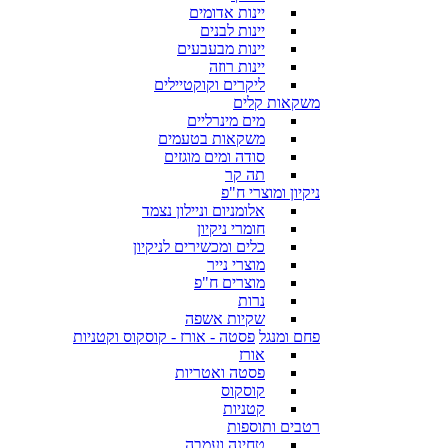
יינות אדומים
יינות לבנים
יינות מבעבעים
יינות רוזה
ליקרים וקוקטיילים
משקאות קלים
מים מינרליים
משקאות בטעמים
סודה ומים מוגזים
תה קר
ניקיון ומוצרי ח"פ
אלומניום וניילון נצמד
חומרי ניקיון
כלים ומכשירים לניקיון
מוצרי נייר
מוצרים ח"פ
נרות
שקיות אשפה
פחם ומנגל
פסטה - אורז - קוסקוס וקטניות
אורז
פסטה ואטריות
קוסקוס
קטניות
רטבים ותוספות
טחינה ועמבה