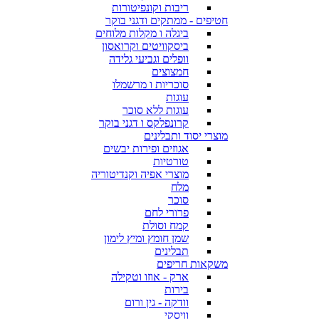
ריבות וקונפיטורות
חטיפים - ממתקים ודגני בוקר
ביגלה ו מקלות מלוחים
ביסקוויטים וקרואסון
וופלים וגביעי גלידה
חמצוצים
סוכריות ו מרשמלו
עוגות
עוגות ללא סוכר
קרונפלקס ו דגני בוקר
מוצרי יסוד ותבלינים
אגוזים ופירות יבשים
טורטיות
מוצרי אפיה וקנדיטוריה
מלח
סוכר
פרורי לחם
קמח וסולת
שמן חומץ ומיץ לימון
תבלינים
משקאות חריפים
ארק - אוזו וטקילה
בירות
וודקה - גין ורום
וויסקי