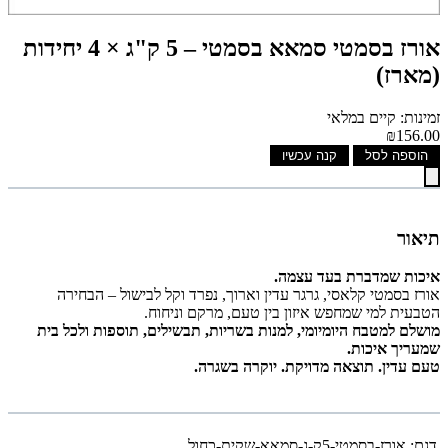
אורז בסמטי סמאא בסמטי – 5 ק"ג × 4 יחידות
(מארז)
זמינות: קיים במלאי
₪156.00
הוספה לסל
קנה עכשיו
תיאור
איכות שמדברת בעד עצמה.
אורז בסמטי קלאסי, גרגר עדין וארוך, נפרד וקל לבישול – הבחירה
הטבעית למי שמחפש איזון בין טעם, מרקם וניחוח.
מושלם למטבח היומיומי, למנות בשריות, תבשילים, תוספות ולכל בית
שמעריך איכות.
טעם עדין. תוצאה מדויקת. יוקרה בשגרה.
דגם:
אורז-בסמטי-5ק-ג-סמאא-שקית-כחול