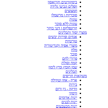
ביסקוויטים וקרואסון
וופלים וגביעי גלידה
חמצוצים
סוכריות ו מרשמלו
עוגות
עוגות ללא סוכר
קרונפלקס ו דגני בוקר
מוצרי יסוד ותבלינים
אגוזים ופירות יבשים
טורטיות
מוצרי אפיה וקנדיטוריה
מלח
סוכר
פרורי לחם
קמח וסולת
שמן חומץ ומיץ לימון
תבלינים
משקאות חריפים
ארק - אוזו וטקילה
בירות
וודקה - גין ורום
וויסקי
יינות אדומים
יינות לבנים
יינות מבעבעים