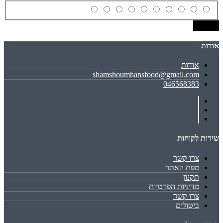
שמירה
אודות
אודות
shamshoumhansfood@gmail.com
046568383
שירות לקוחות
צרו קשר
מפת האתר
תקנון
מדיניות הפרטיות
צרו קשר
ביטולים