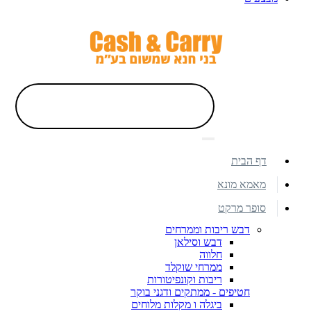
דף הבית
מאמא מונא
סופר מרקט
דבש ריבות וממרחים
דבש וסילאן
חלווה
ממרחי שוקלד
ריבות וקונפיטורות
חטיפים - ממתקים ודגני בוקר
ביגלה ו מקלות מלוחים