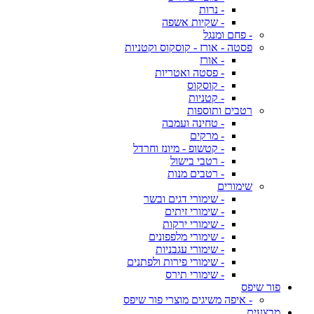
- נרות
- שקיות אשפה
- פחם ומנגל
פסטה - אורז - קוסקוס וקטניות
- אורז
- פסטה ואטריות
- קוסקוס
- קטניות
רטבים ותוספות
- טחינה ועמבה
- מרקים
- קטשופ - מיונז וחרדל
- רטבי בישול
- רטבים מנות
שימורים
- שימורי דגים ובשר
- שימורי זיתים
- שימורי ירקות
- שימורי מלפפונים
- שימורי עגבניות
- שימורי פירות ולפתנים
- שימורי תירס
פור שיפס
- איפה משיגים מוצרי פור שיפס
מבצעים