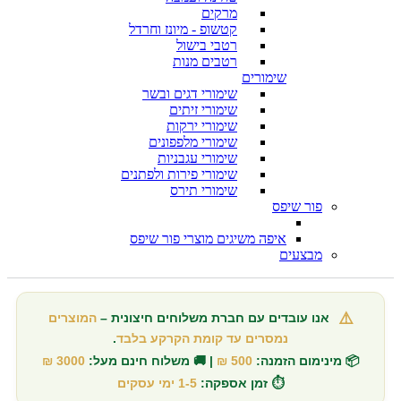
מרקים
קטשופ - מיונז וחרדל
רטבי בישול
רטבים מנות
שימורים
שימורי דגים ובשר
שימורי זיתים
שימורי ירקות
שימורי מלפפונים
שימורי עגבניות
שימורי פירות ולפתנים
שימורי תירס
פור שיפס
איפה משיגים מוצרי פור שיפס
מבצעים
⚠️
אנו עובדים עם חברת משלוחים חיצונית –
המוצרים
נמסרים עד קומת הקרקע בלבד
.
📦 מינימום הזמנה:
500 ₪
| 🚚 משלוח חינם מעל:
3000 ₪
⏱️ זמן אספקה:
1-5 ימי עסקים