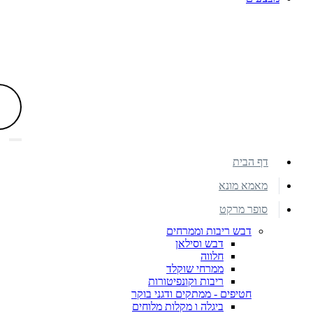
דף הבית
מאמא מונא
סופר מרקט
דבש ריבות וממרחים
דבש וסילאן
חלווה
ממרחי שוקלד
ריבות וקונפיטורות
חטיפים - ממתקים ודגני בוקר
ביגלה ו מקלות מלוחים