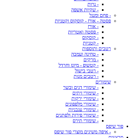
- נרות
- שקיות אשפה
- פחם ומנגל
פסטה - אורז - קוסקוס וקטניות
- אורז
- פסטה ואטריות
- קוסקוס
- קטניות
רטבים ותוספות
- טחינה ועמבה
- מרקים
- קטשופ - מיונז וחרדל
- רטבי בישול
- רטבים מנות
שימורים
- שימורי דגים ובשר
- שימורי זיתים
- שימורי ירקות
- שימורי מלפפונים
- שימורי עגבניות
- שימורי פירות ולפתנים
- שימורי תירס
פור שיפס
- איפה משיגים מוצרי פור שיפס
מבצעים