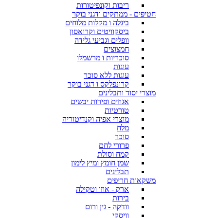
ריבות וקונפיטורות
חטיפים - ממתקים ודגני בוקר
ביגלה ו מקלות מלוחים
ביסקוויטים וקרואסון
וופלים וגביעי גלידה
חמצוצים
סוכריות ו מרשמלו
עוגות
עוגות ללא סוכר
קרונפלקס ו דגני בוקר
מוצרי יסוד ותבלינים
אגוזים ופירות יבשים
טורטיות
מוצרי אפיה וקנדיטוריה
מלח
סוכר
פרורי לחם
קמח וסולת
שמן חומץ ומיץ לימון
תבלינים
משקאות חריפים
ארק - אוזו וטקילה
בירות
וודקה - גין ורום
וויסקי