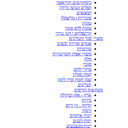
ביסקוויטים וקרואסון
וופלים וגביעי גלידה
חמצוצים
סוכריות ו מרשמלו
עוגות
עוגות ללא סוכר
קרונפלקס ו דגני בוקר
מוצרי יסוד ותבלינים
אגוזים ופירות יבשים
טורטיות
מוצרי אפיה וקנדיטוריה
מלח
סוכר
פרורי לחם
קמח וסולת
שמן חומץ ומיץ לימון
תבלינים
משקאות חריפים
ארק - אוזו וטקילה
בירות
וודקה - גין ורום
וויסקי
יינות אדומים
יינות לבנים
יינות מבעבעים