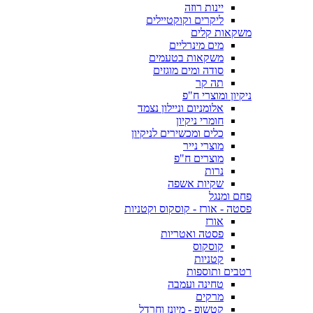
יינות רוזה
ליקרים וקוקטיילים
משקאות קלים
מים מינרליים
משקאות בטעמים
סודה ומים מוגזים
תה קר
ניקיון ומוצרי ח"פ
אלומניום וניילון נצמד
חומרי ניקיון
כלים ומכשירים לניקיון
מוצרי נייר
מוצרים ח"פ
נרות
שקיות אשפה
פחם ומנגל
פסטה - אורז - קוסקוס וקטניות
אורז
פסטה ואטריות
קוסקוס
קטניות
רטבים ותוספות
טחינה ועמבה
מרקים
קטשופ - מיונז וחרדל