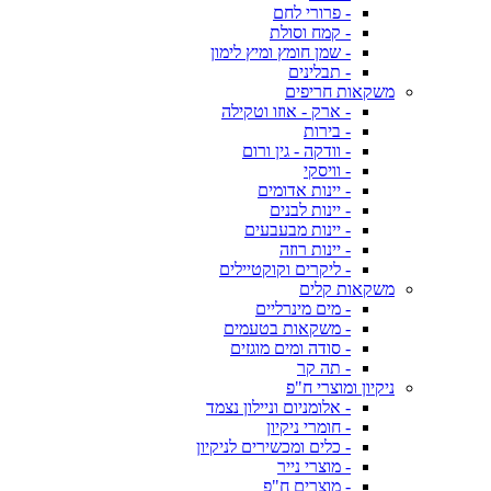
- פרורי לחם
- קמח וסולת
- שמן חומץ ומיץ לימון
- תבלינים
משקאות חריפים
- ארק - אוזו וטקילה
- בירות
- וודקה - גין ורום
- וויסקי
- יינות אדומים
- יינות לבנים
- יינות מבעבעים
- יינות רוזה
- ליקרים וקוקטיילים
משקאות קלים
- מים מינרליים
- משקאות בטעמים
- סודה ומים מוגזים
- תה קר
ניקיון ומוצרי ח"פ
- אלומניום וניילון נצמד
- חומרי ניקיון
- כלים ומכשירים לניקיון
- מוצרי נייר
- מוצרים ח"פ