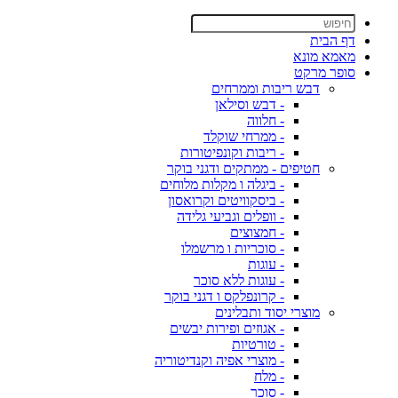
דף הבית
מאמא מונא
סופר מרקט
דבש ריבות וממרחים
- דבש וסילאן
- חלווה
- ממרחי שוקלד
- ריבות וקונפיטורות
חטיפים - ממתקים ודגני בוקר
- ביגלה ו מקלות מלוחים
- ביסקוויטים וקרואסון
- וופלים וגביעי גלידה
- חמצוצים
- סוכריות ו מרשמלו
- עוגות
- עוגות ללא סוכר
- קרונפלקס ו דגני בוקר
מוצרי יסוד ותבלינים
- אגוזים ופירות יבשים
- טורטיות
- מוצרי אפיה וקנדיטוריה
- מלח
- סוכר