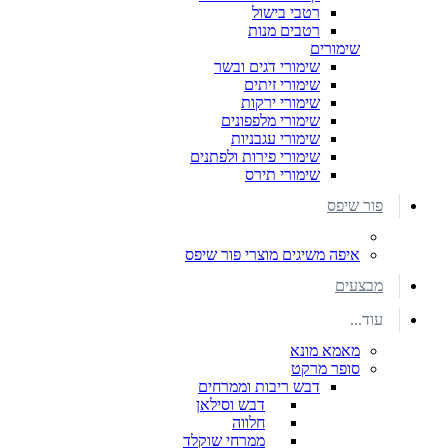
רטבי בישול
רטבים מנות
שימורים
שימורי דגים ובשר
שימורי זיתים
שימורי ירקות
שימורי מלפפונים
שימורי עגבניות
שימורי פירות ולפתנים
שימורי תירס
פור שיפס
איפה משיגים מוצרי פור שיפס
מבצעים
עוד...
מאמא מונא
סופר מרקט
דבש ריבות וממרחים
דבש וסילאן
חלווה
ממרחי שוקלד