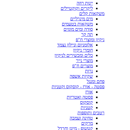
יינות רוזה
ליקרים וקוקטיילים
משקאות קלים
מים מינרליים
משקאות בטעמים
סודה ומים מוגזים
תה קר
ניקיון ומוצרי ח"פ
אלומניום וניילון נצמד
חומרי ניקיון
כלים ומכשירים לניקיון
מוצרי נייר
מוצרים ח"פ
נרות
שקיות אשפה
פחם ומנגל
פסטה - אורז - קוסקוס וקטניות
אורז
פסטה ואטריות
קוסקוס
קטניות
רטבים ותוספות
טחינה ועמבה
מרקים
קטשופ - מיונז וחרדל