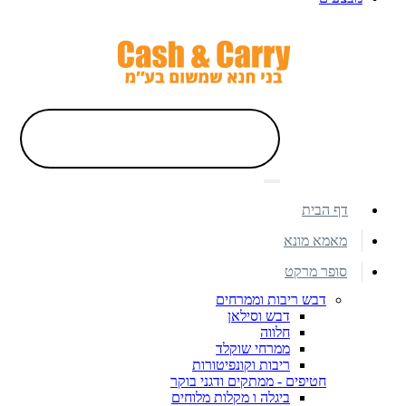
דף הבית
מאמא מונא
סופר מרקט
דבש ריבות וממרחים
דבש וסילאן
חלווה
ממרחי שוקלד
ריבות וקונפיטורות
חטיפים - ממתקים ודגני בוקר
ביגלה ו מקלות מלוחים