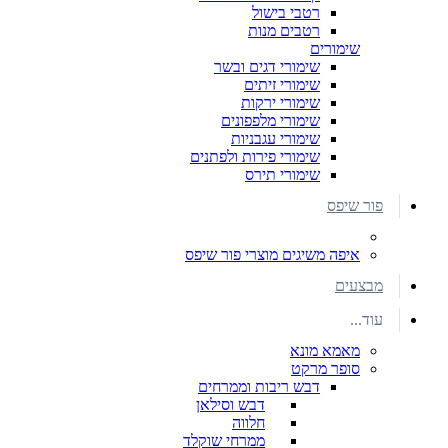
רטבי בישול
רטבים מנות
שימורים
שימורי דגים ובשר
שימורי זיתים
שימורי ירקות
שימורי מלפפונים
שימורי עגבניות
שימורי פירות ולפתנים
שימורי תירס
פור שיפס
איפה משיגים מוצרי פור שיפס
מבצעים
עוד...
מאמא מונא
סופר מרקט
דבש ריבות וממרחים
דבש וסילאן
חלווה
ממרחי שוקלד