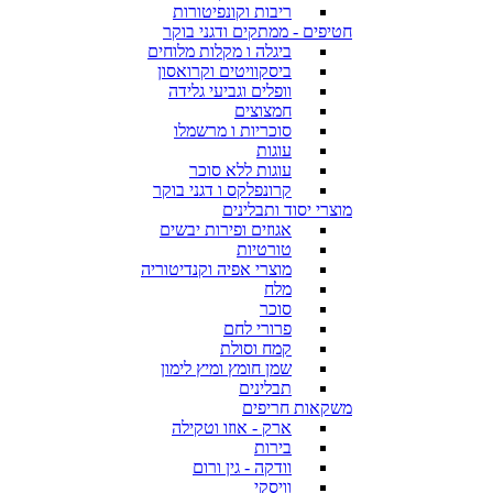
ריבות וקונפיטורות
חטיפים - ממתקים ודגני בוקר
ביגלה ו מקלות מלוחים
ביסקוויטים וקרואסון
וופלים וגביעי גלידה
חמצוצים
סוכריות ו מרשמלו
עוגות
עוגות ללא סוכר
קרונפלקס ו דגני בוקר
מוצרי יסוד ותבלינים
אגוזים ופירות יבשים
טורטיות
מוצרי אפיה וקנדיטוריה
מלח
סוכר
פרורי לחם
קמח וסולת
שמן חומץ ומיץ לימון
תבלינים
משקאות חריפים
ארק - אוזו וטקילה
בירות
וודקה - גין ורום
וויסקי