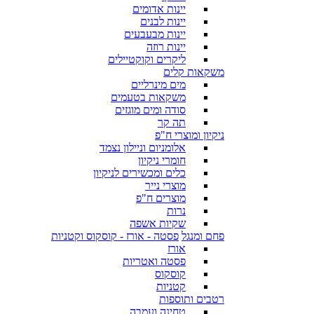
יינות אדומים
יינות לבנים
יינות מבעבעים
יינות רוזה
ליקרים וקוקטיילים
משקאות קלים
מים מינרליים
משקאות בטעמים
סודה ומים מוגזים
תה קר
ניקיון ומוצרי ח"פ
אלומניום וניילון נצמד
חומרי ניקיון
כלים ומכשירים לניקיון
מוצרי נייר
מוצרים ח"פ
נרות
שקיות אשפה
פחם ומנגל
פסטה - אורז - קוסקוס וקטניות
אורז
פסטה ואטריות
קוסקוס
קטניות
רטבים ותוספות
טחינה ועמבה