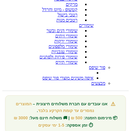
מרקים
קטשופ - מיונז וחרדל
רטבי בישול
רטבים מנות
שימורים
שימורי דגים ובשר
שימורי זיתים
שימורי ירקות
שימורי מלפפונים
שימורי עגבניות
שימורי פירות ולפתנים
שימורי תירס
פור שיפס
איפה משיגים מוצרי פור שיפס
מבצעים
⚠️
אנו עובדים עם חברת משלוחים חיצונית –
המוצרים
נמסרים עד קומת הקרקע בלבד
.
📦 מינימום הזמנה:
500 ₪
| 🚚 משלוח חינם מעל:
3000 ₪
⏱️ זמן אספקה:
1-5 ימי עסקים