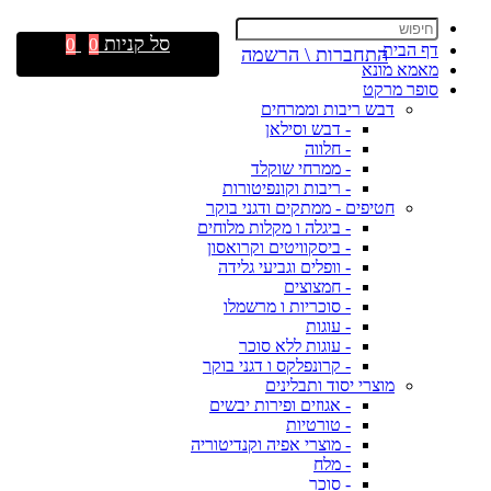
סל קניות
0
0
דף הבית
התחברות \ הרשמה
מאמא מונא
סופר מרקט
דבש ריבות וממרחים
- דבש וסילאן
- חלווה
- ממרחי שוקלד
- ריבות וקונפיטורות
חטיפים - ממתקים ודגני בוקר
- ביגלה ו מקלות מלוחים
- ביסקוויטים וקרואסון
- וופלים וגביעי גלידה
- חמצוצים
- סוכריות ו מרשמלו
- עוגות
- עוגות ללא סוכר
- קרונפלקס ו דגני בוקר
מוצרי יסוד ותבלינים
- אגוזים ופירות יבשים
- טורטיות
- מוצרי אפיה וקנדיטוריה
- מלח
- סוכר