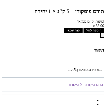
תירס פופקורן – 5 ק"ג × 1 יחידה
זמינות: קיים במלאי
₪38.00
הוספה לסל
קנה עכשיו
תיאור
דגם:
תירס-פופקורן-5-ק-ג
כתבו ביקורת
|
0 ביקורות