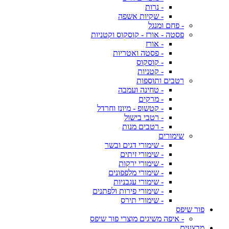
- נרות
- שקיות אשפה
- פחם ומנגל
פסטה - אורז - קוסקוס וקטניות
- אורז
- פסטה ואטריות
- קוסקוס
- קטניות
רטבים ותוספות
- טחינה ועמבה
- מרקים
- קטשופ - מיונז וחרדל
- רטבי בישול
- רטבים מנות
שימורים
- שימורי דגים ובשר
- שימורי זיתים
- שימורי ירקות
- שימורי מלפפונים
- שימורי עגבניות
- שימורי פירות ולפתנים
- שימורי תירס
פור שיפס
- איפה משיגים מוצרי פור שיפס
מבצעים