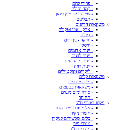
- פרורי לחם
- קמח וסולת
- שמן חומץ ומיץ לימון
- תבלינים
משקאות חריפים
- ארק - אוזו וטקילה
- בירות
- וודקה - גין ורום
- וויסקי
- יינות אדומים
- יינות לבנים
- יינות מבעבעים
- יינות רוזה
- ליקרים וקוקטיילים
משקאות קלים
- מים מינרליים
- משקאות בטעמים
- סודה ומים מוגזים
- תה קר
ניקיון ומוצרי ח"פ
- אלומניום וניילון נצמד
- חומרי ניקיון
- כלים ומכשירים לניקיון
- מוצרי נייר
- מוצרים ח"פ