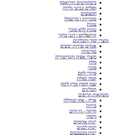
ביסקוויטים וקרואסון
וופלים וגביעי גלידה
חמצוצים
סוכריות ו מרשמלו
עוגות
עוגות ללא סוכר
קרונפלקס ו דגני בוקר
מוצרי יסוד ותבלינים
אגוזים ופירות יבשים
טורטיות
מוצרי אפיה וקנדיטוריה
מלח
סוכר
פרורי לחם
קמח וסולת
שמן חומץ ומיץ לימון
תבלינים
משקאות חריפים
ארק - אוזו וטקילה
בירות
וודקה - גין ורום
וויסקי
יינות אדומים
יינות לבנים
יינות מבעבעים