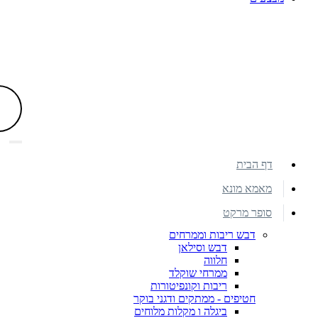
דף הבית
מאמא מונא
סופר מרקט
דבש ריבות וממרחים
דבש וסילאן
חלווה
ממרחי שוקלד
ריבות וקונפיטורות
חטיפים - ממתקים ודגני בוקר
ביגלה ו מקלות מלוחים