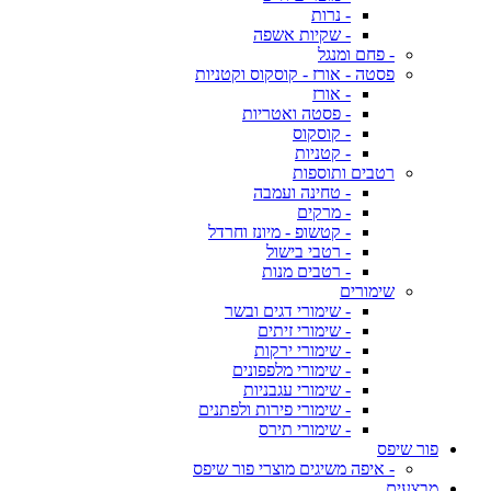
- נרות
- שקיות אשפה
- פחם ומנגל
פסטה - אורז - קוסקוס וקטניות
- אורז
- פסטה ואטריות
- קוסקוס
- קטניות
רטבים ותוספות
- טחינה ועמבה
- מרקים
- קטשופ - מיונז וחרדל
- רטבי בישול
- רטבים מנות
שימורים
- שימורי דגים ובשר
- שימורי זיתים
- שימורי ירקות
- שימורי מלפפונים
- שימורי עגבניות
- שימורי פירות ולפתנים
- שימורי תירס
פור שיפס
- איפה משיגים מוצרי פור שיפס
מבצעים