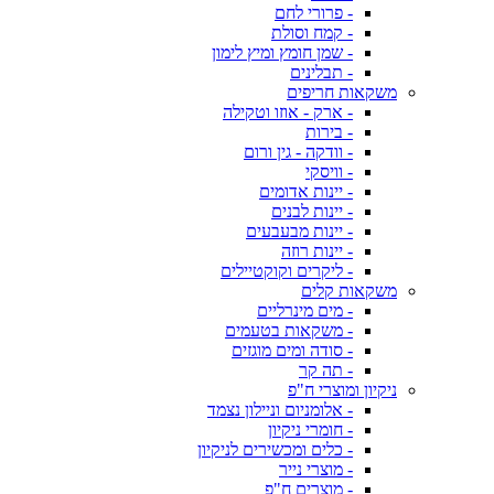
- פרורי לחם
- קמח וסולת
- שמן חומץ ומיץ לימון
- תבלינים
משקאות חריפים
- ארק - אוזו וטקילה
- בירות
- וודקה - גין ורום
- וויסקי
- יינות אדומים
- יינות לבנים
- יינות מבעבעים
- יינות רוזה
- ליקרים וקוקטיילים
משקאות קלים
- מים מינרליים
- משקאות בטעמים
- סודה ומים מוגזים
- תה קר
ניקיון ומוצרי ח"פ
- אלומניום וניילון נצמד
- חומרי ניקיון
- כלים ומכשירים לניקיון
- מוצרי נייר
- מוצרים ח"פ