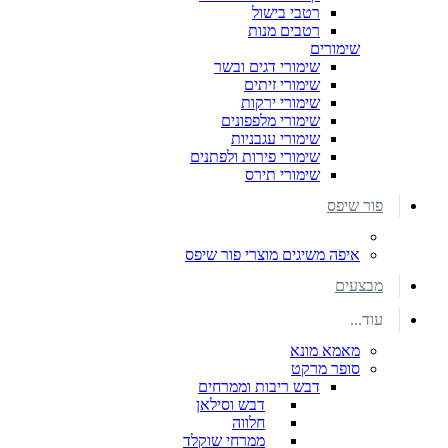
רטבי בישול
רטבים מנות
שימורים
שימורי דגים ובשר
שימורי זיתים
שימורי ירקות
שימורי מלפפונים
שימורי עגבניות
שימורי פירות ולפתנים
שימורי תירס
פור שיפס
איפה משיגים מוצרי פור שיפס
מבצעים
עוד...
מאמא מונא
סופר מרקט
דבש ריבות וממרחים
דבש וסילאן
חלווה
ממרחי שוקלד