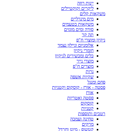
יינות רוזה
ליקרים וקוקטיילים
משקאות קלים
מים מינרליים
משקאות בטעמים
סודה ומים מוגזים
תה קר
ניקיון ומוצרי ח"פ
אלומניום וניילון נצמד
חומרי ניקיון
כלים ומכשירים לניקיון
מוצרי נייר
מוצרים ח"פ
נרות
שקיות אשפה
פחם ומנגל
פסטה - אורז - קוסקוס וקטניות
אורז
פסטה ואטריות
קוסקוס
קטניות
רטבים ותוספות
טחינה ועמבה
מרקים
קטשופ - מיונז וחרדל