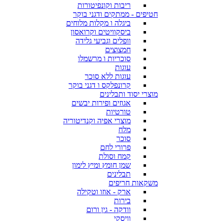
ריבות וקונפיטורות
חטיפים - ממתקים ודגני בוקר
ביגלה ו מקלות מלוחים
ביסקוויטים וקרואסון
וופלים וגביעי גלידה
חמצוצים
סוכריות ו מרשמלו
עוגות
עוגות ללא סוכר
קרונפלקס ו דגני בוקר
מוצרי יסוד ותבלינים
אגוזים ופירות יבשים
טורטיות
מוצרי אפיה וקנדיטוריה
מלח
סוכר
פרורי לחם
קמח וסולת
שמן חומץ ומיץ לימון
תבלינים
משקאות חריפים
ארק - אוזו וטקילה
בירות
וודקה - גין ורום
וויסקי