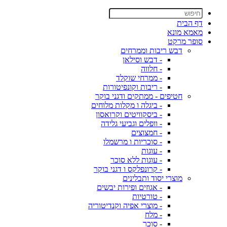
דף הבית
מאמא מונא
סופר מרקט
דבש ריבות וממרחים
- דבש וסילאן
- חלווה
- ממרחי שוקלד
- ריבות וקונפיטורות
חטיפים - ממתקים ודגני בוקר
- ביגלה ו מקלות מלוחים
- ביסקוויטים וקרואסון
- וופלים וגביעי גלידה
- חמצוצים
- סוכריות ו מרשמלו
- עוגות
- עוגות ללא סוכר
- קרונפלקס ו דגני בוקר
מוצרי יסוד ותבלינים
- אגוזים ופירות יבשים
- טורטיות
- מוצרי אפיה וקנדיטוריה
- מלח
- סוכר