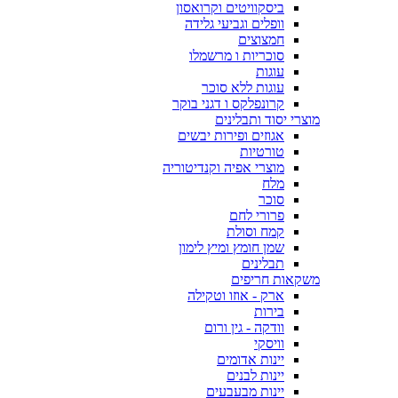
ביסקוויטים וקרואסון
וופלים וגביעי גלידה
חמצוצים
סוכריות ו מרשמלו
עוגות
עוגות ללא סוכר
קרונפלקס ו דגני בוקר
מוצרי יסוד ותבלינים
אגוזים ופירות יבשים
טורטיות
מוצרי אפיה וקנדיטוריה
מלח
סוכר
פרורי לחם
קמח וסולת
שמן חומץ ומיץ לימון
תבלינים
משקאות חריפים
ארק - אוזו וטקילה
בירות
וודקה - גין ורום
וויסקי
יינות אדומים
יינות לבנים
יינות מבעבעים