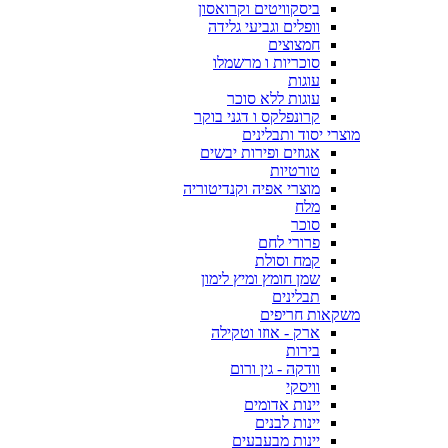
ביסקוויטים וקרואסון
וופלים וגביעי גלידה
חמצוצים
סוכריות ו מרשמלו
עוגות
עוגות ללא סוכר
קרונפלקס ו דגני בוקר
מוצרי יסוד ותבלינים
אגוזים ופירות יבשים
טורטיות
מוצרי אפיה וקנדיטוריה
מלח
סוכר
פרורי לחם
קמח וסולת
שמן חומץ ומיץ לימון
תבלינים
משקאות חריפים
ארק - אוזו וטקילה
בירות
וודקה - גין ורום
וויסקי
יינות אדומים
יינות לבנים
יינות מבעבעים