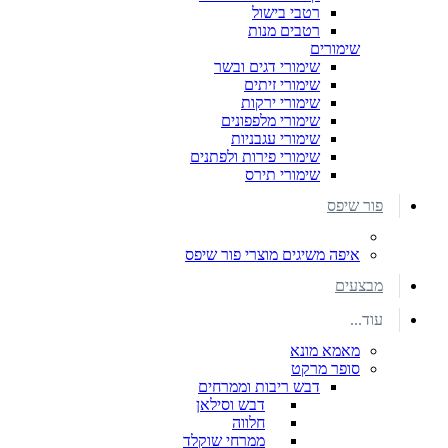
רטבי בישול
רטבים מנות
שימורים
שימורי דגים ובשר
שימורי זיתים
שימורי ירקות
שימורי מלפפונים
שימורי עגבניות
שימורי פירות ולפתנים
שימורי תירס
פור שיפס
איפה משיגים מוצרי פור שיפס
מבצעים
עוד...
מאמא מונא
סופר מרקט
דבש ריבות וממרחים
דבש וסילאן
חלווה
ממרחי שוקלד