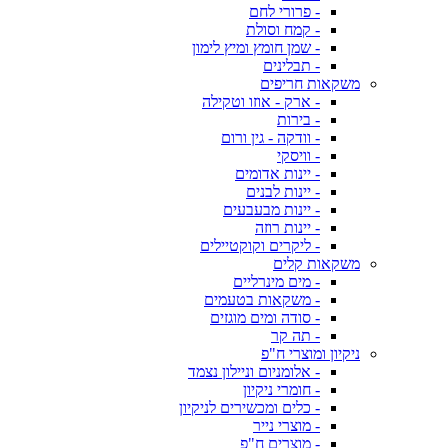
- פרורי לחם
- קמח וסולת
- שמן חומץ ומיץ לימון
- תבלינים
משקאות חריפים
- ארק - אוזו וטקילה
- בירות
- וודקה - גין ורום
- וויסקי
- יינות אדומים
- יינות לבנים
- יינות מבעבעים
- יינות רוזה
- ליקרים וקוקטיילים
משקאות קלים
- מים מינרליים
- משקאות בטעמים
- סודה ומים מוגזים
- תה קר
ניקיון ומוצרי ח"פ
- אלומניום וניילון נצמד
- חומרי ניקיון
- כלים ומכשירים לניקיון
- מוצרי נייר
- מוצרים ח"פ