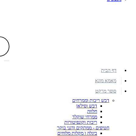
דף הבית
מאמא מונא
סופר מרקט
דבש ריבות וממרחים
דבש וסילאן
חלווה
ממרחי שוקלד
ריבות וקונפיטורות
חטיפים - ממתקים ודגני בוקר
ביגלה ו מקלות מלוחים