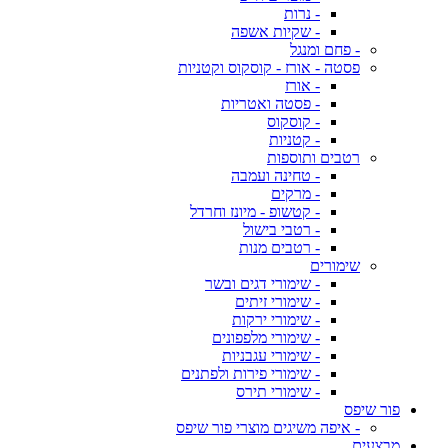
- נרות
- שקיות אשפה
- פחם ומנגל
פסטה - אורז - קוסקוס וקטניות
- אורז
- פסטה ואטריות
- קוסקוס
- קטניות
רטבים ותוספות
- טחינה ועמבה
- מרקים
- קטשופ - מיונז וחרדל
- רטבי בישול
- רטבים מנות
שימורים
- שימורי דגים ובשר
- שימורי זיתים
- שימורי ירקות
- שימורי מלפפונים
- שימורי עגבניות
- שימורי פירות ולפתנים
- שימורי תירס
פור שיפס
- איפה משיגים מוצרי פור שיפס
מבצעים