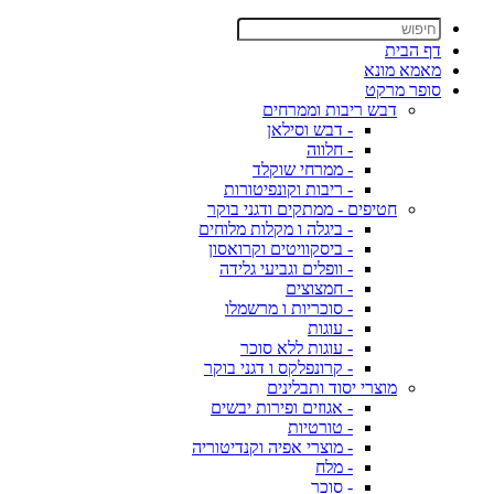
דף הבית
מאמא מונא
סופר מרקט
דבש ריבות וממרחים
- דבש וסילאן
- חלווה
- ממרחי שוקלד
- ריבות וקונפיטורות
חטיפים - ממתקים ודגני בוקר
- ביגלה ו מקלות מלוחים
- ביסקוויטים וקרואסון
- וופלים וגביעי גלידה
- חמצוצים
- סוכריות ו מרשמלו
- עוגות
- עוגות ללא סוכר
- קרונפלקס ו דגני בוקר
מוצרי יסוד ותבלינים
- אגוזים ופירות יבשים
- טורטיות
- מוצרי אפיה וקנדיטוריה
- מלח
- סוכר