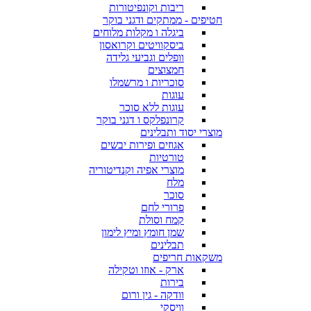
ריבות וקונפיטורות
חטיפים - ממתקים ודגני בוקר
ביגלה ו מקלות מלוחים
ביסקוויטים וקרואסון
וופלים וגביעי גלידה
חמצוצים
סוכריות ו מרשמלו
עוגות
עוגות ללא סוכר
קרונפלקס ו דגני בוקר
מוצרי יסוד ותבלינים
אגוזים ופירות יבשים
טורטיות
מוצרי אפיה וקנדיטוריה
מלח
סוכר
פרורי לחם
קמח וסולת
שמן חומץ ומיץ לימון
תבלינים
משקאות חריפים
ארק - אוזו וטקילה
בירות
וודקה - גין ורום
וויסקי