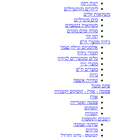
יינות רוזה
ליקרים וקוקטיילים
משקאות קלים
מים מינרליים
משקאות בטעמים
סודה ומים מוגזים
תה קר
ניקיון ומוצרי ח"פ
אלומניום וניילון נצמד
חומרי ניקיון
כלים ומכשירים לניקיון
מוצרי נייר
מוצרים ח"פ
נרות
שקיות אשפה
פחם ומנגל
פסטה - אורז - קוסקוס וקטניות
אורז
פסטה ואטריות
קוסקוס
קטניות
רטבים ותוספות
טחינה ועמבה
מרקים
קטשופ - מיונז וחרדל