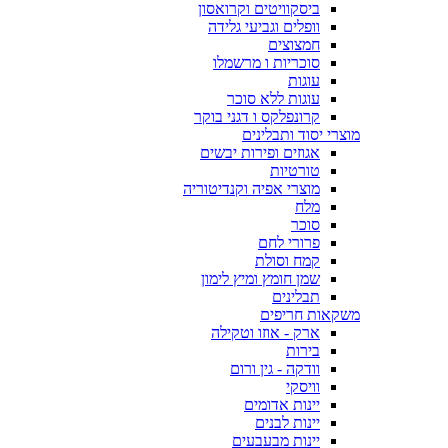
ביסקוויטים וקרואסון
וופלים וגביעי גלידה
חמצוצים
סוכריות ו מרשמלו
עוגות
עוגות ללא סוכר
קרונפלקס ו דגני בוקר
מוצרי יסוד ותבלינים
אגוזים ופירות יבשים
טורטיות
מוצרי אפיה וקנדיטוריה
מלח
סוכר
פרורי לחם
קמח וסולת
שמן חומץ ומיץ לימון
תבלינים
משקאות חריפים
ארק - אוזו וטקילה
בירות
וודקה - גין ורום
וויסקי
יינות אדומים
יינות לבנים
יינות מבעבעים