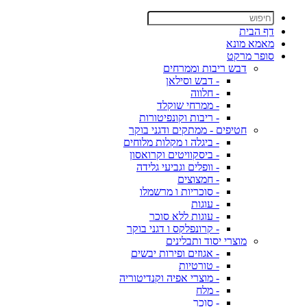
דף הבית
מאמא מונא
סופר מרקט
דבש ריבות וממרחים
- דבש וסילאן
- חלווה
- ממרחי שוקלד
- ריבות וקונפיטורות
חטיפים - ממתקים ודגני בוקר
- ביגלה ו מקלות מלוחים
- ביסקוויטים וקרואסון
- וופלים וגביעי גלידה
- חמצוצים
- סוכריות ו מרשמלו
- עוגות
- עוגות ללא סוכר
- קרונפלקס ו דגני בוקר
מוצרי יסוד ותבלינים
- אגוזים ופירות יבשים
- טורטיות
- מוצרי אפיה וקנדיטוריה
- מלח
- סוכר