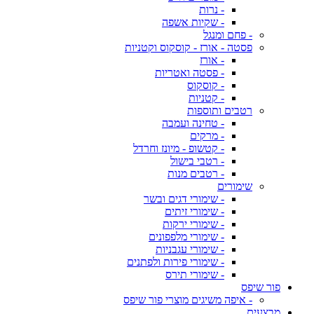
- נרות
- שקיות אשפה
- פחם ומנגל
פסטה - אורז - קוסקוס וקטניות
- אורז
- פסטה ואטריות
- קוסקוס
- קטניות
רטבים ותוספות
- טחינה ועמבה
- מרקים
- קטשופ - מיונז וחרדל
- רטבי בישול
- רטבים מנות
שימורים
- שימורי דגים ובשר
- שימורי זיתים
- שימורי ירקות
- שימורי מלפפונים
- שימורי עגבניות
- שימורי פירות ולפתנים
- שימורי תירס
פור שיפס
- איפה משיגים מוצרי פור שיפס
מבצעים