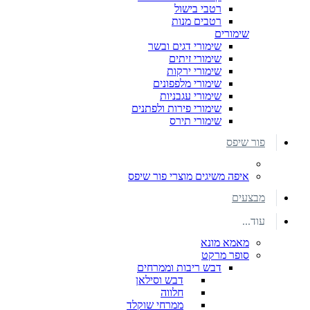
רטבי בישול
רטבים מנות
שימורים
שימורי דגים ובשר
שימורי זיתים
שימורי ירקות
שימורי מלפפונים
שימורי עגבניות
שימורי פירות ולפתנים
שימורי תירס
פור שיפס
איפה משיגים מוצרי פור שיפס
מבצעים
עוד...
מאמא מונא
סופר מרקט
דבש ריבות וממרחים
דבש וסילאן
חלווה
ממרחי שוקלד