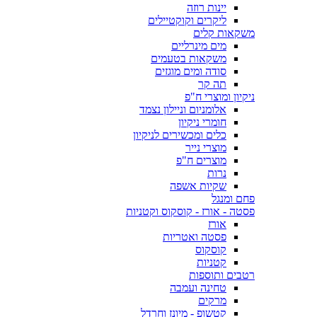
יינות רוזה
ליקרים וקוקטיילים
משקאות קלים
מים מינרליים
משקאות בטעמים
סודה ומים מוגזים
תה קר
ניקיון ומוצרי ח"פ
אלומניום וניילון נצמד
חומרי ניקיון
כלים ומכשירים לניקיון
מוצרי נייר
מוצרים ח"פ
נרות
שקיות אשפה
פחם ומנגל
פסטה - אורז - קוסקוס וקטניות
אורז
פסטה ואטריות
קוסקוס
קטניות
רטבים ותוספות
טחינה ועמבה
מרקים
קטשופ - מיונז וחרדל