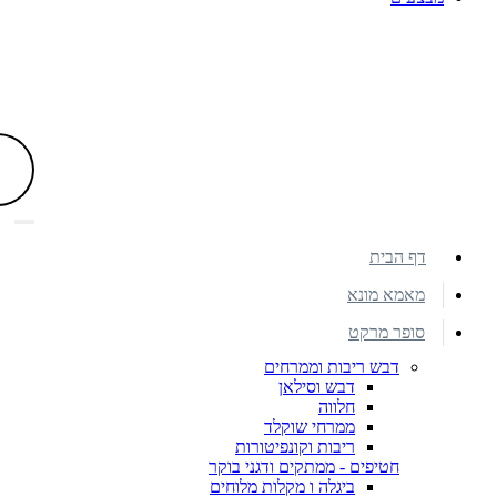
דף הבית
מאמא מונא
סופר מרקט
דבש ריבות וממרחים
דבש וסילאן
חלווה
ממרחי שוקלד
ריבות וקונפיטורות
חטיפים - ממתקים ודגני בוקר
ביגלה ו מקלות מלוחים