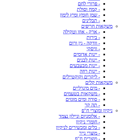
- פרורי לחם
- קמח וסולת
- שמן חומץ ומיץ לימון
- תבלינים
משקאות חריפים
- ארק - אוזו וטקילה
- בירות
- וודקה - גין ורום
- וויסקי
- יינות אדומים
- יינות לבנים
- יינות מבעבעים
- יינות רוזה
- ליקרים וקוקטיילים
משקאות קלים
- מים מינרליים
- משקאות בטעמים
- סודה ומים מוגזים
- תה קר
ניקיון ומוצרי ח"פ
- אלומניום וניילון נצמד
- חומרי ניקיון
- כלים ומכשירים לניקיון
- מוצרי נייר
- מוצרים ח"פ