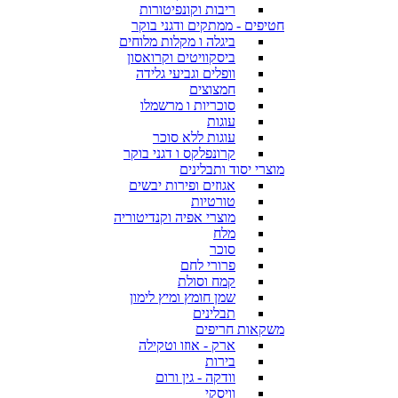
ריבות וקונפיטורות
חטיפים - ממתקים ודגני בוקר
ביגלה ו מקלות מלוחים
ביסקוויטים וקרואסון
וופלים וגביעי גלידה
חמצוצים
סוכריות ו מרשמלו
עוגות
עוגות ללא סוכר
קרונפלקס ו דגני בוקר
מוצרי יסוד ותבלינים
אגוזים ופירות יבשים
טורטיות
מוצרי אפיה וקנדיטוריה
מלח
סוכר
פרורי לחם
קמח וסולת
שמן חומץ ומיץ לימון
תבלינים
משקאות חריפים
ארק - אוזו וטקילה
בירות
וודקה - גין ורום
וויסקי