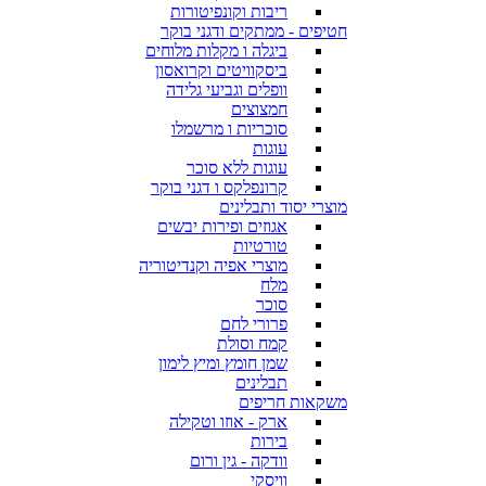
ריבות וקונפיטורות
חטיפים - ממתקים ודגני בוקר
ביגלה ו מקלות מלוחים
ביסקוויטים וקרואסון
וופלים וגביעי גלידה
חמצוצים
סוכריות ו מרשמלו
עוגות
עוגות ללא סוכר
קרונפלקס ו דגני בוקר
מוצרי יסוד ותבלינים
אגוזים ופירות יבשים
טורטיות
מוצרי אפיה וקנדיטוריה
מלח
סוכר
פרורי לחם
קמח וסולת
שמן חומץ ומיץ לימון
תבלינים
משקאות חריפים
ארק - אוזו וטקילה
בירות
וודקה - גין ורום
וויסקי