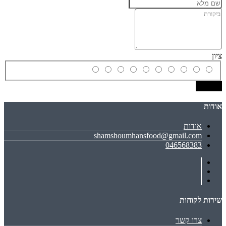
ציון
שמירה
אודות
אודות
shamshoumhansfood@gmail.com
046568383
שירות לקוחות
צרו קשר