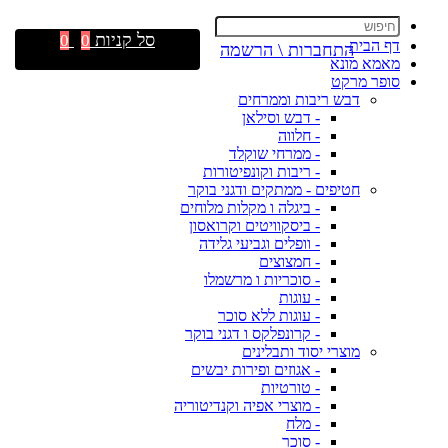
סל קניות
0
0
דף הבית
התחברות \ הרשמה
מאמא מונא
סופר מרקט
דבש ריבות וממרחים
- דבש וסילאן
- חלווה
- ממרחי שוקלד
- ריבות וקונפיטורות
חטיפים - ממתקים ודגני בוקר
- ביגלה ו מקלות מלוחים
- ביסקוויטים וקרואסון
- וופלים וגביעי גלידה
- חמצוצים
- סוכריות ו מרשמלו
- עוגות
- עוגות ללא סוכר
- קרונפלקס ו דגני בוקר
מוצרי יסוד ותבלינים
- אגוזים ופירות יבשים
- טורטיות
- מוצרי אפיה וקנדיטוריה
- מלח
- סוכר