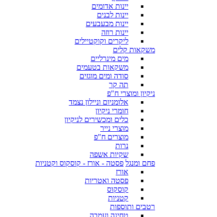
יינות אדומים
יינות לבנים
יינות מבעבעים
יינות רוזה
ליקרים וקוקטיילים
משקאות קלים
מים מינרליים
משקאות בטעמים
סודה ומים מוגזים
תה קר
ניקיון ומוצרי ח"פ
אלומניום וניילון נצמד
חומרי ניקיון
כלים ומכשירים לניקיון
מוצרי נייר
מוצרים ח"פ
נרות
שקיות אשפה
פחם ומנגל
פסטה - אורז - קוסקוס וקטניות
אורז
פסטה ואטריות
קוסקוס
קטניות
רטבים ותוספות
טחינה ועמבה