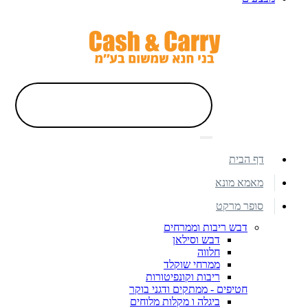
דף הבית
מאמא מונא
סופר מרקט
דבש ריבות וממרחים
דבש וסילאן
חלווה
ממרחי שוקלד
ריבות וקונפיטורות
חטיפים - ממתקים ודגני בוקר
ביגלה ו מקלות מלוחים