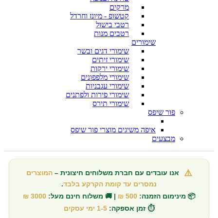
מרקים
קטשופ - מיונז וחרדל
רטבי בישול
רטבים מנות
שימורים
שימורי דגים ובשר
שימורי זיתים
שימורי ירקות
שימורי מלפפונים
שימורי עגבניות
שימורי פירות ולפתנים
שימורי תירס
פור שיפס
איפה משיגים מוצרי פור שיפס
מבצעים
⚠️
אנו עובדים עם חברת משלוחים חיצונית –
המוצרים
נמסרים עד קומת הקרקע בלבד
.
📦 מינימום הזמנה:
500 ₪
| 🚚 משלוח חינם מעל:
3000 ₪
⏱️ זמן אספקה:
1-5 ימי עסקים