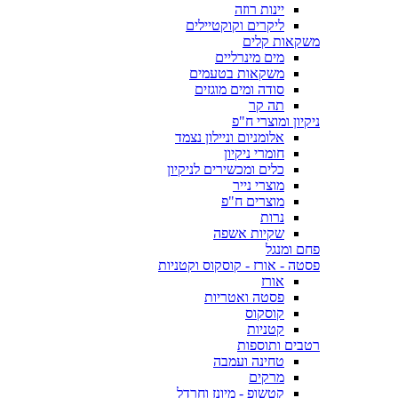
יינות רוזה
ליקרים וקוקטיילים
משקאות קלים
מים מינרליים
משקאות בטעמים
סודה ומים מוגזים
תה קר
ניקיון ומוצרי ח"פ
אלומניום וניילון נצמד
חומרי ניקיון
כלים ומכשירים לניקיון
מוצרי נייר
מוצרים ח"פ
נרות
שקיות אשפה
פחם ומנגל
פסטה - אורז - קוסקוס וקטניות
אורז
פסטה ואטריות
קוסקוס
קטניות
רטבים ותוספות
טחינה ועמבה
מרקים
קטשופ - מיונז וחרדל