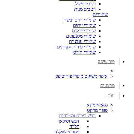
רטבי בישול
רטבים מנות
שימורים
שימורי דגים ובשר
שימורי זיתים
שימורי ירקות
שימורי מלפפונים
שימורי עגבניות
שימורי פירות ולפתנים
שימורי תירס
פור שיפס
איפה משיגים מוצרי פור שיפס
מבצעים
עוד...
מאמא מונא
סופר מרקט
דבש ריבות וממרחים
דבש וסילאן
חלווה
ממרחי שוקלד