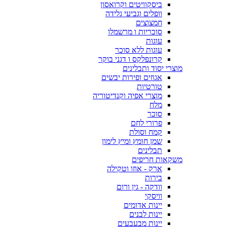
ביסקוויטים וקרואסון
וופלים וגביעי גלידה
חמצוצים
סוכריות ו מרשמלו
עוגות
עוגות ללא סוכר
קרונפלקס ו דגני בוקר
מוצרי יסוד ותבלינים
אגוזים ופירות יבשים
טורטיות
מוצרי אפיה וקנדיטוריה
מלח
סוכר
פרורי לחם
קמח וסולת
שמן חומץ ומיץ לימון
תבלינים
משקאות חריפים
ארק - אוזו וטקילה
בירות
וודקה - גין ורום
וויסקי
יינות אדומים
יינות לבנים
יינות מבעבעים