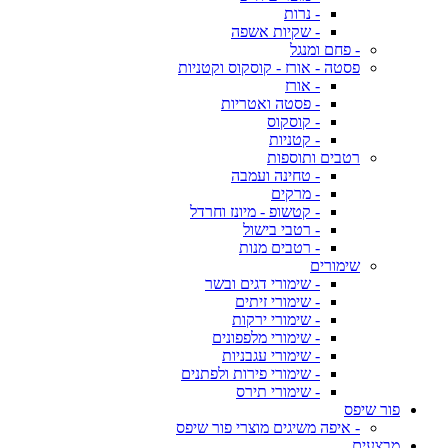
- נרות
- שקיות אשפה
- פחם ומנגל
פסטה - אורז - קוסקוס וקטניות
- אורז
- פסטה ואטריות
- קוסקוס
- קטניות
רטבים ותוספות
- טחינה ועמבה
- מרקים
- קטשופ - מיונז וחרדל
- רטבי בישול
- רטבים מנות
שימורים
- שימורי דגים ובשר
- שימורי זיתים
- שימורי ירקות
- שימורי מלפפונים
- שימורי עגבניות
- שימורי פירות ולפתנים
- שימורי תירס
פור שיפס
- איפה משיגים מוצרי פור שיפס
מבצעים