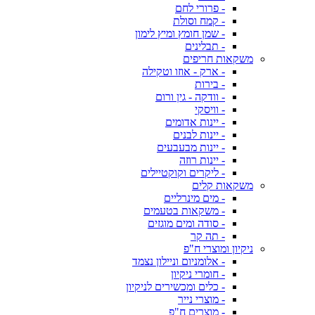
- פרורי לחם
- קמח וסולת
- שמן חומץ ומיץ לימון
- תבלינים
משקאות חריפים
- ארק - אוזו וטקילה
- בירות
- וודקה - גין ורום
- וויסקי
- יינות אדומים
- יינות לבנים
- יינות מבעבעים
- יינות רוזה
- ליקרים וקוקטיילים
משקאות קלים
- מים מינרליים
- משקאות בטעמים
- סודה ומים מוגזים
- תה קר
ניקיון ומוצרי ח"פ
- אלומניום וניילון נצמד
- חומרי ניקיון
- כלים ומכשירים לניקיון
- מוצרי נייר
- מוצרים ח"פ