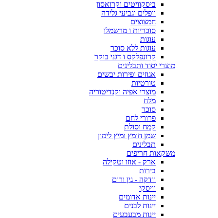
ביסקוויטים וקרואסון
וופלים וגביעי גלידה
חמצוצים
סוכריות ו מרשמלו
עוגות
עוגות ללא סוכר
קרונפלקס ו דגני בוקר
מוצרי יסוד ותבלינים
אגוזים ופירות יבשים
טורטיות
מוצרי אפיה וקנדיטוריה
מלח
סוכר
פרורי לחם
קמח וסולת
שמן חומץ ומיץ לימון
תבלינים
משקאות חריפים
ארק - אוזו וטקילה
בירות
וודקה - גין ורום
וויסקי
יינות אדומים
יינות לבנים
יינות מבעבעים