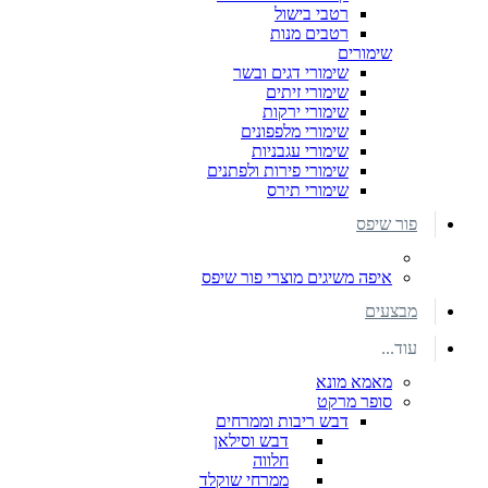
רטבי בישול
רטבים מנות
שימורים
שימורי דגים ובשר
שימורי זיתים
שימורי ירקות
שימורי מלפפונים
שימורי עגבניות
שימורי פירות ולפתנים
שימורי תירס
פור שיפס
איפה משיגים מוצרי פור שיפס
מבצעים
עוד...
מאמא מונא
סופר מרקט
דבש ריבות וממרחים
דבש וסילאן
חלווה
ממרחי שוקלד