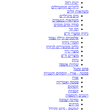
יינות רוזה
ליקרים וקוקטיילים
משקאות קלים
מים מינרליים
משקאות בטעמים
סודה ומים מוגזים
תה קר
ניקיון ומוצרי ח"פ
אלומניום וניילון נצמד
חומרי ניקיון
כלים ומכשירים לניקיון
מוצרי נייר
מוצרים ח"פ
נרות
שקיות אשפה
פחם ומנגל
פסטה - אורז - קוסקוס וקטניות
אורז
פסטה ואטריות
קוסקוס
קטניות
רטבים ותוספות
טחינה ועמבה
מרקים
קטשופ - מיונז וחרדל