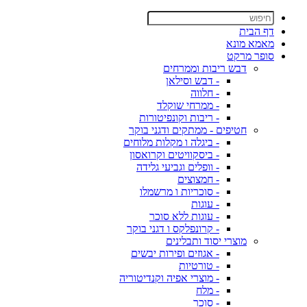
דף הבית
מאמא מונא
סופר מרקט
דבש ריבות וממרחים
- דבש וסילאן
- חלווה
- ממרחי שוקלד
- ריבות וקונפיטורות
חטיפים - ממתקים ודגני בוקר
- ביגלה ו מקלות מלוחים
- ביסקוויטים וקרואסון
- וופלים וגביעי גלידה
- חמצוצים
- סוכריות ו מרשמלו
- עוגות
- עוגות ללא סוכר
- קרונפלקס ו דגני בוקר
מוצרי יסוד ותבלינים
- אגוזים ופירות יבשים
- טורטיות
- מוצרי אפיה וקנדיטוריה
- מלח
- סוכר