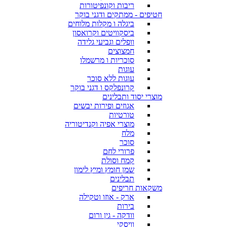
ריבות וקונפיטורות
חטיפים - ממתקים ודגני בוקר
ביגלה ו מקלות מלוחים
ביסקוויטים וקרואסון
וופלים וגביעי גלידה
חמצוצים
סוכריות ו מרשמלו
עוגות
עוגות ללא סוכר
קרונפלקס ו דגני בוקר
מוצרי יסוד ותבלינים
אגוזים ופירות יבשים
טורטיות
מוצרי אפיה וקנדיטוריה
מלח
סוכר
פרורי לחם
קמח וסולת
שמן חומץ ומיץ לימון
תבלינים
משקאות חריפים
ארק - אוזו וטקילה
בירות
וודקה - גין ורום
וויסקי