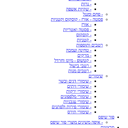
- נרות
- שקיות אשפה
- פחם ומנגל
פסטה - אורז - קוסקוס וקטניות
- אורז
- פסטה ואטריות
- קוסקוס
- קטניות
רטבים ותוספות
- טחינה ועמבה
- מרקים
- קטשופ - מיונז וחרדל
- רטבי בישול
- רטבים מנות
שימורים
- שימורי דגים ובשר
- שימורי זיתים
- שימורי ירקות
- שימורי מלפפונים
- שימורי עגבניות
- שימורי פירות ולפתנים
- שימורי תירס
פור שיפס
- איפה משיגים מוצרי פור שיפס
מבצעים