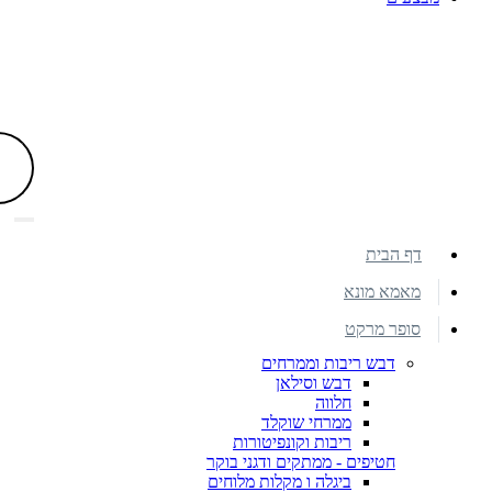
דף הבית
מאמא מונא
סופר מרקט
דבש ריבות וממרחים
דבש וסילאן
חלווה
ממרחי שוקלד
ריבות וקונפיטורות
חטיפים - ממתקים ודגני בוקר
ביגלה ו מקלות מלוחים