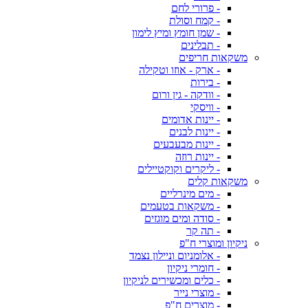
- פרורי לחם
- קמח וסולת
- שמן חומץ ומיץ לימון
- תבלינים
משקאות חריפים
- ארק - אוזו וטקילה
- בירות
- וודקה - גין ורום
- וויסקי
- יינות אדומים
- יינות לבנים
- יינות מבעבעים
- יינות רוזה
- ליקרים וקוקטיילים
משקאות קלים
- מים מינרליים
- משקאות בטעמים
- סודה ומים מוגזים
- תה קר
ניקיון ומוצרי ח"פ
- אלומניום וניילון נצמד
- חומרי ניקיון
- כלים ומכשירים לניקיון
- מוצרי נייר
- מוצרים ח"פ