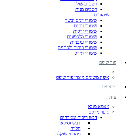
רטבי בישול
רטבים מנות
שימורים
שימורי דגים ובשר
שימורי זיתים
שימורי ירקות
שימורי מלפפונים
שימורי עגבניות
שימורי פירות ולפתנים
שימורי תירס
פור שיפס
איפה משיגים מוצרי פור שיפס
מבצעים
עוד...
מאמא מונא
סופר מרקט
דבש ריבות וממרחים
דבש וסילאן
חלווה
ממרחי שוקלד