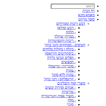
דף הבית
מאמא מונא
סופר מרקט
דבש ריבות וממרחים
- דבש וסילאן
- חלווה
- ממרחי שוקלד
- ריבות וקונפיטורות
חטיפים - ממתקים ודגני בוקר
- ביגלה ו מקלות מלוחים
- ביסקוויטים וקרואסון
- וופלים וגביעי גלידה
- חמצוצים
- סוכריות ו מרשמלו
- עוגות
- עוגות ללא סוכר
- קרונפלקס ו דגני בוקר
מוצרי יסוד ותבלינים
- אגוזים ופירות יבשים
- טורטיות
- מוצרי אפיה וקנדיטוריה
- מלח
- סוכר