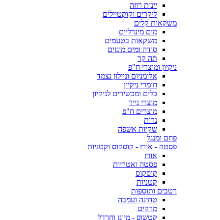
יינות רוזה
ליקרים וקוקטיילים
משקאות קלים
מים מינרליים
משקאות בטעמים
סודה ומים מוגזים
תה קר
ניקיון ומוצרי ח"פ
אלומניום וניילון נצמד
חומרי ניקיון
כלים ומכשירים לניקיון
מוצרי נייר
מוצרים ח"פ
נרות
שקיות אשפה
פחם ומנגל
פסטה - אורז - קוסקוס וקטניות
אורז
פסטה ואטריות
קוסקוס
קטניות
רטבים ותוספות
טחינה ועמבה
מרקים
קטשופ - מיונז וחרדל