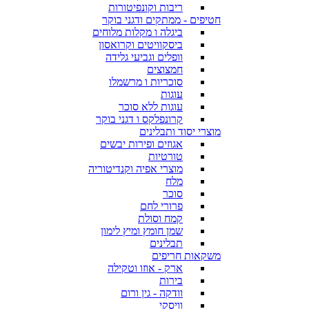
ריבות וקונפיטורות
חטיפים - ממתקים ודגני בוקר
ביגלה ו מקלות מלוחים
ביסקוויטים וקרואסון
וופלים וגביעי גלידה
חמצוצים
סוכריות ו מרשמלו
עוגות
עוגות ללא סוכר
קרונפלקס ו דגני בוקר
מוצרי יסוד ותבלינים
אגוזים ופירות יבשים
טורטיות
מוצרי אפיה וקנדיטוריה
מלח
סוכר
פרורי לחם
קמח וסולת
שמן חומץ ומיץ לימון
תבלינים
משקאות חריפים
ארק - אוזו וטקילה
בירות
וודקה - גין ורום
וויסקי