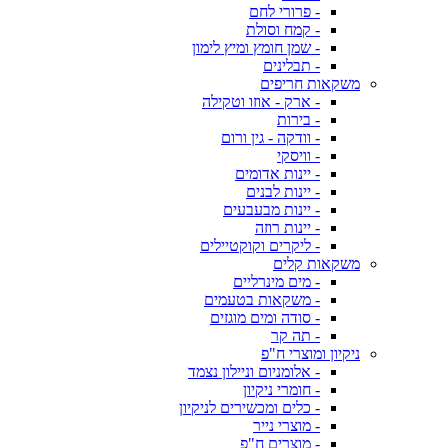
- פרורי לחם
- קמח וסולת
- שמן חומץ ומיץ לימון
- תבלינים
משקאות חריפים
- ארק - אוזו וטקילה
- בירות
- וודקה - גין ורום
- וויסקי
- יינות אדומים
- יינות לבנים
- יינות מבעבעים
- יינות רוזה
- ליקרים וקוקטיילים
משקאות קלים
- מים מינרליים
- משקאות בטעמים
- סודה ומים מוגזים
- תה קר
ניקיון ומוצרי ח"פ
- אלומניום וניילון נצמד
- חומרי ניקיון
- כלים ומכשירים לניקיון
- מוצרי נייר
- מוצרים ח"פ