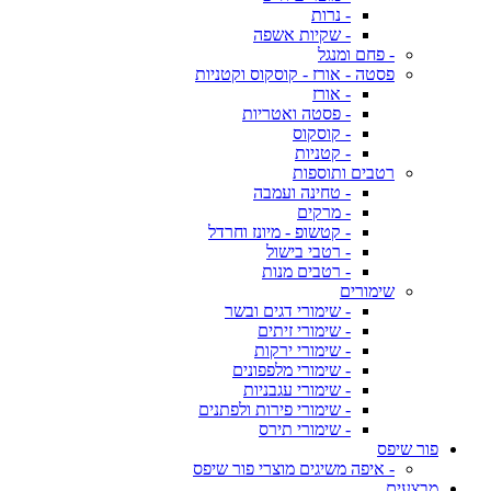
- נרות
- שקיות אשפה
- פחם ומנגל
פסטה - אורז - קוסקוס וקטניות
- אורז
- פסטה ואטריות
- קוסקוס
- קטניות
רטבים ותוספות
- טחינה ועמבה
- מרקים
- קטשופ - מיונז וחרדל
- רטבי בישול
- רטבים מנות
שימורים
- שימורי דגים ובשר
- שימורי זיתים
- שימורי ירקות
- שימורי מלפפונים
- שימורי עגבניות
- שימורי פירות ולפתנים
- שימורי תירס
פור שיפס
- איפה משיגים מוצרי פור שיפס
מבצעים