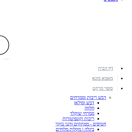
דף הבית
מאמא מונא
סופר מרקט
דבש ריבות וממרחים
דבש וסילאן
חלווה
ממרחי שוקלד
ריבות וקונפיטורות
חטיפים - ממתקים ודגני בוקר
ביגלה ו מקלות מלוחים