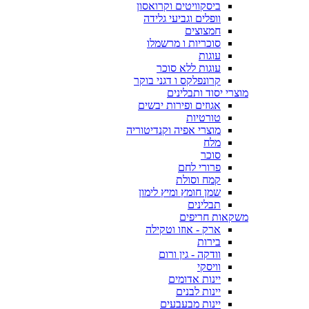
ביסקוויטים וקרואסון
וופלים וגביעי גלידה
חמצוצים
סוכריות ו מרשמלו
עוגות
עוגות ללא סוכר
קרונפלקס ו דגני בוקר
מוצרי יסוד ותבלינים
אגוזים ופירות יבשים
טורטיות
מוצרי אפיה וקנדיטוריה
מלח
סוכר
פרורי לחם
קמח וסולת
שמן חומץ ומיץ לימון
תבלינים
משקאות חריפים
ארק - אוזו וטקילה
בירות
וודקה - גין ורום
וויסקי
יינות אדומים
יינות לבנים
יינות מבעבעים