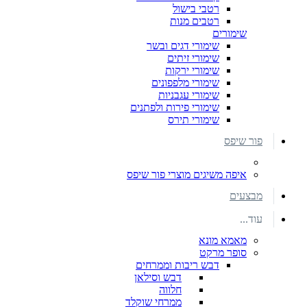
רטבי בישול
רטבים מנות
שימורים
שימורי דגים ובשר
שימורי זיתים
שימורי ירקות
שימורי מלפפונים
שימורי עגבניות
שימורי פירות ולפתנים
שימורי תירס
פור שיפס
איפה משיגים מוצרי פור שיפס
מבצעים
עוד...
מאמא מונא
סופר מרקט
דבש ריבות וממרחים
דבש וסילאן
חלווה
ממרחי שוקלד