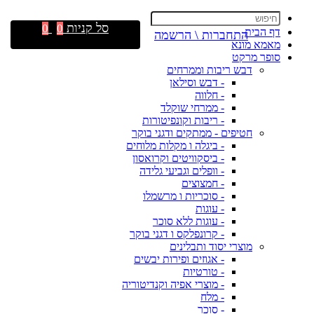
סל קניות
0
0
דף הבית
התחברות \ הרשמה
מאמא מונא
סופר מרקט
דבש ריבות וממרחים
- דבש וסילאן
- חלווה
- ממרחי שוקלד
- ריבות וקונפיטורות
חטיפים - ממתקים ודגני בוקר
- ביגלה ו מקלות מלוחים
- ביסקוויטים וקרואסון
- וופלים וגביעי גלידה
- חמצוצים
- סוכריות ו מרשמלו
- עוגות
- עוגות ללא סוכר
- קרונפלקס ו דגני בוקר
מוצרי יסוד ותבלינים
- אגוזים ופירות יבשים
- טורטיות
- מוצרי אפיה וקנדיטוריה
- מלח
- סוכר