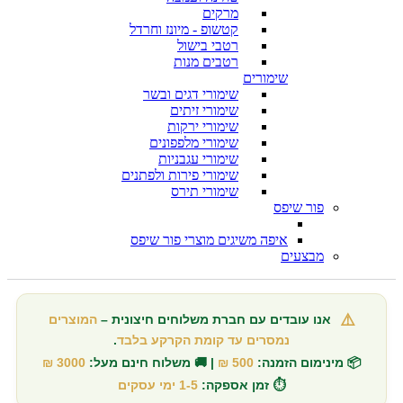
מרקים
קטשופ - מיונז וחרדל
רטבי בישול
רטבים מנות
שימורים
שימורי דגים ובשר
שימורי זיתים
שימורי ירקות
שימורי מלפפונים
שימורי עגבניות
שימורי פירות ולפתנים
שימורי תירס
פור שיפס
איפה משיגים מוצרי פור שיפס
מבצעים
⚠️
אנו עובדים עם חברת משלוחים חיצונית –
המוצרים
נמסרים עד קומת הקרקע בלבד
.
📦 מינימום הזמנה:
500 ₪
| 🚚 משלוח חינם מעל:
3000 ₪
⏱️ זמן אספקה:
1-5 ימי עסקים