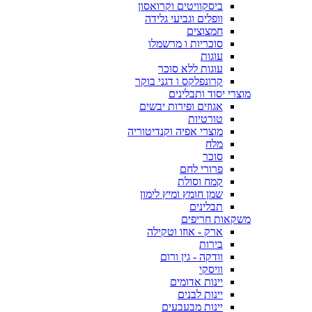
ביסקוויטים וקרואסון
וופלים וגביעי גלידה
חמצוצים
סוכריות ו מרשמלו
עוגות
עוגות ללא סוכר
קרונפלקס ו דגני בוקר
מוצרי יסוד ותבלינים
אגוזים ופירות יבשים
טורטיות
מוצרי אפיה וקנדיטוריה
מלח
סוכר
פרורי לחם
קמח וסולת
שמן חומץ ומיץ לימון
תבלינים
משקאות חריפים
ארק - אוזו וטקילה
בירות
וודקה - גין ורום
וויסקי
יינות אדומים
יינות לבנים
יינות מבעבעים