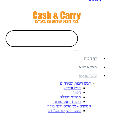
דף הבית
מאמא מונא
סופר מרקט
דבש ריבות וממרחים
דבש וסילאן
חלווה
ממרחי שוקלד
ריבות וקונפיטורות
חטיפים - ממתקים ודגני בוקר
ביגלה ו מקלות מלוחים