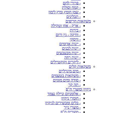
- פרורי לחם
- קמח וסולת
- שמן חומץ ומיץ לימון
- תבלינים
משקאות חריפים
- ארק - אוזו וטקילה
- בירות
- וודקה - גין ורום
- וויסקי
- יינות אדומים
- יינות לבנים
- יינות מבעבעים
- יינות רוזה
- ליקרים וקוקטיילים
משקאות קלים
- מים מינרליים
- משקאות בטעמים
- סודה ומים מוגזים
- תה קר
ניקיון ומוצרי ח"פ
- אלומניום וניילון נצמד
- חומרי ניקיון
- כלים ומכשירים לניקיון
- מוצרי נייר
- מוצרים ח"פ