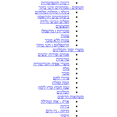
ריבות וקונפיטורות
חטיפים - ממתקים ודגני בוקר
ביגלה ו מקלות מלוחים
ביסקוויטים וקרואסון
וופלים וגביעי גלידה
חמצוצים
סוכריות ו מרשמלו
עוגות
עוגות ללא סוכר
קרונפלקס ו דגני בוקר
מוצרי יסוד ותבלינים
אגוזים ופירות יבשים
טורטיות
מוצרי אפיה וקנדיטוריה
מלח
סוכר
פרורי לחם
קמח וסולת
שמן חומץ ומיץ לימון
תבלינים
משקאות חריפים
ארק - אוזו וטקילה
בירות
וודקה - גין ורום
וויסקי