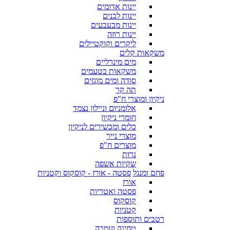
יינות אדומים
יינות לבנים
יינות מבעבעים
יינות רוזה
ליקרים וקוקטיילים
משקאות קלים
מים מינרליים
משקאות בטעמים
סודה ומים מוגזים
תה קר
ניקיון ומוצרי ח"פ
אלומניום וניילון נצמד
חומרי ניקיון
כלים ומכשירים לניקיון
מוצרי נייר
מוצרים ח"פ
נרות
שקיות אשפה
פחם ומנגל
פסטה - אורז - קוסקוס וקטניות
אורז
פסטה ואטריות
קוסקוס
קטניות
רטבים ותוספות
טחינה ועמבה