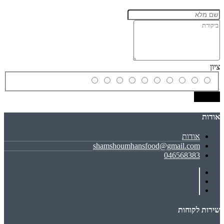
ציון
שמירה
אודות
אודות
shamshoumhansfood@gmail.com
046568383
שירות לקוחות