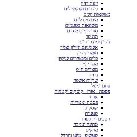
יינות רוזה
ליקרים וקוקטיילים
משקאות קלים
מים מינרליים
משקאות בטעמים
סודה ומים מוגזים
תה קר
ניקיון ומוצרי ח"פ
אלומניום וניילון נצמד
חומרי ניקיון
כלים ומכשירים לניקיון
מוצרי נייר
מוצרים ח"פ
נרות
שקיות אשפה
פחם ומנגל
פסטה - אורז - קוסקוס וקטניות
אורז
פסטה ואטריות
קוסקוס
קטניות
רטבים ותוספות
טחינה ועמבה
מרקים
קטשופ - מיונז וחרדל