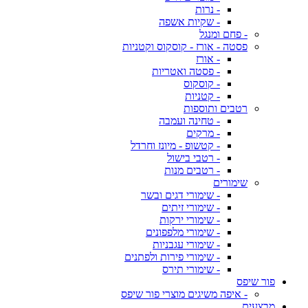
- נרות
- שקיות אשפה
- פחם ומנגל
פסטה - אורז - קוסקוס וקטניות
- אורז
- פסטה ואטריות
- קוסקוס
- קטניות
רטבים ותוספות
- טחינה ועמבה
- מרקים
- קטשופ - מיונז וחרדל
- רטבי בישול
- רטבים מנות
שימורים
- שימורי דגים ובשר
- שימורי זיתים
- שימורי ירקות
- שימורי מלפפונים
- שימורי עגבניות
- שימורי פירות ולפתנים
- שימורי תירס
פור שיפס
- איפה משיגים מוצרי פור שיפס
מבצעים