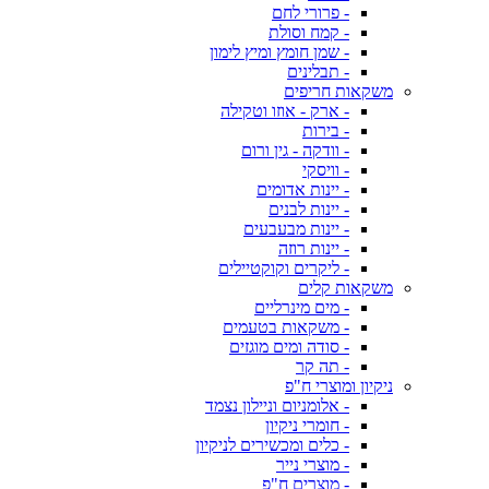
- פרורי לחם
- קמח וסולת
- שמן חומץ ומיץ לימון
- תבלינים
משקאות חריפים
- ארק - אוזו וטקילה
- בירות
- וודקה - גין ורום
- וויסקי
- יינות אדומים
- יינות לבנים
- יינות מבעבעים
- יינות רוזה
- ליקרים וקוקטיילים
משקאות קלים
- מים מינרליים
- משקאות בטעמים
- סודה ומים מוגזים
- תה קר
ניקיון ומוצרי ח"פ
- אלומניום וניילון נצמד
- חומרי ניקיון
- כלים ומכשירים לניקיון
- מוצרי נייר
- מוצרים ח"פ