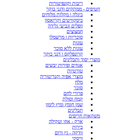
ריבות וקונפיטורות
חטיפים - ממתקים ודגני בוקר
ביגלה ו מקלות מלוחים
ביסקוויטים וקרואסון
וופלים וגביעי גלידה
חמצוצים
סוכריות ו מרשמלו
עוגות
עוגות ללא סוכר
קרונפלקס ו דגני בוקר
מוצרי יסוד ותבלינים
אגוזים ופירות יבשים
טורטיות
מוצרי אפיה וקנדיטוריה
מלח
סוכר
פרורי לחם
קמח וסולת
שמן חומץ ומיץ לימון
תבלינים
משקאות חריפים
ארק - אוזו וטקילה
בירות
וודקה - גין ורום
וויסקי