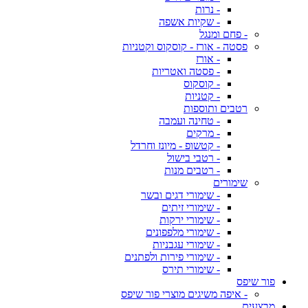
- נרות
- שקיות אשפה
- פחם ומנגל
פסטה - אורז - קוסקוס וקטניות
- אורז
- פסטה ואטריות
- קוסקוס
- קטניות
רטבים ותוספות
- טחינה ועמבה
- מרקים
- קטשופ - מיונז וחרדל
- רטבי בישול
- רטבים מנות
שימורים
- שימורי דגים ובשר
- שימורי זיתים
- שימורי ירקות
- שימורי מלפפונים
- שימורי עגבניות
- שימורי פירות ולפתנים
- שימורי תירס
פור שיפס
- איפה משיגים מוצרי פור שיפס
מבצעים