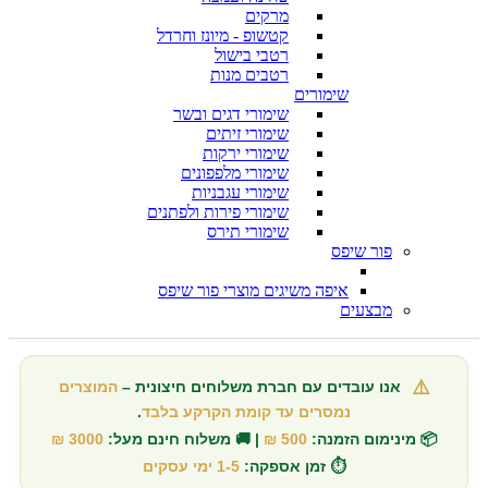
מרקים
קטשופ - מיונז וחרדל
רטבי בישול
רטבים מנות
שימורים
שימורי דגים ובשר
שימורי זיתים
שימורי ירקות
שימורי מלפפונים
שימורי עגבניות
שימורי פירות ולפתנים
שימורי תירס
פור שיפס
איפה משיגים מוצרי פור שיפס
מבצעים
⚠️
אנו עובדים עם חברת משלוחים חיצונית –
המוצרים
נמסרים עד קומת הקרקע בלבד
.
📦 מינימום הזמנה:
500 ₪
| 🚚 משלוח חינם מעל:
3000 ₪
⏱️ זמן אספקה:
1-5 ימי עסקים