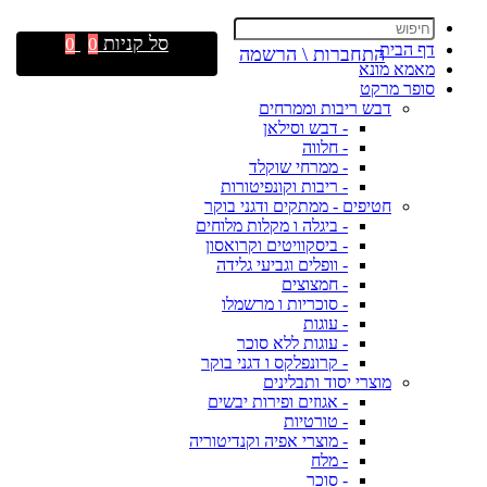
סל קניות
0
0
דף הבית
התחברות \ הרשמה
מאמא מונא
סופר מרקט
דבש ריבות וממרחים
- דבש וסילאן
- חלווה
- ממרחי שוקלד
- ריבות וקונפיטורות
חטיפים - ממתקים ודגני בוקר
- ביגלה ו מקלות מלוחים
- ביסקוויטים וקרואסון
- וופלים וגביעי גלידה
- חמצוצים
- סוכריות ו מרשמלו
- עוגות
- עוגות ללא סוכר
- קרונפלקס ו דגני בוקר
מוצרי יסוד ותבלינים
- אגוזים ופירות יבשים
- טורטיות
- מוצרי אפיה וקנדיטוריה
- מלח
- סוכר