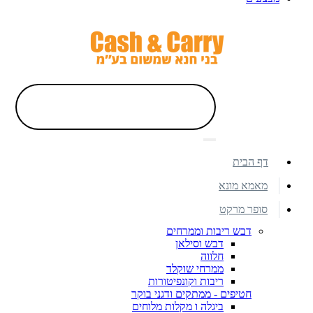
דף הבית
מאמא מונא
סופר מרקט
דבש ריבות וממרחים
דבש וסילאן
חלווה
ממרחי שוקלד
ריבות וקונפיטורות
חטיפים - ממתקים ודגני בוקר
ביגלה ו מקלות מלוחים