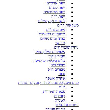
יינות אדומים
יינות לבנים
יינות מבעבעים
יינות רוזה
ליקרים וקוקטיילים
משקאות קלים
מים מינרליים
משקאות בטעמים
סודה ומים מוגזים
תה קר
ניקיון ומוצרי ח"פ
אלומניום וניילון נצמד
חומרי ניקיון
כלים ומכשירים לניקיון
מוצרי נייר
מוצרים ח"פ
נרות
שקיות אשפה
פחם ומנגל
פסטה - אורז - קוסקוס וקטניות
אורז
פסטה ואטריות
קוסקוס
קטניות
רטבים ותוספות
טחינה ועמבה