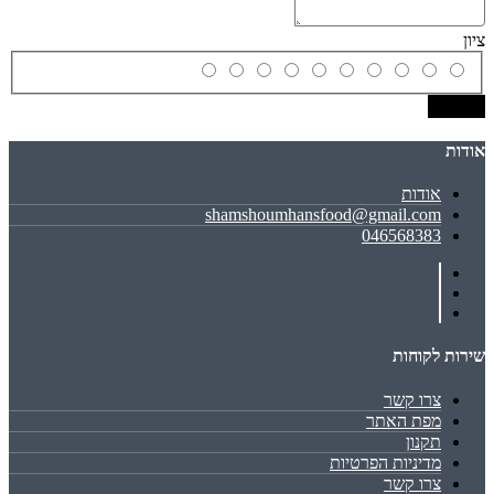
ציון
שמירה
אודות
אודות
shamshoumhansfood@gmail.com
046568383
שירות לקוחות
צרו קשר
מפת האתר
תקנון
מדיניות הפרטיות
צרו קשר