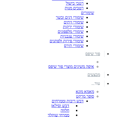
רטבי בישול
רטבים מנות
שימורים
שימורי דגים ובשר
שימורי זיתים
שימורי ירקות
שימורי מלפפונים
שימורי עגבניות
שימורי פירות ולפתנים
שימורי תירס
פור שיפס
איפה משיגים מוצרי פור שיפס
מבצעים
עוד...
מאמא מונא
סופר מרקט
דבש ריבות וממרחים
דבש וסילאן
חלווה
ממרחי שוקלד