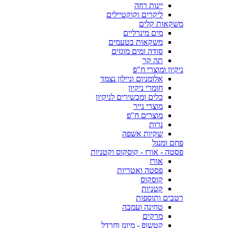
יינות רוזה
ליקרים וקוקטיילים
משקאות קלים
מים מינרליים
משקאות בטעמים
סודה ומים מוגזים
תה קר
ניקיון ומוצרי ח"פ
אלומניום וניילון נצמד
חומרי ניקיון
כלים ומכשירים לניקיון
מוצרי נייר
מוצרים ח"פ
נרות
שקיות אשפה
פחם ומנגל
פסטה - אורז - קוסקוס וקטניות
אורז
פסטה ואטריות
קוסקוס
קטניות
רטבים ותוספות
טחינה ועמבה
מרקים
קטשופ - מיונז וחרדל