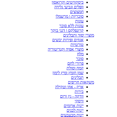
ביסקוויטים וקרואסון
וופלים וגביעי גלידה
חמצוצים
סוכריות ו מרשמלו
עוגות
עוגות ללא סוכר
קרונפלקס ו דגני בוקר
מוצרי יסוד ותבלינים
אגוזים ופירות יבשים
טורטיות
מוצרי אפיה וקנדיטוריה
מלח
סוכר
פרורי לחם
קמח וסולת
שמן חומץ ומיץ לימון
תבלינים
משקאות חריפים
ארק - אוזו וטקילה
בירות
וודקה - גין ורום
וויסקי
יינות אדומים
יינות לבנים
יינות מבעבעים