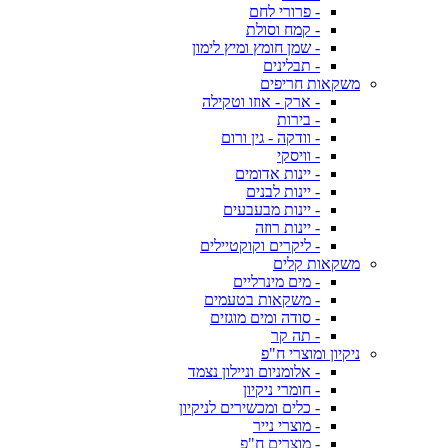
- פרורי לחם
- קמח וסולת
- שמן חומץ ומיץ לימון
- תבלינים
משקאות חריפים
- ארק - אוזו וטקילה
- בירות
- וודקה - גין ורום
- וויסקי
- יינות אדומים
- יינות לבנים
- יינות מבעבעים
- יינות רוזה
- ליקרים וקוקטיילים
משקאות קלים
- מים מינרליים
- משקאות בטעמים
- סודה ומים מוגזים
- תה קר
ניקיון ומוצרי ח"פ
- אלומניום וניילון נצמד
- חומרי ניקיון
- כלים ומכשירים לניקיון
- מוצרי נייר
- מוצרים ח"פ