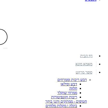
דף הבית
מאמא מונא
סופר מרקט
דבש ריבות וממרחים
דבש וסילאן
חלווה
ממרחי שוקלד
ריבות וקונפיטורות
חטיפים - ממתקים ודגני בוקר
ביגלה ו מקלות מלוחים