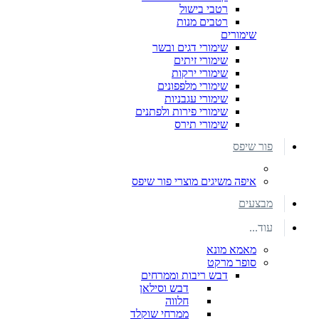
רטבי בישול
רטבים מנות
שימורים
שימורי דגים ובשר
שימורי זיתים
שימורי ירקות
שימורי מלפפונים
שימורי עגבניות
שימורי פירות ולפתנים
שימורי תירס
פור שיפס
איפה משיגים מוצרי פור שיפס
מבצעים
עוד...
מאמא מונא
סופר מרקט
דבש ריבות וממרחים
דבש וסילאן
חלווה
ממרחי שוקלד