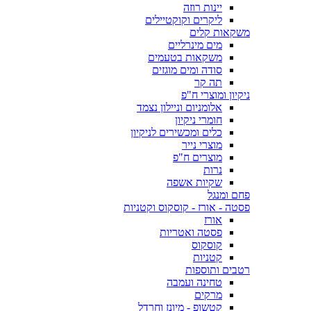
יינות רוזה
ליקרים וקוקטיילים
משקאות קלים
מים מינרליים
משקאות בטעמים
סודה ומים מוגזים
תה קר
ניקיון ומוצרי ח"פ
אלומניום וניילון נצמד
חומרי ניקיון
כלים ומכשירים לניקיון
מוצרי נייר
מוצרים ח"פ
נרות
שקיות אשפה
פחם ומנגל
פסטה - אורז - קוסקוס וקטניות
אורז
פסטה ואטריות
קוסקוס
קטניות
רטבים ותוספות
טחינה ועמבה
מרקים
קטשופ - מיונז וחרדל