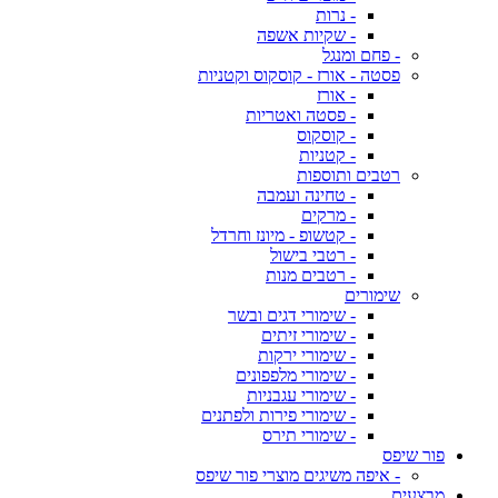
- נרות
- שקיות אשפה
- פחם ומנגל
פסטה - אורז - קוסקוס וקטניות
- אורז
- פסטה ואטריות
- קוסקוס
- קטניות
רטבים ותוספות
- טחינה ועמבה
- מרקים
- קטשופ - מיונז וחרדל
- רטבי בישול
- רטבים מנות
שימורים
- שימורי דגים ובשר
- שימורי זיתים
- שימורי ירקות
- שימורי מלפפונים
- שימורי עגבניות
- שימורי פירות ולפתנים
- שימורי תירס
פור שיפס
- איפה משיגים מוצרי פור שיפס
מבצעים