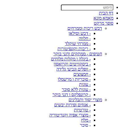
דף הבית
מאמא מונא
סופר מרקט
דבש ריבות וממרחים
- דבש וסילאן
- חלווה
- ממרחי שוקלד
- ריבות וקונפיטורות
חטיפים - ממתקים ודגני בוקר
- ביגלה ו מקלות מלוחים
- ביסקוויטים וקרואסון
- וופלים וגביעי גלידה
- חמצוצים
- סוכריות ו מרשמלו
- עוגות
- עוגות ללא סוכר
- קרונפלקס ו דגני בוקר
מוצרי יסוד ותבלינים
- אגוזים ופירות יבשים
- טורטיות
- מוצרי אפיה וקנדיטוריה
- מלח
- סוכר