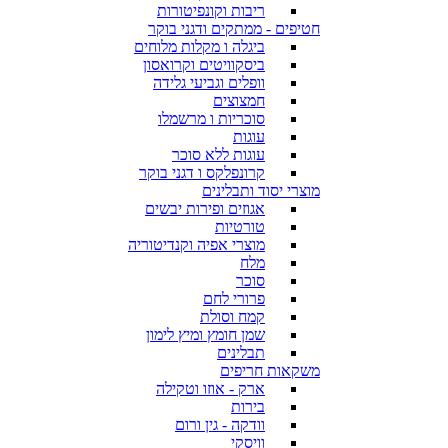
ריבות וקונפיטורות
חטיפים - ממתקים ודגני בוקר
ביגלה ו מקלות מלוחים
ביסקוויטים וקרואסון
וופלים וגביעי גלידה
חמצוצים
סוכריות ו מרשמלו
עוגות
עוגות ללא סוכר
קרונפלקס ו דגני בוקר
מוצרי יסוד ותבלינים
אגוזים ופירות יבשים
טורטיות
מוצרי אפיה וקנדיטוריה
מלח
סוכר
פרורי לחם
קמח וסולת
שמן חומץ ומיץ לימון
תבלינים
משקאות חריפים
ארק - אוזו וטקילה
בירות
וודקה - גין ורום
וויסקי