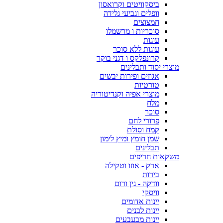
ביסקוויטים וקרואסון
וופלים וגביעי גלידה
חמצוצים
סוכריות ו מרשמלו
עוגות
עוגות ללא סוכר
קרונפלקס ו דגני בוקר
מוצרי יסוד ותבלינים
אגוזים ופירות יבשים
טורטיות
מוצרי אפיה וקנדיטוריה
מלח
סוכר
פרורי לחם
קמח וסולת
שמן חומץ ומיץ לימון
תבלינים
משקאות חריפים
ארק - אוזו וטקילה
בירות
וודקה - גין ורום
וויסקי
יינות אדומים
יינות לבנים
יינות מבעבעים