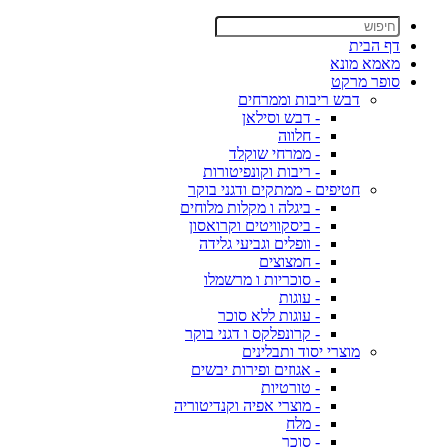
דף הבית
מאמא מונא
סופר מרקט
דבש ריבות וממרחים
- דבש וסילאן
- חלווה
- ממרחי שוקלד
- ריבות וקונפיטורות
חטיפים - ממתקים ודגני בוקר
- ביגלה ו מקלות מלוחים
- ביסקוויטים וקרואסון
- וופלים וגביעי גלידה
- חמצוצים
- סוכריות ו מרשמלו
- עוגות
- עוגות ללא סוכר
- קרונפלקס ו דגני בוקר
מוצרי יסוד ותבלינים
- אגוזים ופירות יבשים
- טורטיות
- מוצרי אפיה וקנדיטוריה
- מלח
- סוכר