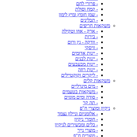
- פרורי לחם
- קמח וסולת
- שמן חומץ ומיץ לימון
- תבלינים
משקאות חריפים
- ארק - אוזו וטקילה
- בירות
- וודקה - גין ורום
- וויסקי
- יינות אדומים
- יינות לבנים
- יינות מבעבעים
- יינות רוזה
- ליקרים וקוקטיילים
משקאות קלים
- מים מינרליים
- משקאות בטעמים
- סודה ומים מוגזים
- תה קר
ניקיון ומוצרי ח"פ
- אלומניום וניילון נצמד
- חומרי ניקיון
- כלים ומכשירים לניקיון
- מוצרי נייר
- מוצרים ח"פ