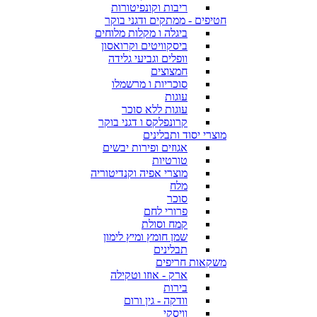
ריבות וקונפיטורות
חטיפים - ממתקים ודגני בוקר
ביגלה ו מקלות מלוחים
ביסקוויטים וקרואסון
וופלים וגביעי גלידה
חמצוצים
סוכריות ו מרשמלו
עוגות
עוגות ללא סוכר
קרונפלקס ו דגני בוקר
מוצרי יסוד ותבלינים
אגוזים ופירות יבשים
טורטיות
מוצרי אפיה וקנדיטוריה
מלח
סוכר
פרורי לחם
קמח וסולת
שמן חומץ ומיץ לימון
תבלינים
משקאות חריפים
ארק - אוזו וטקילה
בירות
וודקה - גין ורום
וויסקי