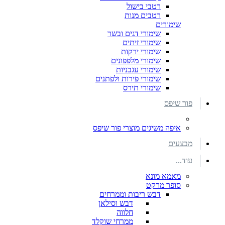
רטבי בישול
רטבים מנות
שימורים
שימורי דגים ובשר
שימורי זיתים
שימורי ירקות
שימורי מלפפונים
שימורי עגבניות
שימורי פירות ולפתנים
שימורי תירס
פור שיפס
איפה משיגים מוצרי פור שיפס
מבצעים
עוד...
מאמא מונא
סופר מרקט
דבש ריבות וממרחים
דבש וסילאן
חלווה
ממרחי שוקלד