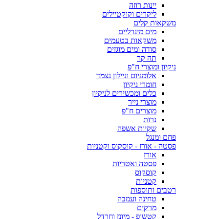
יינות רוזה
ליקרים וקוקטיילים
משקאות קלים
מים מינרליים
משקאות בטעמים
סודה ומים מוגזים
תה קר
ניקיון ומוצרי ח"פ
אלומניום וניילון נצמד
חומרי ניקיון
כלים ומכשירים לניקיון
מוצרי נייר
מוצרים ח"פ
נרות
שקיות אשפה
פחם ומנגל
פסטה - אורז - קוסקוס וקטניות
אורז
פסטה ואטריות
קוסקוס
קטניות
רטבים ותוספות
טחינה ועמבה
מרקים
קטשופ - מיונז וחרדל