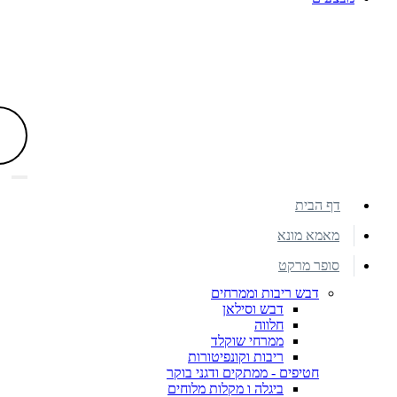
דף הבית
מאמא מונא
סופר מרקט
דבש ריבות וממרחים
דבש וסילאן
חלווה
ממרחי שוקלד
ריבות וקונפיטורות
חטיפים - ממתקים ודגני בוקר
ביגלה ו מקלות מלוחים