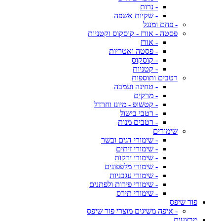
- נרות
- שקיות אשפה
- פחם ומנגל
פסטה - אורז - קוסקוס וקטניות
- אורז
- פסטה ואטריות
- קוסקוס
- קטניות
רטבים ותוספות
- טחינה ועמבה
- מרקים
- קטשופ - מיונז וחרדל
- רטבי בישול
- רטבים מנות
שימורים
- שימורי דגים ובשר
- שימורי זיתים
- שימורי ירקות
- שימורי מלפפונים
- שימורי עגבניות
- שימורי פירות ולפתנים
- שימורי תירס
פור שיפס
- איפה משיגים מוצרי פור שיפס
מבצעים