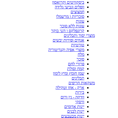
ביסקוויטים וקרואסון
וופלים וגביעי גלידה
חמצוצים
סוכריות ו מרשמלו
עוגות
עוגות ללא סוכר
קרונפלקס ו דגני בוקר
מוצרי יסוד ותבלינים
אגוזים ופירות יבשים
טורטיות
מוצרי אפיה וקנדיטוריה
מלח
סוכר
פרורי לחם
קמח וסולת
שמן חומץ ומיץ לימון
תבלינים
משקאות חריפים
ארק - אוזו וטקילה
בירות
וודקה - גין ורום
וויסקי
יינות אדומים
יינות לבנים
יינות מבעבעים