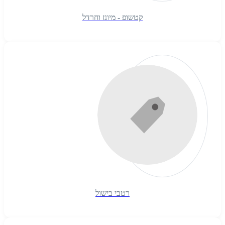
קטשופ - מיונז וחרדל
רטבי בישול