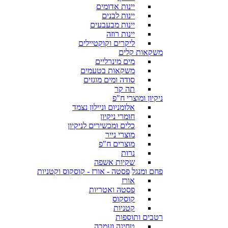
יינות אדומים
יינות לבנים
יינות מבעבעים
יינות רוזה
ליקרים וקוקטיילים
משקאות קלים
מים מינרליים
משקאות בטעמים
סודה ומים מוגזים
תה קר
ניקיון ומוצרי ח"פ
אלומניום וניילון נצמד
חומרי ניקיון
כלים ומכשירים לניקיון
מוצרי נייר
מוצרים ח"פ
נרות
שקיות אשפה
פחם ומנגל
פסטה - אורז - קוסקוס וקטניות
אורז
פסטה ואטריות
קוסקוס
קטניות
רטבים ותוספות
טחינה ועמבה