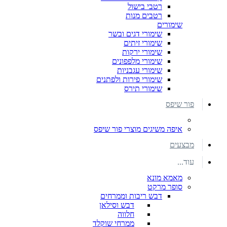
רטבי בישול
רטבים מנות
שימורים
שימורי דגים ובשר
שימורי זיתים
שימורי ירקות
שימורי מלפפונים
שימורי עגבניות
שימורי פירות ולפתנים
שימורי תירס
פור שיפס
איפה משיגים מוצרי פור שיפס
מבצעים
עוד...
מאמא מונא
סופר מרקט
דבש ריבות וממרחים
דבש וסילאן
חלווה
ממרחי שוקלד