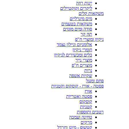
יינות רוזה
ליקרים וקוקטיילים
משקאות קלים
מים מינרליים
משקאות בטעמים
סודה ומים מוגזים
תה קר
ניקיון ומוצרי ח"פ
אלומניום וניילון נצמד
חומרי ניקיון
כלים ומכשירים לניקיון
מוצרי נייר
מוצרים ח"פ
נרות
שקיות אשפה
פחם ומנגל
פסטה - אורז - קוסקוס וקטניות
אורז
פסטה ואטריות
קוסקוס
קטניות
רטבים ותוספות
טחינה ועמבה
מרקים
קטשופ - מיונז וחרדל