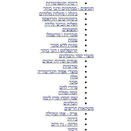
ריבות וקונפיטורות
חטיפים - ממתקים ודגני בוקר
ביגלה ו מקלות מלוחים
ביסקוויטים וקרואסון
וופלים וגביעי גלידה
חמצוצים
סוכריות ו מרשמלו
עוגות
עוגות ללא סוכר
קרונפלקס ו דגני בוקר
מוצרי יסוד ותבלינים
אגוזים ופירות יבשים
טורטיות
מוצרי אפיה וקנדיטוריה
מלח
סוכר
פרורי לחם
קמח וסולת
שמן חומץ ומיץ לימון
תבלינים
משקאות חריפים
ארק - אוזו וטקילה
בירות
וודקה - גין ורום
וויסקי