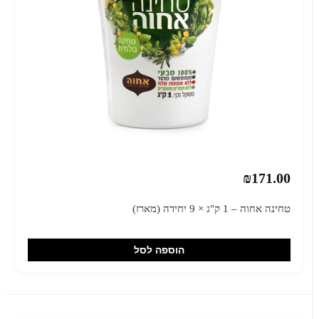
₪171.00
טחינה אחוה – 1 ק"ג × 9 יחידה (מארז)
הוספה לסל