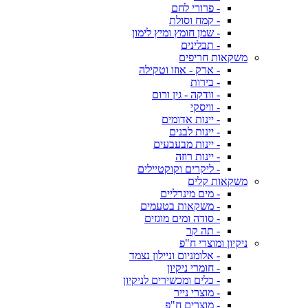
- פרורי לחם
- קמח וסולת
- שמן חומץ ומיץ לימון
- תבלינים
משקאות חריפים
- ארק - אוזו וטקילה
- בירות
- וודקה - גין ורום
- וויסקי
- יינות אדומים
- יינות לבנים
- יינות מבעבעים
- יינות רוזה
- ליקרים וקוקטיילים
משקאות קלים
- מים מינרליים
- משקאות בטעמים
- סודה ומים מוגזים
- תה קר
ניקיון ומוצרי ח"פ
- אלומניום וניילון נצמד
- חומרי ניקיון
- כלים ומכשירים לניקיון
- מוצרי נייר
- מוצרים ח"פ