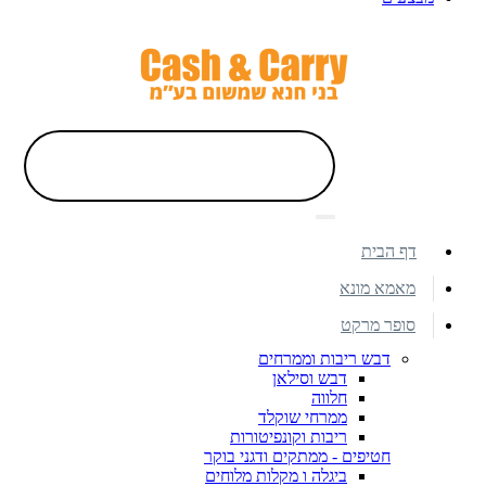
דף הבית
מאמא מונא
סופר מרקט
דבש ריבות וממרחים
דבש וסילאן
חלווה
ממרחי שוקלד
ריבות וקונפיטורות
חטיפים - ממתקים ודגני בוקר
ביגלה ו מקלות מלוחים