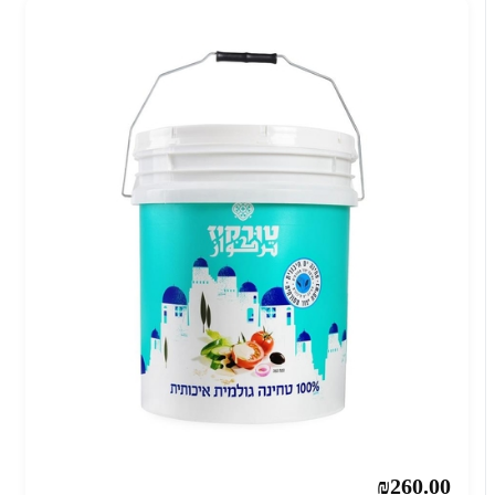
₪260.00