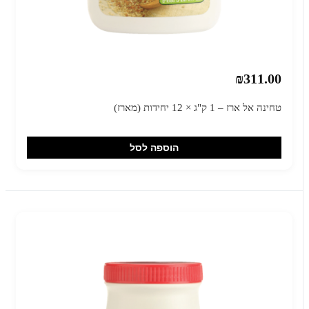
₪311.00
טחינה אל ארז – 1 ק"ג × 12 יחידות (מארז)
הוספה לסל