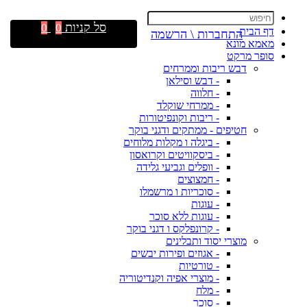
סל קניות
0
0
דף הבית
התחברות \ הרשמה
מאמא מונא
סופר מרקט
דבש ריבות וממרחים
- דבש וסילאן
- חלווה
- ממרחי שוקלד
- ריבות וקונפיטורות
חטיפים - ממתקים ודגני בוקר
- ביגלה ו מקלות מלוחים
- ביסקוויטים וקרואסון
- וופלים וגביעי גלידה
- חמצוצים
- סוכריות ו מרשמלו
- עוגות
- עוגות ללא סוכר
- קרונפלקס ו דגני בוקר
מוצרי יסוד ותבלינים
- אגוזים ופירות יבשים
- טורטיות
- מוצרי אפיה וקנדיטוריה
- מלח
- סוכר