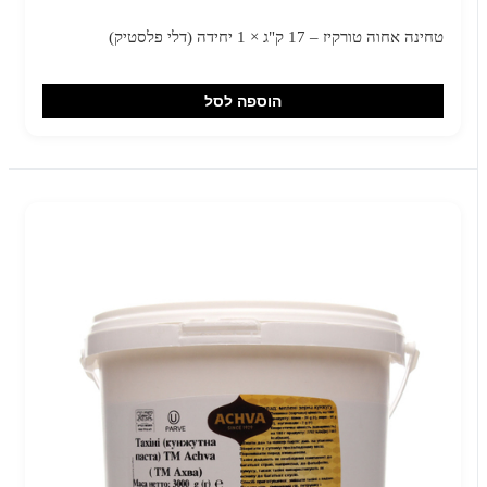
טחינה אחוה טורקיז – 17 ק"ג × 1 יחידה (דלי פלסטיק)
הוספה לסל