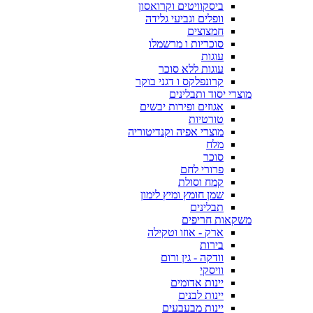
ביסקוויטים וקרואסון
וופלים וגביעי גלידה
חמצוצים
סוכריות ו מרשמלו
עוגות
עוגות ללא סוכר
קרונפלקס ו דגני בוקר
מוצרי יסוד ותבלינים
אגוזים ופירות יבשים
טורטיות
מוצרי אפיה וקנדיטוריה
מלח
סוכר
פרורי לחם
קמח וסולת
שמן חומץ ומיץ לימון
תבלינים
משקאות חריפים
ארק - אוזו וטקילה
בירות
וודקה - גין ורום
וויסקי
יינות אדומים
יינות לבנים
יינות מבעבעים