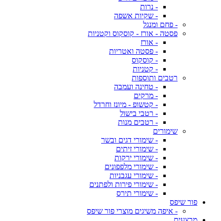
- נרות
- שקיות אשפה
- פחם ומנגל
פסטה - אורז - קוסקוס וקטניות
- אורז
- פסטה ואטריות
- קוסקוס
- קטניות
רטבים ותוספות
- טחינה ועמבה
- מרקים
- קטשופ - מיונז וחרדל
- רטבי בישול
- רטבים מנות
שימורים
- שימורי דגים ובשר
- שימורי זיתים
- שימורי ירקות
- שימורי מלפפונים
- שימורי עגבניות
- שימורי פירות ולפתנים
- שימורי תירס
פור שיפס
- איפה משיגים מוצרי פור שיפס
מבצעים