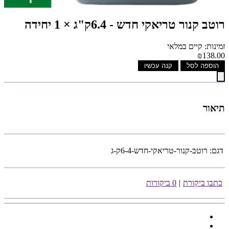
רוטב קנור טריאקי חדש - 6.4ק"ג × 1 יחידה
זמינות: קיים במלאי
₪138.00
הוספה לסל
קנה עכשיו
תיאור
דגם:
רוטב-קנור-טריאקי-חדש-6-4ק-ג
כתבו ביקורת
|
0 ביקורות