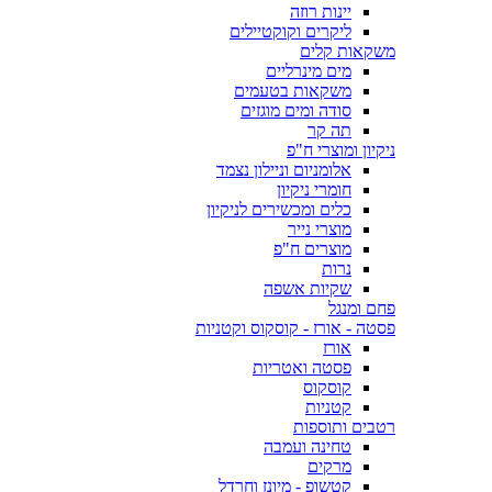
יינות רוזה
ליקרים וקוקטיילים
משקאות קלים
מים מינרליים
משקאות בטעמים
סודה ומים מוגזים
תה קר
ניקיון ומוצרי ח"פ
אלומניום וניילון נצמד
חומרי ניקיון
כלים ומכשירים לניקיון
מוצרי נייר
מוצרים ח"פ
נרות
שקיות אשפה
פחם ומנגל
פסטה - אורז - קוסקוס וקטניות
אורז
פסטה ואטריות
קוסקוס
קטניות
רטבים ותוספות
טחינה ועמבה
מרקים
קטשופ - מיונז וחרדל