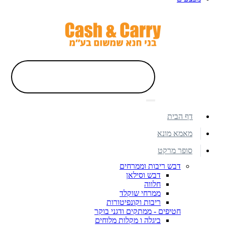
דף הבית
מאמא מונא
סופר מרקט
דבש ריבות וממרחים
דבש וסילאן
חלווה
ממרחי שוקלד
ריבות וקונפיטורות
חטיפים - ממתקים ודגני בוקר
ביגלה ו מקלות מלוחים