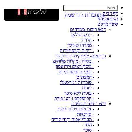
סל קניות
0
0
דף הבית
התחברות \ הרשמה
מאמא מונא
סופר מרקט
דבש ריבות וממרחים
- דבש וסילאן
- חלווה
- ממרחי שוקלד
- ריבות וקונפיטורות
חטיפים - ממתקים ודגני בוקר
- ביגלה ו מקלות מלוחים
- ביסקוויטים וקרואסון
- וופלים וגביעי גלידה
- חמצוצים
- סוכריות ו מרשמלו
- עוגות
- עוגות ללא סוכר
- קרונפלקס ו דגני בוקר
מוצרי יסוד ותבלינים
- אגוזים ופירות יבשים
- טורטיות
- מוצרי אפיה וקנדיטוריה
- מלח
- סוכר