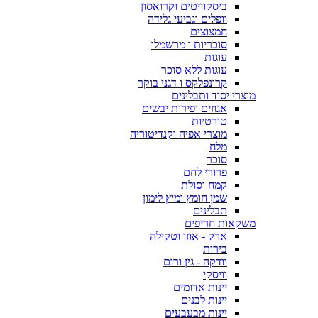
ביסקוויטים וקרואסון
וופלים וגביעי גלידה
חמצוצים
סוכריות ו מרשמלו
עוגות
עוגות ללא סוכר
קרונפלקס ו דגני בוקר
מוצרי יסוד ותבלינים
אגוזים ופירות יבשים
טורטיות
מוצרי אפיה וקנדיטוריה
מלח
סוכר
פרורי לחם
קמח וסולת
שמן חומץ ומיץ לימון
תבלינים
משקאות חריפים
ארק - אוזו וטקילה
בירות
וודקה - גין ורום
וויסקי
יינות אדומים
יינות לבנים
יינות מבעבעים