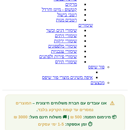
מרקים
קטשופ - מיונז וחרדל
רטבי בישול
רטבים מנות
שימורים
שימורי דגים ובשר
שימורי זיתים
שימורי ירקות
שימורי מלפפונים
שימורי עגבניות
שימורי פירות ולפתנים
שימורי תירס
פור שיפס
איפה משיגים מוצרי פור שיפס
מבצעים
⚠️
אנו עובדים עם חברת משלוחים חיצונית –
המוצרים
נמסרים עד קומת הקרקע בלבד
.
📦 מינימום הזמנה:
500 ₪
| 🚚 משלוח חינם מעל:
3000 ₪
⏱️ זמן אספקה:
1-5 ימי עסקים