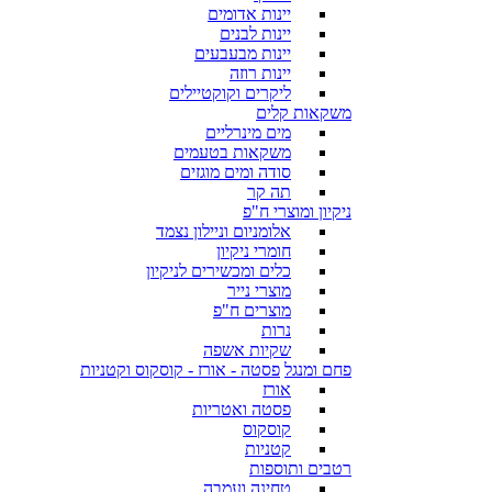
יינות אדומים
יינות לבנים
יינות מבעבעים
יינות רוזה
ליקרים וקוקטיילים
משקאות קלים
מים מינרליים
משקאות בטעמים
סודה ומים מוגזים
תה קר
ניקיון ומוצרי ח"פ
אלומניום וניילון נצמד
חומרי ניקיון
כלים ומכשירים לניקיון
מוצרי נייר
מוצרים ח"פ
נרות
שקיות אשפה
פחם ומנגל
פסטה - אורז - קוסקוס וקטניות
אורז
פסטה ואטריות
קוסקוס
קטניות
רטבים ותוספות
טחינה ועמבה