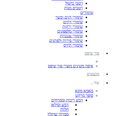
רטבי בישול
רטבים מנות
שימורים
שימורי דגים ובשר
שימורי זיתים
שימורי ירקות
שימורי מלפפונים
שימורי עגבניות
שימורי פירות ולפתנים
שימורי תירס
פור שיפס
איפה משיגים מוצרי פור שיפס
מבצעים
עוד...
מאמא מונא
סופר מרקט
דבש ריבות וממרחים
דבש וסילאן
חלווה
ממרחי שוקלד