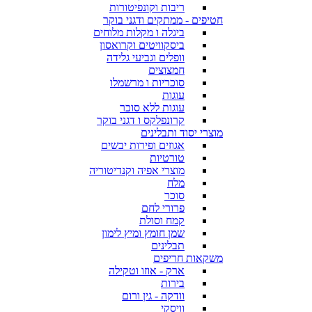
ריבות וקונפיטורות
חטיפים - ממתקים ודגני בוקר
ביגלה ו מקלות מלוחים
ביסקוויטים וקרואסון
וופלים וגביעי גלידה
חמצוצים
סוכריות ו מרשמלו
עוגות
עוגות ללא סוכר
קרונפלקס ו דגני בוקר
מוצרי יסוד ותבלינים
אגוזים ופירות יבשים
טורטיות
מוצרי אפיה וקנדיטוריה
מלח
סוכר
פרורי לחם
קמח וסולת
שמן חומץ ומיץ לימון
תבלינים
משקאות חריפים
ארק - אוזו וטקילה
בירות
וודקה - גין ורום
וויסקי