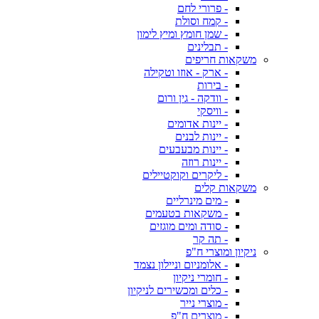
- פרורי לחם
- קמח וסולת
- שמן חומץ ומיץ לימון
- תבלינים
משקאות חריפים
- ארק - אוזו וטקילה
- בירות
- וודקה - גין ורום
- וויסקי
- יינות אדומים
- יינות לבנים
- יינות מבעבעים
- יינות רוזה
- ליקרים וקוקטיילים
משקאות קלים
- מים מינרליים
- משקאות בטעמים
- סודה ומים מוגזים
- תה קר
ניקיון ומוצרי ח"פ
- אלומניום וניילון נצמד
- חומרי ניקיון
- כלים ומכשירים לניקיון
- מוצרי נייר
- מוצרים ח"פ