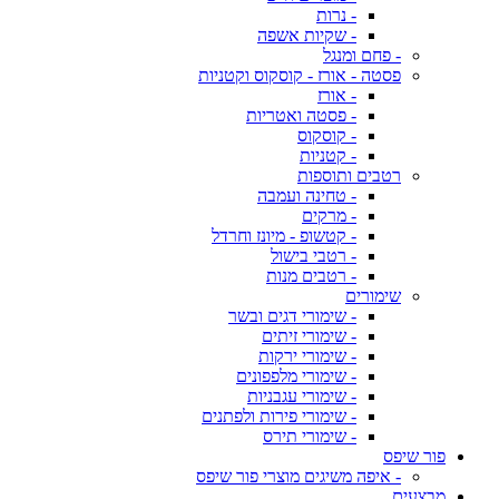
- נרות
- שקיות אשפה
- פחם ומנגל
פסטה - אורז - קוסקוס וקטניות
- אורז
- פסטה ואטריות
- קוסקוס
- קטניות
רטבים ותוספות
- טחינה ועמבה
- מרקים
- קטשופ - מיונז וחרדל
- רטבי בישול
- רטבים מנות
שימורים
- שימורי דגים ובשר
- שימורי זיתים
- שימורי ירקות
- שימורי מלפפונים
- שימורי עגבניות
- שימורי פירות ולפתנים
- שימורי תירס
פור שיפס
- איפה משיגים מוצרי פור שיפס
מבצעים