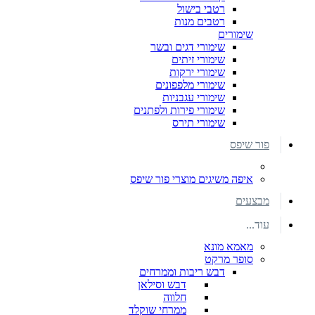
רטבי בישול
רטבים מנות
שימורים
שימורי דגים ובשר
שימורי זיתים
שימורי ירקות
שימורי מלפפונים
שימורי עגבניות
שימורי פירות ולפתנים
שימורי תירס
פור שיפס
איפה משיגים מוצרי פור שיפס
מבצעים
עוד...
מאמא מונא
סופר מרקט
דבש ריבות וממרחים
דבש וסילאן
חלווה
ממרחי שוקלד