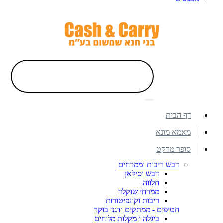
דף הבית
מאמא מונא
סופר מרקט
דבש ריבות וממרחים
דבש וסילאן
חלווה
ממרחי שוקלד
ריבות וקונפיטורות
חטיפים - ממתקים ודגני בוקר
ביגלה ו מקלות מלוחים