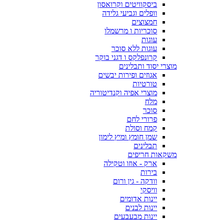
ביסקוויטים וקרואסון
וופלים וגביעי גלידה
חמצוצים
סוכריות ו מרשמלו
עוגות
עוגות ללא סוכר
קרונפלקס ו דגני בוקר
מוצרי יסוד ותבלינים
אגוזים ופירות יבשים
טורטיות
מוצרי אפיה וקנדיטוריה
מלח
סוכר
פרורי לחם
קמח וסולת
שמן חומץ ומיץ לימון
תבלינים
משקאות חריפים
ארק - אוזו וטקילה
בירות
וודקה - גין ורום
וויסקי
יינות אדומים
יינות לבנים
יינות מבעבעים