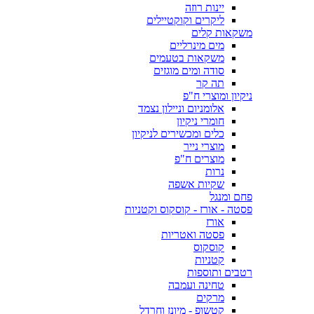
יינות רוזה
ליקרים וקוקטיילים
משקאות קלים
מים מינרליים
משקאות בטעמים
סודה ומים מוגזים
תה קר
ניקיון ומוצרי ח"פ
אלומניום וניילון נצמד
חומרי ניקיון
כלים ומכשירים לניקיון
מוצרי נייר
מוצרים ח"פ
נרות
שקיות אשפה
פחם ומנגל
פסטה - אורז - קוסקוס וקטניות
אורז
פסטה ואטריות
קוסקוס
קטניות
רטבים ותוספות
טחינה ועמבה
מרקים
קטשופ - מיונז וחרדל