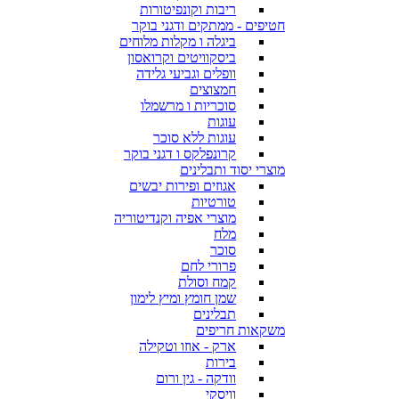
ריבות וקונפיטורות
חטיפים - ממתקים ודגני בוקר
ביגלה ו מקלות מלוחים
ביסקוויטים וקרואסון
וופלים וגביעי גלידה
חמצוצים
סוכריות ו מרשמלו
עוגות
עוגות ללא סוכר
קרונפלקס ו דגני בוקר
מוצרי יסוד ותבלינים
אגוזים ופירות יבשים
טורטיות
מוצרי אפיה וקנדיטוריה
מלח
סוכר
פרורי לחם
קמח וסולת
שמן חומץ ומיץ לימון
תבלינים
משקאות חריפים
ארק - אוזו וטקילה
בירות
וודקה - גין ורום
וויסקי