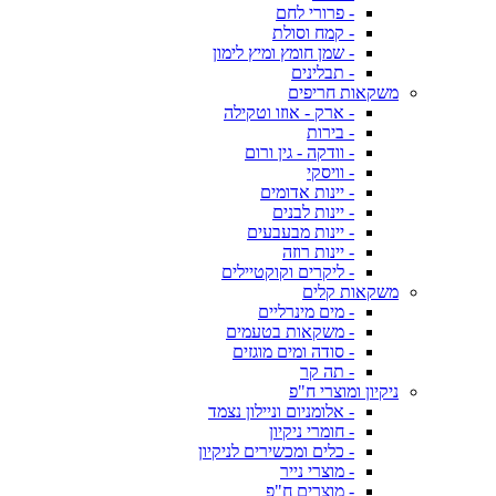
- פרורי לחם
- קמח וסולת
- שמן חומץ ומיץ לימון
- תבלינים
משקאות חריפים
- ארק - אוזו וטקילה
- בירות
- וודקה - גין ורום
- וויסקי
- יינות אדומים
- יינות לבנים
- יינות מבעבעים
- יינות רוזה
- ליקרים וקוקטיילים
משקאות קלים
- מים מינרליים
- משקאות בטעמים
- סודה ומים מוגזים
- תה קר
ניקיון ומוצרי ח"פ
- אלומניום וניילון נצמד
- חומרי ניקיון
- כלים ומכשירים לניקיון
- מוצרי נייר
- מוצרים ח"פ