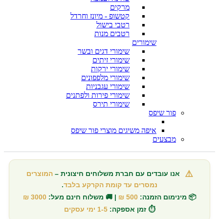
מרקים
קטשופ - מיונז וחרדל
רטבי בישול
רטבים מנות
שימורים
שימורי דגים ובשר
שימורי זיתים
שימורי ירקות
שימורי מלפפונים
שימורי עגבניות
שימורי פירות ולפתנים
שימורי תירס
פור שיפס
איפה משיגים מוצרי פור שיפס
מבצעים
⚠️
אנו עובדים עם חברת משלוחים חיצונית –
המוצרים
נמסרים עד קומת הקרקע בלבד
.
📦 מינימום הזמנה:
500 ₪
| 🚚 משלוח חינם מעל:
3000 ₪
⏱️ זמן אספקה:
1-5 ימי עסקים