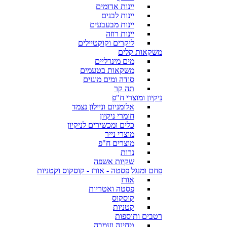
יינות אדומים
יינות לבנים
יינות מבעבעים
יינות רוזה
ליקרים וקוקטיילים
משקאות קלים
מים מינרליים
משקאות בטעמים
סודה ומים מוגזים
תה קר
ניקיון ומוצרי ח"פ
אלומניום וניילון נצמד
חומרי ניקיון
כלים ומכשירים לניקיון
מוצרי נייר
מוצרים ח"פ
נרות
שקיות אשפה
פחם ומנגל
פסטה - אורז - קוסקוס וקטניות
אורז
פסטה ואטריות
קוסקוס
קטניות
רטבים ותוספות
טחינה ועמבה