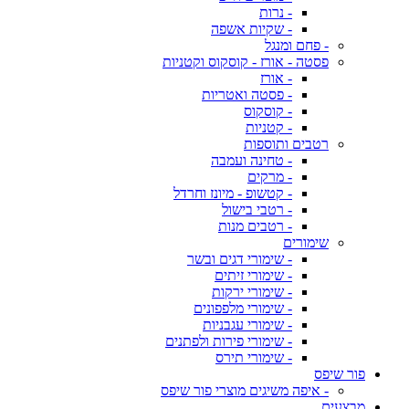
- נרות
- שקיות אשפה
- פחם ומנגל
פסטה - אורז - קוסקוס וקטניות
- אורז
- פסטה ואטריות
- קוסקוס
- קטניות
רטבים ותוספות
- טחינה ועמבה
- מרקים
- קטשופ - מיונז וחרדל
- רטבי בישול
- רטבים מנות
שימורים
- שימורי דגים ובשר
- שימורי זיתים
- שימורי ירקות
- שימורי מלפפונים
- שימורי עגבניות
- שימורי פירות ולפתנים
- שימורי תירס
פור שיפס
- איפה משיגים מוצרי פור שיפס
מבצעים