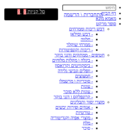
סל קניות
0
0
דף הבית
התחברות \ הרשמה
מאמא מונא
סופר מרקט
דבש ריבות וממרחים
- דבש וסילאן
- חלווה
- ממרחי שוקלד
- ריבות וקונפיטורות
חטיפים - ממתקים ודגני בוקר
- ביגלה ו מקלות מלוחים
- ביסקוויטים וקרואסון
- וופלים וגביעי גלידה
- חמצוצים
- סוכריות ו מרשמלו
- עוגות
- עוגות ללא סוכר
- קרונפלקס ו דגני בוקר
מוצרי יסוד ותבלינים
- אגוזים ופירות יבשים
- טורטיות
- מוצרי אפיה וקנדיטוריה
- מלח
- סוכר