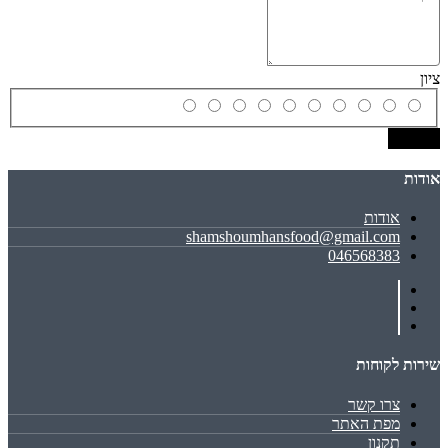
ציון
שמירה
אודות
אודות
shamshoumhansfood@gmail.com
046568383
שירות לקוחות
צרו קשר
מפת האתר
תקנון