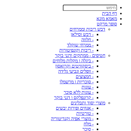
דף הבית
מאמא מונא
סופר מרקט
דבש ריבות וממרחים
- דבש וסילאן
- חלווה
- ממרחי שוקלד
- ריבות וקונפיטורות
חטיפים - ממתקים ודגני בוקר
- ביגלה ו מקלות מלוחים
- ביסקוויטים וקרואסון
- וופלים וגביעי גלידה
- חמצוצים
- סוכריות ו מרשמלו
- עוגות
- עוגות ללא סוכר
- קרונפלקס ו דגני בוקר
מוצרי יסוד ותבלינים
- אגוזים ופירות יבשים
- טורטיות
- מוצרי אפיה וקנדיטוריה
- מלח
- סוכר