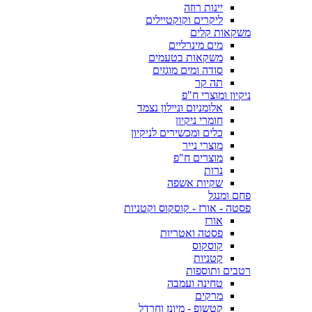
יינות רוזה
ליקרים וקוקטיילים
משקאות קלים
מים מינרליים
משקאות בטעמים
סודה ומים מוגזים
תה קר
ניקיון ומוצרי ח"פ
אלומניום וניילון נצמד
חומרי ניקיון
כלים ומכשירים לניקיון
מוצרי נייר
מוצרים ח"פ
נרות
שקיות אשפה
פחם ומנגל
פסטה - אורז - קוסקוס וקטניות
אורז
פסטה ואטריות
קוסקוס
קטניות
רטבים ותוספות
טחינה ועמבה
מרקים
קטשופ - מיונז וחרדל