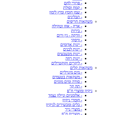
- פרורי לחם
- קמח וסולת
- שמן חומץ ומיץ לימון
- תבלינים
משקאות חריפים
- ארק - אוזו וטקילה
- בירות
- וודקה - גין ורום
- וויסקי
- יינות אדומים
- יינות לבנים
- יינות מבעבעים
- יינות רוזה
- ליקרים וקוקטיילים
משקאות קלים
- מים מינרליים
- משקאות בטעמים
- סודה ומים מוגזים
- תה קר
ניקיון ומוצרי ח"פ
- אלומניום וניילון נצמד
- חומרי ניקיון
- כלים ומכשירים לניקיון
- מוצרי נייר
- מוצרים ח"פ