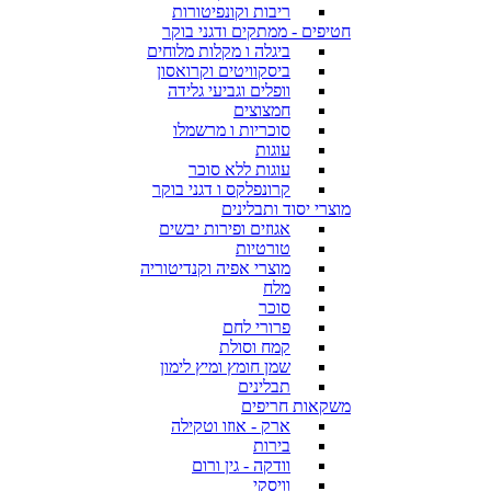
ריבות וקונפיטורות
חטיפים - ממתקים ודגני בוקר
ביגלה ו מקלות מלוחים
ביסקוויטים וקרואסון
וופלים וגביעי גלידה
חמצוצים
סוכריות ו מרשמלו
עוגות
עוגות ללא סוכר
קרונפלקס ו דגני בוקר
מוצרי יסוד ותבלינים
אגוזים ופירות יבשים
טורטיות
מוצרי אפיה וקנדיטוריה
מלח
סוכר
פרורי לחם
קמח וסולת
שמן חומץ ומיץ לימון
תבלינים
משקאות חריפים
ארק - אוזו וטקילה
בירות
וודקה - גין ורום
וויסקי