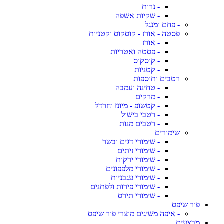
- נרות
- שקיות אשפה
- פחם ומנגל
פסטה - אורז - קוסקוס וקטניות
- אורז
- פסטה ואטריות
- קוסקוס
- קטניות
רטבים ותוספות
- טחינה ועמבה
- מרקים
- קטשופ - מיונז וחרדל
- רטבי בישול
- רטבים מנות
שימורים
- שימורי דגים ובשר
- שימורי זיתים
- שימורי ירקות
- שימורי מלפפונים
- שימורי עגבניות
- שימורי פירות ולפתנים
- שימורי תירס
פור שיפס
- איפה משיגים מוצרי פור שיפס
מבצעים