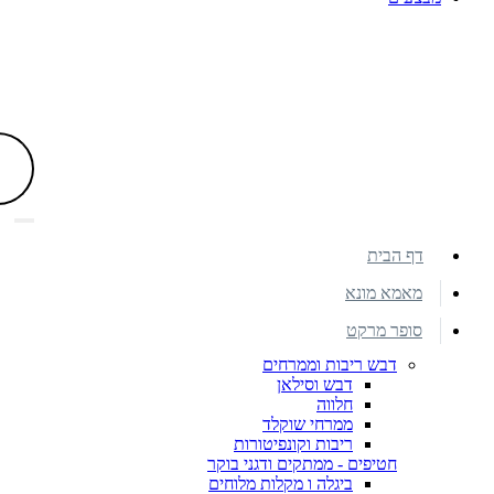
דף הבית
מאמא מונא
סופר מרקט
דבש ריבות וממרחים
דבש וסילאן
חלווה
ממרחי שוקלד
ריבות וקונפיטורות
חטיפים - ממתקים ודגני בוקר
ביגלה ו מקלות מלוחים