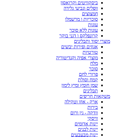
ביסקוויטים וקרואסון
וופלים וגביעי גלידה
חמצוצים
סוכריות ו מרשמלו
עוגות
עוגות ללא סוכר
קרונפלקס ו דגני בוקר
מוצרי יסוד ותבלינים
אגוזים ופירות יבשים
טורטיות
מוצרי אפיה וקנדיטוריה
מלח
סוכר
פרורי לחם
קמח וסולת
שמן חומץ ומיץ לימון
תבלינים
משקאות חריפים
ארק - אוזו וטקילה
בירות
וודקה - גין ורום
וויסקי
יינות אדומים
יינות לבנים
יינות מבעבעים