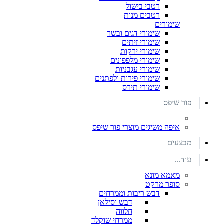
רטבי בישול
רטבים מנות
שימורים
שימורי דגים ובשר
שימורי זיתים
שימורי ירקות
שימורי מלפפונים
שימורי עגבניות
שימורי פירות ולפתנים
שימורי תירס
פור שיפס
איפה משיגים מוצרי פור שיפס
מבצעים
עוד...
מאמא מונא
סופר מרקט
דבש ריבות וממרחים
דבש וסילאן
חלווה
ממרחי שוקלד