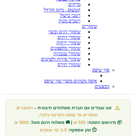
מרקים
קטשופ - מיונז וחרדל
רטבי בישול
רטבים מנות
שימורים
שימורי דגים ובשר
שימורי זיתים
שימורי ירקות
שימורי מלפפונים
שימורי עגבניות
שימורי פירות ולפתנים
שימורי תירס
פור שיפס
איפה משיגים מוצרי פור שיפס
מבצעים
⚠️
אנו עובדים עם חברת משלוחים חיצונית –
המוצרים
נמסרים עד קומת הקרקע בלבד
.
📦 מינימום הזמנה:
500 ₪
| 🚚 משלוח חינם מעל:
3000 ₪
⏱️ זמן אספקה:
1-5 ימי עסקים