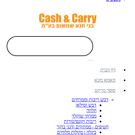
דף הבית
מאמא מונא
סופר מרקט
דבש ריבות וממרחים
דבש וסילאן
חלווה
ממרחי שוקלד
ריבות וקונפיטורות
חטיפים - ממתקים ודגני בוקר
ביגלה ו מקלות מלוחים