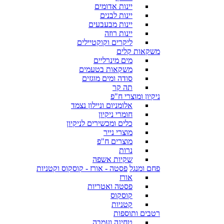
יינות אדומים
יינות לבנים
יינות מבעבעים
יינות רוזה
ליקרים וקוקטיילים
משקאות קלים
מים מינרליים
משקאות בטעמים
סודה ומים מוגזים
תה קר
ניקיון ומוצרי ח"פ
אלומניום וניילון נצמד
חומרי ניקיון
כלים ומכשירים לניקיון
מוצרי נייר
מוצרים ח"פ
נרות
שקיות אשפה
פחם ומנגל
פסטה - אורז - קוסקוס וקטניות
אורז
פסטה ואטריות
קוסקוס
קטניות
רטבים ותוספות
טחינה ועמבה