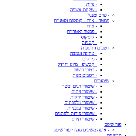
- נרות
- שקיות אשפה
- פחם ומנגל
פסטה - אורז - קוסקוס וקטניות
- אורז
- פסטה ואטריות
- קוסקוס
- קטניות
רטבים ותוספות
- טחינה ועמבה
- מרקים
- קטשופ - מיונז וחרדל
- רטבי בישול
- רטבים מנות
שימורים
- שימורי דגים ובשר
- שימורי זיתים
- שימורי ירקות
- שימורי מלפפונים
- שימורי עגבניות
- שימורי פירות ולפתנים
- שימורי תירס
פור שיפס
- איפה משיגים מוצרי פור שיפס
מבצעים