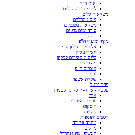
יינות רוזה
ליקרים וקוקטיילים
משקאות קלים
מים מינרליים
משקאות בטעמים
סודה ומים מוגזים
תה קר
ניקיון ומוצרי ח"פ
אלומניום וניילון נצמד
חומרי ניקיון
כלים ומכשירים לניקיון
מוצרי נייר
מוצרים ח"פ
נרות
שקיות אשפה
פחם ומנגל
פסטה - אורז - קוסקוס וקטניות
אורז
פסטה ואטריות
קוסקוס
קטניות
רטבים ותוספות
טחינה ועמבה
מרקים
קטשופ - מיונז וחרדל