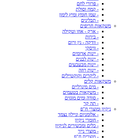
- פרורי לחם
- קמח וסולת
- שמן חומץ ומיץ לימון
- תבלינים
משקאות חריפים
- ארק - אוזו וטקילה
- בירות
- וודקה - גין ורום
- וויסקי
- יינות אדומים
- יינות לבנים
- יינות מבעבעים
- יינות רוזה
- ליקרים וקוקטיילים
משקאות קלים
- מים מינרליים
- משקאות בטעמים
- סודה ומים מוגזים
- תה קר
ניקיון ומוצרי ח"פ
- אלומניום וניילון נצמד
- חומרי ניקיון
- כלים ומכשירים לניקיון
- מוצרי נייר
- מוצרים ח"פ