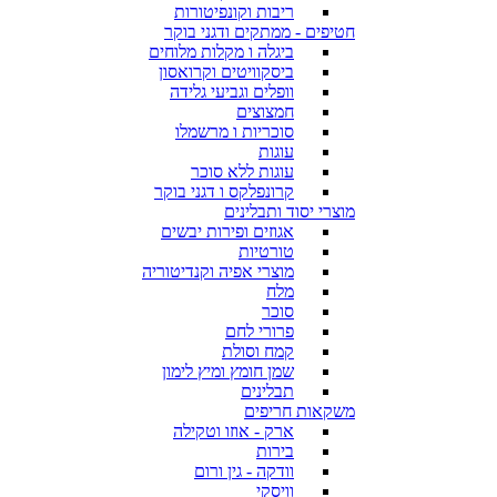
ריבות וקונפיטורות
חטיפים - ממתקים ודגני בוקר
ביגלה ו מקלות מלוחים
ביסקוויטים וקרואסון
וופלים וגביעי גלידה
חמצוצים
סוכריות ו מרשמלו
עוגות
עוגות ללא סוכר
קרונפלקס ו דגני בוקר
מוצרי יסוד ותבלינים
אגוזים ופירות יבשים
טורטיות
מוצרי אפיה וקנדיטוריה
מלח
סוכר
פרורי לחם
קמח וסולת
שמן חומץ ומיץ לימון
תבלינים
משקאות חריפים
ארק - אוזו וטקילה
בירות
וודקה - גין ורום
וויסקי