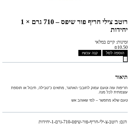
רוטב צילי חריף פור שיפס – 710 גרם × 1
יחידות
זמינות: קיים במלאי
₪10.50
הוספה לסל
קנה עכשיו
תיאור
חריפות עזה וטעם עמוק לחובבי האתגר, מתאים כ־טבילה, תיבול או תוספת
עוצמתית לכל מנה.
טעם שלא מתפשר – למי שאוהב אש
דגם:
רוטב-צ-ילי-חריף-פור-שיפס-710-גרם-1-יחידות