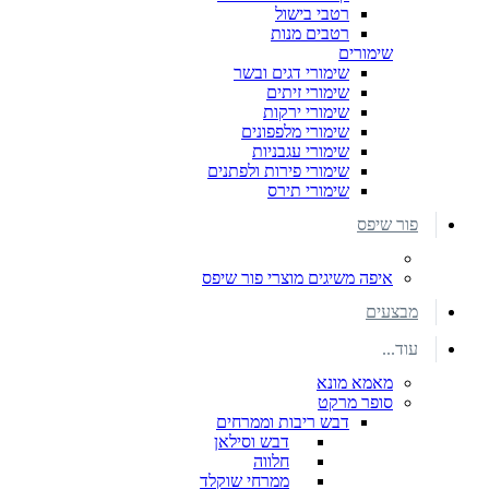
רטבי בישול
רטבים מנות
שימורים
שימורי דגים ובשר
שימורי זיתים
שימורי ירקות
שימורי מלפפונים
שימורי עגבניות
שימורי פירות ולפתנים
שימורי תירס
פור שיפס
איפה משיגים מוצרי פור שיפס
מבצעים
עוד...
מאמא מונא
סופר מרקט
דבש ריבות וממרחים
דבש וסילאן
חלווה
ממרחי שוקלד