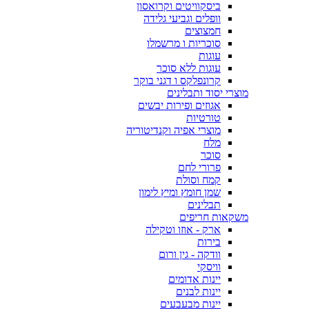
ביסקוויטים וקרואסון
וופלים וגביעי גלידה
חמצוצים
סוכריות ו מרשמלו
עוגות
עוגות ללא סוכר
קרונפלקס ו דגני בוקר
מוצרי יסוד ותבלינים
אגוזים ופירות יבשים
טורטיות
מוצרי אפיה וקנדיטוריה
מלח
סוכר
פרורי לחם
קמח וסולת
שמן חומץ ומיץ לימון
תבלינים
משקאות חריפים
ארק - אוזו וטקילה
בירות
וודקה - גין ורום
וויסקי
יינות אדומים
יינות לבנים
יינות מבעבעים