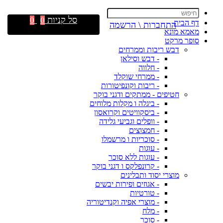
סל קניות
0
0
דף הבית
התחברות \ הרשמה
מאמא מונא
סופר מרקט
דבש ריבות וממרחים
- דבש וסילאן
- חלווה
- ממרחי שוקלד
- ריבות וקונפיטורות
חטיפים - ממתקים ודגני בוקר
- ביגלה ו מקלות מלוחים
- ביסקוויטים וקרואסון
- וופלים וגביעי גלידה
- חמצוצים
- סוכריות ו מרשמלו
- עוגות
- עוגות ללא סוכר
- קרונפלקס ו דגני בוקר
מוצרי יסוד ותבלינים
- אגוזים ופירות יבשים
- טורטיות
- מוצרי אפיה וקנדיטוריה
- מלח
- סוכר