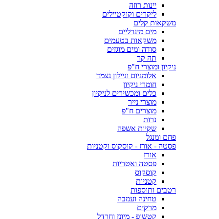
יינות רוזה
ליקרים וקוקטיילים
משקאות קלים
מים מינרליים
משקאות בטעמים
סודה ומים מוגזים
תה קר
ניקיון ומוצרי ח"פ
אלומניום וניילון נצמד
חומרי ניקיון
כלים ומכשירים לניקיון
מוצרי נייר
מוצרים ח"פ
נרות
שקיות אשפה
פחם ומנגל
פסטה - אורז - קוסקוס וקטניות
אורז
פסטה ואטריות
קוסקוס
קטניות
רטבים ותוספות
טחינה ועמבה
מרקים
קטשופ - מיונז וחרדל