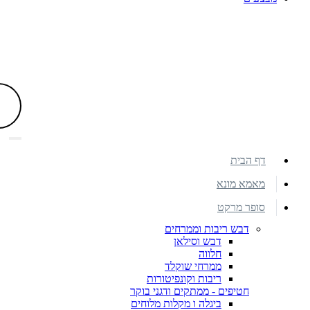
דף הבית
מאמא מונא
סופר מרקט
דבש ריבות וממרחים
דבש וסילאן
חלווה
ממרחי שוקלד
ריבות וקונפיטורות
חטיפים - ממתקים ודגני בוקר
ביגלה ו מקלות מלוחים