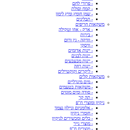
- פרורי לחם
- קמח וסולת
- שמן חומץ ומיץ לימון
- תבלינים
משקאות חריפים
- ארק - אוזו וטקילה
- בירות
- וודקה - גין ורום
- וויסקי
- יינות אדומים
- יינות לבנים
- יינות מבעבעים
- יינות רוזה
- ליקרים וקוקטיילים
משקאות קלים
- מים מינרליים
- משקאות בטעמים
- סודה ומים מוגזים
- תה קר
ניקיון ומוצרי ח"פ
- אלומניום וניילון נצמד
- חומרי ניקיון
- כלים ומכשירים לניקיון
- מוצרי נייר
- מוצרים ח"פ