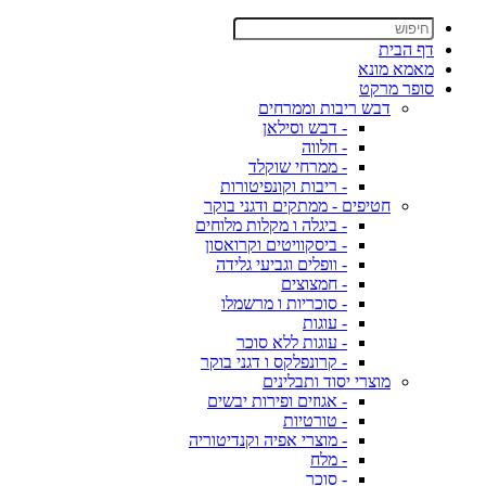
דף הבית
מאמא מונא
סופר מרקט
דבש ריבות וממרחים
- דבש וסילאן
- חלווה
- ממרחי שוקלד
- ריבות וקונפיטורות
חטיפים - ממתקים ודגני בוקר
- ביגלה ו מקלות מלוחים
- ביסקוויטים וקרואסון
- וופלים וגביעי גלידה
- חמצוצים
- סוכריות ו מרשמלו
- עוגות
- עוגות ללא סוכר
- קרונפלקס ו דגני בוקר
מוצרי יסוד ותבלינים
- אגוזים ופירות יבשים
- טורטיות
- מוצרי אפיה וקנדיטוריה
- מלח
- סוכר