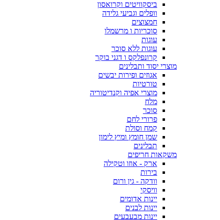
ביסקוויטים וקרואסון
וופלים וגביעי גלידה
חמצוצים
סוכריות ו מרשמלו
עוגות
עוגות ללא סוכר
קרונפלקס ו דגני בוקר
מוצרי יסוד ותבלינים
אגוזים ופירות יבשים
טורטיות
מוצרי אפיה וקנדיטוריה
מלח
סוכר
פרורי לחם
קמח וסולת
שמן חומץ ומיץ לימון
תבלינים
משקאות חריפים
ארק - אוזו וטקילה
בירות
וודקה - גין ורום
וויסקי
יינות אדומים
יינות לבנים
יינות מבעבעים