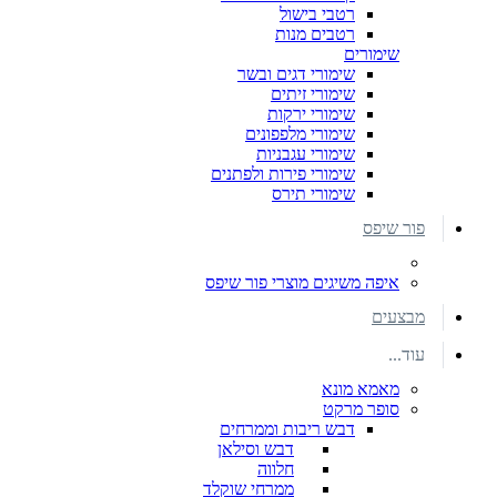
רטבי בישול
רטבים מנות
שימורים
שימורי דגים ובשר
שימורי זיתים
שימורי ירקות
שימורי מלפפונים
שימורי עגבניות
שימורי פירות ולפתנים
שימורי תירס
פור שיפס
איפה משיגים מוצרי פור שיפס
מבצעים
עוד...
מאמא מונא
סופר מרקט
דבש ריבות וממרחים
דבש וסילאן
חלווה
ממרחי שוקלד