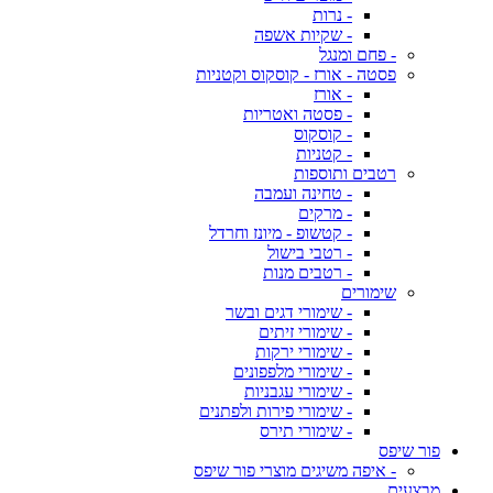
- נרות
- שקיות אשפה
- פחם ומנגל
פסטה - אורז - קוסקוס וקטניות
- אורז
- פסטה ואטריות
- קוסקוס
- קטניות
רטבים ותוספות
- טחינה ועמבה
- מרקים
- קטשופ - מיונז וחרדל
- רטבי בישול
- רטבים מנות
שימורים
- שימורי דגים ובשר
- שימורי זיתים
- שימורי ירקות
- שימורי מלפפונים
- שימורי עגבניות
- שימורי פירות ולפתנים
- שימורי תירס
פור שיפס
- איפה משיגים מוצרי פור שיפס
מבצעים