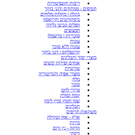
ריבות וקונפיטורות
חטיפים - ממתקים ודגני בוקר
ביגלה ו מקלות מלוחים
ביסקוויטים וקרואסון
וופלים וגביעי גלידה
חמצוצים
סוכריות ו מרשמלו
עוגות
עוגות ללא סוכר
קרונפלקס ו דגני בוקר
מוצרי יסוד ותבלינים
אגוזים ופירות יבשים
טורטיות
מוצרי אפיה וקנדיטוריה
מלח
סוכר
פרורי לחם
קמח וסולת
שמן חומץ ומיץ לימון
תבלינים
משקאות חריפים
ארק - אוזו וטקילה
בירות
וודקה - גין ורום
וויסקי