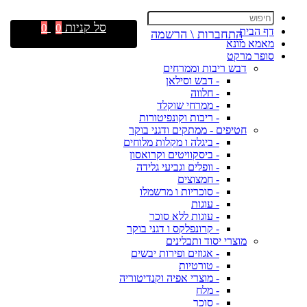
סל קניות
0
0
דף הבית
התחברות \ הרשמה
מאמא מונא
סופר מרקט
דבש ריבות וממרחים
- דבש וסילאן
- חלווה
- ממרחי שוקלד
- ריבות וקונפיטורות
חטיפים - ממתקים ודגני בוקר
- ביגלה ו מקלות מלוחים
- ביסקוויטים וקרואסון
- וופלים וגביעי גלידה
- חמצוצים
- סוכריות ו מרשמלו
- עוגות
- עוגות ללא סוכר
- קרונפלקס ו דגני בוקר
מוצרי יסוד ותבלינים
- אגוזים ופירות יבשים
- טורטיות
- מוצרי אפיה וקנדיטוריה
- מלח
- סוכר