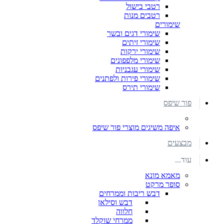
רטבי בישול
רטבים מנות
שימורים
שימורי דגים ובשר
שימורי זיתים
שימורי ירקות
שימורי מלפפונים
שימורי עגבניות
שימורי פירות ולפתנים
שימורי תירס
פור שיפס
איפה משיגים מוצרי פור שיפס
מבצעים
עוד...
מאמא מונא
סופר מרקט
דבש ריבות וממרחים
דבש וסילאן
חלווה
ממרחי שוקלד