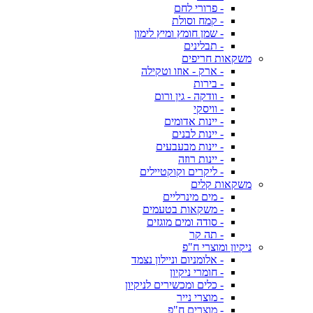
- פרורי לחם
- קמח וסולת
- שמן חומץ ומיץ לימון
- תבלינים
משקאות חריפים
- ארק - אוזו וטקילה
- בירות
- וודקה - גין ורום
- וויסקי
- יינות אדומים
- יינות לבנים
- יינות מבעבעים
- יינות רוזה
- ליקרים וקוקטיילים
משקאות קלים
- מים מינרליים
- משקאות בטעמים
- סודה ומים מוגזים
- תה קר
ניקיון ומוצרי ח"פ
- אלומניום וניילון נצמד
- חומרי ניקיון
- כלים ומכשירים לניקיון
- מוצרי נייר
- מוצרים ח"פ