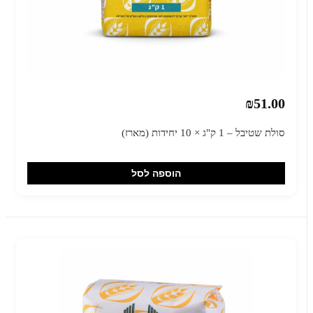
₪51.00
סולת שטיבל – 1 ק"ג × 10 יחידות (מארז)
הוספה לסל