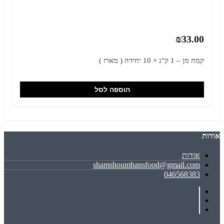
₪33.00
קמח מן – 1 ק"ג × 10 יחידה ( מארז )
הוספה לסל
אודות
אודות
shamshoumhansfood@gmail.com
046568383