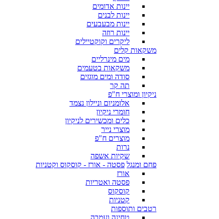
יינות אדומים
יינות לבנים
יינות מבעבעים
יינות רוזה
ליקרים וקוקטיילים
משקאות קלים
מים מינרליים
משקאות בטעמים
סודה ומים מוגזים
תה קר
ניקיון ומוצרי ח"פ
אלומניום וניילון נצמד
חומרי ניקיון
כלים ומכשירים לניקיון
מוצרי נייר
מוצרים ח"פ
נרות
שקיות אשפה
פחם ומנגל
פסטה - אורז - קוסקוס וקטניות
אורז
פסטה ואטריות
קוסקוס
קטניות
רטבים ותוספות
טחינה ועמבה