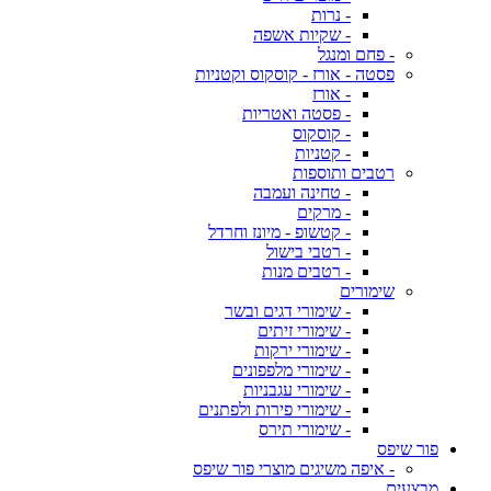
- נרות
- שקיות אשפה
- פחם ומנגל
פסטה - אורז - קוסקוס וקטניות
- אורז
- פסטה ואטריות
- קוסקוס
- קטניות
רטבים ותוספות
- טחינה ועמבה
- מרקים
- קטשופ - מיונז וחרדל
- רטבי בישול
- רטבים מנות
שימורים
- שימורי דגים ובשר
- שימורי זיתים
- שימורי ירקות
- שימורי מלפפונים
- שימורי עגבניות
- שימורי פירות ולפתנים
- שימורי תירס
פור שיפס
- איפה משיגים מוצרי פור שיפס
מבצעים