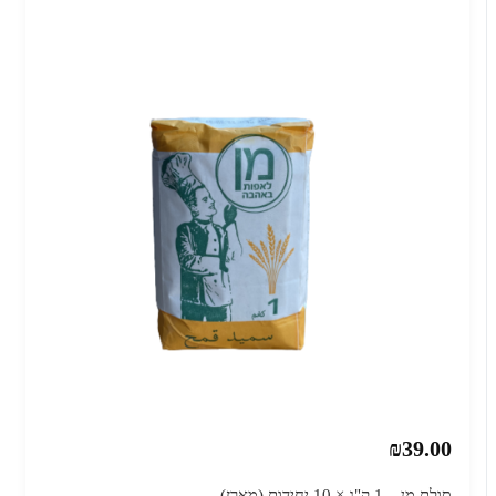
₪39.00
סולת מן – 1 ק"ג × 10 יחידות (מארז)