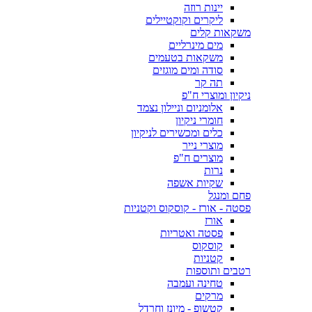
יינות רוזה
ליקרים וקוקטיילים
משקאות קלים
מים מינרליים
משקאות בטעמים
סודה ומים מוגזים
תה קר
ניקיון ומוצרי ח"פ
אלומניום וניילון נצמד
חומרי ניקיון
כלים ומכשירים לניקיון
מוצרי נייר
מוצרים ח"פ
נרות
שקיות אשפה
פחם ומנגל
פסטה - אורז - קוסקוס וקטניות
אורז
פסטה ואטריות
קוסקוס
קטניות
רטבים ותוספות
טחינה ועמבה
מרקים
קטשופ - מיונז וחרדל