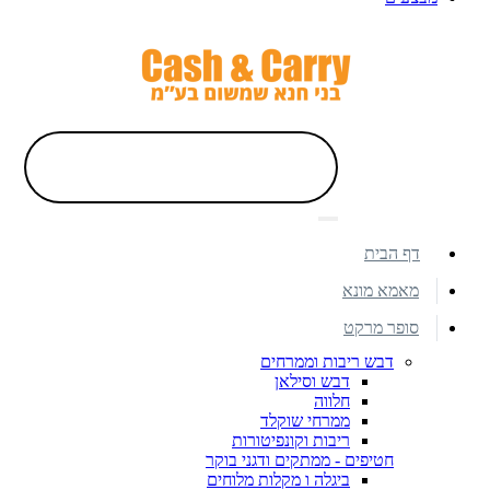
דף הבית
מאמא מונא
סופר מרקט
דבש ריבות וממרחים
דבש וסילאן
חלווה
ממרחי שוקלד
ריבות וקונפיטורות
חטיפים - ממתקים ודגני בוקר
ביגלה ו מקלות מלוחים