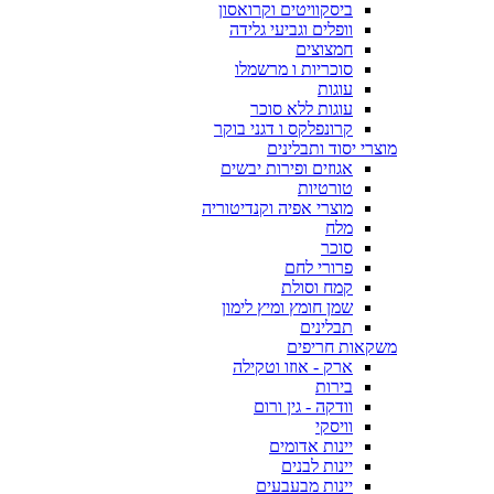
ביסקוויטים וקרואסון
וופלים וגביעי גלידה
חמצוצים
סוכריות ו מרשמלו
עוגות
עוגות ללא סוכר
קרונפלקס ו דגני בוקר
מוצרי יסוד ותבלינים
אגוזים ופירות יבשים
טורטיות
מוצרי אפיה וקנדיטוריה
מלח
סוכר
פרורי לחם
קמח וסולת
שמן חומץ ומיץ לימון
תבלינים
משקאות חריפים
ארק - אוזו וטקילה
בירות
וודקה - גין ורום
וויסקי
יינות אדומים
יינות לבנים
יינות מבעבעים