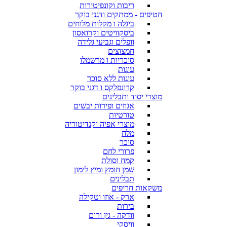
ריבות וקונפיטורות
חטיפים - ממתקים ודגני בוקר
ביגלה ו מקלות מלוחים
ביסקוויטים וקרואסון
וופלים וגביעי גלידה
חמצוצים
סוכריות ו מרשמלו
עוגות
עוגות ללא סוכר
קרונפלקס ו דגני בוקר
מוצרי יסוד ותבלינים
אגוזים ופירות יבשים
טורטיות
מוצרי אפיה וקנדיטוריה
מלח
סוכר
פרורי לחם
קמח וסולת
שמן חומץ ומיץ לימון
תבלינים
משקאות חריפים
ארק - אוזו וטקילה
בירות
וודקה - גין ורום
וויסקי