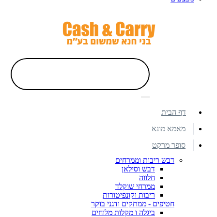
דף הבית
מאמא מונא
סופר מרקט
דבש ריבות וממרחים
דבש וסילאן
חלווה
ממרחי שוקלד
ריבות וקונפיטורות
חטיפים - ממתקים ודגני בוקר
ביגלה ו מקלות מלוחים