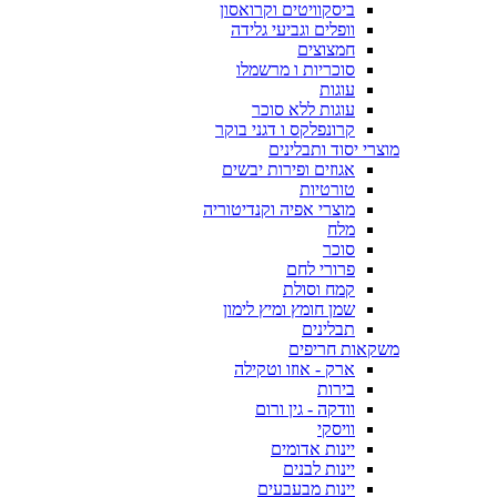
ביסקוויטים וקרואסון
וופלים וגביעי גלידה
חמצוצים
סוכריות ו מרשמלו
עוגות
עוגות ללא סוכר
קרונפלקס ו דגני בוקר
מוצרי יסוד ותבלינים
אגוזים ופירות יבשים
טורטיות
מוצרי אפיה וקנדיטוריה
מלח
סוכר
פרורי לחם
קמח וסולת
שמן חומץ ומיץ לימון
תבלינים
משקאות חריפים
ארק - אוזו וטקילה
בירות
וודקה - גין ורום
וויסקי
יינות אדומים
יינות לבנים
יינות מבעבעים