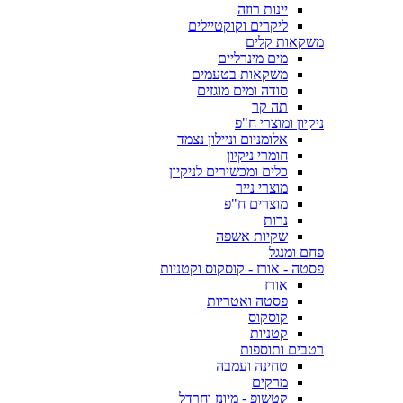
יינות רוזה
ליקרים וקוקטיילים
משקאות קלים
מים מינרליים
משקאות בטעמים
סודה ומים מוגזים
תה קר
ניקיון ומוצרי ח"פ
אלומניום וניילון נצמד
חומרי ניקיון
כלים ומכשירים לניקיון
מוצרי נייר
מוצרים ח"פ
נרות
שקיות אשפה
פחם ומנגל
פסטה - אורז - קוסקוס וקטניות
אורז
פסטה ואטריות
קוסקוס
קטניות
רטבים ותוספות
טחינה ועמבה
מרקים
קטשופ - מיונז וחרדל