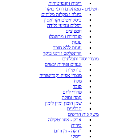
ריבות וקונפיטורות
חטיפים - ממתקים ודגני בוקר
ביגלה ו מקלות מלוחים
ביסקוויטים וקרואסון
וופלים וגביעי גלידה
חמצוצים
סוכריות ו מרשמלו
עוגות
עוגות ללא סוכר
קרונפלקס ו דגני בוקר
מוצרי יסוד ותבלינים
אגוזים ופירות יבשים
טורטיות
מוצרי אפיה וקנדיטוריה
מלח
סוכר
פרורי לחם
קמח וסולת
שמן חומץ ומיץ לימון
תבלינים
משקאות חריפים
ארק - אוזו וטקילה
בירות
וודקה - גין ורום
וויסקי