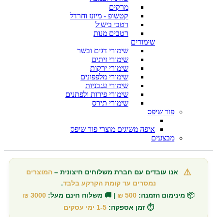
מרקים
קטשופ - מיונז וחרדל
רטבי בישול
רטבים מנות
שימורים
שימורי דגים ובשר
שימורי זיתים
שימורי ירקות
שימורי מלפפונים
שימורי עגבניות
שימורי פירות ולפתנים
שימורי תירס
פור שיפס
איפה משיגים מוצרי פור שיפס
מבצעים
⚠️
אנו עובדים עם חברת משלוחים חיצונית –
המוצרים
נמסרים עד קומת הקרקע בלבד
.
📦 מינימום הזמנה:
500 ₪
| 🚚 משלוח חינם מעל:
3000 ₪
⏱️ זמן אספקה:
1-5 ימי עסקים