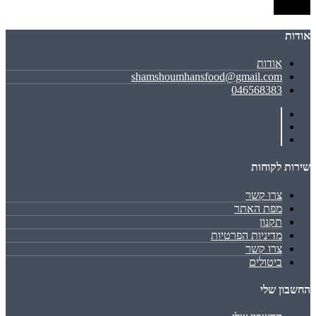
שמירה
אודות
אודות
shamshoumhansfood@gmail.com
046568383
שירות לקוחות
צרו קשר
מפת האתר
תקנון
מדיניות הפרטיות
צרו קשר
ביטולים
החשבון שלי