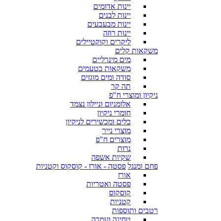
יינות אדומים
יינות לבנים
יינות מבעבעים
יינות רוזה
ליקרים וקוקטיילים
משקאות קלים
מים מינרליים
משקאות בטעמים
סודה ומים מוגזים
תה קר
ניקיון ומוצרי ח"פ
אלומניום וניילון נצמד
חומרי ניקיון
כלים ומכשירים לניקיון
מוצרי נייר
מוצרים ח"פ
נרות
שקיות אשפה
פחם ומנגל
פסטה - אורז - קוסקוס וקטניות
אורז
פסטה ואטריות
קוסקוס
קטניות
רטבים ותוספות
טחינה ועמבה