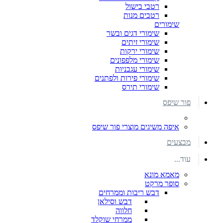
רטבי בישול
רטבים מנות
שימורים
שימורי דגים ובשר
שימורי זיתים
שימורי ירקות
שימורי מלפפונים
שימורי עגבניות
שימורי פירות ולפתנים
שימורי תירס
פור שיפס
איפה משיגים מוצרי פור שיפס
מבצעים
עוד...
מאמא מונא
סופר מרקט
דבש ריבות וממרחים
דבש וסילאן
חלווה
ממרחי שוקלד