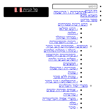
סל קניות
0
0
דף הבית
התחברות \ הרשמה
מאמא מונא
סופר מרקט
דבש ריבות וממרחים
- דבש וסילאן
- חלווה
- ממרחי שוקלד
- ריבות וקונפיטורות
חטיפים - ממתקים ודגני בוקר
- ביגלה ו מקלות מלוחים
- ביסקוויטים וקרואסון
- וופלים וגביעי גלידה
- חמצוצים
- סוכריות ו מרשמלו
- עוגות
- עוגות ללא סוכר
- קרונפלקס ו דגני בוקר
מוצרי יסוד ותבלינים
- אגוזים ופירות יבשים
- טורטיות
- מוצרי אפיה וקנדיטוריה
- מלח
- סוכר