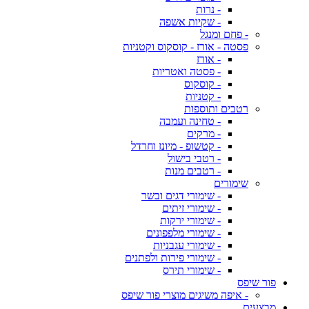
- נרות
- שקיות אשפה
- פחם ומנגל
פסטה - אורז - קוסקוס וקטניות
- אורז
- פסטה ואטריות
- קוסקוס
- קטניות
רטבים ותוספות
- טחינה ועמבה
- מרקים
- קטשופ - מיונז וחרדל
- רטבי בישול
- רטבים מנות
שימורים
- שימורי דגים ובשר
- שימורי זיתים
- שימורי ירקות
- שימורי מלפפונים
- שימורי עגבניות
- שימורי פירות ולפתנים
- שימורי תירס
פור שיפס
- איפה משיגים מוצרי פור שיפס
מבצעים