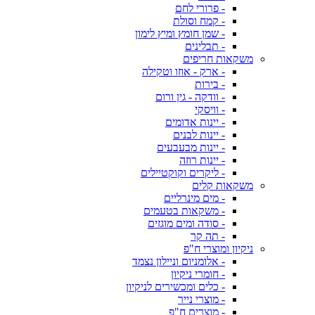
- פרורי לחם
- קמח וסולת
- שמן חומץ ומיץ לימון
- תבלינים
משקאות חריפים
- ארק - אוזו וטקילה
- בירות
- וודקה - גין ורום
- וויסקי
- יינות אדומים
- יינות לבנים
- יינות מבעבעים
- יינות רוזה
- ליקרים וקוקטיילים
משקאות קלים
- מים מינרליים
- משקאות בטעמים
- סודה ומים מוגזים
- תה קר
ניקיון ומוצרי ח"פ
- אלומניום וניילון נצמד
- חומרי ניקיון
- כלים ומכשירים לניקיון
- מוצרי נייר
- מוצרים ח"פ