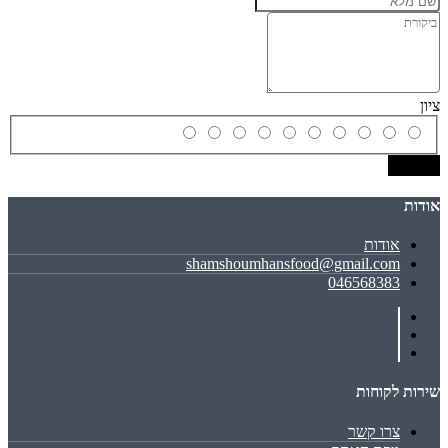
ציון
שמירה
אודות
אודות
shamshoumhansfood@gmail.com
046568383
שירות לקוחות
צרו קשר