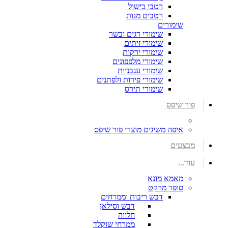
רטבי בישול
רטבים מנות
שימורים
שימורי דגים ובשר
שימורי זיתים
שימורי ירקות
שימורי מלפפונים
שימורי עגבניות
שימורי פירות ולפתנים
שימורי תירס
פור שיפס
איפה משיגים מוצרי פור שיפס
מבצעים
עוד...
מאמא מונא
סופר מרקט
דבש ריבות וממרחים
דבש וסילאן
חלווה
ממרחי שוקלד