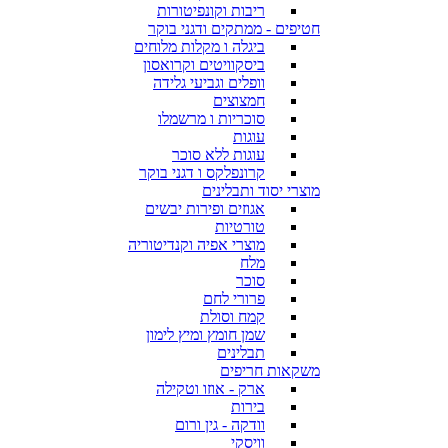
ריבות וקונפיטורות
חטיפים - ממתקים ודגני בוקר
ביגלה ו מקלות מלוחים
ביסקוויטים וקרואסון
וופלים וגביעי גלידה
חמצוצים
סוכריות ו מרשמלו
עוגות
עוגות ללא סוכר
קרונפלקס ו דגני בוקר
מוצרי יסוד ותבלינים
אגוזים ופירות יבשים
טורטיות
מוצרי אפיה וקנדיטוריה
מלח
סוכר
פרורי לחם
קמח וסולת
שמן חומץ ומיץ לימון
תבלינים
משקאות חריפים
ארק - אוזו וטקילה
בירות
וודקה - גין ורום
וויסקי