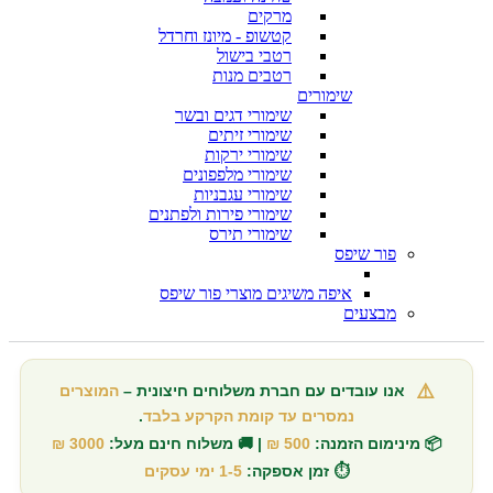
מרקים
קטשופ - מיונז וחרדל
רטבי בישול
רטבים מנות
שימורים
שימורי דגים ובשר
שימורי זיתים
שימורי ירקות
שימורי מלפפונים
שימורי עגבניות
שימורי פירות ולפתנים
שימורי תירס
פור שיפס
איפה משיגים מוצרי פור שיפס
מבצעים
⚠️
אנו עובדים עם חברת משלוחים חיצונית –
המוצרים
נמסרים עד קומת הקרקע בלבד
.
📦 מינימום הזמנה:
500 ₪
| 🚚 משלוח חינם מעל:
3000 ₪
⏱️ זמן אספקה:
1-5 ימי עסקים