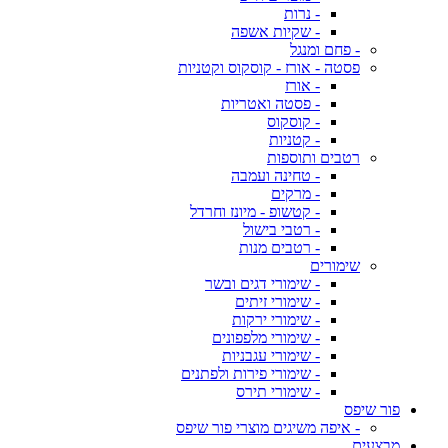
- נרות
- שקיות אשפה
- פחם ומנגל
פסטה - אורז - קוסקוס וקטניות
- אורז
- פסטה ואטריות
- קוסקוס
- קטניות
רטבים ותוספות
- טחינה ועמבה
- מרקים
- קטשופ - מיונז וחרדל
- רטבי בישול
- רטבים מנות
שימורים
- שימורי דגים ובשר
- שימורי זיתים
- שימורי ירקות
- שימורי מלפפונים
- שימורי עגבניות
- שימורי פירות ולפתנים
- שימורי תירס
פור שיפס
- איפה משיגים מוצרי פור שיפס
מבצעים