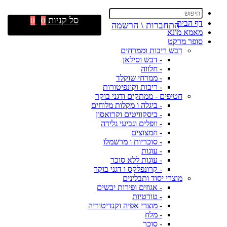
סל קניות
0
0
דף הבית
התחברות \ הרשמה
מאמא מונא
סופר מרקט
דבש ריבות וממרחים
- דבש וסילאן
- חלווה
- ממרחי שוקלד
- ריבות וקונפיטורות
חטיפים - ממתקים ודגני בוקר
- ביגלה ו מקלות מלוחים
- ביסקוויטים וקרואסון
- וופלים וגביעי גלידה
- חמצוצים
- סוכריות ו מרשמלו
- עוגות
- עוגות ללא סוכר
- קרונפלקס ו דגני בוקר
מוצרי יסוד ותבלינים
- אגוזים ופירות יבשים
- טורטיות
- מוצרי אפיה וקנדיטוריה
- מלח
- סוכר