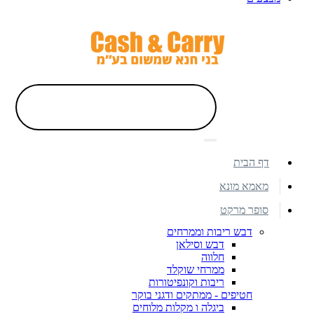
דף הבית
מאמא מונא
סופר מרקט
דבש ריבות וממרחים
דבש וסילאן
חלווה
ממרחי שוקלד
ריבות וקונפיטורות
חטיפים - ממתקים ודגני בוקר
ביגלה ו מקלות מלוחים