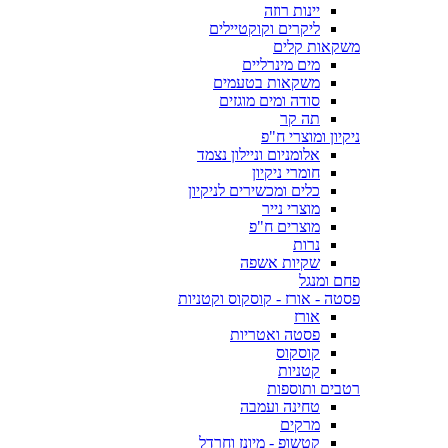
יינות רוזה
ליקרים וקוקטיילים
משקאות קלים
מים מינרליים
משקאות בטעמים
סודה ומים מוגזים
תה קר
ניקיון ומוצרי ח"פ
אלומניום וניילון נצמד
חומרי ניקיון
כלים ומכשירים לניקיון
מוצרי נייר
מוצרים ח"פ
נרות
שקיות אשפה
פחם ומנגל
פסטה - אורז - קוסקוס וקטניות
אורז
פסטה ואטריות
קוסקוס
קטניות
רטבים ותוספות
טחינה ועמבה
מרקים
קטשופ - מיונז וחרדל