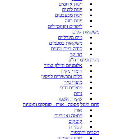
יינות אדומים
יינות לבנים
יינות מבעבעים
יינות רוזה
ליקרים וקוקטיילים
משקאות קלים
מים מינרליים
משקאות בטעמים
סודה ומים מוגזים
תה קר
ניקיון ומוצרי ח"פ
אלומניום וניילון נצמד
חומרי ניקיון
כלים ומכשירים לניקיון
מוצרי נייר
מוצרים ח"פ
נרות
שקיות אשפה
פחם ומנגל
פסטה - אורז - קוסקוס וקטניות
אורז
פסטה ואטריות
קוסקוס
קטניות
רטבים ותוספות
טחינה ועמבה