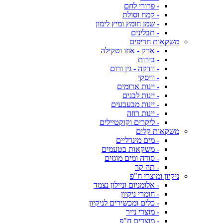
- פרורי לחם
- קמח וסולת
- שמן חומץ ומיץ לימון
- תבלינים
משקאות חריפים
- ארק - אוזו וטקילה
- בירות
- וודקה - גין ורום
- וויסקי
- יינות אדומים
- יינות לבנים
- יינות מבעבעים
- יינות רוזה
- ליקרים וקוקטיילים
משקאות קלים
- מים מינרליים
- משקאות בטעמים
- סודה ומים מוגזים
- תה קר
ניקיון ומוצרי ח"פ
- אלומניום וניילון נצמד
- חומרי ניקיון
- כלים ומכשירים לניקיון
- מוצרי נייר
- מוצרים ח"פ