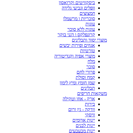
ביסקוויטים וקרואסון
וופלים וגביעי גלידה
חמצוצים
סוכריות ו מרשמלו
עוגות
עוגות ללא סוכר
קרונפלקס ו דגני בוקר
מוצרי יסוד ותבלינים
אגוזים ופירות יבשים
טורטיות
מוצרי אפיה וקנדיטוריה
מלח
סוכר
פרורי לחם
קמח וסולת
שמן חומץ ומיץ לימון
תבלינים
משקאות חריפים
ארק - אוזו וטקילה
בירות
וודקה - גין ורום
וויסקי
יינות אדומים
יינות לבנים
יינות מבעבעים