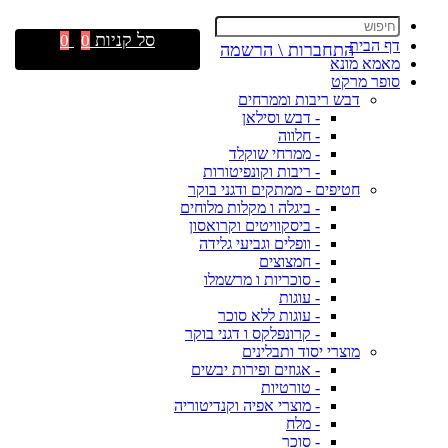
סל קניות
0
0
דף הבית
התחברות \ הרשמה
מאמא מונא
סופר מרקט
דבש ריבות וממרחים
- דבש וסילאן
- חלווה
- ממרחי שוקלד
- ריבות וקונפיטורות
חטיפים - ממתקים ודגני בוקר
- ביגלה ו מקלות מלוחים
- ביסקוויטים וקרואסון
- וופלים וגביעי גלידה
- חמצוצים
- סוכריות ו מרשמלו
- עוגות
- עוגות ללא סוכר
- קרונפלקס ו דגני בוקר
מוצרי יסוד ותבלינים
- אגוזים ופירות יבשים
- טורטיות
- מוצרי אפיה וקנדיטוריה
- מלח
- סוכר