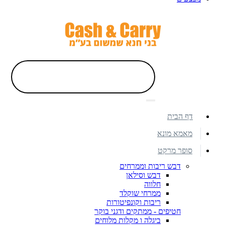
דף הבית
מאמא מונא
סופר מרקט
דבש ריבות וממרחים
דבש וסילאן
חלווה
ממרחי שוקלד
ריבות וקונפיטורות
חטיפים - ממתקים ודגני בוקר
ביגלה ו מקלות מלוחים