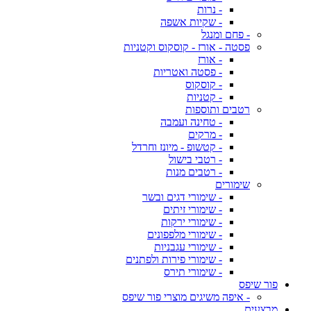
- נרות
- שקיות אשפה
- פחם ומנגל
פסטה - אורז - קוסקוס וקטניות
- אורז
- פסטה ואטריות
- קוסקוס
- קטניות
רטבים ותוספות
- טחינה ועמבה
- מרקים
- קטשופ - מיונז וחרדל
- רטבי בישול
- רטבים מנות
שימורים
- שימורי דגים ובשר
- שימורי זיתים
- שימורי ירקות
- שימורי מלפפונים
- שימורי עגבניות
- שימורי פירות ולפתנים
- שימורי תירס
פור שיפס
- איפה משיגים מוצרי פור שיפס
מבצעים