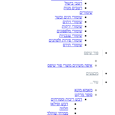
רטבי בישול
רטבים מנות
שימורים
שימורי דגים ובשר
שימורי זיתים
שימורי ירקות
שימורי מלפפונים
שימורי עגבניות
שימורי פירות ולפתנים
שימורי תירס
פור שיפס
איפה משיגים מוצרי פור שיפס
מבצעים
עוד...
מאמא מונא
סופר מרקט
דבש ריבות וממרחים
דבש וסילאן
חלווה
ממרחי שוקלד