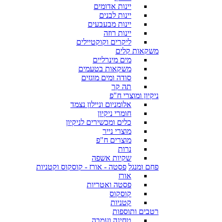
יינות אדומים
יינות לבנים
יינות מבעבעים
יינות רוזה
ליקרים וקוקטיילים
משקאות קלים
מים מינרליים
משקאות בטעמים
סודה ומים מוגזים
תה קר
ניקיון ומוצרי ח"פ
אלומניום וניילון נצמד
חומרי ניקיון
כלים ומכשירים לניקיון
מוצרי נייר
מוצרים ח"פ
נרות
שקיות אשפה
פחם ומנגל
פסטה - אורז - קוסקוס וקטניות
אורז
פסטה ואטריות
קוסקוס
קטניות
רטבים ותוספות
טחינה ועמבה