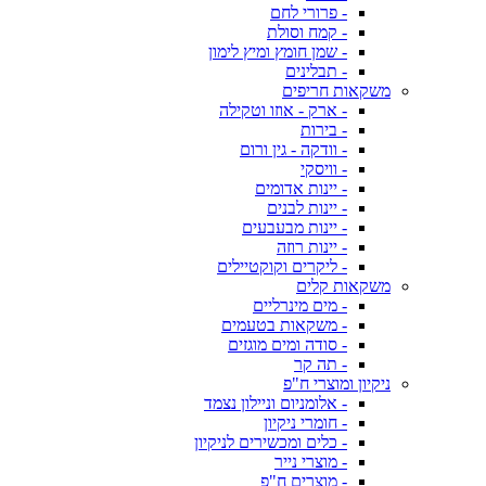
- פרורי לחם
- קמח וסולת
- שמן חומץ ומיץ לימון
- תבלינים
משקאות חריפים
- ארק - אוזו וטקילה
- בירות
- וודקה - גין ורום
- וויסקי
- יינות אדומים
- יינות לבנים
- יינות מבעבעים
- יינות רוזה
- ליקרים וקוקטיילים
משקאות קלים
- מים מינרליים
- משקאות בטעמים
- סודה ומים מוגזים
- תה קר
ניקיון ומוצרי ח"פ
- אלומניום וניילון נצמד
- חומרי ניקיון
- כלים ומכשירים לניקיון
- מוצרי נייר
- מוצרים ח"פ