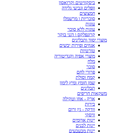
ביסקוויטים וקרואסון
וופלים וגביעי גלידה
חמצוצים
סוכריות ו מרשמלו
עוגות
עוגות ללא סוכר
קרונפלקס ו דגני בוקר
מוצרי יסוד ותבלינים
אגוזים ופירות יבשים
טורטיות
מוצרי אפיה וקנדיטוריה
מלח
סוכר
פרורי לחם
קמח וסולת
שמן חומץ ומיץ לימון
תבלינים
משקאות חריפים
ארק - אוזו וטקילה
בירות
וודקה - גין ורום
וויסקי
יינות אדומים
יינות לבנים
יינות מבעבעים