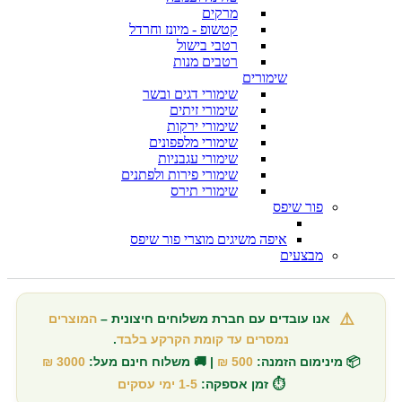
מרקים
קטשופ - מיונז וחרדל
רטבי בישול
רטבים מנות
שימורים
שימורי דגים ובשר
שימורי זיתים
שימורי ירקות
שימורי מלפפונים
שימורי עגבניות
שימורי פירות ולפתנים
שימורי תירס
פור שיפס
איפה משיגים מוצרי פור שיפס
מבצעים
⚠️
אנו עובדים עם חברת משלוחים חיצונית –
המוצרים
נמסרים עד קומת הקרקע בלבד
.
📦 מינימום הזמנה:
500 ₪
| 🚚 משלוח חינם מעל:
3000 ₪
⏱️ זמן אספקה:
1-5 ימי עסקים