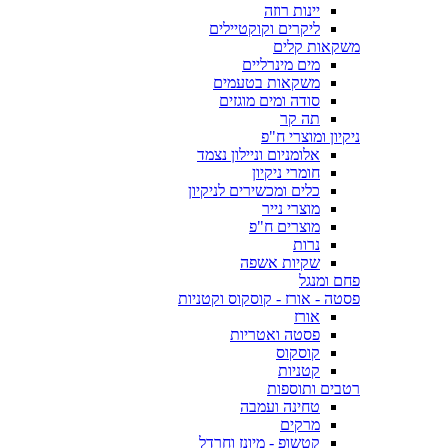
יינות רוזה
ליקרים וקוקטיילים
משקאות קלים
מים מינרליים
משקאות בטעמים
סודה ומים מוגזים
תה קר
ניקיון ומוצרי ח"פ
אלומניום וניילון נצמד
חומרי ניקיון
כלים ומכשירים לניקיון
מוצרי נייר
מוצרים ח"פ
נרות
שקיות אשפה
פחם ומנגל
פסטה - אורז - קוסקוס וקטניות
אורז
פסטה ואטריות
קוסקוס
קטניות
רטבים ותוספות
טחינה ועמבה
מרקים
קטשופ - מיונז וחרדל