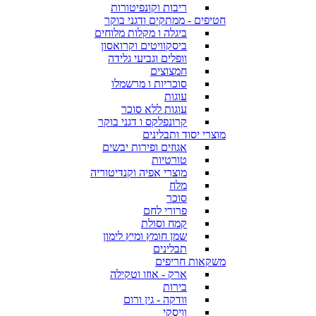
ריבות וקונפיטורות
חטיפים - ממתקים ודגני בוקר
ביגלה ו מקלות מלוחים
ביסקוויטים וקרואסון
וופלים וגביעי גלידה
חמצוצים
סוכריות ו מרשמלו
עוגות
עוגות ללא סוכר
קרונפלקס ו דגני בוקר
מוצרי יסוד ותבלינים
אגוזים ופירות יבשים
טורטיות
מוצרי אפיה וקנדיטוריה
מלח
סוכר
פרורי לחם
קמח וסולת
שמן חומץ ומיץ לימון
תבלינים
משקאות חריפים
ארק - אוזו וטקילה
בירות
וודקה - גין ורום
וויסקי